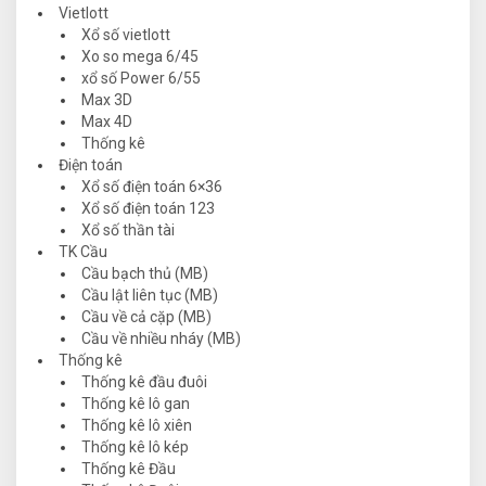
Vietlott
Xổ số vietlott
Xo so mega 6/45
xổ số Power 6/55
Max 3D
Max 4D
Thống kê
Điện toán
Xổ số điện toán 6×36
Xổ số điện toán 123
Xổ số thần tài
TK Cầu
Cầu bạch thủ (MB)
Cầu lật liên tục (MB)
Cầu về cả cặp (MB)
Cầu về nhiều nháy (MB)
Thống kê
Thống kê đầu đuôi
Thống kê lô gan
Thống kê lô xiên
Thống kê lô kép
Thống kê Đầu