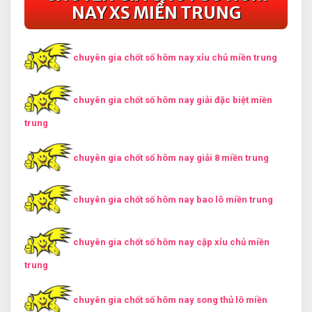
NAY XS MIỀN TRUNG
chuyên gia chốt số hôm nay xỉu chủ miền trung
chuyên gia chốt số hôm nay giải đặc biệt miền
trung
chuyên gia chốt số hôm nay giải 8 miền trung
chuyên gia chốt số hôm nay bao lô miền trung
chuyên gia chốt số hôm nay cặp xỉu chủ miền
trung
chuyên gia chốt số hôm nay song thủ lô miền