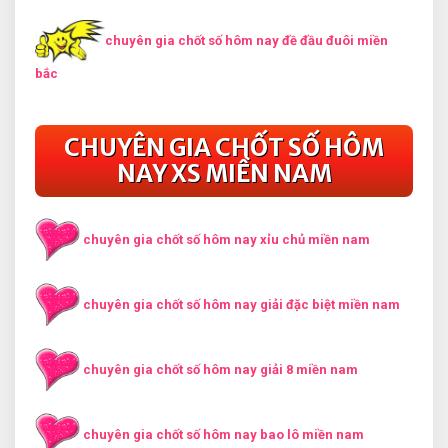
chuyên gia chốt số hôm nay đề đầu đuôi miền
bắc
CHUYÊN GIA CHỐT SỐ HÔM
NAY XS MIỀN NAM
chuyên gia chốt số hôm nay xỉu chủ miền nam
chuyên gia chốt số hôm nay giải đặc biệt miền nam
chuyên gia chốt số hôm nay giải 8 miền nam
chuyên gia chốt số hôm nay bao lô miền nam