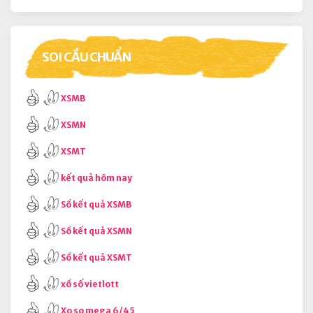
SOI CẦU CHUẨN
XSMB
XSMN
XSMT
kết quả hôm nay
Sổ kết quả XSMB
Sổ kết quả XSMN
Sổ kết quả XSMT
xổ số vietlott
Xo so mega 6/45