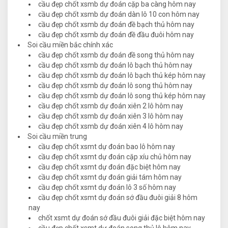
cầu đẹp chốt xsmb dự đoán cặp ba càng hôm nay
cầu đẹp chốt xsmb dự đoán dàn lô 10 con hôm nay
cầu đẹp chốt xsmb dự đoán đề bạch thủ hôm nay
cầu đẹp chốt xsmb dự đoán đề đầu đuôi hôm nay
Soi cầu miền bắc chính xác
cầu đẹp chốt xsmb dự đoán đề song thủ hôm nay
cầu đẹp chốt xsmb dự đoán lô bạch thủ hôm nay
cầu đẹp chốt xsmb dự đoán lô bạch thủ kép hôm nay
cầu đẹp chốt xsmb dự đoán lô song thủ hôm nay
cầu đẹp chốt xsmb dự đoán lô song thủ kép hôm nay
cầu đẹp chốt xsmb dự đoán xiên 2 lô hôm nay
cầu đẹp chốt xsmb dự đoán xiên 3 lô hôm nay
cầu đẹp chốt xsmb dự đoán xiên 4 lô hôm nay
Soi cầu miền trung
cầu đẹp chốt xsmt dự đoán bao lô hôm nay
cầu đẹp chốt xsmt dự đoán cặp xíu chủ hôm nay
cầu đẹp chốt xsmt dự đoán đặc biệt hôm nay
cầu đẹp chốt xsmt dự đoán giải tám hôm nay
cầu đẹp chốt xsmt dự đoán lô 3 số hôm nay
cầu đẹp chốt xsmt dự đoán sớ đầu đuôi giải 8 hôm
nay
chốt xsmt dự đoán sớ đầu đuôi giải đặc biệt hôm nay