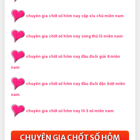
chuyên gia chốt số hôm nay cặp xỉu chủ miền nam
chuyên gia chốt số hôm nay song thủ lô miền nam
chuyên gia chốt số hôm nay đầu đuôi giải 8 miền
nam
chuyên gia chốt số hôm nay đầu đuôi đặc biệt miền
nam
chuyên gia chốt số hôm nay lô 3 số miền nam
CHUYÊN GIA CHỐT SỐ HÔM