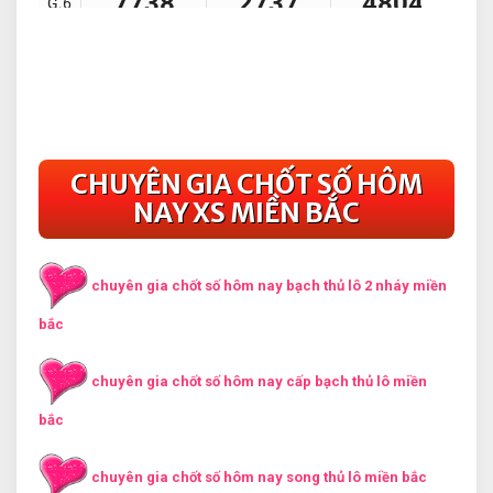
CHUYÊN GIA CHỐT SỐ HÔM
NAY XS MIỀN BẮC
chuyên gia chốt số hôm nay bạch thủ lô 2 nháy miền
bắc
chuyên gia chốt số hôm nay cấp bạch thủ lô miền
bắc
chuyên gia chốt số hôm nay song thủ lô miền bắc