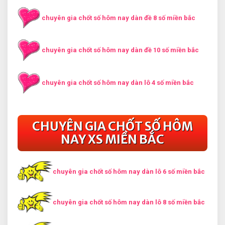
chuyên gia chốt số hôm nay dàn đề 8 số miền bắc
chuyên gia chốt số hôm nay dàn đề 10 số miền bắc
chuyên gia chốt số hôm nay dàn lô 4 số miền bắc
CHUYÊN GIA CHỐT SỐ HÔM
NAY XS MIỀN BẮC
chuyên gia chốt số hôm nay dàn lô 6 số miền bắc
chuyên gia chốt số hôm nay dàn lô 8 số miền bắc