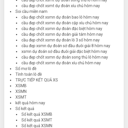
cầu đẹp chốt xsmt dự đoán song thủ lô hôm nay
cầu đẹp chốt xsmt dự đoán xíu chủ hôm nay
Soi cầu miền nam
cầu đẹp chốt xsmn dự đoán bao lô hôm nay
cầu đẹp chốt xsmn dự đoán cặp xíu chủ hôm nay
cầu đẹp chốt xsmn dự đoán đặc biệt hôm nay
cầu đẹp chốt xsmn dự đoán giải tám hôm nay
cầu đẹp chốt xsmn dự đoán lô 3 số hôm nay
cầu đẹp xsmn dự đoán sớ đầu đuôi giải 8 hôm nay
xsmn dự đoán sớ đầu đuôi giải đặc biệt hôm nay
cầu đẹp chốt xsmn dự đoán song thủ lô hôm nay
cầu đẹp chốt xsmn dự đoán xíu chủ hôm nay
Sổ mơ lô đề
Tính toán lô đề
TRỰC TIẾP KẾT QUẢ XS
XSMB
XSMN
XSMT
kết quả hôm nay
Sổ kết quả
Sổ kết quả XSMB
Sổ kết quả XSMT
Sổ kết quả XSMN