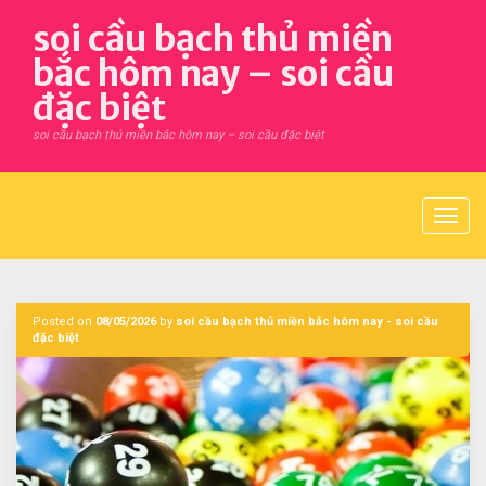
Skip
soi cầu bạch thủ miền
to
content
bắc hôm nay – soi cầu
đặc biệt
soi cầu bạch thủ miền bắc hôm nay – soi cầu đặc biệt
Posted on
08/05/2026
by
soi cầu bạch thủ miền bắc hôm nay - soi cầu
đặc biệt