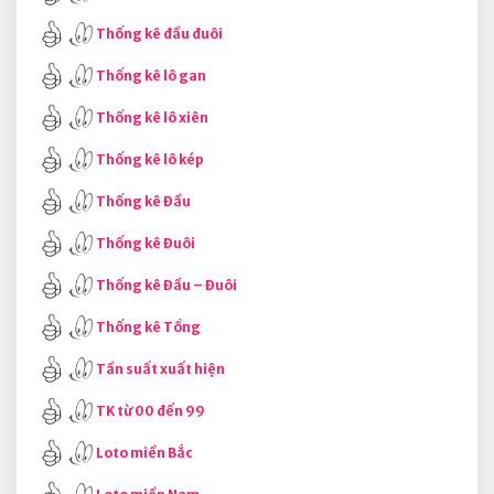
Thống kê đầu đuôi
Thống kê lô gan
Thống kê lô xiên
Thống kê lô kép
Thống kê Đầu
Thống kê Đuôi
Thống kê Đầu – Đuôi
Thống kê Tổng
Tần suất xuất hiện
TK từ 00 đến 99
Loto miền Bắc