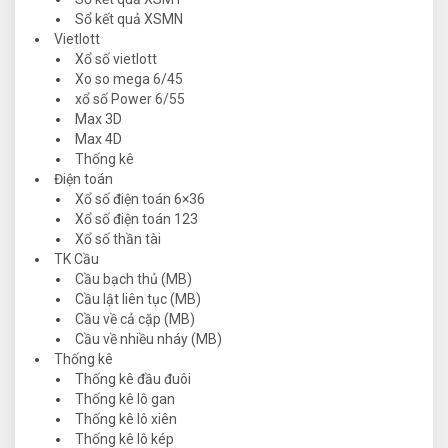
Sổ kết quả XSMN
Vietlott
Xổ số vietlott
Xo so mega 6/45
xổ số Power 6/55
Max 3D
Max 4D
Thống kê
Điện toán
Xổ số điện toán 6×36
Xổ số điện toán 123
Xổ số thần tài
TK Cầu
Cầu bạch thủ (MB)
Cầu lật liên tục (MB)
Cầu về cả cặp (MB)
Cầu về nhiều nháy (MB)
Thống kê
Thống kê đầu đuôi
Thống kê lô gan
Thống kê lô xiên
Thống kê lô kép