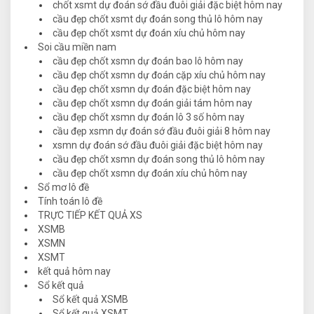
chốt xsmt dự đoán sớ đầu đuôi giải đặc biệt hôm nay
cầu đẹp chốt xsmt dự đoán song thủ lô hôm nay
cầu đẹp chốt xsmt dự đoán xíu chủ hôm nay
Soi cầu miền nam
cầu đẹp chốt xsmn dự đoán bao lô hôm nay
cầu đẹp chốt xsmn dự đoán cặp xíu chủ hôm nay
cầu đẹp chốt xsmn dự đoán đặc biệt hôm nay
cầu đẹp chốt xsmn dự đoán giải tám hôm nay
cầu đẹp chốt xsmn dự đoán lô 3 số hôm nay
cầu đẹp xsmn dự đoán sớ đầu đuôi giải 8 hôm nay
xsmn dự đoán sớ đầu đuôi giải đặc biệt hôm nay
cầu đẹp chốt xsmn dự đoán song thủ lô hôm nay
cầu đẹp chốt xsmn dự đoán xíu chủ hôm nay
Sổ mơ lô đề
Tính toán lô đề
TRỰC TIẾP KẾT QUẢ XS
XSMB
XSMN
XSMT
kết quả hôm nay
Sổ kết quả
Sổ kết quả XSMB
Sổ kết quả XSMT