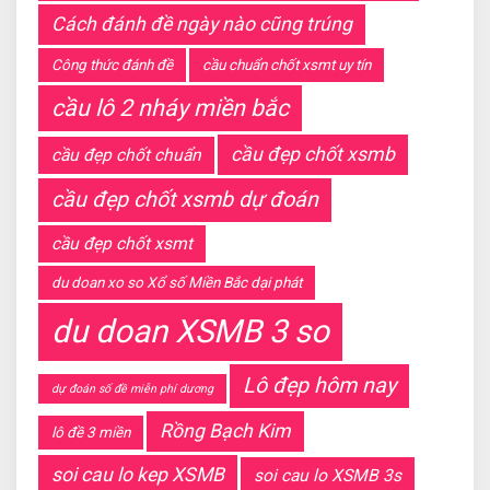
Cách đánh đề ngày nào cũng trúng
Công thức đánh đề
cầu chuẩn chốt xsmt uy tín
cầu lô 2 nháy miền bắc
cầu đẹp chốt xsmb
cầu đẹp chốt chuẩn
cầu đẹp chốt xsmb dự đoán
cầu đẹp chốt xsmt
du doan xo so Xổ số Miền Bắc dại phát
du doan XSMB 3 so
Lô đẹp hôm nay
dự đoán số đề miễn phí dương
Rồng Bạch Kim
lô đề 3 miền
soi cau lo kep XSMB
soi cau lo XSMB 3s