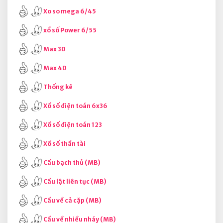
Xo so mega 6/45
xổ số Power 6/55
Max 3D
Max 4D
Thống kê
Xổ số điện toán 6x36
Xổ số điện toán 123
Xổ số thần tài
Cầu bạch thủ (MB)
Cầu lật liên tục (MB)
Cầu về cả cặp (MB)
Cầu về nhiều nháy (MB)