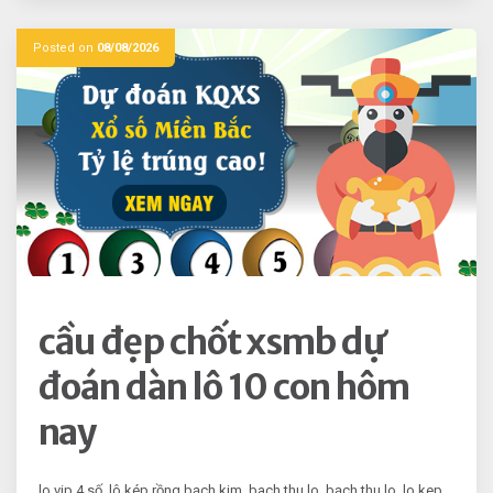
Posted on
08/08/2026
cầu đẹp chốt xsmb dự
đoán dàn lô 10 con hôm
nay
lo vip 4 số, lô kép rồng bạch kim, bach thu lo, bạch thu lo, lo kep