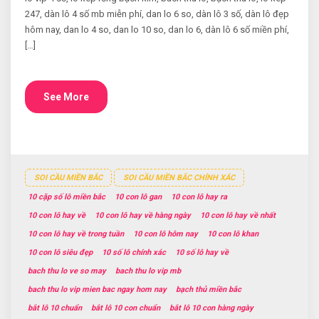
247, dàn lô 4 số mb miễn phí, dan lo 6 so, dàn lô 3 số, dàn lô đẹp
hôm nay, dan lo 4 so, dan lo 10 so, dan lo 6, dàn lô 6 số miền phí,
[…]
See More
SOI CẦU MIỀN BẮC
SOI CẦU MIỀN BẮC CHÍNH XÁC
10 cặp số lô miền bắc
10 con lô gan
10 con lô hay ra
10 con lô hay về
10 con lô hay về hàng ngày
10 con lô hay về nhất
10 con lô hay về trong tuần
10 con lô hôm nay
10 con lô khan
10 con lô siêu đẹp
10 số lô chính xác
10 số lô hay về
bach thu lo ve so may
bach thu lo vip mb
bach thu lo vip mien bac ngay hom nay
bạch thủ miền bắc
bắt lô 10 chuẩn
bắt lô 10 con chuẩn
bắt lô 10 con hàng ngày