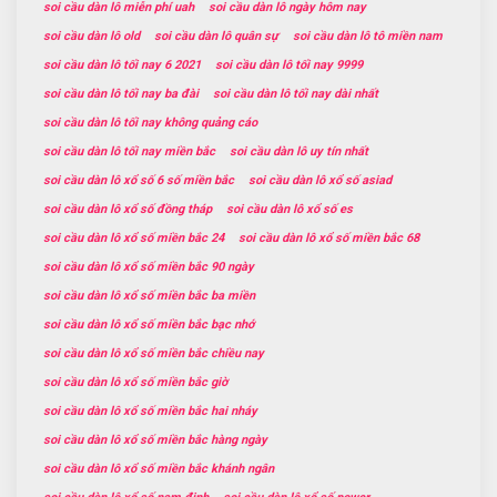
soi cầu dàn lô miễn phí uah
soi cầu dàn lô ngày hôm nay
soi cầu dàn lô old
soi cầu dàn lô quân sự
soi cầu dàn lô tô miền nam
soi cầu dàn lô tối nay 6 2021
soi cầu dàn lô tối nay 9999
soi cầu dàn lô tối nay ba đài
soi cầu dàn lô tối nay dài nhất
soi cầu dàn lô tối nay không quảng cáo
soi cầu dàn lô tối nay miền bắc
soi cầu dàn lô uy tín nhất
soi cầu dàn lô xổ số 6 số miền bắc
soi cầu dàn lô xổ số asiad
soi cầu dàn lô xổ số đồng tháp
soi cầu dàn lô xổ số es
soi cầu dàn lô xổ số miền bắc 24
soi cầu dàn lô xổ số miền bắc 68
soi cầu dàn lô xổ số miền bắc 90 ngày
soi cầu dàn lô xổ số miền bắc ba miền
soi cầu dàn lô xổ số miền bắc bạc nhớ
soi cầu dàn lô xổ số miền bắc chiều nay
soi cầu dàn lô xổ số miền bắc giờ
soi cầu dàn lô xổ số miền bắc hai nháy
soi cầu dàn lô xổ số miền bắc hàng ngày
soi cầu dàn lô xổ số miền bắc khánh ngân