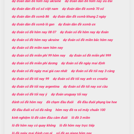
dự đoán dàn đề hôm nay ukraine
dự đoán dàn đề hôm nay ưu đãi
dự đoán dàn đề xổ số việt nam
dự đoán dàn đề xsmb 70 số
dự đoán dàn đề xsmb 86
dự đoán dàn đề xsmb khung 2 ngày
dự đoán dàn đề xsmb lô gan
dự đoán dàn đề xsmb ưx
dự đoán số đề hôm nay 08 07
dự đoán số đề hôm nay dự đoán
dự đoán số đề hôm nay ukraine
dự đoán số đề miền bắc hôm nay
dự đoán số đề miền nam hôm nay
dự đoán số đề miễn phí 99 hôm nay
dự đoán số đề miễn phí 999
dự đoán số đề miễn phí dương
dự đoán số đề ngày mai định
dự đoán số đề ngày mai giá cao nhất
dự đoán số đề tối nay 3 càng
dự đoán số đề tối nay 99
dự đoán số đề tối nay anh vs croatia
dự đoán số đề tối nay argentina
dự đoán số đề tối nay soi cầu
dự đoán số đề tối nay ý
dự đoán uruguay tối nay
đánh số đề hôm nay
đề chạm đầu đuôi
đề đầu đuôi phụng loe hoe
đề đầu đuôi xổ số đà nẵng
hôm nay đề ra số mấy chuẩn 100
kinh nghiệm lô đề câm đầu câm đuôi
lô đề 3 miền
lô đề hôm nay có quay không
lô đề hôm nay trực tiếp
lô đề ngày mai đánh con gì
số đề an giang hôm nay