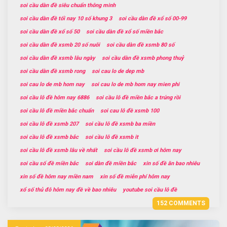
soi cầu dàn đề siêu chuẩn thông minh
soi cầu dàn đề tối nay 10 số khung 3
soi cầu dàn đề xổ số 00-99
soi cầu dàn đề xổ số 50
soi cầu dàn đề xổ số miền bắc
soi cầu dàn đề xsmb 20 số nuôi
soi cầu dàn đề xsmb 80 số
soi cầu dàn đề xsmb lâu ngày
soi cầu dàn đề xsmb phong thuỷ
soi cầu dàn đề xsmb rong
soi cau lo de dep mb
soi cau lo de mb hom nay
soi cau lo de mb hom nay mien phi
soi cầu lô đề hôm nay 6886
soi cầu lô đề miền bắc a trúng rồi
soi cầu lô đề miền bắc chuẩn
soi cau lô đề xsmb 100
soi cầu lô đề xsmb 207
soi cầu lô đề xsmb ba miền
soi cầu lô đề xsmb bắc
soi cầu lô đề xsmb it
soi cầu lô đề xsmb lâu về nhất
soi cầu lô đề xsmb ơi hôm nay
soi cầu số đề miền bắc
soi dàn đề miền bắc
xin số đề ăn bao nhiêu
xin số đề hôm nay miền nam
xin số đề miễn phí hôm nay
xổ số thủ đô hôm nay đề về bao nhiêu
youtube soi cầu lô đề
152 COMMENTS