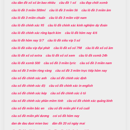
cầu dàn đề xổ số ăn bao nhiêu
cầu đề 1 số
cầu đẹp chốt xsmb
cầu lô đề 3 miền 500ml
cầu lô đề 3 miền 56
cầu lô đề 3 miền âm
cầu lô đề 3 miền chuẩn
cầu lô đề 3 miền việt nam
cầu lô đề chính xác 95
cầu lô đề chính xác kinh nghiệm dự đoán
cầu lô đề chính xác rông bạch kim
cầu lô đề hôm nay 4/6
cầu lô đề hôm nay 5/7
cầu lô đề siêu vip 5 số
cầu lô đề siêu vip đại phát
cầu lô đề xổ số 798
cầu lô đề xổ số âm
cầu lô đề xổ số extra
cầu lô đề xổ số xem
cầu lô đề xsmb 24h
cầu lô đề xsmb 500
cầu số đề 3 miền lyric
cầu số đề 3 miền nam
cầu số đề 3 miền rồng vàng
cầu số đề 3 miền trực tiếp hôm nay
cầu số đề chính xác anh
cầu số đề chính xác dịnh
cầu số đề chính xác độ
cầu số đề chính xác in english
cầu số đề chính xác kép
cầu số đề chính xác ô tô
cầu số đề chính xác phần mềm tính
cầu số đề chính xác quảng bình
cầu số đề miền bắc en
cầu số đề miễn phí 4 số cuối
cầu số đề miễn phí dương
coi số đề hôm nay
dan de dau duoi mien bac
dàn đề 20 số ngày mai