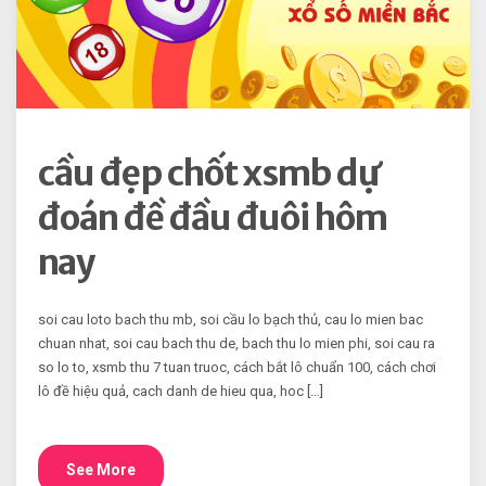
cầu đẹp chốt xsmb dự
đoán đề đầu đuôi hôm
nay
soi cau loto bach thu mb, soi cầu lo bạch thủ, cau lo mien bac
chuan nhat, soi cau bach thu de, bach thu lo mien phi, soi cau ra
so lo to, xsmb thu 7 tuan truoc, cách bắt lô chuẩn 100, cách chơi
lô đề hiệu quả, cach danh de hieu qua, hoc […]
See More