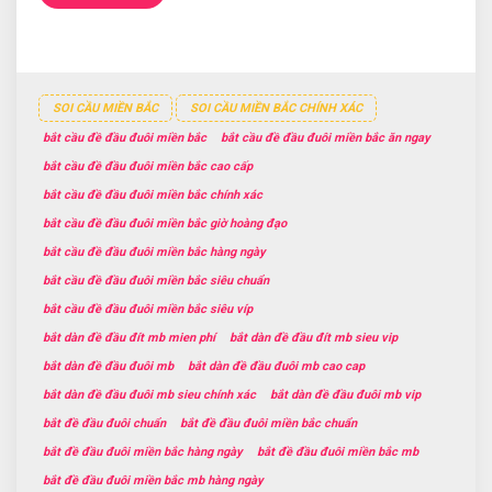
SOI CẦU MIỀN BẮC
SOI CẦU MIỀN BẮC CHÍNH XÁC
bắt cầu đề đầu đuôi miền bắc
bắt cầu đề đầu đuôi miền bắc ăn ngay
bắt cầu đề đầu đuôi miền bắc cao cấp
bắt cầu đề đầu đuôi miền bắc chính xác
bắt cầu đề đầu đuôi miền bắc giờ hoàng đạo
bắt cầu đề đầu đuôi miền bắc hàng ngày
bắt cầu đề đầu đuôi miền bắc siêu chuẩn
bắt cầu đề đầu đuôi miền bắc siêu víp
bắt dàn đề đầu đít mb mien phí
bắt dàn đề đầu đít mb sieu vip
bắt dàn đề đầu đuôi mb
bắt dàn đề đầu đuôi mb cao cap
bắt dàn đề đầu đuôi mb sieu chính xác
bắt dàn đề đầu đuôi mb vip
bắt đề đầu đuôi chuẩn
bắt đề đầu đuôi miền bắc chuẩn
bắt đề đầu đuôi miền bắc hàng ngày
bắt đề đầu đuôi miền bắc mb
bắt đề đầu đuôi miền bắc mb hàng ngày