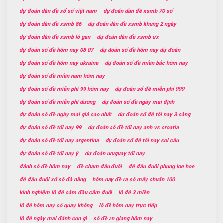
dự đoán dàn đề xổ số việt nam
dự đoán dàn đề xsmb 70 số
dự đoán dàn đề xsmb 86
dự đoán dàn đề xsmb khung 2 ngày
dự đoán dàn đề xsmb lô gan
dự đoán dàn đề xsmb ưx
dự đoán số đề hôm nay 08 07
dự đoán số đề hôm nay dự đoán
dự đoán số đề hôm nay ukraine
dự đoán số đề miền bắc hôm nay
dự đoán số đề miền nam hôm nay
dự đoán số đề miễn phí 99 hôm nay
dự đoán số đề miễn phí 999
dự đoán số đề miễn phí dương
dự đoán số đề ngày mai định
dự đoán số đề ngày mai giá cao nhất
dự đoán số đề tối nay 3 càng
dự đoán số đề tối nay 99
dự đoán số đề tối nay anh vs croatia
dự đoán số đề tối nay argentina
dự đoán số đề tối nay soi cầu
dự đoán số đề tối nay ý
dự đoán uruguay tối nay
đánh số đề hôm nay
đề chạm đầu đuôi
đề đầu đuôi phụng loe hoe
đề đầu đuôi xổ số đà nẵng
hôm nay đề ra số mấy chuẩn 100
kinh nghiệm lô đề câm đầu câm đuôi
lô đề 3 miền
lô đề hôm nay có quay không
lô đề hôm nay trực tiếp
lô đề ngày mai đánh con gì
số đề an giang hôm nay