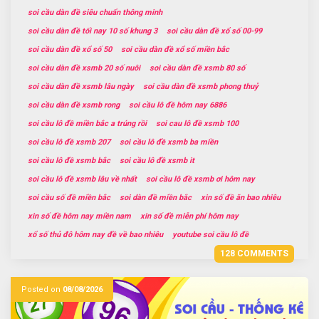
soi cầu dàn đề siêu chuẩn thông minh
soi cầu dàn đề tối nay 10 số khung 3
soi cầu dàn đề xổ số 00-99
soi cầu dàn đề xổ số 50
soi cầu dàn đề xổ số miền bắc
soi cầu dàn đề xsmb 20 số nuôi
soi cầu dàn đề xsmb 80 số
soi cầu dàn đề xsmb lâu ngày
soi cầu dàn đề xsmb phong thuỷ
soi cầu dàn đề xsmb rong
soi cầu lô đề hôm nay 6886
soi cầu lô đề miền bắc a trúng rồi
soi cau lô đề xsmb 100
soi cầu lô đề xsmb 207
soi cầu lô đề xsmb ba miền
soi cầu lô đề xsmb bắc
soi cầu lô đề xsmb it
soi cầu lô đề xsmb lâu về nhất
soi cầu lô đề xsmb ơi hôm nay
soi cầu số đề miền bắc
soi dàn đề miền bắc
xin số đề ăn bao nhiêu
xin số đề hôm nay miền nam
xin số đề miễn phí hôm nay
xổ số thủ đô hôm nay đề về bao nhiêu
youtube soi cầu lô đề
128 COMMENTS
Posted on
08/08/2026