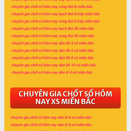
chuyên gia chốt số hôm nay song thủ lô miền bắc
chuyên gia chốt số hôm nay bạch thủ lô kép miền bắc
chuyên gia chốt số hôm nay song thủ lô kép miền bắc
chuyên gia chốt số hôm nay bạch thủ đề miền bắc
chuyên gia chốt số hôm nay song thủ đề miền bắc
chuyên gia chốt số hôm nay dàn đề 4 số miền bắc
chuyên gia chốt số hôm nay dàn đề 6 số miền bắc
chuyên gia chốt số hôm nay dàn đề 8 số miền bắc
chuyên gia chốt số hôm nay dàn đề 10 số miền bắc
chuyên gia chốt số hôm nay dàn lô 4 số miền bắc
CHUYÊN GIA CHỐT SỐ HÔM
NAY XS MIỀN BẮC
chuyên gia chốt số hôm nay dàn lô 6 số miền bắc
chuyên gia chốt số hôm nay dàn lô 8 số miền bắc