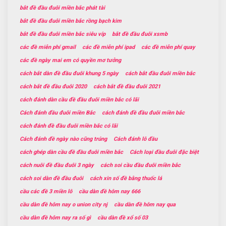
bắt đề đầu đuôi miền bắc phát tài
bắt đề đầu đuôi miền bắc rồng bạch kim
bắt đề đầu đuôi miền bắc siêu víp
bắt đề đầu đuôi xsmb
các đề miễn phí gmail
các đề miễn phí ipad
các đề miễn phí quay
các đề ngày mai em có quyền mơ tưởng
cách bắt dàn đề đầu đuôi khung 5 ngày
cách bắt đầu đuôi miền bắc
cách bắt đề đầu đuôi 2020
cách bắt đề đầu đuôi 2021
cách đánh dàn cầu đề đầu đuôi miền bắc có lãi
Cách đánh đầu đuôi miền Bắc
cách đánh đề đầu đuôi miền bắc
cách đánh đề đầu đuôi miền bắc có lãi
Cách đánh đề ngày nào cũng trúng
Cách đánh lô đầu
cách ghép dàn cầu đề đầu đuôi miền bắc
Cách loại đầu đuôi đặc biệt
cách nuôi đề đầu đuôi 3 ngày
cách soi cầu đầu đuôi miền bắc
cách soi dàn đề đầu đuôi
cách xin số đề bằng thuốc lá
cầu các đề 3 miền lô
cầu dàn đề hôm nay 666
cầu dàn đề hôm nay o union city nj
cầu dàn đề hôm nay qua
cầu dàn đề hôm nay ra số gì
cầu dàn đề xổ số 03