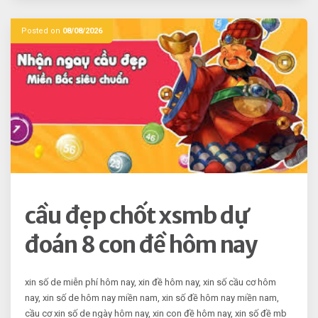
Posted on
08/08/2026
cầu đẹp chốt xsmb dự
đoán 8 con đề hôm nay
xin số de miễn phí hôm nay, xin đề hôm nay, xin số cầu cơ hôm
nay, xin số de hôm nay miền nam, xin số đề hôm nay miền nam,
cầu cơ xin số de ngày hôm nay, xin con đề hôm nay, xin số đề mb