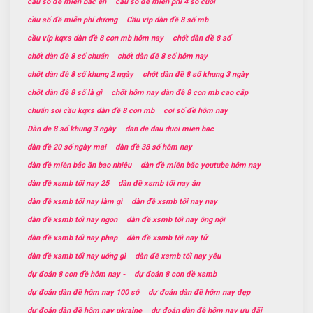
cầu số đề miền bắc en
cầu số đề miễn phí 4 số cuối
cầu số đề miễn phí dương
Cầu vip dàn đề 8 số mb
cầu víp kqxs dàn đề 8 con mb hôm nay
chốt dàn đề 8 số
chốt dàn đề 8 số chuẩn
chốt dàn đề 8 số hôm nay
chốt dàn đề 8 số khung 2 ngày
chốt dàn đề 8 số khung 3 ngày
chốt dàn đề 8 số là gì
chốt hôm nay dàn đề 8 con mb cao cấp
chuẩn soi cầu kqxs dàn đề 8 con mb
coi số đề hôm nay
Dàn de 8 số khung 3 ngày
dan de dau duoi mien bac
dàn đề 20 số ngày mai
dàn đề 38 số hôm nay
dàn đề miền bắc ăn bao nhiêu
dàn đề miền bắc youtube hôm nay
dàn đề xsmb tối nay 25
dàn đề xsmb tối nay ăn
dàn đề xsmb tối nay làm gì
dàn đề xsmb tối nay nay
dàn đề xsmb tối nay ngon
dàn đề xsmb tối nay ông nội
dàn đề xsmb tối nay phap
dàn đề xsmb tối nay tử
dàn đề xsmb tối nay uống gì
dàn đề xsmb tối nay yêu
dự đoán 8 con đề hôm nay -
dự đoán 8 con đề xsmb
dự đoán dàn đề hôm nay 100 số
dự đoán dàn đề hôm nay đẹp
dự đoán dàn đề hôm nay ukraine
dự đoán dàn đề hôm nay ưu đãi