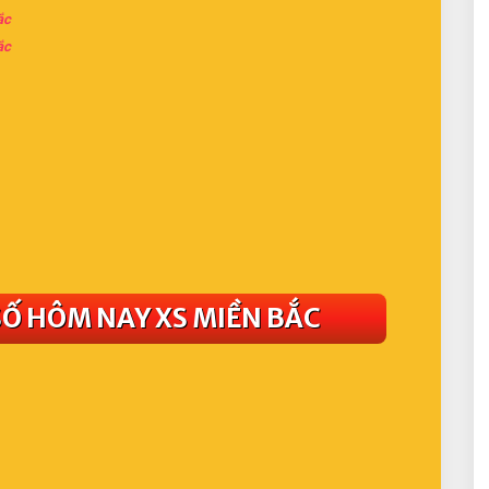
ắc
ắc
SỐ HÔM NAY XS MIỀN BẮC