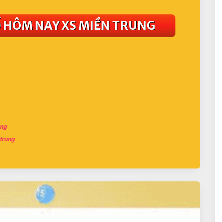
Ố HÔM NAY XS MIỀN TRUNG
ung
trung