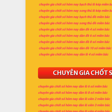
chuyên gia chốt số hôm nay bạch thủ lô kép miền b
chuyên gia chốt số hôm nay song thủ lô kép miền b
chuyên gia chốt số hôm nay bạch thủ đề miền bắc
chuyên gia chốt số hôm nay song thủ đề miền bắc
chuyên gia chốt số hôm nay dàn đề 4 số miền bắc
chuyên gia chốt số hôm nay dàn đề 6 số miền bắc
chuyên gia chốt số hôm nay dàn đề 8 số miền bắc
chuyên gia chốt số hôm nay dàn đề 10 số miền bắc
chuyên gia chốt số hôm nay dàn lô 4 số miền bắc
CHUYÊN GIA CHỐT 
chuyên gia chốt số hôm nay dàn lô 6 số miền bắc
chuyên gia chốt số hôm nay dàn lô 8 số miền bắc
chuyên gia chốt số hôm nay dàn lô xiên 2 miền bắc
chuyên gia chốt số hôm nay dàn lô xiên 3 miền bắc
chuyên gia chốt số hôm nay dàn lô xiên 4 miền bắc