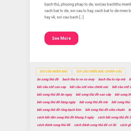
bạch thủ, phuong phap lo de, soicau bachthu mienb
cach bat lo de, soi cau lo hay, cach bat lo de mien 
hay về, soi cau bach […]
See More
SOI CẦU MIỀN BẮC
SOI CẦU MIỀN BẮC CHÍNH XÁC
ăn song thủ đề
bach thu lo ve so may
bach thu lo vip mb
b
bắt cầu stđ cao cap
bắt cầu stđ sieu chính xác
bắt cầu stđ 
bắt song thủ đề ăn ngay
bắt song thủ đề cao cấp
bắt song t
bắt song thủ đề hàng ngày
bắt song thủ đề mb
bắt song thủ
bắt song thủ đề rồng bạch kim
bắt song thủ đề siêu chuẩn
b
cách bắt dàn song thủ đề khung 5 ngày
cách bắt song thủ đề 
cách đánh song thủ đề
cách đánh song thủ đề có lãi
cách gh