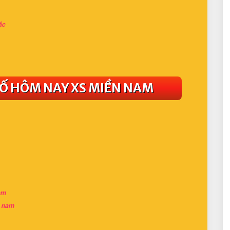
ắc
SỐ HÔM NAY XS MIỀN NAM
am
n nam