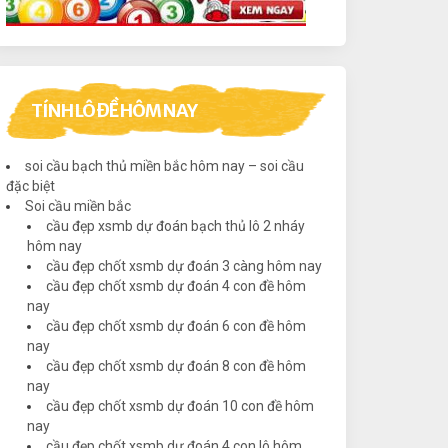
TÍNH LÔ ĐỀ HÔM NAY
soi cầu bạch thủ miền bắc hôm nay – soi cầu
đặc biệt
Soi cầu miền bắc
cầu đẹp xsmb dự đoán bạch thủ lô 2 nháy
hôm nay
cầu đẹp chốt xsmb dự đoán 3 càng hôm nay
cầu đẹp chốt xsmb dự đoán 4 con đề hôm
nay
cầu đẹp chốt xsmb dự đoán 6 con đề hôm
nay
cầu đẹp chốt xsmb dự đoán 8 con đề hôm
nay
cầu đẹp chốt xsmb dự đoán 10 con đề hôm
nay
cầu đẹp chốt xsmb dự đoán 4 con lô hôm