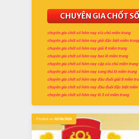
CHUYÊN GIA CHỐT S
chuyên gia chốt số hôm nay xỉu chủ miền trung
chuyên gia chốt số hôm nay giải đặc biệt miền trung
chuyên gia chốt số hôm nay giải 8 miền trung
chuyên gia chốt số hôm nay bao lô miền trung
chuyên gia chốt số hôm nay cặp xỉu chủ miền trung
chuyên gia chốt số hôm nay song thủ lô miền trung
chuyên gia chốt số hôm nay đầu đuôi giải 8 miền tr
chuyên gia chốt số hôm nay đầu đuôi đặc biệt miền 
chuyên gia chốt số hôm nay lô 3 số miền trung
Posted on
02/06/2026