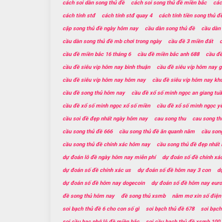
cách soi dàn song thủ đề
cách soi song thủ đề miền bắc
các
cách tính stđ
cách tính stđ quay 4
cách tính tiền song thủ đ
cặp song thủ đề ngày hôm nay
cầu dàn song thủ đề
cầu dàn
cầu dàn song thủ đề mb chơi trong ngày
cầu đề 3 miền đất
cầu đề miền bắc 16 tháng 6
cầu đề miền bắc anh 688
cầu đề
cầu đề siêu vip hôm nay bình thuận
cầu đề siêu víp hôm nay gi
cầu đề siêu víp hôm nay hôm nay
cầu đề siêu víp hôm nay kh
cầu đề song thủ hôm nay
cầu đề xổ số minh ngọc an giang tuầ
cầu đề xổ số minh ngọc xổ số miền
cầu đề xổ số minh ngọc y
cầu soi đề đẹp nhất ngày hôm nay
cau song thu
cau song th
cầu song thủ đề 666
cầu song thủ đề ăn quanh năm
cầu son
cầu song thủ đề chính xác hôm nay
cầu song thủ đề đẹp nhất
dự đoán lô đề ngày hôm nay miễn phí
dự đoán số đề chính xá
dự đoán số đề chính xác us
dự đoán số đề hôm nay 3 con
d
dự đoán số đề hôm nay dogecoin
dự đoán số đề hôm nay euro
đề song thủ hôm nay
đề song thủ xsmb
nằm mơ xin số điện 
soi bạch thủ đề 6 cho con số gì
soi bạch thủ đề 678
soi bạch
soi cầu bạc nhớ lô đề miền bắc
soi cầu bạch thủ đề xsmb 100