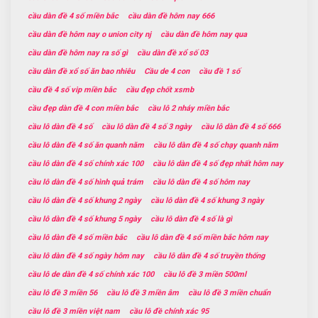
cầu dàn đề 4 số miền bắc
cầu dàn đề hôm nay 666
cầu dàn đề hôm nay o union city nj
cầu dàn đề hôm nay qua
cầu dàn đề hôm nay ra số gì
cầu dàn đề xổ số 03
cầu dàn đề xổ số ăn bao nhiêu
Cầu de 4 con
cầu đề 1 số
cầu đề 4 số vip miền bắc
cầu đẹp chốt xsmb
cầu đẹp dàn đề 4 con miền bắc
cầu lô 2 nháy miền bắc
cầu lô dàn đề 4 số
cầu lô dàn đề 4 số 3 ngày
cầu lô dàn đề 4 số 666
cầu lô dàn đề 4 số ăn quanh năm
cầu lô dàn đề 4 số chạy quanh năm
cầu lô dàn đề 4 số chính xác 100
cầu lô dàn đề 4 số đẹp nhất hôm nay
cầu lô dàn đề 4 số hình quả trám
cầu lô dàn đề 4 số hôm nay
cầu lô dàn đề 4 số khung 2 ngày
cầu lô dàn đề 4 số khung 3 ngày
cầu lô dàn đề 4 số khung 5 ngày
cầu lô dàn đề 4 số là gì
cầu lô dàn đề 4 số miền bắc
cầu lô dàn đề 4 số miền bắc hôm nay
cầu lô dàn đề 4 số ngày hôm nay
cầu lô dàn đề 4 số truyền thống
cầu lô de dàn đề 4 số chính xác 100
cầu lô đề 3 miền 500ml
cầu lô đề 3 miền 56
cầu lô đề 3 miền âm
cầu lô đề 3 miền chuẩn
cầu lô đề 3 miền việt nam
cầu lô đề chính xác 95