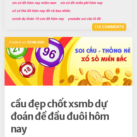
xin số đề hôm nay miền nam
xin số đề miễn phí hôm nay
xổ số thủ đô hôm nay đề về bao nhiêu
xsmb dự đoán 10 con đề hôm nay
youtube soi cầu lô đề
115 COMMENTS
Posted on
07/08/2026
cầu đẹp chốt xsmb dự
đoán đề đầu đuôi hôm
nay