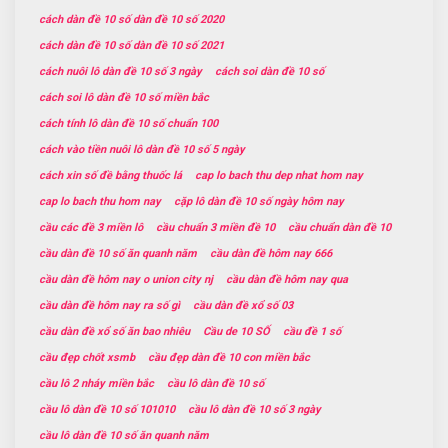
cách dàn đề 10 số dàn đề 10 số 2020
cách dàn đề 10 số dàn đề 10 số 2021
cách nuôi lô dàn đề 10 số 3 ngày
cách soi dàn đề 10 số
cách soi lô dàn đề 10 số miền bắc
cách tính lô dàn đề 10 số chuẩn 100
cách vào tiền nuôi lô dàn đề 10 số 5 ngày
cách xin số đề bằng thuốc lá
cap lo bach thu dep nhat hom nay
cap lo bach thu hom nay
cặp lô dàn đề 10 số ngày hôm nay
cầu các đề 3 miền lô
cầu chuẩn 3 miền đề 10
cầu chuẩn dàn đề 10
cầu dàn đề 10 số ăn quanh năm
cầu dàn đề hôm nay 666
cầu dàn đề hôm nay o union city nj
cầu dàn đề hôm nay qua
cầu dàn đề hôm nay ra số gì
cầu dàn đề xổ số 03
cầu dàn đề xổ số ăn bao nhiêu
Cầu de 10 SỐ
cầu đề 1 số
cầu đẹp chốt xsmb
cầu đẹp dàn đề 10 con miền bắc
cầu lô 2 nháy miền bắc
cầu lô dàn đề 10 số
cầu lô dàn đề 10 số 101010
cầu lô dàn đề 10 số 3 ngày
cầu lô dàn đề 10 số ăn quanh năm