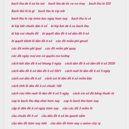
bach thu de 6 so ha noi
bach thu de 6s ve so may
bach thu lo 555
Bạch thủ lô là gì
bach thu lo vip mb
bach thu lo vip mien bac ngay hom nay
bach thu lo vt
bí kíp bắt chuẩn dàn 6 số
bi kip bat de 6 so bach thu
bí kíp soi chuẩn đề
bí quyết dàn đề 6 số dàn đề 6 số
bí quyết đánh lô dàn đề 6 số
các đề miễn phí gmail
các đề miễn phí ipad
các đề miễn phí quay
các đề ngày mai em có quyền mơ tưởng
cách bắt dàn đề 6 số khung 5 ngày
cách dàn đề 6 số dàn đề 6 số 2020
cách dàn đề 6 số dàn đề 6 số 2021
cách nuôi lô dàn đề 6 số 3 ngày
cách soi dàn đề 6 số
cách soi lô dàn đề 6 số miền bắc
cách tính lô dàn đề 6 số chuẩn 100
cách vào tiền nuôi lô dàn đề 6 số 5 ngày
cách xin số đề bằng thuốc lá
cap lo bach thu dep nhat hom nay
cap lo bach thu hom nay
cặp lô dàn đề 6 số ngày hôm nay
cầu các đề 3 miền lô
cầu chuẩn đề 6 số
cầu dàn đề 6 số ăn quanh năm
cầu dàn đề hôm nay 666
cầu dàn đề hôm nay o union city nj