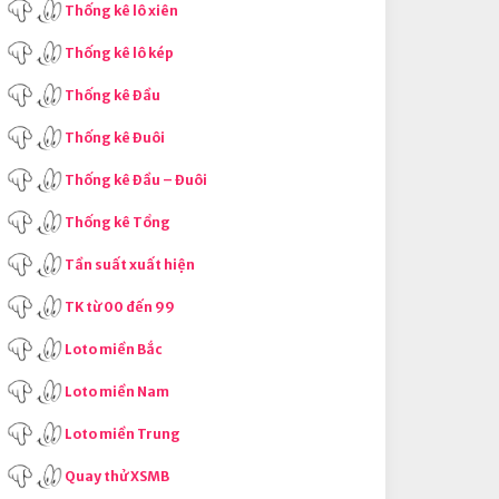
Thống kê lô xiên
Thống kê lô kép
Thống kê Đầu
Thống kê Đuôi
Thống kê Đầu – Đuôi
Thống kê Tổng
Tần suất xuất hiện
TK từ 00 đến 99
Loto miền Bắc
Loto miền Nam
Loto miền Trung
Quay thử XSMB