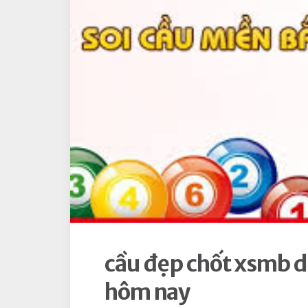
cầu đẹp chốt xsmb d
hôm nay