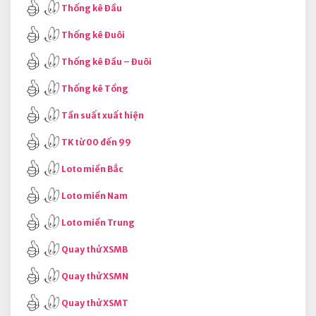
Thống kê Đầu
Thống kê Đuôi
Thống kê Đầu – Đuôi
Thống kê Tổng
Tần suất xuất hiện
TK từ 00 đến 99
Loto miền Bắc
Loto miền Nam
Loto miền Trung
Quay thử XSMB
Quay thử XSMN
Quay thử XSMT