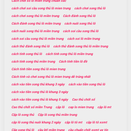
Cách chơi số lô miền trung chuẩn xác
cách chơi soi cầu song thủ lô mien trung
cách chơi song thủ lô
cách chơi song thủ lô miền trung
Cách đánh song thủ lô
Cách đánh song thủ lô miền trung
cách nuôi song thủ lô
cách nuôi song thủ lô miền trung
cách soi cầu song thủ lô
cách soi cầu song thủ lô miền trung
cách soi lô miền trung
cách thử đánh song thủ lô
cách thử đánh song thủ lô miền trung
cách tính song thủ lô
cách tính song thủ lô miền trung
cách tính song thủ miền trung
Cách tính tiền lô đề
Cách tính tiền song thủ lô mien trung
Cách tính và chơi song thủ lô mien trung dễ trúng nhất
cách vào tiền song thủ khung 3 ngày
cách vào tiền song thủ lô
cách vào tiền song thủ lô khung 3 ngày
cách vào tiền song thủ lô khung 5 ngày
Cao thủ chốt số
Cao thủ chốt số miền Trung
cặp lô
cap lo mien trung
cặp lô mt
Cặp lô song thủ
Cặp lô song thủ miền trung
cặp lô song thủ nuôi khung 2 ngày
cặp lô tô mt
cặp lô tô xsmt
Cặp song thủ lô
cầu btl miền trung
cầu chuẩn chốt xsmt uy tín