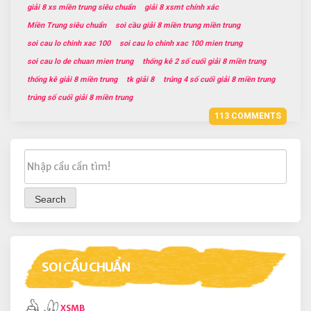
giải 8 xs miền trung siêu chuẩn
giải 8 xsmt chính xác
Miền Trung siêu chuẩn
soi cầu giải 8 miền trung miền trung
soi cau lo chinh xac 100
soi cau lo chinh xac 100 mien trung
soi cau lo de chuan mien trung
thống kê 2 số cuối giải 8 miền trung
thống kê giải 8 miền trung
tk giải 8
trúng 4 số cuối giải 8 miền trung
trúng số cuối giải 8 miền trung
113 COMMENTS
Search
SOI CẦU CHUẨN
XSMB