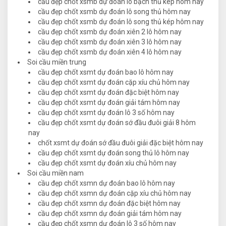
cầu đẹp chốt xsmb dự đoán lô bạch thủ kép hôm nay
cầu đẹp chốt xsmb dự đoán lô song thủ hôm nay
cầu đẹp chốt xsmb dự đoán lô song thủ kép hôm nay
cầu đẹp chốt xsmb dự đoán xiên 2 lô hôm nay
cầu đẹp chốt xsmb dự đoán xiên 3 lô hôm nay
cầu đẹp chốt xsmb dự đoán xiên 4 lô hôm nay
Soi cầu miền trung
cầu đẹp chốt xsmt dự đoán bao lô hôm nay
cầu đẹp chốt xsmt dự đoán cặp xíu chủ hôm nay
cầu đẹp chốt xsmt dự đoán đặc biệt hôm nay
cầu đẹp chốt xsmt dự đoán giải tám hôm nay
cầu đẹp chốt xsmt dự đoán lô 3 số hôm nay
cầu đẹp chốt xsmt dự đoán sớ đầu đuôi giải 8 hôm
nay
chốt xsmt dự đoán sớ đầu đuôi giải đặc biệt hôm nay
cầu đẹp chốt xsmt dự đoán song thủ lô hôm nay
cầu đẹp chốt xsmt dự đoán xíu chủ hôm nay
Soi cầu miền nam
cầu đẹp chốt xsmn dự đoán bao lô hôm nay
cầu đẹp chốt xsmn dự đoán cặp xíu chủ hôm nay
cầu đẹp chốt xsmn dự đoán đặc biệt hôm nay
cầu đẹp chốt xsmn dự đoán giải tám hôm nay
cầu đẹp chốt xsmn dự đoán lô 3 số hôm nay