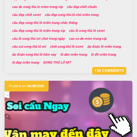
cau de song thu lo mien trung vip
cầu đẹp chốt chuẩn
cầu đẹp chốt xsmt
cầu đẹp song thủ lô chủ miền trung
cầu đẹp song thủ lô miền trung chắc thắng
cầu đẹp song thủ lô miền trung vip
cầu lô song thủ lô xsmt
cầu lô song thủ mt chơi trong ngày
cau so de mien trung víp
cầu soi song thủ lô mt
chốt song thủ lô xsmt
dự đoán lô miền trung
dự đoán song thủ lô hôm nay
lô dàn miền trung
lô đề miền trung
lô đẹp miền trung
SONG THỦ LÔ MT
134 COMMENTS
Posted on
06/08/2026