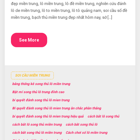
đẹp miền trung, lô miền trung, lô đề miền trung, nghiên cứu đánh
lô de miền trung, lô to miền trung, lô tô quảng nam, soi cầu số đề
miền trung, bạch thủ miền trung đẹp nhất hôm nay, sớ […]
See More
SOI CẦU MIỀN TRUNG
bảng thống kê song thủ lô miền trung
Bật mí song thủ lô trung đỉnh cao
bí quyết đánh song thủ lô mien trung
Bí quyết đánh song thủ lô mien trung ăn chắc phần thắng
bí quyết đánh song thủ lô mien trung hiệu quả
cách bắt lô song thủ
cách bắt lô song thủ miền trung
cách bắt song thủ lô
cách bắt song thủ lô miền trung
Cách chơi số lô miền trung