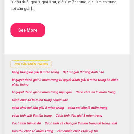
8, đầu đuôi giải 8, giải 8 mt, giải 8 miền trung, giai 8 mien trung,
soi cầu giải […]
See More
SOI CẦU MIỀN TRUNG
bảng thống kê giải 8 miền trung
Bật mí giải 8 trung đỉnh cao
bí quyết đánh giải 8 mien trung Bí quyết đánh giải 8 mien trung ăn chắc
phần thắng
bí quyết đánh giải 8 mien trung hiệu quả
Cách chơi số lô miền trung
Cách chơi số lô miền trung chuẩn xác
cách chơi soi cầu giải 8 mien trung
cách soi cầu lô miền trung
cách tính giải 8 miền trung
Cách tính tiền giải 8 mien trung
Cách tính tiền lô đề
Cách tính và chơi giải 8 mien trung dễ trúng nhất
Cao thủ chốt số miền Trung
cầu chuẩn chốt xsmt uy tín