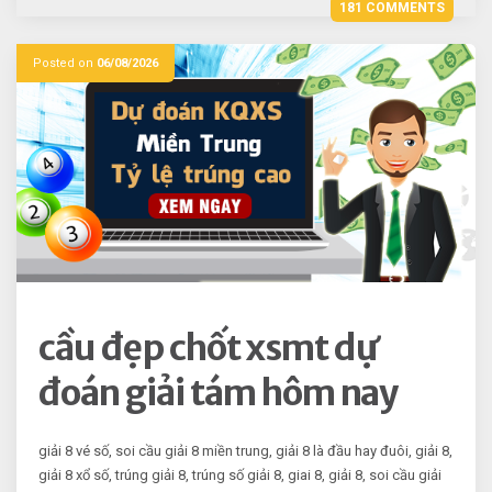
181 COMMENTS
Posted on
06/08/2026
cầu đẹp chốt xsmt dự
đoán giải tám hôm nay
giải 8 vé số, soi cầu giải 8 miền trung, giải 8 là đầu hay đuôi, giải 8,
giải 8 xổ số, trúng giải 8, trúng số giải 8, giai 8, giải 8, soi cầu giải