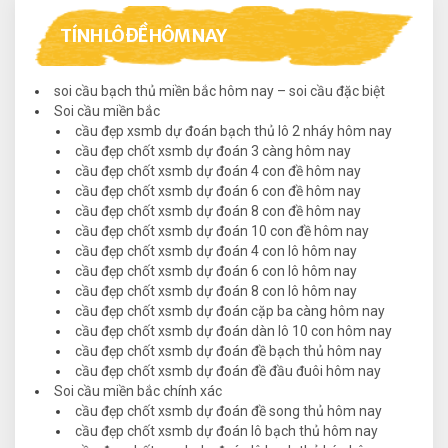
TÍNH LÔ ĐỀ HÔM NAY
soi cầu bạch thủ miền bắc hôm nay – soi cầu đặc biệt
Soi cầu miền bắc
cầu đẹp xsmb dự đoán bạch thủ lô 2 nháy hôm nay
cầu đẹp chốt xsmb dự đoán 3 càng hôm nay
cầu đẹp chốt xsmb dự đoán 4 con đề hôm nay
cầu đẹp chốt xsmb dự đoán 6 con đề hôm nay
cầu đẹp chốt xsmb dự đoán 8 con đề hôm nay
cầu đẹp chốt xsmb dự đoán 10 con đề hôm nay
cầu đẹp chốt xsmb dự đoán 4 con lô hôm nay
cầu đẹp chốt xsmb dự đoán 6 con lô hôm nay
cầu đẹp chốt xsmb dự đoán 8 con lô hôm nay
cầu đẹp chốt xsmb dự đoán cặp ba càng hôm nay
cầu đẹp chốt xsmb dự đoán dàn lô 10 con hôm nay
cầu đẹp chốt xsmb dự đoán đề bạch thủ hôm nay
cầu đẹp chốt xsmb dự đoán đề đầu đuôi hôm nay
Soi cầu miền bắc chính xác
cầu đẹp chốt xsmb dự đoán đề song thủ hôm nay
cầu đẹp chốt xsmb dự đoán lô bạch thủ hôm nay