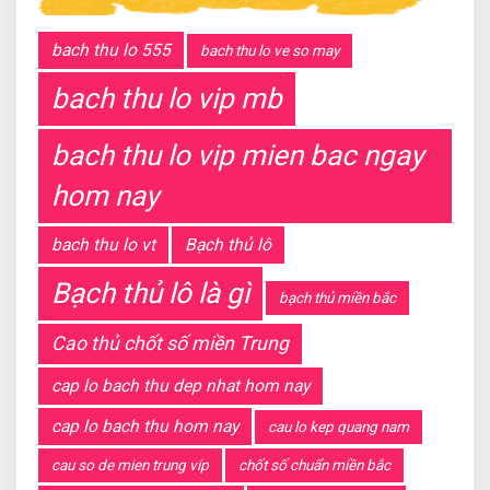
bach thu lo 555
bach thu lo ve so may
bach thu lo vip mb
bach thu lo vip mien bac ngay
hom nay
bach thu lo vt
Bạch thủ lô
Bạch thủ lô là gì
bạch thủ miền bắc
Cao thủ chốt số miền Trung
cap lo bach thu dep nhat hom nay
cap lo bach thu hom nay
cau lo kep quang nam
cau so de mien trung víp
chốt số chuẩn miền bắc