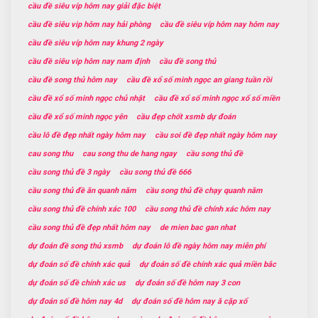
cầu đề siêu víp hôm nay giải đặc biệt
cầu đề siêu vip hôm nay hải phòng
cầu đề siêu víp hôm nay hôm nay
cầu đề siêu víp hôm nay khung 2 ngày
cầu đề siêu vip hôm nay nam định
cầu đề song thủ
cầu đề song thủ hôm nay
cầu đề xổ số minh ngọc an giang tuần rồi
cầu đề xổ số minh ngọc chủ nhật
cầu đề xổ số minh ngọc xổ số miền
cầu đề xổ số minh ngọc yên
cầu đẹp chốt xsmb dự đoán
cầu lô đề đẹp nhất ngày hôm nay
cầu soi đề đẹp nhất ngày hôm nay
cau song thu
cau song thu de hang ngay
cầu song thủ đề
cầu song thủ đề 3 ngày
cầu song thủ đề 666
cầu song thủ đề ăn quanh năm
cầu song thủ đề chạy quanh năm
cầu song thủ đề chính xác 100
cầu song thủ đề chính xác hôm nay
cầu song thủ đề đẹp nhất hôm nay
de mien bac gan nhat
dự đoán đề song thủ xsmb
dự đoán lô đề ngày hôm nay miễn phí
dự đoán số đề chính xác quả
dự đoán số đề chính xác quả miền bắc
dự đoán số đề chính xác us
dự đoán số đề hôm nay 3 con
dự đoán số đề hôm nay 4d
dự đoán số đề hôm nay ă cặp xổ