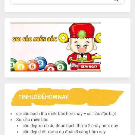
kiếm
cho:
TÍNH LÔ ĐỀ HÔM NAY
soi cầu bạch thủ miền bắc hôm nay – soi cầu đặc biệt
Soi cầu miền bắc
cầu đẹp xsmb dự đoán bạch thủ lô 2 nháy hôm nay
cầu đẹp chốt xsmb dự đoán 3 càng hôm nay