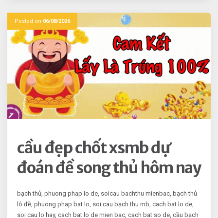
Posted on
06/08/2026
cầu đẹp chốt xsmb dự
đoán đề song thủ hôm nay
bạch thủ, phuong phap lo de, soicau bachthu mienbac, bạch thủ
lô đề, phuong phap bat lo, soi cau bạch thu mb, cach bat lo de,
soi cau lo hay, cach bat lo de mien bac, cach bat so de, cầu bạch