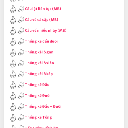
Cầu lật liên tục (MB)
Cầu về cả cặp (MB)
Cầu về nhiều nháy (MB)
Thống kê đầu đuôi
Thống kê lô gan
Thống kê lô xiên
Thống kê lô kép
Thống kê Đầu
Thống kê Đuôi
Thống kê Đầu – Đuôi
Thống kê Tổng