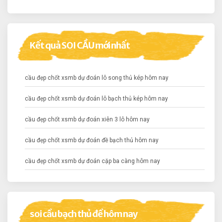
Kết quả SOI CẦU mới nhất
cầu đẹp chốt xsmb dự đoán lô song thủ kép hôm nay
cầu đẹp chốt xsmb dự đoán lô bạch thủ kép hôm nay
cầu đẹp chốt xsmb dự đoán xiên 3 lô hôm nay
cầu đẹp chốt xsmb dự đoán đề bạch thủ hôm nay
cầu đẹp chốt xsmb dự đoán cặp ba càng hôm nay
soi cầu bạch thủ đề hôm nay