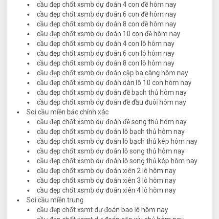
cầu đẹp chốt xsmb dự đoán 4 con đề hôm nay
cầu đẹp chốt xsmb dự đoán 6 con đề hôm nay
cầu đẹp chốt xsmb dự đoán 8 con đề hôm nay
cầu đẹp chốt xsmb dự đoán 10 con đề hôm nay
cầu đẹp chốt xsmb dự đoán 4 con lô hôm nay
cầu đẹp chốt xsmb dự đoán 6 con lô hôm nay
cầu đẹp chốt xsmb dự đoán 8 con lô hôm nay
cầu đẹp chốt xsmb dự đoán cặp ba càng hôm nay
cầu đẹp chốt xsmb dự đoán dàn lô 10 con hôm nay
cầu đẹp chốt xsmb dự đoán đề bạch thủ hôm nay
cầu đẹp chốt xsmb dự đoán đề đầu đuôi hôm nay
Soi cầu miền bắc chính xác
cầu đẹp chốt xsmb dự đoán đề song thủ hôm nay
cầu đẹp chốt xsmb dự đoán lô bạch thủ hôm nay
cầu đẹp chốt xsmb dự đoán lô bạch thủ kép hôm nay
cầu đẹp chốt xsmb dự đoán lô song thủ hôm nay
cầu đẹp chốt xsmb dự đoán lô song thủ kép hôm nay
cầu đẹp chốt xsmb dự đoán xiên 2 lô hôm nay
cầu đẹp chốt xsmb dự đoán xiên 3 lô hôm nay
cầu đẹp chốt xsmb dự đoán xiên 4 lô hôm nay
Soi cầu miền trung
cầu đẹp chốt xsmt dự đoán bao lô hôm nay