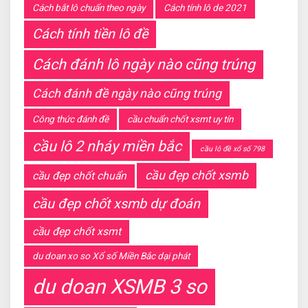
Cách bắt lô chuẩn theo ngày
Cách tính lô de 2021
Cách tính tiền lô đề
Cách đánh lô ngày nào cũng trúng
Cách đánh đề ngày nào cũng trúng
Công thức đánh đề
cầu chuẩn chốt xsmt uy tín
cầu lô 2 nháy miền bắc
cầu lô đề xổ số 798
cầu đẹp chốt xsmb
cầu đẹp chốt chuẩn
cầu đẹp chốt xsmb dự đoán
cầu đẹp chốt xsmt
du doan xo so Xổ số Miền Bắc dại phát
du doan XSMB 3 so