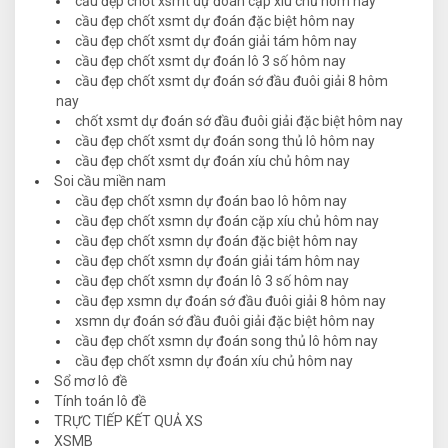
cầu đẹp chốt xsmt dự đoán cặp xíu chủ hôm nay
cầu đẹp chốt xsmt dự đoán đặc biệt hôm nay
cầu đẹp chốt xsmt dự đoán giải tám hôm nay
cầu đẹp chốt xsmt dự đoán lô 3 số hôm nay
cầu đẹp chốt xsmt dự đoán sớ đầu đuôi giải 8 hôm
nay
chốt xsmt dự đoán sớ đầu đuôi giải đặc biệt hôm nay
cầu đẹp chốt xsmt dự đoán song thủ lô hôm nay
cầu đẹp chốt xsmt dự đoán xíu chủ hôm nay
Soi cầu miền nam
cầu đẹp chốt xsmn dự đoán bao lô hôm nay
cầu đẹp chốt xsmn dự đoán cặp xíu chủ hôm nay
cầu đẹp chốt xsmn dự đoán đặc biệt hôm nay
cầu đẹp chốt xsmn dự đoán giải tám hôm nay
cầu đẹp chốt xsmn dự đoán lô 3 số hôm nay
cầu đẹp xsmn dự đoán sớ đầu đuôi giải 8 hôm nay
xsmn dự đoán sớ đầu đuôi giải đặc biệt hôm nay
cầu đẹp chốt xsmn dự đoán song thủ lô hôm nay
cầu đẹp chốt xsmn dự đoán xíu chủ hôm nay
Sổ mơ lô đề
Tính toán lô đề
TRỰC TIẾP KẾT QUẢ XS
XSMB