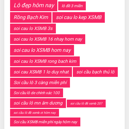
Lô đẹp hôm nay
lô đề 3 miền
Rồng Bạch Kim
soi cau lo kep XSMB
soi cau lo XSMB 3s
soi cau lo XSMB 16 nhay hom nay
soi cau lo XSMB hom nay
soi cau lo XSMB rong bach kim
soi cau XSMB 1 lo duy nhat
soi cầu bạch thủ lô
Soi cầu lô 3 càng miễn phí
Soi cầu lô de chính xác 100
soi cầu lô mn âm dương
soi cầu lô đề xsmb 207
soi cầu lô đề xsmb ơi hôm nay
Soi cầu XSMB miễn phí ngày hôm nay