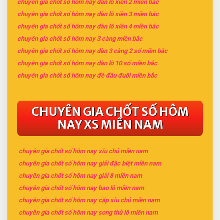
chuyên gia chốt số hôm nay dàn lô xiên 2 miền bắc
chuyên gia chốt số hôm nay dàn lô xiên 3 miền bắc
chuyên gia chốt số hôm nay dàn lô xiên 4 miền bắc
chuyên gia chốt số hôm nay 3 càng miền bắc
chuyên gia chốt số hôm nay dàn 3 càng 2 số miền bắc
chuyên gia chốt số hôm nay dàn lô 10 số miền bắc
chuyên gia chốt số hôm nay đề đầu đuôi miền bắc
CHUYÊN GIA CHỐT SỐ HÔM
NAY XS MIỀN NAM
chuyên gia chốt số hôm nay xỉu chủ miền nam
chuyên gia chốt số hôm nay giải đặc biệt miền nam
chuyên gia chốt số hôm nay giải 8 miền nam
chuyên gia chốt số hôm nay bao lô miền nam
chuyên gia chốt số hôm nay cặp xỉu chủ miền nam
chuyên gia chốt số hôm nay song thủ lô miền nam