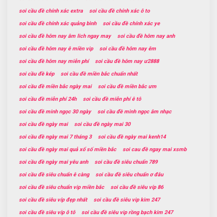
soi cầu đề chính xác extra
soi cầu đề chính xác ô to
soi cầu đề chính xác quảng bình
soi cầu đề chính xác ye
soi cầu đề hôm nay âm lich ngay may
soi cầu đề hôm nay anh
soi cầu đề hôm nay ê miền vip
soi cầu đề hôm nay êm
soi cầu đề hôm nay miễn phí
soi cầu đề hôm nay ư2888
soi cầu đề kép
soi cầu đề miền bắc chuẩn nhất
soi cầu đề miền bắc ngày mai
soi cầu đề miền bắc ưm
soi cầu đề miễn phí 24h
soi cầu đề miễn phí ê tô
soi cầu đề minh ngọc 30 ngày
soi cầu đề minh ngọc âm nhạc
soi cầu đề ngày mai
soi cầu đề ngày mai 30
soi cầu đề ngày mai 7 tháng 3
soi cầu đề ngày mai kenh14
soi cầu đề ngày mai quả xổ số miền bắc
soi cau đề ngay mai xsmb
soi cầu đề ngày mai yêu anh
soi cầu đề siêu chuẩn 789
soi cầu đề siêu chuẩn ê càng
soi cầu đề siêu chuẩn ơ đâu
soi cầu đề siêu chuẩn vip miền bắc
soi cầu đề siêu víp 86
soi cầu đề siêu víp đẹp nhất
soi cầu đề siêu vip kim 247
soi cầu đề siêu víp ô tô
soi cầu đề siêu vip rồng bạch kim 247