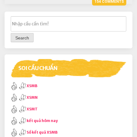
154 COMMENTS
Search
SOI CẦU CHUẨN
XSMB
XSMN
XSMT
kết quả hôm nay
Sổ kết quả XSMB