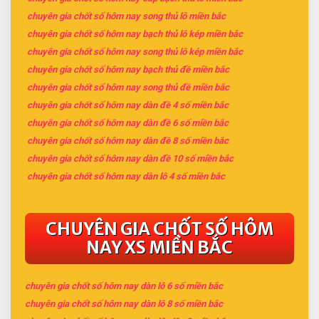
chuyên gia chốt số hôm nay song thủ lô miền bắc
chuyên gia chốt số hôm nay bạch thủ lô kép miền bắc
chuyên gia chốt số hôm nay song thủ lô kép miền bắc
chuyên gia chốt số hôm nay bạch thủ đề miền bắc
chuyên gia chốt số hôm nay song thủ đề miền bắc
chuyên gia chốt số hôm nay dàn đề 4 số miền bắc
chuyên gia chốt số hôm nay dàn đề 6 số miền bắc
chuyên gia chốt số hôm nay dàn đề 8 số miền bắc
chuyên gia chốt số hôm nay dàn đề 10 số miền bắc
chuyên gia chốt số hôm nay dàn lô 4 số miền bắc
CHUYÊN GIA CHỐT SỐ HÔM
NAY XS MIỀN BẮC
chuyên gia chốt số hôm nay dàn lô 6 số miền bắc
chuyên gia chốt số hôm nay dàn lô 8 số miền bắc