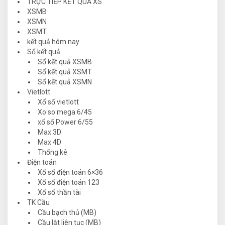
TRỰC TIẾP KẾT QUẢ XS
XSMB
XSMN
XSMT
kết quả hôm nay
Sổ kết quả
Sổ kết quả XSMB
Sổ kết quả XSMT
Sổ kết quả XSMN
Vietlott
Xổ số vietlott
Xo so mega 6/45
xổ số Power 6/55
Max 3D
Max 4D
Thống kê
Điện toán
Xổ số điện toán 6×36
Xổ số điện toán 123
Xổ số thần tài
TK Cầu
Cầu bạch thủ (MB)
Cầu lật liên tục (MB)