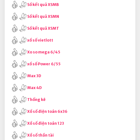
Sổ kết quả XSMB
Sổ kết quả XSMN
Sổ kết quả XSMT
xổ số vietlott
Xo so mega 6/45
xổ số Power 6/55
Max 3D
Max 4D
Thống kê
Xổ số điện toán 6x36
Xổ số điện toán 123
Xổ số thần tài