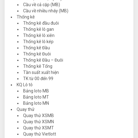
Cầu về cả cặp (MB)
Cầu về nhiều nháy (MB)
Thống kê
Thống kê đầu đuôi
Thống kê lô gan
Thống kê lô xiên
Thống kê lô kép
Thống kê Đầu
Thống kê Đuôi
Thống kê Đầu – Đuôi
Thống kê Tổng
Tần suất xuất hiện
TK từ 00 đến 99
KQ Lô tô
Bảng loto MB
Bảng loto MT
Bảng loto MN
Quay thử
Quay thử XSMB
Quay thử XSMN
Quay thử XSMT
Quay thử Vietlott