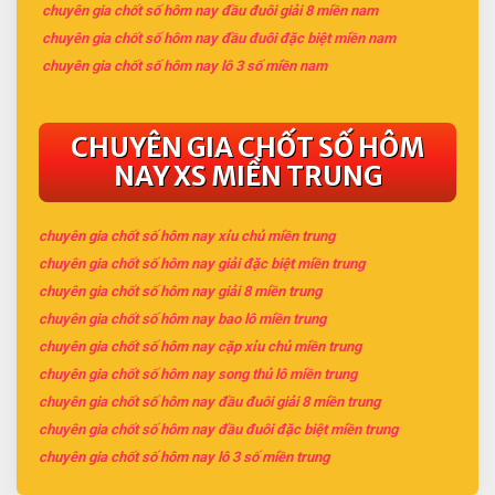
chuyên gia chốt số hôm nay đầu đuôi giải 8 miền nam
chuyên gia chốt số hôm nay đầu đuôi đặc biệt miền nam
chuyên gia chốt số hôm nay lô 3 số miền nam
CHUYÊN GIA CHỐT SỐ HÔM
NAY XS MIỀN TRUNG
chuyên gia chốt số hôm nay xỉu chủ miền trung
chuyên gia chốt số hôm nay giải đặc biệt miền trung
chuyên gia chốt số hôm nay giải 8 miền trung
chuyên gia chốt số hôm nay bao lô miền trung
chuyên gia chốt số hôm nay cặp xỉu chủ miền trung
chuyên gia chốt số hôm nay song thủ lô miền trung
chuyên gia chốt số hôm nay đầu đuôi giải 8 miền trung
chuyên gia chốt số hôm nay đầu đuôi đặc biệt miền trung
chuyên gia chốt số hôm nay lô 3 số miền trung