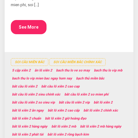
mien phi, soi […]
See More
SOI CẦU MIỀN BẮC
SOI CẦU MIỀN BẮC CHÍNH XÁC
5 cặp xiên 2
ăn lô xiên 2
bach thu lo ve so may
bach thu lo vip mb
bach thu lo vip mien bac ngay hom nay
bạch thủ miền bắc
bắt cầu lô xiên 2
bắt cầu lô xiên 2 cao cap
bắt cầu lô xiên 2 sieu chính xác
bắt cầu lô xiên 2 so mien phí
bắt cầu lô xiên 2 so sieu vip
bắt cầu lô xiên 2 vip
bắt lô xiên 2
bắt lô xiên 2 ăn ngay
bắt lô xiên 2 cao cấp
bắt lô xiên 2 chính xác
bắt lô xiên 2 chuẩn
bắt lô xiên 2 giờ hoàng đạo
bắt lô xiên 2 hàng ngày
bắt lô xiên 2 mb
bắt lô xiên 2 mb hàng ngày
bắt lô xiên 2 phát tài
bắt lô xiên 2 rồng bạch kim