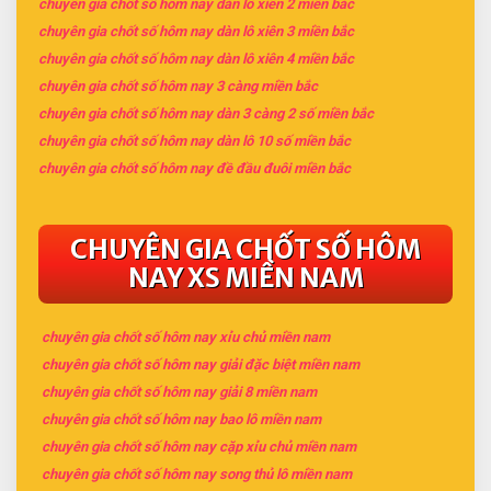
chuyên gia chốt số hôm nay dàn lô xiên 2 miền bắc
chuyên gia chốt số hôm nay dàn lô xiên 3 miền bắc
chuyên gia chốt số hôm nay dàn lô xiên 4 miền bắc
chuyên gia chốt số hôm nay 3 càng miền bắc
chuyên gia chốt số hôm nay dàn 3 càng 2 số miền bắc
chuyên gia chốt số hôm nay dàn lô 10 số miền bắc
chuyên gia chốt số hôm nay đề đầu đuôi miền bắc
CHUYÊN GIA CHỐT SỐ HÔM
NAY XS MIỀN NAM
chuyên gia chốt số hôm nay xỉu chủ miền nam
chuyên gia chốt số hôm nay giải đặc biệt miền nam
chuyên gia chốt số hôm nay giải 8 miền nam
chuyên gia chốt số hôm nay bao lô miền nam
chuyên gia chốt số hôm nay cặp xỉu chủ miền nam
chuyên gia chốt số hôm nay song thủ lô miền nam