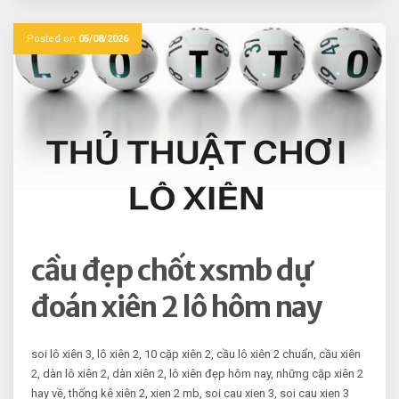
Posted on
05/08/2026
cầu đẹp chốt xsmb dự
đoán xiên 2 lô hôm nay
soi lô xiên 3, lô xiên 2, 10 cặp xiên 2, cầu lô xiên 2 chuẩn, cầu xiên
2, dàn lô xiên 2, dàn xiên 2, lô xiên đẹp hôm nay, những cặp xiên 2
hay về, thống kê xiên 2, xien 2 mb, soi cau xien 3, soi cau xien 3