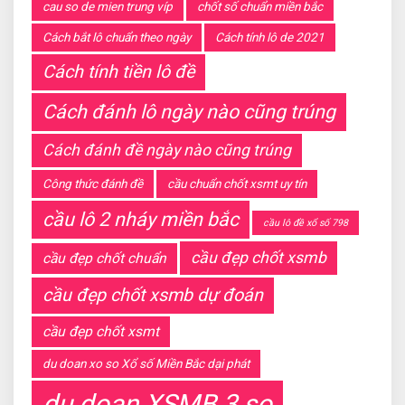
cau so de mien trung víp
chốt số chuẩn miền bắc
Cách bắt lô chuẩn theo ngày
Cách tính lô de 2021
Cách tính tiền lô đề
Cách đánh lô ngày nào cũng trúng
Cách đánh đề ngày nào cũng trúng
Công thức đánh đề
cầu chuẩn chốt xsmt uy tín
cầu lô 2 nháy miền bắc
cầu lô đề xổ số 798
cầu đẹp chốt xsmb
cầu đẹp chốt chuẩn
cầu đẹp chốt xsmb dự đoán
cầu đẹp chốt xsmt
du doan xo so Xổ số Miền Bắc dại phát
du doan XSMB 3 so