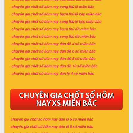
chuyên gia chốt số hôm nay song thủ lô miền bắc
chuyên gia chốt số hôm nay bạch thủ lô kép miền bắc
chuyên gia chốt số hôm nay song thủ lô kép miền bắc
chuyên gia chốt số hôm nay bạch thủ đề miền bắc
chuyên gia chốt số hôm nay song thủ đề miền bắc
chuyên gia chốt số hôm nay dàn đề 4 số miền bắc
chuyên gia chốt số hôm nay dàn đề 6 số miền bắc
chuyên gia chốt số hôm nay dàn đề 8 số miền bắc
chuyên gia chốt số hôm nay dàn đề 10 số miền bắc
chuyên gia chốt số hôm nay dàn lô 4 số miền bắc
CHUYÊN GIA CHỐT SỐ HÔM
NAY XS MIỀN BẮC
chuyên gia chốt số hôm nay dàn lô 6 số miền bắc
chuyên gia chốt số hôm nay dàn lô 8 số miền bắc