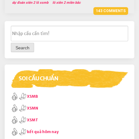
dự đoán xiên 2 lô xsmb
lô xiên 2 miền bắc
143 COMMENTS
Search
SOI CẦU CHUẨN
XSMB
XSMN
XSMT
kết quả hôm nay