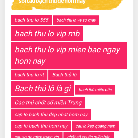
soi cầu bạch thủ đề hôm nay
bach thu lo 555
bach thu lo ve so may
bach thu lo vip mb
bach thu lo vip mien bac ngay
hom nay
bach thu lo vt
Bạch thủ lô
Bạch thủ lô là gì
bạch thủ miền bắc
Cao thủ chốt số miền Trung
cap lo bach thu dep nhat hom nay
cap lo bach thu hom nay
cau lo kep quang nam
cau so de mien trung víp
chốt số chuẩn miền bắc