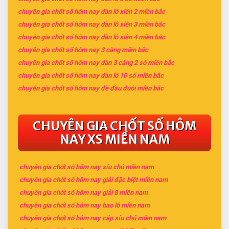
chuyên gia chốt số hôm nay dàn lô xiên 2 miền bắc
chuyên gia chốt số hôm nay dàn lô xiên 3 miền bắc
chuyên gia chốt số hôm nay dàn lô xiên 4 miền bắc
chuyên gia chốt số hôm nay 3 càng miền bắc
chuyên gia chốt số hôm nay dàn 3 càng 2 số miền bắc
chuyên gia chốt số hôm nay dàn lô 10 số miền bắc
chuyên gia chốt số hôm nay đề đầu đuôi miền bắc
CHUYÊN GIA CHỐT SỐ HÔM
NAY XS MIỀN NAM
chuyên gia chốt số hôm nay xỉu chủ miền nam
chuyên gia chốt số hôm nay giải đặc biệt miền nam
chuyên gia chốt số hôm nay giải 8 miền nam
chuyên gia chốt số hôm nay bao lô miền nam
chuyên gia chốt số hôm nay cặp xỉu chủ miền nam