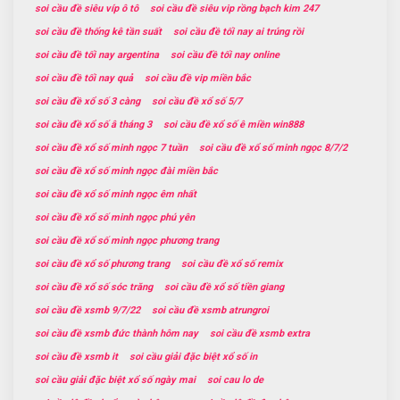
soi cầu đề siêu víp ô tô
soi cầu đề siêu vip rồng bạch kim 247
soi cầu đề thống kê tần suất
soi cầu đề tối nay ai trúng rồi
soi cầu đề tối nay argentina
soi cầu đề tối nay online
soi cầu đề tối nay quả
soi cầu đề vip miền bắc
soi cầu đề xổ số 3 càng
soi cầu đề xổ số 5/7
soi cầu đề xổ số â tháng 3
soi cầu đề xổ số ê miền win888
soi cầu đề xổ số minh ngọc 7 tuần
soi cầu đề xổ số minh ngọc 8/7/2
soi cầu đề xổ số minh ngọc đài miền bắc
soi cầu đề xổ số minh ngọc êm nhất
soi cầu đề xổ số minh ngọc phú yên
soi cầu đề xổ số minh ngọc phương trang
soi cầu đề xổ số phương trang
soi cầu đề xổ số remix
soi cầu đề xổ số sóc trăng
soi cầu đề xổ số tiền giang
soi cầu đề xsmb 9/7/22
soi cầu đề xsmb atrungroi
soi cầu đề xsmb đức thành hôm nay
soi cầu đề xsmb extra
soi cầu đề xsmb it
soi cầu giải đặc biệt xổ số in
soi cầu giải đặc biệt xổ số ngày mai
soi cau lo de