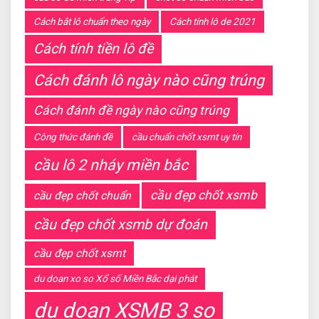
Cách bắt lô chuẩn theo ngày
Cách tính lô de 2021
Cách tính tiền lô đề
Cách đánh lô ngày nào cũng trúng
Cách đánh đề ngày nào cũng trúng
Công thức đánh đề
cầu chuẩn chốt xsmt uy tín
cầu lô 2 nháy miền bắc
cầu đẹp chốt xsmb
cầu đẹp chốt chuẩn
cầu đẹp chốt xsmb dự đoán
cầu đẹp chốt xsmt
du doan xo so Xổ số Miền Bắc dại phát
du doan XSMB 3 so