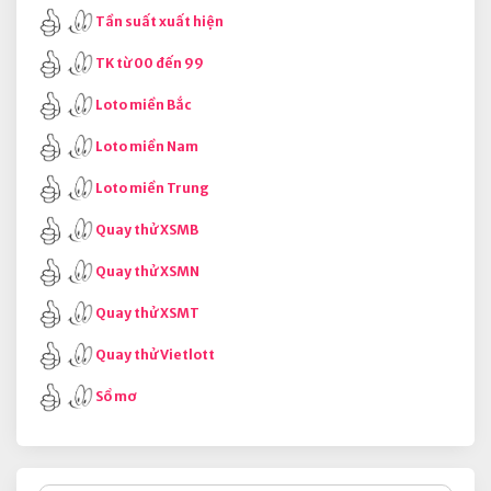
Tần suất xuất hiện
TK từ 00 đến 99
Loto miền Bắc
Loto miền Nam
Loto miền Trung
Quay thử XSMB
Quay thử XSMN
Quay thử XSMT
Quay thử Vietlott
Sổ mơ