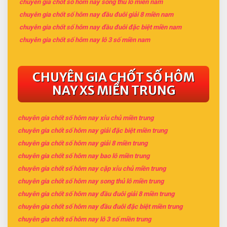
chuyên gia chốt số hôm nay song thủ lô miền nam
chuyên gia chốt số hôm nay đầu đuôi giải 8 miền nam
chuyên gia chốt số hôm nay đầu đuôi đặc biệt miền nam
chuyên gia chốt số hôm nay lô 3 số miền nam
CHUYÊN GIA CHỐT SỐ HÔM
NAY XS MIỀN TRUNG
chuyên gia chốt số hôm nay xỉu chủ miền trung
chuyên gia chốt số hôm nay giải đặc biệt miền trung
chuyên gia chốt số hôm nay giải 8 miền trung
chuyên gia chốt số hôm nay bao lô miền trung
chuyên gia chốt số hôm nay cặp xỉu chủ miền trung
chuyên gia chốt số hôm nay song thủ lô miền trung
chuyên gia chốt số hôm nay đầu đuôi giải 8 miền trung
chuyên gia chốt số hôm nay đầu đuôi đặc biệt miền trung
chuyên gia chốt số hôm nay lô 3 số miền trung