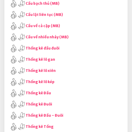
Cầu bạch thủ (MB)
Cầu lật liên tục (MB)
Cầu về cả cặp (MB)
Cầu về nhiều nháy (MB)
Thống kê đầu đuôi
Thống kê lô gan
Thống kê lô xiên
Thống kê lô kép
Thống kê Đầu
Thống kê Đuôi
Thống kê Đầu – Đuôi
Thống kê Tổng