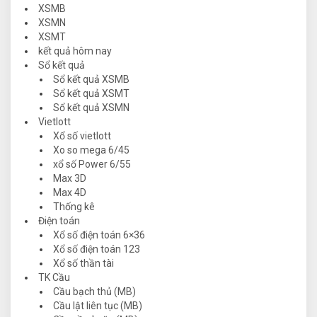
XSMB
XSMN
XSMT
kết quả hôm nay
Sổ kết quả
Sổ kết quả XSMB
Sổ kết quả XSMT
Sổ kết quả XSMN
Vietlott
Xổ số vietlott
Xo so mega 6/45
xổ số Power 6/55
Max 3D
Max 4D
Thống kê
Điện toán
Xổ số điện toán 6×36
Xổ số điện toán 123
Xổ số thần tài
TK Cầu
Cầu bạch thủ (MB)
Cầu lật liên tục (MB)