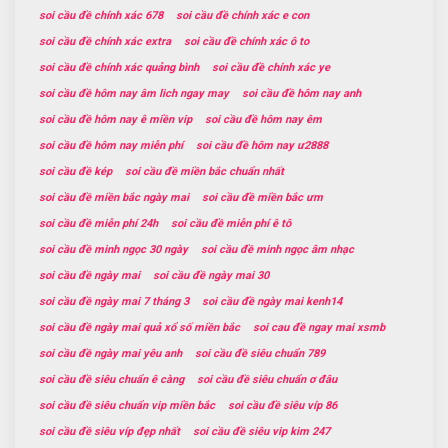
soi cầu đề chính xác 678
soi cầu đề chính xác e con
soi cầu đề chính xác extra
soi cầu đề chính xác ô to
soi cầu đề chính xác quảng bình
soi cầu đề chính xác ye
soi cầu đề hôm nay âm lich ngay may
soi cầu đề hôm nay anh
soi cầu đề hôm nay ê miền vip
soi cầu đề hôm nay êm
soi cầu đề hôm nay miễn phí
soi cầu đề hôm nay ư2888
soi cầu đề kép
soi cầu đề miền bắc chuẩn nhất
soi cầu đề miền bắc ngày mai
soi cầu đề miền bắc ưm
soi cầu đề miễn phí 24h
soi cầu đề miễn phí ê tô
soi cầu đề minh ngọc 30 ngày
soi cầu đề minh ngọc âm nhạc
soi cầu đề ngày mai
soi cầu đề ngày mai 30
soi cầu đề ngày mai 7 tháng 3
soi cầu đề ngày mai kenh14
soi cầu đề ngày mai quả xổ số miền bắc
soi cau đề ngay mai xsmb
soi cầu đề ngày mai yêu anh
soi cầu đề siêu chuẩn 789
soi cầu đề siêu chuẩn ê càng
soi cầu đề siêu chuẩn ơ đâu
soi cầu đề siêu chuẩn vip miền bắc
soi cầu đề siêu víp 86
soi cầu đề siêu víp đẹp nhất
soi cầu đề siêu vip kim 247