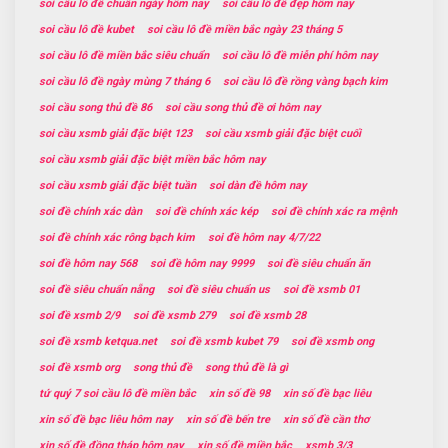
soi cầu lô đề chuẩn ngày hôm nay
soi cầu lô đề đẹp hôm nay
soi cầu lô đề kubet
soi cầu lô đề miền bắc ngày 23 tháng 5
soi cầu lô đề miền bắc siêu chuẩn
soi cầu lô đề miễn phí hôm nay
soi cầu lô đề ngày mùng 7 tháng 6
soi cầu lô đề rồng vàng bạch kim
soi cầu song thủ đề 86
soi cầu song thủ đề ơi hôm nay
soi cầu xsmb giải đặc biệt 123
soi cầu xsmb giải đặc biệt cuối
soi cầu xsmb giải đặc biệt miền bắc hôm nay
soi cầu xsmb giải đặc biệt tuần
soi dàn đề hôm nay
soi đề chính xác dàn
soi đề chính xác kép
soi đề chính xác ra mệnh
soi đề chính xác rông bạch kim
soi đề hôm nay 4/7/22
soi đề hôm nay 568
soi đề hôm nay 9999
soi đề siêu chuẩn ăn
soi đề siêu chuẩn nẵng
soi đề siêu chuẩn us
soi đề xsmb 01
soi đề xsmb 2/9
soi đề xsmb 279
soi đề xsmb 28
soi đề xsmb ketqua.net
soi đề xsmb kubet 79
soi đề xsmb ong
soi đề xsmb org
song thủ đề
song thủ đề là gì
tứ quý 7 soi cầu lô đề miền bắc
xin số đề 98
xin số đề bạc liêu
xin số đề bạc liêu hôm nay
xin số đề bến tre
xin số đề cần thơ
xin số đề đồng tháp hôm nay
xin số đề miền bắc
xsmb 3/3