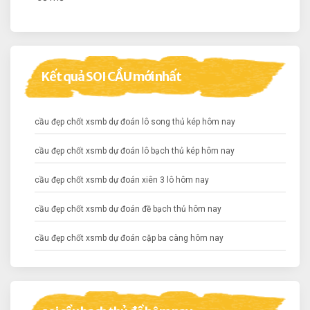
Kết quả SOI CẦU mới nhất
cầu đẹp chốt xsmb dự đoán lô song thủ kép hôm nay
cầu đẹp chốt xsmb dự đoán lô bạch thủ kép hôm nay
cầu đẹp chốt xsmb dự đoán xiên 3 lô hôm nay
cầu đẹp chốt xsmb dự đoán đề bạch thủ hôm nay
cầu đẹp chốt xsmb dự đoán cặp ba càng hôm nay