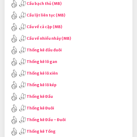
Cầu bạch thủ (MB)
Cầu lật liên tục (MB)
Cầu về cả cặp (MB)
Cầu về nhiều nháy (MB)
Thống kê đầu đuôi
Thống kê lô gan
Thống kê lô xiên
Thống kê lô kép
Thống kê Đầu
Thống kê Đuôi
Thống kê Đầu – Đuôi
Thống kê Tổng