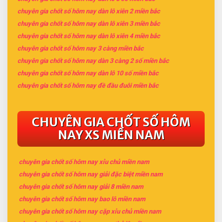
chuyên gia chốt số hôm nay dàn lô xiên 2 miền bắc
chuyên gia chốt số hôm nay dàn lô xiên 3 miền bắc
chuyên gia chốt số hôm nay dàn lô xiên 4 miền bắc
chuyên gia chốt số hôm nay 3 càng miền bắc
chuyên gia chốt số hôm nay dàn 3 càng 2 số miền bắc
chuyên gia chốt số hôm nay dàn lô 10 số miền bắc
chuyên gia chốt số hôm nay đề đầu đuôi miền bắc
CHUYÊN GIA CHỐT SỐ HÔM
NAY XS MIỀN NAM
chuyên gia chốt số hôm nay xỉu chủ miền nam
chuyên gia chốt số hôm nay giải đặc biệt miền nam
chuyên gia chốt số hôm nay giải 8 miền nam
chuyên gia chốt số hôm nay bao lô miền nam
chuyên gia chốt số hôm nay cặp xỉu chủ miền nam