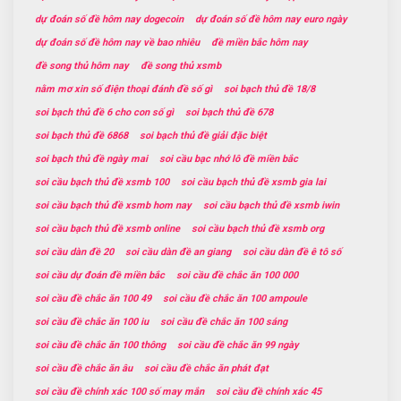
dự đoán số đề hôm nay dogecoin
dự đoán số đề hôm nay euro ngày
dự đoán số đề hôm nay về bao nhiêu
đề miền bắc hôm nay
đề song thủ hôm nay
đề song thủ xsmb
nằm mơ xin số điện thoại đánh đề số gì
soi bạch thủ đề 18/8
soi bạch thủ đề 6 cho con số gì
soi bạch thủ đề 678
soi bạch thủ đề 6868
soi bạch thủ đề giải đặc biệt
soi bạch thủ đề ngày mai
soi cầu bạc nhớ lô đề miền bắc
soi cầu bạch thủ đề xsmb 100
soi cầu bạch thủ đề xsmb gia lai
soi cầu bạch thủ đề xsmb hom nay
soi cầu bạch thủ đề xsmb iwin
soi cầu bạch thủ đề xsmb online
soi cầu bạch thủ đề xsmb org
soi cầu dàn đề 20
soi cầu dàn đề an giang
soi cầu dàn đề ê tô số
soi cầu dự đoán đề miền bắc
soi cầu đề chắc ăn 100 000
soi cầu đề chắc ăn 100 49
soi cầu đề chắc ăn 100 ampoule
soi cầu đề chắc ăn 100 iu
soi cầu đề chắc ăn 100 sáng
soi cầu đề chắc ăn 100 thông
soi cầu đề chắc ăn 99 ngày
soi cầu đề chắc ăn âu
soi cầu đề chắc ăn phát đạt
soi cầu đề chính xác 100 số may mắn
soi cầu đề chính xác 45