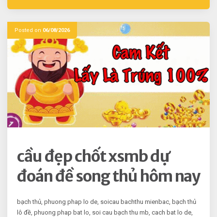
Posted on
06/08/2026
cầu đẹp chốt xsmb dự
đoán đề song thủ hôm nay
bạch thủ, phuong phap lo de, soicau bachthu mienbac, bạch thủ
lô đề, phuong phap bat lo, soi cau bạch thu mb, cach bat lo de,