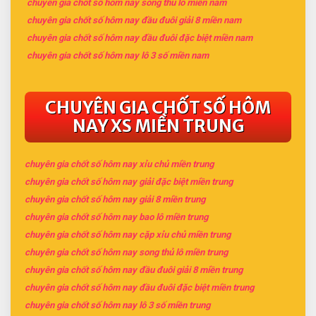
chuyên gia chốt số hôm nay song thủ lô miền nam
chuyên gia chốt số hôm nay đầu đuôi giải 8 miền nam
chuyên gia chốt số hôm nay đầu đuôi đặc biệt miền nam
chuyên gia chốt số hôm nay lô 3 số miền nam
CHUYÊN GIA CHỐT SỐ HÔM
NAY XS MIỀN TRUNG
chuyên gia chốt số hôm nay xỉu chủ miền trung
chuyên gia chốt số hôm nay giải đặc biệt miền trung
chuyên gia chốt số hôm nay giải 8 miền trung
chuyên gia chốt số hôm nay bao lô miền trung
chuyên gia chốt số hôm nay cặp xỉu chủ miền trung
chuyên gia chốt số hôm nay song thủ lô miền trung
chuyên gia chốt số hôm nay đầu đuôi giải 8 miền trung
chuyên gia chốt số hôm nay đầu đuôi đặc biệt miền trung
chuyên gia chốt số hôm nay lô 3 số miền trung