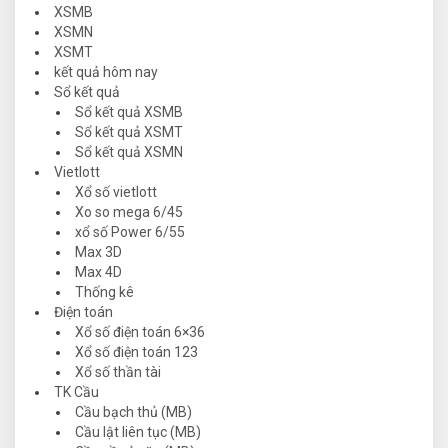
XSMB
XSMN
XSMT
kết quả hôm nay
Sổ kết quả
Sổ kết quả XSMB
Sổ kết quả XSMT
Sổ kết quả XSMN
Vietlott
Xổ số vietlott
Xo so mega 6/45
xổ số Power 6/55
Max 3D
Max 4D
Thống kê
Điện toán
Xổ số điện toán 6×36
Xổ số điện toán 123
Xổ số thần tài
TK Cầu
Cầu bạch thủ (MB)
Cầu lật liên tục (MB)