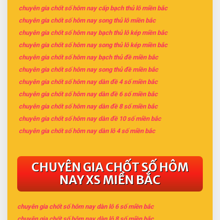
chuyên gia chốt số hôm nay cấp bạch thủ lô miền bắc
chuyên gia chốt số hôm nay song thủ lô miền bắc
chuyên gia chốt số hôm nay bạch thủ lô kép miền bắc
chuyên gia chốt số hôm nay song thủ lô kép miền bắc
chuyên gia chốt số hôm nay bạch thủ đề miền bắc
chuyên gia chốt số hôm nay song thủ đề miền bắc
chuyên gia chốt số hôm nay dàn đề 4 số miền bắc
chuyên gia chốt số hôm nay dàn đề 6 số miền bắc
chuyên gia chốt số hôm nay dàn đề 8 số miền bắc
chuyên gia chốt số hôm nay dàn đề 10 số miền bắc
chuyên gia chốt số hôm nay dàn lô 4 số miền bắc
CHUYÊN GIA CHỐT SỐ HÔM
NAY XS MIỀN BẮC
chuyên gia chốt số hôm nay dàn lô 6 số miền bắc
chuyên gia chốt số hôm nay dàn lô 8 số miền bắc