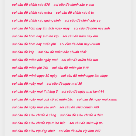
soi cầu đề chính xác 678
soi cầu đề chính xác e con
soi cầu đề chính xác extra
soi cầu đề chính xác ô to
soi cầu đề chính xác quảng bình
soi cầu đề chính xác ye
soi cầu đề hôm nay âm lich ngay may
soi cầu đề hôm nay anh
soi cầu đề hôm nay ê miền vip
soi cầu đề hôm nay êm
soi cầu đề hôm nay miễn phí
soi cầu đề hôm nay ư2888
soi cầu đề kép
soi cầu đề miền bắc chuẩn nhất
soi cầu đề miền bắc ngày mai
soi cầu đề miền bắc ưm
soi cầu đề miễn phí 24h
soi cầu đề miễn phí ê tô
soi cầu đề minh ngọc 30 ngày
soi cầu đề minh ngọc âm nhạc
soi cầu đề ngày mai
soi cầu đề ngày mai 30
soi cầu đề ngày mai 7 tháng 3
soi cầu đề ngày mai kenh14
soi cầu đề ngày mai quả xổ số miền bắc
soi cau đề ngay mai xsmb
soi cầu đề ngày mai yêu anh
soi cầu đề siêu chuẩn 789
soi cầu đề siêu chuẩn ê càng
soi cầu đề siêu chuẩn ơ đâu
soi cầu đề siêu chuẩn vip miền bắc
soi cầu đề siêu víp 86
soi cầu đề siêu víp đẹp nhất
soi cầu đề siêu vip kim 247