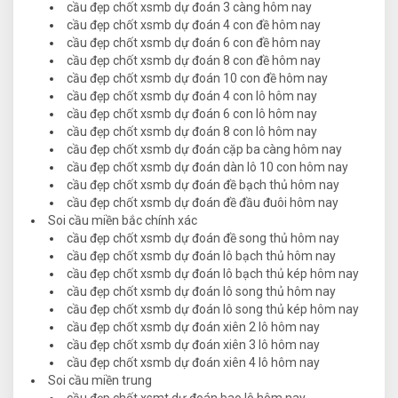
cầu đẹp chốt xsmb dự đoán 3 càng hôm nay
cầu đẹp chốt xsmb dự đoán 4 con đề hôm nay
cầu đẹp chốt xsmb dự đoán 6 con đề hôm nay
cầu đẹp chốt xsmb dự đoán 8 con đề hôm nay
cầu đẹp chốt xsmb dự đoán 10 con đề hôm nay
cầu đẹp chốt xsmb dự đoán 4 con lô hôm nay
cầu đẹp chốt xsmb dự đoán 6 con lô hôm nay
cầu đẹp chốt xsmb dự đoán 8 con lô hôm nay
cầu đẹp chốt xsmb dự đoán cặp ba càng hôm nay
cầu đẹp chốt xsmb dự đoán dàn lô 10 con hôm nay
cầu đẹp chốt xsmb dự đoán đề bạch thủ hôm nay
cầu đẹp chốt xsmb dự đoán đề đầu đuôi hôm nay
Soi cầu miền bắc chính xác
cầu đẹp chốt xsmb dự đoán đề song thủ hôm nay
cầu đẹp chốt xsmb dự đoán lô bạch thủ hôm nay
cầu đẹp chốt xsmb dự đoán lô bạch thủ kép hôm nay
cầu đẹp chốt xsmb dự đoán lô song thủ hôm nay
cầu đẹp chốt xsmb dự đoán lô song thủ kép hôm nay
cầu đẹp chốt xsmb dự đoán xiên 2 lô hôm nay
cầu đẹp chốt xsmb dự đoán xiên 3 lô hôm nay
cầu đẹp chốt xsmb dự đoán xiên 4 lô hôm nay
Soi cầu miền trung
cầu đẹp chốt xsmt dự đoán bao lô hôm nay