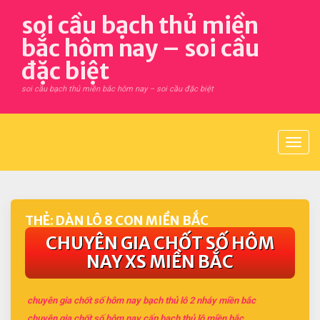
Skip
soi cầu bạch thủ miền
to
content
bắc hôm nay – soi cầu
đặc biệt
soi cầu bạch thủ miền bắc hôm nay – soi cầu đặc biệt
THẺ:
DÀN LÔ 8 CON MIỀN BẮC
CHUYÊN GIA CHỐT SỐ HÔM
NAY XS MIỀN BẮC
chuyên gia chốt số hôm nay bạch thủ lô 2 nháy miền bắc
chuyên gia chốt số hôm nay cấp bạch thủ lô miền bắc