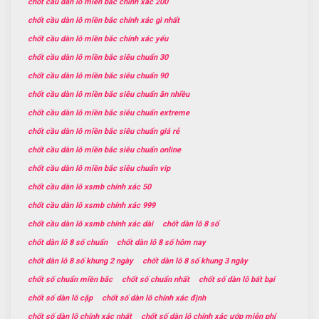
chốt cầu dàn lô miền bắc chính xác 200
chốt cầu dàn lô miền bắc chính xác gì nhất
chốt cầu dàn lô miền bắc chính xác yếu
chốt cầu dàn lô miền bắc siêu chuẩn 30
chốt cầu dàn lô miền bắc siêu chuẩn 90
chốt cầu dàn lô miền bắc siêu chuẩn ăn nhiều
chốt cầu dàn lô miền bắc siêu chuẩn extreme
chốt cầu dàn lô miền bắc siêu chuẩn giá rẻ
chốt cầu dàn lô miền bắc siêu chuẩn online
chốt cầu dàn lô miền bắc siêu chuẩn vip
chốt cầu dàn lô xsmb chính xác 50
chốt cầu dàn lô xsmb chính xác 999
chốt cầu dàn lô xsmb chính xác dài
chốt dàn lô 8 số
chốt dàn lô 8 số chuẩn
chốt dàn lô 8 số hôm nay
chốt dàn lô 8 số khung 2 ngày
chốt dàn lô 8 số khung 3 ngày
chốt số chuẩn miền bắc
chốt số chuẩn nhất
chốt số dàn lô bất bại
chốt số dàn lô cặp
chốt số dàn lô chính xác định
chốt số dàn lô chính xác nhất
chốt số dàn lô chính xác ướp miễn phí