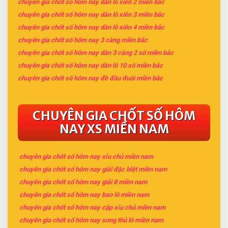
chuyên gia chốt số hôm nay dàn lô xiên 2 miền bắc
chuyên gia chốt số hôm nay dàn lô xiên 3 miền bắc
chuyên gia chốt số hôm nay dàn lô xiên 4 miền bắc
chuyên gia chốt số hôm nay 3 càng miền bắc
chuyên gia chốt số hôm nay dàn 3 càng 2 số miền bắc
chuyên gia chốt số hôm nay dàn lô 10 số miền bắc
chuyên gia chốt số hôm nay đề đầu đuôi miền bắc
CHUYÊN GIA CHỐT SỐ HÔM
NAY XS MIỀN NAM
chuyên gia chốt số hôm nay xỉu chủ miền nam
chuyên gia chốt số hôm nay giải đặc biệt miền nam
chuyên gia chốt số hôm nay giải 8 miền nam
chuyên gia chốt số hôm nay bao lô miền nam
chuyên gia chốt số hôm nay cặp xỉu chủ miền nam
chuyên gia chốt số hôm nay song thủ lô miền nam