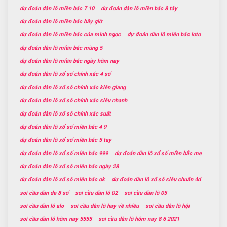
dự đoán dàn lô miền bắc 7 10
dự đoán dàn lô miền bắc 8 tây
dự đoán dàn lô miền bắc bây giờ
dự đoán dàn lô miền bắc của minh ngọc
dự đoán dàn lô miền bắc loto
dự đoán dàn lô miền bắc mùng 5
dự đoán dàn lô miền bắc ngày hôm nay
dự đoán dàn lô xổ số chính xác 4 số
dự đoán dàn lô xổ số chính xác kiên giang
dự đoán dàn lô xổ số chính xác siêu nhanh
dự đoán dàn lô xổ số chính xác suất
dự đoán dàn lô xổ số miền bắc 4 9
dự đoán dàn lô xổ số miền bắc 5 tay
dự đoán dàn lô xổ số miền bắc 999
dự đoán dàn lô xổ số miền bắc me
dự đoán dàn lô xổ số miền bắc ngày 28
dự đoán dàn lô xổ số miền bắc ok
dự đoán dàn lô xổ số siêu chuẩn 4d
soi cầu dàn de 8 số
soi cầu dàn lô 02
soi cầu dàn lô 05
soi cầu dàn lô alo
soi cầu dàn lô hay về nhiều
soi cầu dàn lô hội
soi cầu dàn lô hôm nay 5555
soi cầu dàn lô hôm nay 8 6 2021