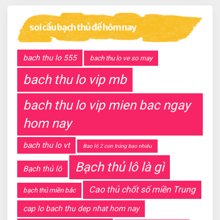
soi cầu bạch thủ đề hôm nay
bach thu lo 555
bach thu lo ve so may
bach thu lo vip mb
bach thu lo vip mien bac ngay
hom nay
bach thu lo vt
Bao lô 2 con trúng bao nhiêu
Bạch thủ lô là gì
Bạch thủ lô
Cao thủ chốt số miền Trung
bạch thủ miền bắc
cap lo bach thu dep nhat hom nay