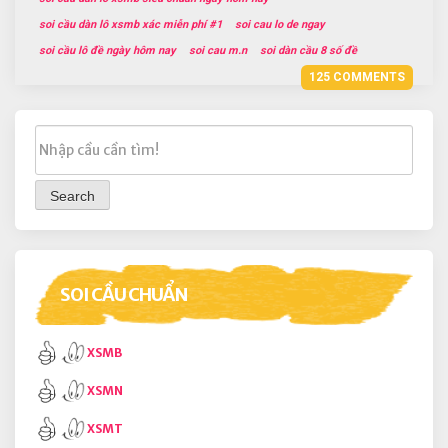
soi cầu dàn lô xsmb xác miễn phí #1
soi cau lo de ngay
soi cầu lô đề ngày hôm nay
soi cau m.n
soi dàn cầu 8 số đề
125 COMMENTS
Search
SOI CẦU CHUẨN
XSMB
XSMN
XSMT