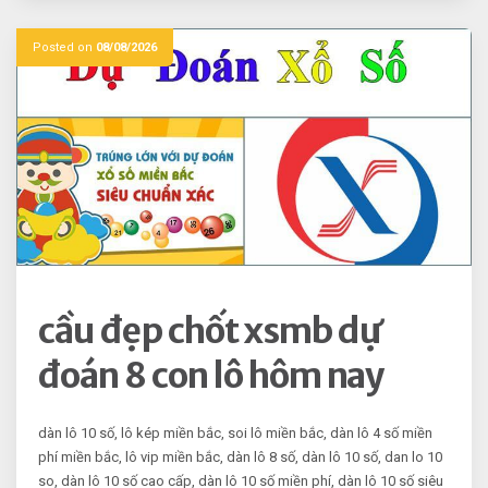
Posted on
08/08/2026
cầu đẹp chốt xsmb dự
đoán 8 con lô hôm nay
dàn lô 10 số, lô kép miền bắc, soi lô miền bắc, dàn lô 4 số miền
phí miền bắc, lô vip miền bắc, dàn lô 8 số, dàn lô 10 số, dan lo 10
so, dàn lô 10 số cao cấp, dàn lô 10 số miền phí, dàn lô 10 số siêu