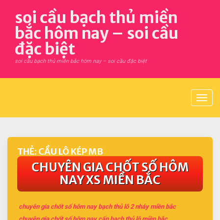
Skip
soi cầu bạch thủ miền
to
content
bắc hôm nay – soi cầu
đặc biệt
soi cầu bạch thủ miền bắc hôm nay – soi cầu đặc biệt
THẺ:
CẦU LÔ KÉP MB
CHUYÊN GIA CHỐT SỐ HÔM
NAY XS MIỀN BẮC
chuyên gia chốt số hôm nay bạch thủ lô 2 nháy miền bắc
chuyên gia chốt số hôm nay cấp bạch thủ lô miền bắc