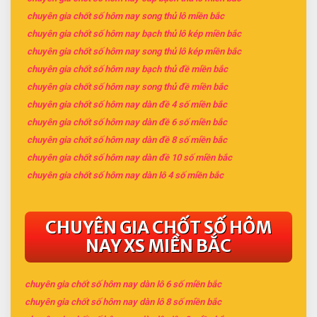
chuyên gia chốt số hôm nay song thủ lô miền bắc
chuyên gia chốt số hôm nay bạch thủ lô kép miền bắc
chuyên gia chốt số hôm nay song thủ lô kép miền bắc
chuyên gia chốt số hôm nay bạch thủ đề miền bắc
chuyên gia chốt số hôm nay song thủ đề miền bắc
chuyên gia chốt số hôm nay dàn đề 4 số miền bắc
chuyên gia chốt số hôm nay dàn đề 6 số miền bắc
chuyên gia chốt số hôm nay dàn đề 8 số miền bắc
chuyên gia chốt số hôm nay dàn đề 10 số miền bắc
chuyên gia chốt số hôm nay dàn lô 4 số miền bắc
CHUYÊN GIA CHỐT SỐ HÔM
NAY XS MIỀN BẮC
chuyên gia chốt số hôm nay dàn lô 6 số miền bắc
chuyên gia chốt số hôm nay dàn lô 8 số miền bắc