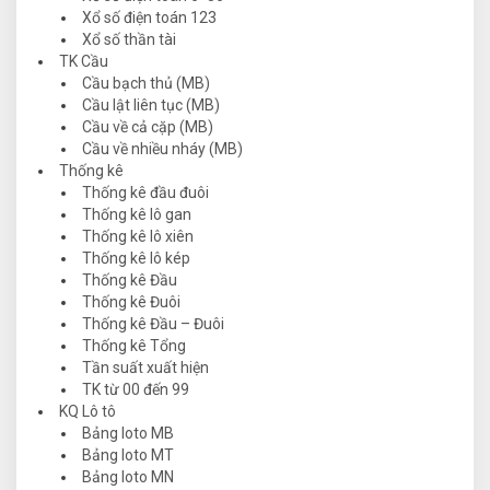
Xổ số điện toán 123
Xổ số thần tài
TK Cầu
Cầu bạch thủ (MB)
Cầu lật liên tục (MB)
Cầu về cả cặp (MB)
Cầu về nhiều nháy (MB)
Thống kê
Thống kê đầu đuôi
Thống kê lô gan
Thống kê lô xiên
Thống kê lô kép
Thống kê Đầu
Thống kê Đuôi
Thống kê Đầu – Đuôi
Thống kê Tổng
Tần suất xuất hiện
TK từ 00 đến 99
KQ Lô tô
Bảng loto MB
Bảng loto MT
Bảng loto MN