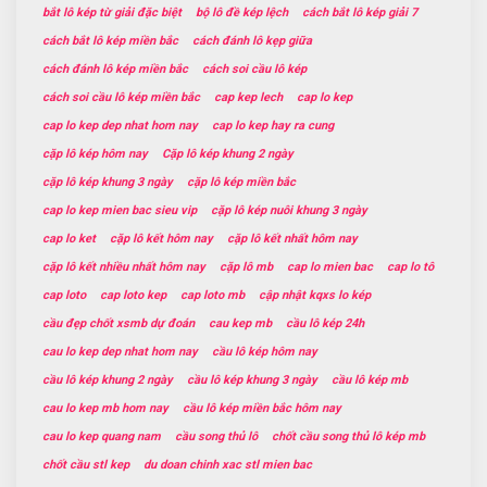
bắt lô kép từ giải đặc biệt
bộ lô đề kép lệch
cách bắt lô kép giải 7
cách bắt lô kép miền bắc
cách đánh lô kẹp giữa
cách đánh lô kép miền bắc
cách soi cầu lô kép
cách soi cầu lô kép miền bắc
cap kep lech
cap lo kep
cap lo kep dep nhat hom nay
cap lo kep hay ra cung
cặp lô kép hôm nay
Cặp lô kép khung 2 ngày
cặp lô kép khung 3 ngày
cặp lô kép miền bắc
cap lo kep mien bac sieu vip
cặp lô kép nuôi khung 3 ngày
cap lo ket
cặp lô kết hôm nay
cặp lô kết nhất hôm nay
cặp lô kết nhiều nhất hôm nay
cặp lô mb
cap lo mien bac
cap lo tô
cap loto
cap loto kep
cap loto mb
cập nhật kqxs lo kép
cầu đẹp chốt xsmb dự đoán
cau kep mb
cầu lô kép 24h
cau lo kep dep nhat hom nay
cầu lô kép hôm nay
cầu lô kép khung 2 ngày
cầu lô kép khung 3 ngày
cầu lô kép mb
cau lo kep mb hom nay
cầu lô kép miền bắc hôm nay
cau lo kep quang nam
cầu song thủ lô
chốt cầu song thủ lô kép mb
chốt cầu stl kep
du doan chinh xac stl mien bac