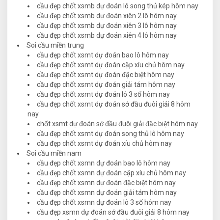
cầu đẹp chốt xsmb dự đoán lô song thủ kép hôm nay
cầu đẹp chốt xsmb dự đoán xiên 2 lô hôm nay
cầu đẹp chốt xsmb dự đoán xiên 3 lô hôm nay
cầu đẹp chốt xsmb dự đoán xiên 4 lô hôm nay
Soi cầu miền trung
cầu đẹp chốt xsmt dự đoán bao lô hôm nay
cầu đẹp chốt xsmt dự đoán cặp xíu chủ hôm nay
cầu đẹp chốt xsmt dự đoán đặc biệt hôm nay
cầu đẹp chốt xsmt dự đoán giải tám hôm nay
cầu đẹp chốt xsmt dự đoán lô 3 số hôm nay
cầu đẹp chốt xsmt dự đoán sớ đầu đuôi giải 8 hôm
nay
chốt xsmt dự đoán sớ đầu đuôi giải đặc biệt hôm nay
cầu đẹp chốt xsmt dự đoán song thủ lô hôm nay
cầu đẹp chốt xsmt dự đoán xíu chủ hôm nay
Soi cầu miền nam
cầu đẹp chốt xsmn dự đoán bao lô hôm nay
cầu đẹp chốt xsmn dự đoán cặp xíu chủ hôm nay
cầu đẹp chốt xsmn dự đoán đặc biệt hôm nay
cầu đẹp chốt xsmn dự đoán giải tám hôm nay
cầu đẹp chốt xsmn dự đoán lô 3 số hôm nay
cầu đẹp xsmn dự đoán sớ đầu đuôi giải 8 hôm nay