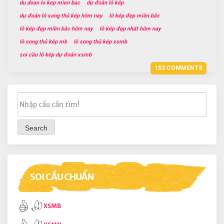
du doan lo kep mien bac
dự đoán lô kép
dự đoán lô song thủ kép hôm nay
lô kép đẹp miền bắc
lô kép đẹp miền bắc hôm nay
lô kép đẹp nhất hôm nay
lô song thủ kép mb
lô song thủ kép xsmb
soi cầu lô kép dự đoán xsmb
153 COMMENTS
Search
SOI CẦU CHUẨN
XSMB