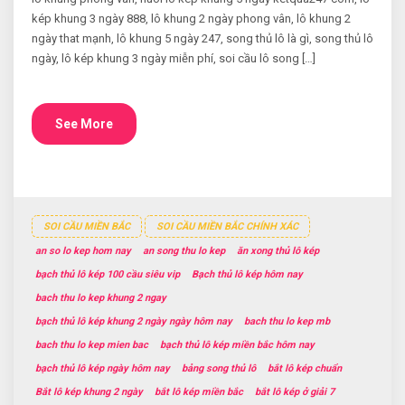
kép khung 3 ngày 888, lô khung 2 ngày phong vân, lô khung 2
ngày that mạnh, lô khung 5 ngày 247, song thủ lô là gì, song thủ lô
ngày, lô kép khung 3 ngày miễn phí, soi cầu lô song […]
See More
SOI CẦU MIỀN BẮC
SOI CẦU MIỀN BẮC CHÍNH XÁC
an so lo kep hom nay
an song thu lo kep
ăn xong thủ lô kép
bạch thủ lô kép 100 cầu siêu vip
Bạch thủ lô kép hôm nay
bach thu lo kep khung 2 ngay
bạch thủ lô kép khung 2 ngày ngày hôm nay
bach thu lo kep mb
bach thu lo kep mien bac
bạch thủ lô kép miền bắc hôm nay
bạch thủ lô kép ngày hôm nay
bảng song thủ lô
bắt lô kép chuẩn
Bắt lô kép khung 2 ngày
bắt lô kép miền bắc
bắt lô kép ở giải 7