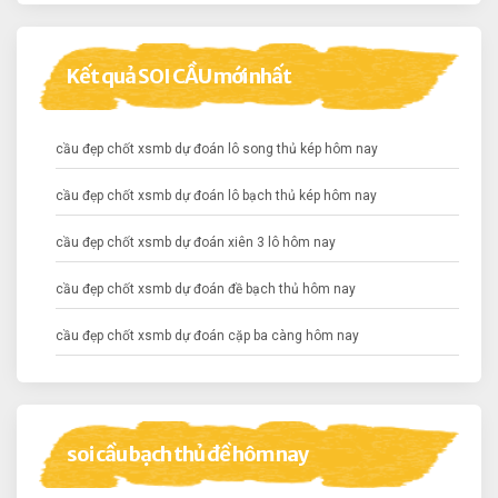
Kết quả SOI CẦU mới nhất
cầu đẹp chốt xsmb dự đoán lô song thủ kép hôm nay
cầu đẹp chốt xsmb dự đoán lô bạch thủ kép hôm nay
cầu đẹp chốt xsmb dự đoán xiên 3 lô hôm nay
cầu đẹp chốt xsmb dự đoán đề bạch thủ hôm nay
cầu đẹp chốt xsmb dự đoán cặp ba càng hôm nay
soi cầu bạch thủ đề hôm nay