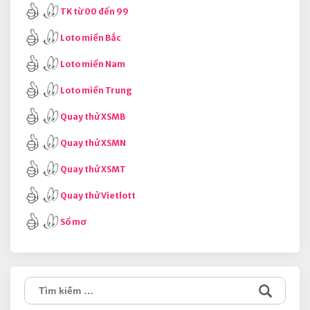
TK từ 00 đến 99
Loto miền Bắc
Loto miền Nam
Loto miền Trung
Quay thử XSMB
Quay thử XSMN
Quay thử XSMT
Quay thử Vietlott
Sổ mơ
Tìm
kiếm