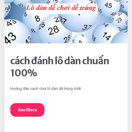
cách đánh lô dàn chuẩn
100%
Hướng dẫn cách chơi lô dàn dễ trúng nhất
See More