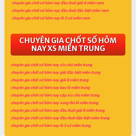
chuyên gia chốt số hôm nay đầu đuôi giải 8 miền nam
chuyên gia chốt số hôm nay đầu đuôi đặc biệt miền nam
chuyên gia chốt số hôm nay lô 3 số miền nam
CHUYÊN GIA CHỐT SỐ HÔM
NAY XS MIỀN TRUNG
chuyên gia chốt số hôm nay xỉu chủ miền trung
chuyên gia chốt số hôm nay giải đặc biệt miền trung
chuyên gia chốt số hôm nay giải 8 miền trung
chuyên gia chốt số hôm nay bao lô miền trung
chuyên gia chốt số hôm nay cặp xỉu chủ miền trung
chuyên gia chốt số hôm nay song thủ lô miền trung
chuyên gia chốt số hôm nay đầu đuôi giải 8 miền trung
chuyên gia chốt số hôm nay đầu đuôi đặc biệt miền trung
chuyên gia chốt số hôm nay lô 3 số miền trung