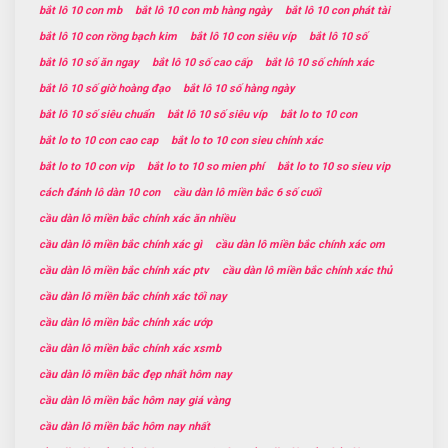
bắt lô 10 con mb
bắt lô 10 con mb hàng ngày
bắt lô 10 con phát tài
bắt lô 10 con rồng bạch kim
bắt lô 10 con siêu víp
bắt lô 10 số
bắt lô 10 số ăn ngay
bắt lô 10 số cao cấp
bắt lô 10 số chính xác
bắt lô 10 số giờ hoàng đạo
bắt lô 10 số hàng ngày
bắt lô 10 số siêu chuẩn
bắt lô 10 số siêu víp
bắt lo to 10 con
bắt lo to 10 con cao cap
bắt lo to 10 con sieu chính xác
bắt lo to 10 con vip
bắt lo to 10 so mien phí
bắt lo to 10 so sieu vip
cách đánh lô dàn 10 con
cầu dàn lô miền bắc 6 số cuối
cầu dàn lô miền bắc chính xác ăn nhiều
cầu dàn lô miền bắc chính xác gì
cầu dàn lô miền bắc chính xác om
cầu dàn lô miền bắc chính xác ptv
cầu dàn lô miền bắc chính xác thủ
cầu dàn lô miền bắc chính xác tối nay
cầu dàn lô miền bắc chính xác ướp
cầu dàn lô miền bắc chính xác xsmb
cầu dàn lô miền bắc đẹp nhất hôm nay
cầu dàn lô miền bắc hôm nay giá vàng
cầu dàn lô miền bắc hôm nay nhất