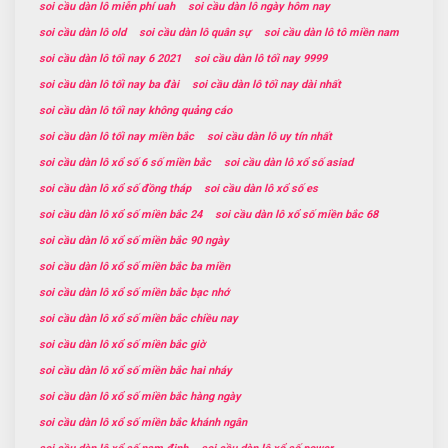
soi cầu dàn lô miễn phí uah
soi cầu dàn lô ngày hôm nay
soi cầu dàn lô old
soi cầu dàn lô quân sự
soi cầu dàn lô tô miền nam
soi cầu dàn lô tối nay 6 2021
soi cầu dàn lô tối nay 9999
soi cầu dàn lô tối nay ba đài
soi cầu dàn lô tối nay dài nhất
soi cầu dàn lô tối nay không quảng cáo
soi cầu dàn lô tối nay miền bắc
soi cầu dàn lô uy tín nhất
soi cầu dàn lô xổ số 6 số miền bắc
soi cầu dàn lô xổ số asiad
soi cầu dàn lô xổ số đồng tháp
soi cầu dàn lô xổ số es
soi cầu dàn lô xổ số miền bắc 24
soi cầu dàn lô xổ số miền bắc 68
soi cầu dàn lô xổ số miền bắc 90 ngày
soi cầu dàn lô xổ số miền bắc ba miền
soi cầu dàn lô xổ số miền bắc bạc nhớ
soi cầu dàn lô xổ số miền bắc chiều nay
soi cầu dàn lô xổ số miền bắc giờ
soi cầu dàn lô xổ số miền bắc hai nháy
soi cầu dàn lô xổ số miền bắc hàng ngày
soi cầu dàn lô xổ số miền bắc khánh ngân