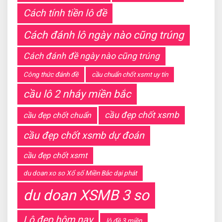
Cách tính tiền lô đề
Cách đánh lô ngày nào cũng trúng
Cách đánh đề ngày nào cũng trúng
Công thức đánh đề
cầu chuẩn chốt xsmt uy tín
cầu lô 2 nháy miền bắc
cầu đẹp chốt xsmb
cầu đẹp chốt chuẩn
cầu đẹp chốt xsmb dự đoán
cầu đẹp chốt xsmt
du doan xo so Xổ số Miền Bắc dại phát
du doan XSMB 3 so
Lô đẹp hôm nay
lô đề 3 miền