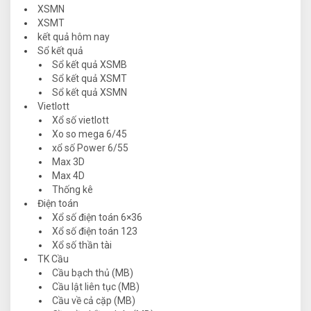
XSMN
XSMT
kết quả hôm nay
Sổ kết quả
Sổ kết quả XSMB
Sổ kết quả XSMT
Sổ kết quả XSMN
Vietlott
Xổ số vietlott
Xo so mega 6/45
xổ số Power 6/55
Max 3D
Max 4D
Thống kê
Điện toán
Xổ số điện toán 6×36
Xổ số điện toán 123
Xổ số thần tài
TK Cầu
Cầu bạch thủ (MB)
Cầu lật liên tục (MB)
Cầu về cả cặp (MB)