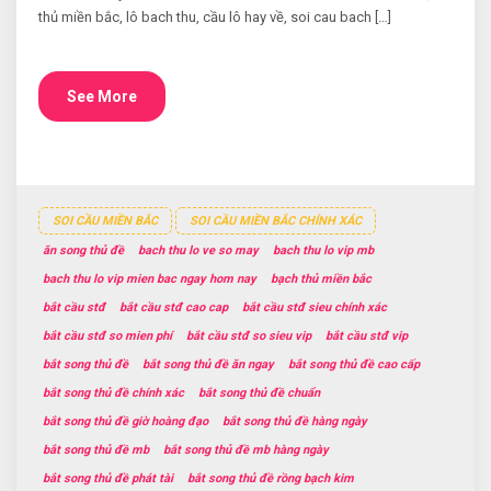
thủ miền bắc, lô bach thu, cầu lô hay về, soi cau bach […]
See More
SOI CẦU MIỀN BẮC
SOI CẦU MIỀN BẮC CHÍNH XÁC
ăn song thủ đề
bach thu lo ve so may
bach thu lo vip mb
bach thu lo vip mien bac ngay hom nay
bạch thủ miền bắc
bắt cầu stđ
bắt cầu stđ cao cap
bắt cầu stđ sieu chính xác
bắt cầu stđ so mien phí
bắt cầu stđ so sieu vip
bắt cầu stđ vip
bắt song thủ đề
bắt song thủ đề ăn ngay
bắt song thủ đề cao cấp
bắt song thủ đề chính xác
bắt song thủ đề chuẩn
bắt song thủ đề giờ hoàng đạo
bắt song thủ đề hàng ngày
bắt song thủ đề mb
bắt song thủ đề mb hàng ngày
bắt song thủ đề phát tài
bắt song thủ đề rồng bạch kim