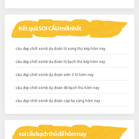
Kết quả SOI CẦU mới nhất
cầu đẹp chốt xsmb dự đoán lô song thủ kép hôm nay
cầu đẹp chốt xsmb dự đoán lô bạch thủ kép hôm nay
cầu đẹp chốt xsmb dự đoán xiên 3 lô hôm nay
cầu đẹp chốt xsmb dự đoán đề bạch thủ hôm nay
cầu đẹp chốt xsmb dự đoán cặp ba càng hôm nay
soi cầu bạch thủ đề hôm nay