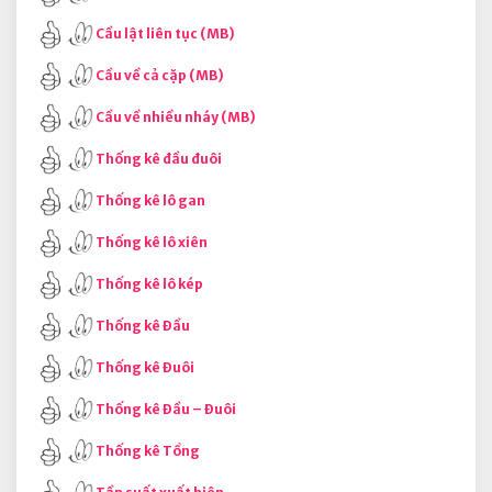
Cầu lật liên tục (MB)
Cầu về cả cặp (MB)
Cầu về nhiều nháy (MB)
Thống kê đầu đuôi
Thống kê lô gan
Thống kê lô xiên
Thống kê lô kép
Thống kê Đầu
Thống kê Đuôi
Thống kê Đầu – Đuôi
Thống kê Tổng