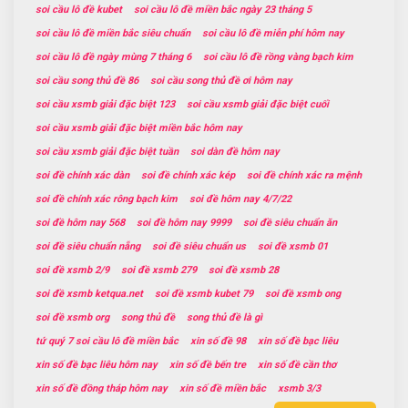
soi cầu lô đề kubet
soi cầu lô đề miền bắc ngày 23 tháng 5
soi cầu lô đề miền bắc siêu chuẩn
soi cầu lô đề miễn phí hôm nay
soi cầu lô đề ngày mùng 7 tháng 6
soi cầu lô đề rồng vàng bạch kim
soi cầu song thủ đề 86
soi cầu song thủ đề ơi hôm nay
soi cầu xsmb giải đặc biệt 123
soi cầu xsmb giải đặc biệt cuối
soi cầu xsmb giải đặc biệt miền bắc hôm nay
soi cầu xsmb giải đặc biệt tuần
soi dàn đề hôm nay
soi đề chính xác dàn
soi đề chính xác kép
soi đề chính xác ra mệnh
soi đề chính xác rông bạch kim
soi đề hôm nay 4/7/22
soi đề hôm nay 568
soi đề hôm nay 9999
soi đề siêu chuẩn ăn
soi đề siêu chuẩn nẵng
soi đề siêu chuẩn us
soi đề xsmb 01
soi đề xsmb 2/9
soi đề xsmb 279
soi đề xsmb 28
soi đề xsmb ketqua.net
soi đề xsmb kubet 79
soi đề xsmb ong
soi đề xsmb org
song thủ đề
song thủ đề là gì
tứ quý 7 soi cầu lô đề miền bắc
xin số đề 98
xin số đề bạc liêu
xin số đề bạc liêu hôm nay
xin số đề bến tre
xin số đề cần thơ
xin số đề đồng tháp hôm nay
xin số đề miền bắc
xsmb 3/3