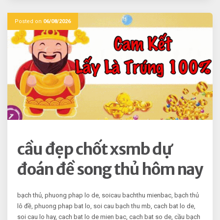
Posted on
06/08/2026
cầu đẹp chốt xsmb dự
đoán đề song thủ hôm nay
bạch thủ, phuong phap lo de, soicau bachthu mienbac, bạch thủ
lô đề, phuong phap bat lo, soi cau bạch thu mb, cach bat lo de,
soi cau lo hay, cach bat lo de mien bac, cach bat so de, cầu bạch