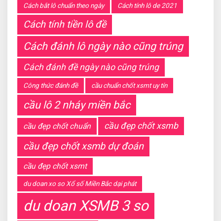
Cách bắt lô chuẩn theo ngày
Cách tính lô de 2021
Cách tính tiền lô đề
Cách đánh lô ngày nào cũng trúng
Cách đánh đề ngày nào cũng trúng
Công thức đánh đề
cầu chuẩn chốt xsmt uy tín
cầu lô 2 nháy miền bắc
cầu đẹp chốt xsmb
cầu đẹp chốt chuẩn
cầu đẹp chốt xsmb dự đoán
cầu đẹp chốt xsmt
du doan xo so Xổ số Miền Bắc dại phát
du doan XSMB 3 so