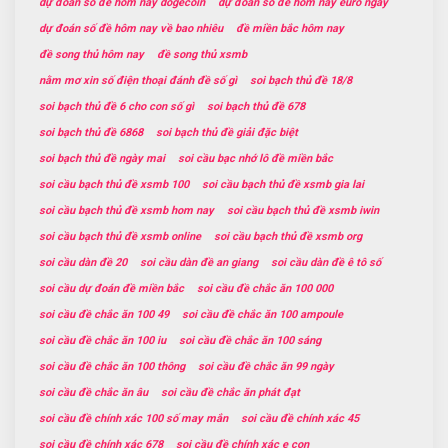
dự đoán số đề hôm nay dogecoin
dự đoán số đề hôm nay euro ngày
dự đoán số đề hôm nay về bao nhiêu
đề miền bắc hôm nay
đề song thủ hôm nay
đề song thủ xsmb
nằm mơ xin số điện thoại đánh đề số gì
soi bạch thủ đề 18/8
soi bạch thủ đề 6 cho con số gì
soi bạch thủ đề 678
soi bạch thủ đề 6868
soi bạch thủ đề giải đặc biệt
soi bạch thủ đề ngày mai
soi cầu bạc nhớ lô đề miền bắc
soi cầu bạch thủ đề xsmb 100
soi cầu bạch thủ đề xsmb gia lai
soi cầu bạch thủ đề xsmb hom nay
soi cầu bạch thủ đề xsmb iwin
soi cầu bạch thủ đề xsmb online
soi cầu bạch thủ đề xsmb org
soi cầu dàn đề 20
soi cầu dàn đề an giang
soi cầu dàn đề ê tô số
soi cầu dự đoán đề miền bắc
soi cầu đề chắc ăn 100 000
soi cầu đề chắc ăn 100 49
soi cầu đề chắc ăn 100 ampoule
soi cầu đề chắc ăn 100 iu
soi cầu đề chắc ăn 100 sáng
soi cầu đề chắc ăn 100 thông
soi cầu đề chắc ăn 99 ngày
soi cầu đề chắc ăn âu
soi cầu đề chắc ăn phát đạt
soi cầu đề chính xác 100 số may mắn
soi cầu đề chính xác 45
soi cầu đề chính xác 678
soi cầu đề chính xác e con