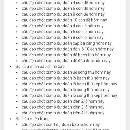
cầu đẹp chốt xsmb dự đoán 4 con đề hôm nay
cầu đẹp chốt xsmb dự đoán 6 con đề hôm nay
cầu đẹp chốt xsmb dự đoán 8 con đề hôm nay
cầu đẹp chốt xsmb dự đoán 10 con đề hôm nay
cầu đẹp chốt xsmb dự đoán 4 con lô hôm nay
cầu đẹp chốt xsmb dự đoán 6 con lô hôm nay
cầu đẹp chốt xsmb dự đoán 8 con lô hôm nay
cầu đẹp chốt xsmb dự đoán cặp ba càng hôm nay
cầu đẹp chốt xsmb dự đoán dàn lô 10 con hôm nay
cầu đẹp chốt xsmb dự đoán đề bạch thủ hôm nay
cầu đẹp chốt xsmb dự đoán đề đầu đuôi hôm nay
Soi cầu miền bắc chính xác
cầu đẹp chốt xsmb dự đoán đề song thủ hôm nay
cầu đẹp chốt xsmb dự đoán lô bạch thủ hôm nay
cầu đẹp chốt xsmb dự đoán lô bạch thủ kép hôm nay
cầu đẹp chốt xsmb dự đoán lô song thủ hôm nay
cầu đẹp chốt xsmb dự đoán lô song thủ kép hôm nay
cầu đẹp chốt xsmb dự đoán xiên 2 lô hôm nay
cầu đẹp chốt xsmb dự đoán xiên 3 lô hôm nay
cầu đẹp chốt xsmb dự đoán xiên 4 lô hôm nay
Soi cầu miền trung
cầu đẹp chốt xsmt dự đoán bao lô hôm nay