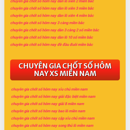
chuyên gia chốt số hôm nay dàn lô xiên 2 miền bắc
chuyên gia chốt số hôm nay dàn lô xiên 3 miền bắc
chuyên gia chốt số hôm nay dàn lô xiên 4 miền bắc
chuyên gia chốt số hôm nay 3 càng miền bắc
chuyên gia chốt số hôm nay dàn 3 càng 2 số miền bắc
chuyên gia chốt số hôm nay dàn lô 10 số miền bắc
chuyên gia chốt số hôm nay đề đầu đuôi miền bắc
CHUYÊN GIA CHỐT SỐ HÔM
NAY XS MIỀN NAM
chuyên gia chốt số hôm nay xỉu chủ miền nam
chuyên gia chốt số hôm nay giải đặc biệt miền nam
chuyên gia chốt số hôm nay giải 8 miền nam
chuyên gia chốt số hôm nay bao lô miền nam
chuyên gia chốt số hôm nay cặp xỉu chủ miền nam
chuyên gia chốt số hôm nay song thủ lô miền nam