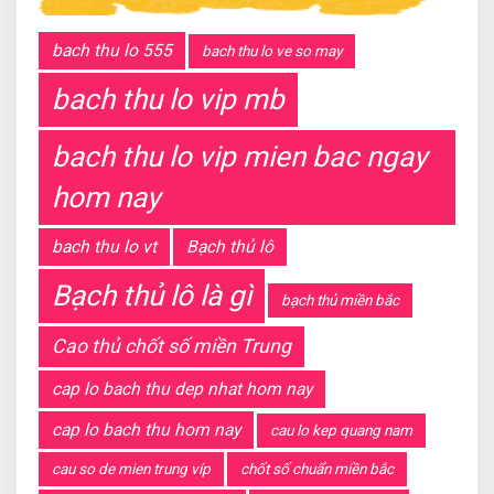
bach thu lo 555
bach thu lo ve so may
bach thu lo vip mb
bach thu lo vip mien bac ngay
hom nay
bach thu lo vt
Bạch thủ lô
Bạch thủ lô là gì
bạch thủ miền bắc
Cao thủ chốt số miền Trung
cap lo bach thu dep nhat hom nay
cap lo bach thu hom nay
cau lo kep quang nam
cau so de mien trung víp
chốt số chuẩn miền bắc