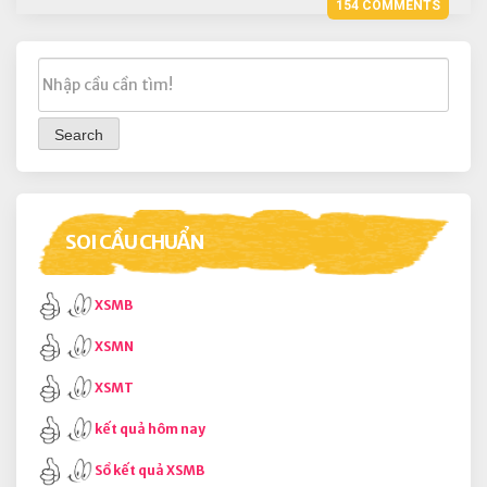
154 COMMENTS
Search
SOI CẦU CHUẨN
XSMB
XSMN
XSMT
kết quả hôm nay
Sổ kết quả XSMB