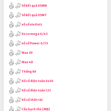
Sổ kết quả XSMN
Sổ kết quả XSMT
xổ số vietlott
Xo so mega 6/45
xổ số Power 6/55
Max 3D
Max 4D
Thống kê
Xổ số điện toán 6x36
Xổ số điện toán 123
Xổ số thần tài
Cầu bạch thủ (MB)