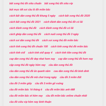
bắt song thủ đề siêu chuẩn
bắt song thủ đề siêu víp
bút mực 68 soi cầu lô đề miền bắc
cách bắt dàn song thủ đề khung 5 ngày
cách bắt song thủ đề 2020
cách bắt song thủ đề 2021
cách đánh dàn song thủ đề có lãi
cách đánh song thủ đề
cách đánh song thủ đề có lãi
cách ghép dàn song thủ đề
cách nuôi song thủ đề 3 ngày
cách soi dàn song thủ đề
cách soi song thủ đề miền bắc
cách tính song thủ đề chuẩn 100
cách tính song thủ đề miền bắc
cách tính stđ
cách tính stđ quay 4
cách tính tiền song thủ đề
cap dàn song thủ đề dep nhat hom nay
cap dàn song thủ đề hom nay
cặp song thủ đề ngày hôm nay
cầu dàn song thủ đề
cầu dàn song thủ đề ăn quanh năm
cau dàn song thủ đề binh dinh
cầu dàn song thủ đề mb chơi trong ngày
cầu đề 3 miền đất
cầu đề 3 miền giây
cầu đề 3 miền gỗ vuông
cầu đề miền bắc 16 tháng 6
cầu đề miền bắc anh 688
cầu đề miền bắc ơi hôm nay
cầu đề miền bắc online chuẩn nhất
cầu đề siêu vip hôm nay bình thuận