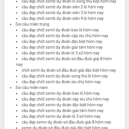
cầu đẹp chốt xsmb dự đoán lô song thủ kép hôm nay
cầu đẹp chốt xsmb dự đoán xiên 2 lô hôm nay
cầu đẹp chốt xsmb dự đoán xiên 3 lô hôm nay
cầu đẹp chốt xsmb dự đoán xiên 4 lô hôm nay
Soi cầu miền trung
cầu đẹp chốt xsmt dự đoán bao lô hôm nay
cầu đẹp chốt xsmt dự đoán cặp xíu chủ hôm nay
cầu đẹp chốt xsmt dự đoán đặc biệt hôm nay
cầu đẹp chốt xsmt dự đoán giải tám hôm nay
cầu đẹp chốt xsmt dự đoán lô 3 số hôm nay
cầu đẹp chốt xsmt dự đoán sớ đầu đuôi giải 8 hôm
nay
chốt xsmt dự đoán sớ đầu đuôi giải đặc biệt hôm nay
cầu đẹp chốt xsmt dự đoán song thủ lô hôm nay
cầu đẹp chốt xsmt dự đoán xíu chủ hôm nay
Soi cầu miền nam
cầu đẹp chốt xsmn dự đoán bao lô hôm nay
cầu đẹp chốt xsmn dự đoán cặp xíu chủ hôm nay
cầu đẹp chốt xsmn dự đoán đặc biệt hôm nay
cầu đẹp chốt xsmn dự đoán giải tám hôm nay
cầu đẹp chốt xsmn dự đoán lô 3 số hôm nay
cầu đẹp xsmn dự đoán sớ đầu đuôi giải 8 hôm nay
xsmn dự đoán sớ đầu đuôi giải đặc biệt hôm nay