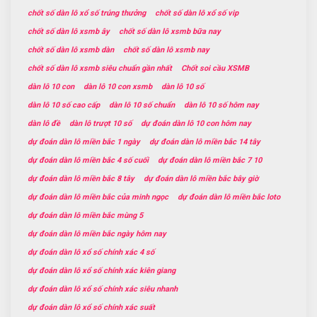
chốt số dàn lô xổ số trúng thưởng
chốt số dàn lô xổ số vip
chốt số dàn lô xsmb ây
chốt số dàn lô xsmb bữa nay
chốt số dàn lô xsmb dàn
chốt số dàn lô xsmb nay
chốt số dàn lô xsmb siêu chuẩn gần nhất
Chốt soi cầu XSMB
dàn lô 10 con
dàn lô 10 con xsmb
dàn lô 10 số
dàn lô 10 số cao cấp
dàn lô 10 số chuẩn
dàn lô 10 số hôm nay
dàn lô đề
dàn lô trượt 10 số
dự đoán dàn lô 10 con hôm nay
dự đoán dàn lô miền bắc 1 ngày
dự đoán dàn lô miền bắc 14 tây
dự đoán dàn lô miền bắc 4 số cuối
dự đoán dàn lô miền bắc 7 10
dự đoán dàn lô miền bắc 8 tây
dự đoán dàn lô miền bắc bây giờ
dự đoán dàn lô miền bắc của minh ngọc
dự đoán dàn lô miền bắc loto
dự đoán dàn lô miền bắc mùng 5
dự đoán dàn lô miền bắc ngày hôm nay
dự đoán dàn lô xổ số chính xác 4 số
dự đoán dàn lô xổ số chính xác kiên giang
dự đoán dàn lô xổ số chính xác siêu nhanh
dự đoán dàn lô xổ số chính xác suất