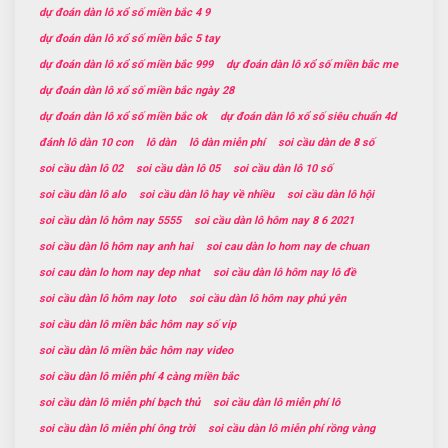
dự đoán dàn lô xổ số miền bắc 4 9
dự đoán dàn lô xổ số miền bắc 5 tay
dự đoán dàn lô xổ số miền bắc 999
dự đoán dàn lô xổ số miền bắc me
dự đoán dàn lô xổ số miền bắc ngày 28
dự đoán dàn lô xổ số miền bắc ok
dự đoán dàn lô xổ số siêu chuẩn 4d
đánh lô dàn 10 con
lô dàn
lô dàn miễn phí
soi cầu dàn de 8 số
soi cầu dàn lô 02
soi cầu dàn lô 05
soi cầu dàn lô 10 số
soi cầu dàn lô alo
soi cầu dàn lô hay về nhiều
soi cầu dàn lô hội
soi cầu dàn lô hôm nay 5555
soi cầu dàn lô hôm nay 8 6 2021
soi cầu dàn lô hôm nay anh hai
soi cau dàn lo hom nay de chuan
soi cau dàn lo hom nay dep nhat
soi cầu dàn lô hôm nay lô đề
soi cầu dàn lô hôm nay loto
soi cầu dàn lô hôm nay phú yên
soi cầu dàn lô miền bắc hôm nay số vip
soi cầu dàn lô miền bắc hôm nay video
soi cầu dàn lô miễn phí 4 càng miền bắc
soi cầu dàn lô miễn phí bạch thủ
soi cầu dàn lô miễn phí lô
soi cầu dàn lô miễn phí ông trời
soi cầu dàn lô miễn phí rồng vàng