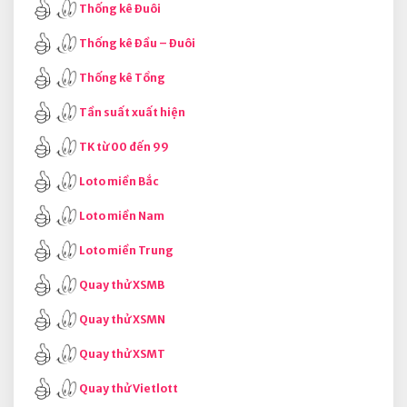
Thống kê Đuôi
Thống kê Đầu – Đuôi
Thống kê Tổng
Tần suất xuất hiện
TK từ 00 đến 99
Loto miền Bắc
Loto miền Nam
Loto miền Trung
Quay thử XSMB
Quay thử XSMN
Quay thử XSMT
Quay thử Vietlott