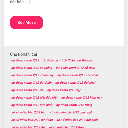
Bắc hôm […]
See More
Chưa phân loại
dự đoán xsmb 2/12
dự đoán xsmb 2/12 ăn như thế nào
dự đoán xsmb 2/12 cả tháng
dự đoán xsmb 2/12 cả tuần
dự đoán xsmb 2/12 chiều nay
dự đoán xsmb 2/12 chủ nhật
dự đoán xsmb 2/12 dự đoán
dự đoán xsmb 2/12 đại phát
dự đoán xsmb 2/12 đề
dự đoán xsmb 2/12 đẹp
dự đoán xsmb 2/12 giải đặc biệt
dự đoán xsmb 2/12 hôm nay
dự đoán xsmb 2/12 mới nhất
dự đoán xsmb 2/12 trung
xổ số miền bắc 2/12 bắc
xổ số miền bắc 2/12 chủ nhật
xổ số miền bắc 2/12 dự đoán
xổ số miền bắc 2/12 đại phát
xổ số miền bắc 2/12 đề
xổ số miền bắc 2/12 đẹp