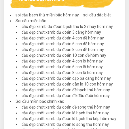
soi cầu bạch thủ miền bắc hôm nay – soi cầu đặc biệt
Soi cầu miền bắc
cầu đẹp xsmb dự đoán bạch thủ lô 2 nháy hôm nay
cầu đẹp chốt xsmb dự đoán 3 càng hôm nay
cầu đẹp chốt xsmb dự đoán 4 con đề hôm nay
cầu đẹp chốt xsmb dự đoán 6 con đề hôm nay
cầu đẹp chốt xsmb dự đoán 8 con đề hôm nay
cầu đẹp chốt xsmb dự đoán 10 con đề hôm nay
cầu đẹp chốt xsmb dự đoán 4 con lô hôm nay
cầu đẹp chốt xsmb dự đoán 6 con lô hôm nay
cầu đẹp chốt xsmb dự đoán 8 con lô hôm nay
cầu đẹp chốt xsmb dự đoán cặp ba càng hôm nay
cầu đẹp chốt xsmb dự đoán dàn lô 10 con hôm nay
cầu đẹp chốt xsmb dự đoán đề bạch thủ hôm nay
cầu đẹp chốt xsmb dự đoán đề đầu đuôi hôm nay
Soi cầu miền bắc chính xác
cầu đẹp chốt xsmb dự đoán đề song thủ hôm nay
cầu đẹp chốt xsmb dự đoán lô bạch thủ hôm nay
cầu đẹp chốt xsmb dự đoán lô bạch thủ kép hôm nay
cầu đẹp chốt xsmb dự đoán lô song thủ hôm nay