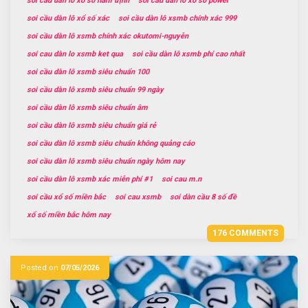
soi cầu dàn lô xổ số nam định
soi cầu dàn lô xổ số power
soi cầu dàn lô xổ số xác
soi cầu dàn lô xsmb chính xác 999
soi cầu dàn lô xsmb chính xác okutomi-nguyễn
soi cau dàn lo xsmb ket qua
soi cầu dàn lô xsmb phí cao nhất
soi cầu dàn lô xsmb siêu chuẩn 100
soi cầu dàn lô xsmb siêu chuẩn 99 ngày
soi cầu dàn lô xsmb siêu chuẩn âm
soi cầu dàn lô xsmb siêu chuẩn giá rẻ
soi cầu dàn lô xsmb siêu chuẩn không quảng cáo
soi cầu dàn lô xsmb siêu chuẩn ngày hôm nay
soi cầu dàn lô xsmb xác miễn phí #1
soi cau m.n
soi cầu xổ số miền bắc
soi cau xsmb
soi dàn cầu 8 số đề
xổ số miền bắc hôm nay
176 COMMENTS
Posted on
07/05/2026