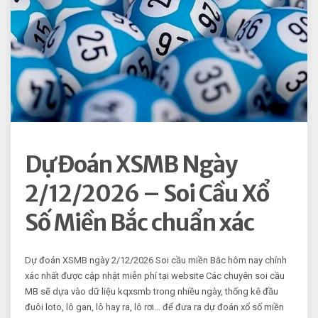
Dự Đoán XSMB Ngày
2/12/2026 – Soi Cầu Xổ
Số Miền Bắc chuẩn xác
Dự đoán XSMB ngày 2/12/2026 Soi cầu miền Bắc hôm nay chính
xác nhất được cập nhật miễn phí tại website Các chuyên soi cầu
MB sẽ dựa vào dữ liệu kqxsmb trong nhiều ngày, thống kê đầu
đuôi loto, lô gan, lô hay ra, lô rơi… để đưa ra dự đoán xổ số miền