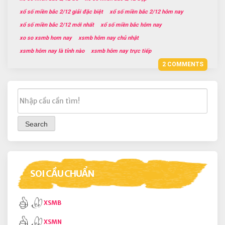
xổ số miền bắc 2/12 giải đặc biệt
xổ số miền bắc 2/12 hôm nay
xổ số miền bắc 2/12 mới nhất
xổ số miền bắc hôm nay
xo so xsmb hom nay
xsmb hôm nay chủ nhật
xsmb hôm nay là tỉnh nào
xsmb hôm nay trực tiếp
2 COMMENTS
Search
SOI CẦU CHUẨN
XSMB
XSMN