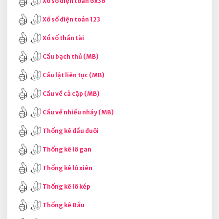
Xổ số điện toán 6x36
Xổ số điện toán 123
Xổ số thần tài
Cầu bạch thủ (MB)
Cầu lật liên tục (MB)
Cầu về cả cặp (MB)
Cầu về nhiều nháy (MB)
Thống kê đầu đuôi
Thống kê lô gan
Thống kê lô xiên
Thống kê lô kép
Thống kê Đầu