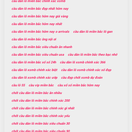
cầu dàn lô miền bắc chính xác xsmb
cầu dàn lô miền bắc đẹp nhất hôm nay
cầu dàn lô miền bắc hôm nay giá vàng
cầu dàn lô miền bắc hôm nay nhất
cầu dàn lô miền bắc hôm nay o arrivals
cầu dàn lô miền bắc lô gan
cầu dàn lô miền bắc ông nội ơi
cầu dàn lô miền bắc siêu chuẩn ăn nhanh
cầu dàn lô miền bắc siêu chuẩn usa
cầu dàn lô miền bắc theo bạc nhớ
cầu dàn lô miền bắc xổ số 24h
cầu dàn lô xsmb chính xác 366
cầu dàn lô xsmb chính xác biệt
cầu dàn lô xsmb chính xác số đẹp
cầu dàn lô xsmb chính xác ướp
cầu đẹp chốt xsmb dự đoán
cầu lô 55
cầu vip miền bắc
cầu xổ số miền bắc hôm nay
chốt cầu dàn lô miền bắc ăn nhiều
chốt cầu dàn lô miền bắc chính xác 200
chốt cầu dàn lô miền bắc chính xác gì nhất
chốt cầu dàn lô miền bắc chính xác yếu
chốt cầu dàn lô miền bắc siêu chuẩn 30
chốt cầu dàn lô miền bắc siêu chuẩn 90