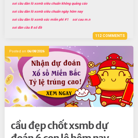
soi cầu dàn lô xsmb siêu chuẩn không quảng cáo
soi cầu dàn lô xsmb siêu chuẩn ngày hôm nay
soi cầu dàn lô xsmb xác miễn phí #1
soi cau m.n
soi dàn cầu 8 số đề
112 COMMENTS
Posted on
06/08/2026
cầu đẹp chốt xsmb dự