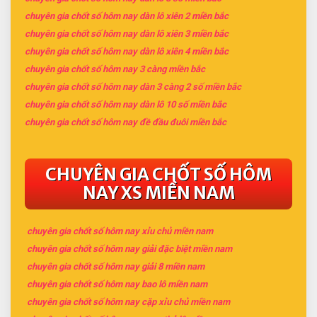
chuyên gia chốt số hôm nay dàn lô xiên 2 miền bắc
chuyên gia chốt số hôm nay dàn lô xiên 3 miền bắc
chuyên gia chốt số hôm nay dàn lô xiên 4 miền bắc
chuyên gia chốt số hôm nay 3 càng miền bắc
chuyên gia chốt số hôm nay dàn 3 càng 2 số miền bắc
chuyên gia chốt số hôm nay dàn lô 10 số miền bắc
chuyên gia chốt số hôm nay đề đầu đuôi miền bắc
CHUYÊN GIA CHỐT SỐ HÔM
NAY XS MIỀN NAM
chuyên gia chốt số hôm nay xỉu chủ miền nam
chuyên gia chốt số hôm nay giải đặc biệt miền nam
chuyên gia chốt số hôm nay giải 8 miền nam
chuyên gia chốt số hôm nay bao lô miền nam
chuyên gia chốt số hôm nay cặp xỉu chủ miền nam