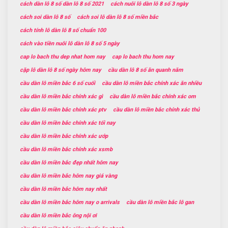
cách dàn lô 8 số dàn lô 8 số 2021
cách nuôi lô dàn lô 8 số 3 ngày
cách soi dàn lô 8 số
cách soi lô dàn lô 8 số miền bắc
cách tính lô dàn lô 8 số chuẩn 100
cách vào tiền nuôi lô dàn lô 8 số 5 ngày
cap lo bach thu dep nhat hom nay
cap lo bach thu hom nay
cặp lô dàn lô 8 số ngày hôm nay
cầu dàn lô 8 số ăn quanh năm
cầu dàn lô miền bắc 6 số cuối
cầu dàn lô miền bắc chính xác ăn nhiều
cầu dàn lô miền bắc chính xác gì
cầu dàn lô miền bắc chính xác om
cầu dàn lô miền bắc chính xác ptv
cầu dàn lô miền bắc chính xác thủ
cầu dàn lô miền bắc chính xác tối nay
cầu dàn lô miền bắc chính xác ướp
cầu dàn lô miền bắc chính xác xsmb
cầu dàn lô miền bắc đẹp nhất hôm nay
cầu dàn lô miền bắc hôm nay giá vàng
cầu dàn lô miền bắc hôm nay nhất
cầu dàn lô miền bắc hôm nay o arrivals
cầu dàn lô miền bắc lô gan
cầu dàn lô miền bắc ông nội ơi