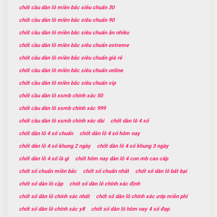
chốt cầu dàn lô miền bắc siêu chuẩn 30
chốt cầu dàn lô miền bắc siêu chuẩn 90
chốt cầu dàn lô miền bắc siêu chuẩn ăn nhiều
chốt cầu dàn lô miền bắc siêu chuẩn extreme
chốt cầu dàn lô miền bắc siêu chuẩn giá rẻ
chốt cầu dàn lô miền bắc siêu chuẩn online
chốt cầu dàn lô miền bắc siêu chuẩn vip
chốt cầu dàn lô xsmb chính xác 50
chốt cầu dàn lô xsmb chính xác 999
chốt cầu dàn lô xsmb chính xác dài
chốt dàn lô 4 số
chốt dàn lô 4 số chuẩn
chốt dàn lô 4 số hôm nay
chốt dàn lô 4 số khung 2 ngày
chốt dàn lô 4 số khung 3 ngày
chốt dàn lô 4 số là gì
chốt hôm nay dàn lô 4 con mb cao cấp
chốt số chuẩn miền bắc
chốt số chuẩn nhất
chốt số dàn lô bất bại
chốt số dàn lô cặp
chốt số dàn lô chính xác định
chốt số dàn lô chính xác nhất
chốt số dàn lô chính xác ướp miễn phí
chốt số dàn lô chính xác y8
chốt số dàn lô hôm nay 4 số đẹp