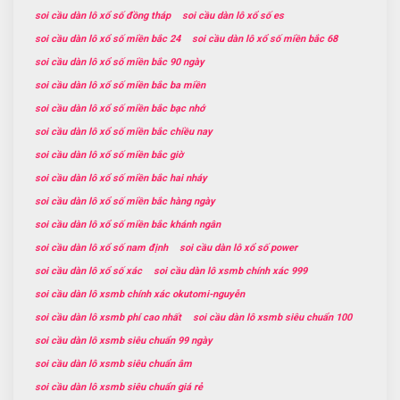
soi cầu dàn lô xổ số đồng tháp
soi cầu dàn lô xổ số es
soi cầu dàn lô xổ số miền bắc 24
soi cầu dàn lô xổ số miền bắc 68
soi cầu dàn lô xổ số miền bắc 90 ngày
soi cầu dàn lô xổ số miền bắc ba miền
soi cầu dàn lô xổ số miền bắc bạc nhớ
soi cầu dàn lô xổ số miền bắc chiều nay
soi cầu dàn lô xổ số miền bắc giờ
soi cầu dàn lô xổ số miền bắc hai nháy
soi cầu dàn lô xổ số miền bắc hàng ngày
soi cầu dàn lô xổ số miền bắc khánh ngân
soi cầu dàn lô xổ số nam định
soi cầu dàn lô xổ số power
soi cầu dàn lô xổ số xác
soi cầu dàn lô xsmb chính xác 999
soi cầu dàn lô xsmb chính xác okutomi-nguyễn
soi cầu dàn lô xsmb phí cao nhất
soi cầu dàn lô xsmb siêu chuẩn 100
soi cầu dàn lô xsmb siêu chuẩn 99 ngày
soi cầu dàn lô xsmb siêu chuẩn âm
soi cầu dàn lô xsmb siêu chuẩn giá rẻ