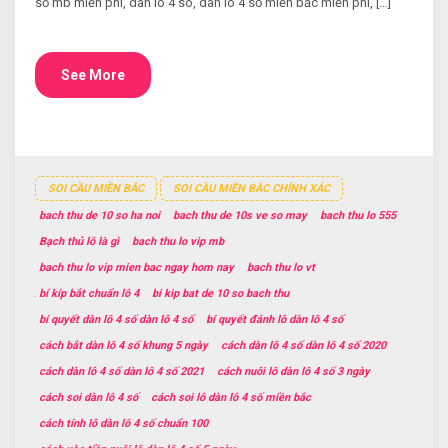
số mb miễn phí, dan lo 4 so, dàn lô 4 số miền bắc miễn phí, […]
See More
SOI CẦU MIỀN BẮC
SOI CẦU MIỀN BẮC CHÍNH XÁC
bach thu de 10 so ha noi
bach thu de 10s ve so may
bach thu lo 555
Bạch thủ lô là gì
bach thu lo vip mb
bach thu lo vip mien bac ngay hom nay
bach thu lo vt
bí kíp bắt chuẩn lô 4
bi kip bat de 10 so bach thu
bí quyết dàn lô 4 số dàn lô 4 số
bí quyết đánh lô dàn lô 4 số
cách bắt dàn lô 4 số khung 5 ngày
cách dàn lô 4 số dàn lô 4 số 2020
cách dàn lô 4 số dàn lô 4 số 2021
cách nuôi lô dàn lô 4 số 3 ngày
cách soi dàn lô 4 số
cách soi lô dàn lô 4 số miền bắc
cách tính lô dàn lô 4 số chuẩn 100