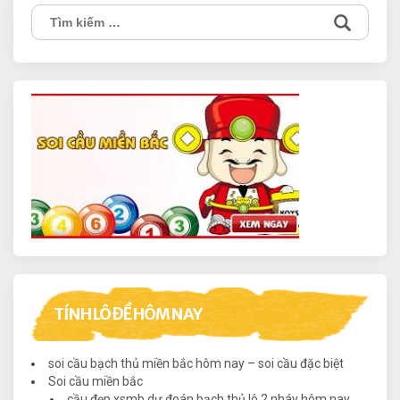
Tìm
kiếm
cho:
TÍNH LÔ ĐỀ HÔM NAY
soi cầu bạch thủ miền bắc hôm nay – soi cầu đặc biệt
Soi cầu miền bắc
cầu đẹp xsmb dự đoán bạch thủ lô 2 nháy hôm nay