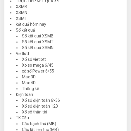
TRỰC TIẾP KẾT QUẢ XS
XSMB
XSMN
XSMT
kết quả hôm nay
Sổ kết quả
Sổ kết quả XSMB
Sổ kết quả XSMT
Sổ kết quả XSMN
Vietlott
Xổ số vietlott
Xo so mega 6/45
xổ số Power 6/55
Max 3D
Max 4D
Thống kê
Điện toán
Xổ số điện toán 6×36
Xổ số điện toán 123
Xổ số thần tài
TK Cầu
Cầu bạch thủ (MB)
Cầu lật liên tục (MB)