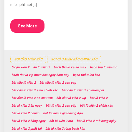
mien phi, soi […]
See More
SOI CẦU MIỀN BẮC
SOI CẦU MIỀN BẮC CHÍNH XÁC
5 cặp xiên 2
ăn lô xiên 2
bach thu lo ve so may
bach thu lo vip mb
bach thu lo vip mien bac ngay hom nay
bạch thủ miền bắc
bắt cầu lô xiên 2
bắt cầu lô xiên 2 cao cap
bắt cầu lô xiên 2 sieu chính xác
bắt cầu lô xiên 2 so mien phí
bắt cầu lô xiên 2 so sieu vip
bắt cầu lô xiên 2 vip
bắt lô xiên 2
bắt lô xiên 2 ăn ngay
bắt lô xiên 2 cao cấp
bắt lô xiên 2 chính xác
bắt lô xiên 2 chuẩn
bắt lô xiên 2 giờ hoàng đạo
bắt lô xiên 2 hàng ngày
bắt lô xiên 2 mb
bắt lô xiên 2 mb hàng ngày
bắt lô xiên 2 phát tài
bắt lô xiên 2 rồng bạch kim