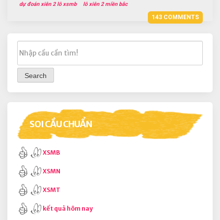
dự đoán xiên 2 lô xsmb
lô xiên 2 miền bắc
143 COMMENTS
Search
SOI CẦU CHUẨN
XSMB
XSMN
XSMT
kết quả hôm nay