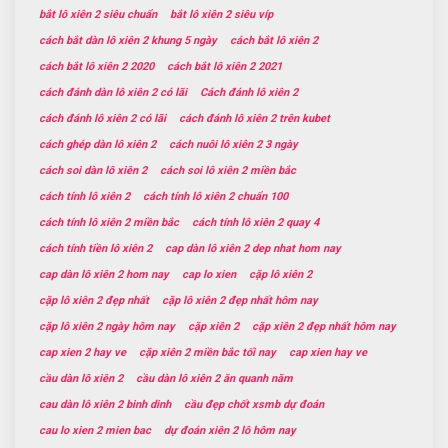
bắt lô xiên 2 siêu chuẩn
bắt lô xiên 2 siêu víp
cách bắt dàn lô xiên 2 khung 5 ngày
cách bắt lô xiên 2
cách bắt lô xiên 2 2020
cách bắt lô xiên 2 2021
cách đánh dàn lô xiên 2 có lãi
Cách đánh lô xiên 2
cách đánh lô xiên 2 có lãi
cách đánh lô xiên 2 trên kubet
cách ghép dàn lô xiên 2
cách nuôi lô xiên 2 3 ngày
cách soi dàn lô xiên 2
cách soi lô xiên 2 miền bắc
cách tính lô xiên 2
cách tính lô xiên 2 chuẩn 100
cách tính lô xiên 2 miền bắc
cách tính lô xiên 2 quay 4
cách tính tiền lô xiên 2
cap dàn lô xiên 2 dep nhat hom nay
cap dàn lô xiên 2 hom nay
cap lo xien
cặp lô xiên 2
cặp lô xiên 2 đẹp nhất
cặp lô xiên 2 đẹp nhất hôm nay
cặp lô xiên 2 ngày hôm nay
cặp xiên 2
cặp xiên 2 đẹp nhất hôm nay
cap xien 2 hay ve
cặp xiên 2 miền bắc tối nay
cap xien hay ve
cầu dàn lô xiên 2
cầu dàn lô xiên 2 ăn quanh năm
cau dàn lô xiên 2 binh dinh
cầu đẹp chốt xsmb dự đoán
cau lo xien 2 mien bac
dự đoán xiên 2 lô hôm nay