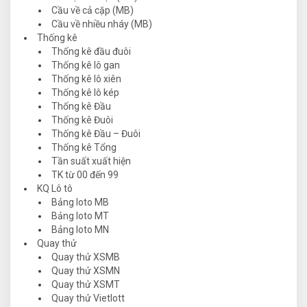
Cầu về cả cặp (MB)
Cầu về nhiều nháy (MB)
Thống kê
Thống kê đầu đuôi
Thống kê lô gan
Thống kê lô xiên
Thống kê lô kép
Thống kê Đầu
Thống kê Đuôi
Thống kê Đầu – Đuôi
Thống kê Tổng
Tần suất xuất hiện
TK từ 00 đến 99
KQ Lô tô
Bảng loto MB
Bảng loto MT
Bảng loto MN
Quay thử
Quay thử XSMB
Quay thử XSMN
Quay thử XSMT
Quay thử Vietlott