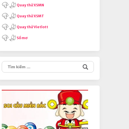
Quay thử XSMN
Quay thử XSMT
Quay thử Vietlott
Sổ mơ
Tìm
kiếm
cho: