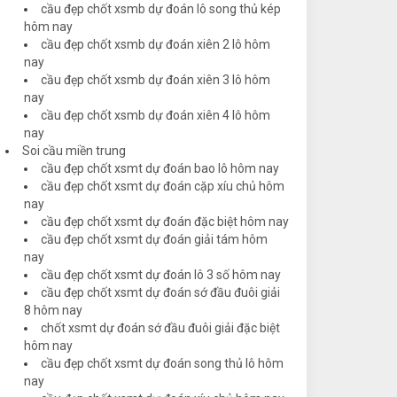
cầu đẹp chốt xsmb dự đoán lô song thủ kép
hôm nay
cầu đẹp chốt xsmb dự đoán xiên 2 lô hôm
nay
cầu đẹp chốt xsmb dự đoán xiên 3 lô hôm
nay
cầu đẹp chốt xsmb dự đoán xiên 4 lô hôm
nay
Soi cầu miền trung
cầu đẹp chốt xsmt dự đoán bao lô hôm nay
cầu đẹp chốt xsmt dự đoán cặp xíu chủ hôm
nay
cầu đẹp chốt xsmt dự đoán đặc biệt hôm nay
cầu đẹp chốt xsmt dự đoán giải tám hôm
nay
cầu đẹp chốt xsmt dự đoán lô 3 số hôm nay
cầu đẹp chốt xsmt dự đoán sớ đầu đuôi giải
8 hôm nay
chốt xsmt dự đoán sớ đầu đuôi giải đặc biệt
hôm nay
cầu đẹp chốt xsmt dự đoán song thủ lô hôm
nay