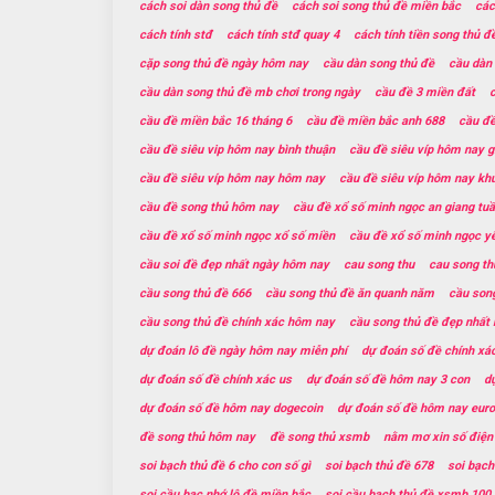
cách soi dàn song thủ đề
cách soi song thủ đề miền bắc
các
cách tính stđ
cách tính stđ quay 4
cách tính tiền song thủ đ
cặp song thủ đề ngày hôm nay
cầu dàn song thủ đề
cầu dàn
cầu dàn song thủ đề mb chơi trong ngày
cầu đề 3 miền đất
cầu đề miền bắc 16 tháng 6
cầu đề miền bắc anh 688
cầu đề
cầu đề siêu vip hôm nay bình thuận
cầu đề siêu víp hôm nay gi
cầu đề siêu víp hôm nay hôm nay
cầu đề siêu víp hôm nay kh
cầu đề song thủ hôm nay
cầu đề xổ số minh ngọc an giang tuầ
cầu đề xổ số minh ngọc xổ số miền
cầu đề xổ số minh ngọc y
cầu soi đề đẹp nhất ngày hôm nay
cau song thu
cau song th
cầu song thủ đề 666
cầu song thủ đề ăn quanh năm
cầu son
cầu song thủ đề chính xác hôm nay
cầu song thủ đề đẹp nhất
dự đoán lô đề ngày hôm nay miễn phí
dự đoán số đề chính xá
dự đoán số đề chính xác us
dự đoán số đề hôm nay 3 con
d
dự đoán số đề hôm nay dogecoin
dự đoán số đề hôm nay euro
đề song thủ hôm nay
đề song thủ xsmb
nằm mơ xin số điện 
soi bạch thủ đề 6 cho con số gì
soi bạch thủ đề 678
soi bạch
soi cầu bạc nhớ lô đề miền bắc
soi cầu bạch thủ đề xsmb 100