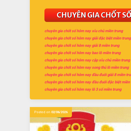
CHUYÊN GIA CHỐT S
chuyên gia chốt số hôm nay xỉu chủ miền trung
chuyên gia chốt số hôm nay giải đặc biệt miền trung
chuyên gia chốt số hôm nay giải 8 miền trung
chuyên gia chốt số hôm nay bao lô miền trung
chuyên gia chốt số hôm nay cặp xỉu chủ miền trung
chuyên gia chốt số hôm nay song thủ lô miền trung
chuyên gia chốt số hôm nay đầu đuôi giải 8 miền tr
chuyên gia chốt số hôm nay đầu đuôi đặc biệt miền 
chuyên gia chốt số hôm nay lô 3 số miền trung
Posted on
02/06/2026