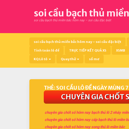
Skip
to
soi cầu bạch thủ miền
content
soi cầu bạch thủ miền bắc hôm nay – soi cầu đặc biệt
soi cầu bạch thủ miền bắc hôm nay – soi cầu đặc biệt
Tính toán lô đề
TRỰC TIẾP KẾT QUẢ XS
XSMB
KQ Lô tô
Quay thử
sổ mơ
THẺ:
SOI CẦU LÔ ĐỀ NGÀY MÙNG 7
CHUYÊN GIA CHỐT 
chuyên gia chốt số hôm nay bạch thủ lô 2 nháy miề
chuyên gia chốt số hôm nay cấp bạch thủ lô miền b
chuyên gia chốt số hôm nay song thủ lô miền bắc