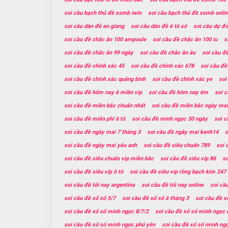
soi cầu bạch thủ đề xsmb iwin
soi cầu bạch thủ đề xsmb onlin
soi cầu dàn đề an giang
soi cầu dàn đề ê tô số
soi cầu dự đ
soi cầu đề chắc ăn 100 ampoule
soi cầu đề chắc ăn 100 iu
s
soi cầu đề chắc ăn 99 ngày
soi cầu đề chắc ăn âu
soi cầu đ
soi cầu đề chính xác 45
soi cầu đề chính xác 678
soi cầu đề
soi cầu đề chính xác quảng bình
soi cầu đề chính xác ye
soi
soi cầu đề hôm nay ê miền vip
soi cầu đề hôm nay êm
soi 
soi cầu đề miền bắc chuẩn nhất
soi cầu đề miền bắc ngày mai
soi cầu đề miễn phí ê tô
soi cầu đề minh ngọc 30 ngày
soi 
soi cầu đề ngày mai 7 tháng 3
soi cầu đề ngày mai kenh14
s
soi cầu đề ngày mai yêu anh
soi cầu đề siêu chuẩn 789
soi 
soi cầu đề siêu chuẩn vip miền bắc
soi cầu đề siêu víp 86
so
soi cầu đề siêu víp ô tô
soi cầu đề siêu vip rồng bạch kim 247
soi cầu đề tối nay argentina
soi cầu đề tối nay online
soi cầu
soi cầu đề xổ số 5/7
soi cầu đề xổ số â tháng 3
soi cầu đề x
soi cầu đề xổ số minh ngọc 8/7/2
soi cầu đề xổ số minh ngọc 
soi cầu đề xổ số minh ngọc phú yên
soi cầu đề xổ số minh ng