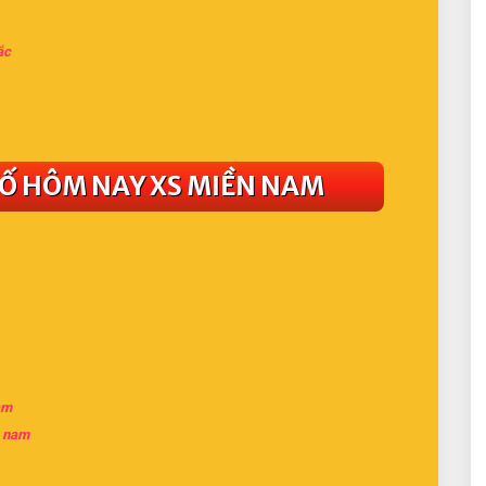
ắc
SỐ HÔM NAY XS MIỀN NAM
am
n nam