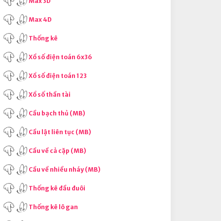
Max 3D
Max 4D
Thống kê
Xổ số điện toán 6x36
Xổ số điện toán 123
Xổ số thần tài
Cầu bạch thủ (MB)
Cầu lật liên tục (MB)
Cầu về cả cặp (MB)
Cầu về nhiều nháy (MB)
Thống kê đầu đuôi
Thống kê lô gan