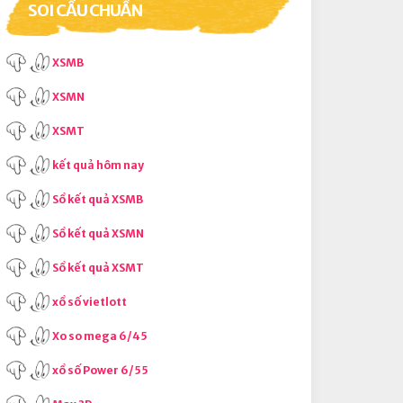
SOI CẦU CHUẨN
XSMB
XSMN
XSMT
kết quả hôm nay
Sổ kết quả XSMB
Sổ kết quả XSMN
Sổ kết quả XSMT
xổ số vietlott
Xo so mega 6/45
xổ số Power 6/55