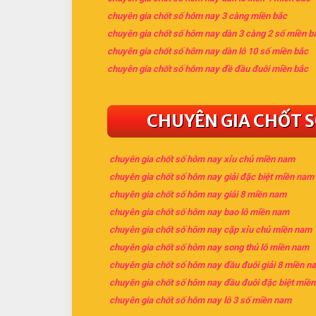
chuyên gia chốt số hôm nay 3 càng miền bắc
chuyên gia chốt số hôm nay dàn 3 càng 2 số miền b
chuyên gia chốt số hôm nay dàn lô 10 số miền bắc
chuyên gia chốt số hôm nay đề đầu đuôi miền bắc
CHUYÊN GIA CHỐT 
chuyên gia chốt số hôm nay xỉu chủ miền nam
chuyên gia chốt số hôm nay giải đặc biệt miền nam
chuyên gia chốt số hôm nay giải 8 miền nam
chuyên gia chốt số hôm nay bao lô miền nam
chuyên gia chốt số hôm nay cặp xỉu chủ miền nam
chuyên gia chốt số hôm nay song thủ lô miền nam
chuyên gia chốt số hôm nay đầu đuôi giải 8 miền n
chuyên gia chốt số hôm nay đầu đuôi đặc biệt miề
chuyên gia chốt số hôm nay lô 3 số miền nam