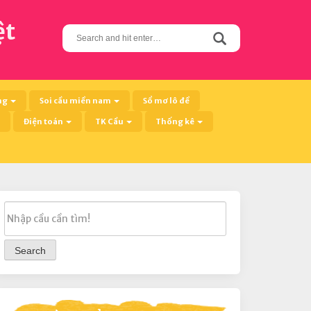
ệt
Search
for:
ung
Soi cầu miền nam
Sổ mơ lô đề
Điện toán
TK Cầu
Thống kê
Search