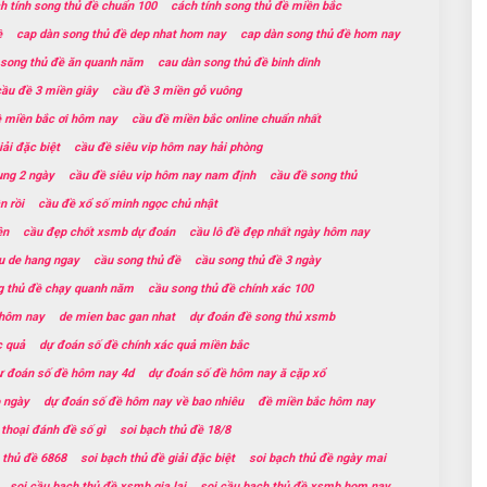
h tính song thủ đề chuẩn 100
cách tính song thủ đề miền bắc
ề
cap dàn song thủ đề dep nhat hom nay
cap dàn song thủ đề hom nay
 song thủ đề ăn quanh năm
cau dàn song thủ đề binh dinh
cầu đề 3 miền giây
cầu đề 3 miền gỗ vuông
 miền bắc ơi hôm nay
cầu đề miền bắc online chuẩn nhất
ải đặc biệt
cầu đề siêu vip hôm nay hải phòng
ung 2 ngày
cầu đề siêu vip hôm nay nam định
cầu đề song thủ
n rồi
cầu đề xổ số minh ngọc chủ nhật
ên
cầu đẹp chốt xsmb dự đoán
cầu lô đề đẹp nhất ngày hôm nay
u de hang ngay
cầu song thủ đề
cầu song thủ đề 3 ngày
g thủ đề chạy quanh năm
cầu song thủ đề chính xác 100
 hôm nay
de mien bac gan nhat
dự đoán đề song thủ xsmb
c quả
dự đoán số đề chính xác quả miền bắc
ự đoán số đề hôm nay 4d
dự đoán số đề hôm nay ă cặp xổ
 ngày
dự đoán số đề hôm nay về bao nhiêu
đề miền bắc hôm nay
thoại đánh đề số gì
soi bạch thủ đề 18/8
 thủ đề 6868
soi bạch thủ đề giải đặc biệt
soi bạch thủ đề ngày mai
soi cầu bạch thủ đề xsmb gia lai
soi cầu bạch thủ đề xsmb hom nay