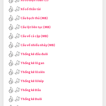
Xổ số điện toán 123
Xổ số thần tài
Cầu bạch thủ (MB)
Cầu lật liên tục (MB)
Cầu về cả cặp (MB)
Cầu về nhiều nháy (MB)
Thống kê đầu đuôi
Thống kê lô gan
Thống kê lô xiên
Thống kê lô kép
Thống kê Đầu
Thống kê Đuôi