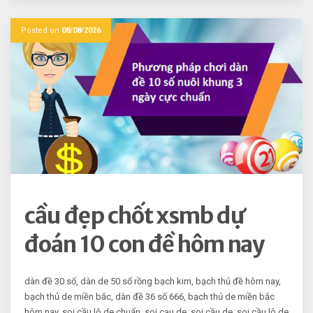
Posted on
08/08/2026
cầu đẹp chốt xsmb dự
đoán 10 con đề hôm nay
dàn đề 30 số, dàn de 50 số rồng bạch kim, bạch thủ đề hôm nay,
bạch thủ de miền bắc, dàn đề 36 số 666, bạch thủ de miền bắc
hôm nay, soi cầu lô de chuẩn, soi cau de, soi cầu de, soi cầu lô de