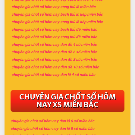
chuyên gia chốt số hôm nay song thủ lô miền bắc
chuyên gia chốt số hôm nay bạch thủ lô kép miền bắc
chuyên gia chốt số hôm nay song thủ lô kép miền bắc
chuyên gia chốt số hôm nay bạch thủ đề miền bắc
chuyên gia chốt số hôm nay song thủ đề miền bắc
chuyên gia chốt số hôm nay dàn đề 4 số miền bắc
chuyên gia chốt số hôm nay dàn đề 6 số miền bắc
chuyên gia chốt số hôm nay dàn đề 8 số miền bắc
chuyên gia chốt số hôm nay dàn đề 10 số miền bắc
chuyên gia chốt số hôm nay dàn lô 4 số miền bắc
CHUYÊN GIA CHỐT SỐ HÔM
NAY XS MIỀN BẮC
chuyên gia chốt số hôm nay dàn lô 6 số miền bắc
chuyên gia chốt số hôm nay dàn lô 8 số miền bắc