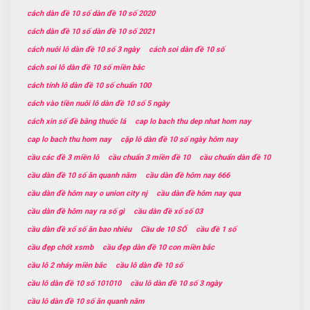
cách dàn đề 10 số dàn đề 10 số 2020
cách dàn đề 10 số dàn đề 10 số 2021
cách nuôi lô dàn đề 10 số 3 ngày
cách soi dàn đề 10 số
cách soi lô dàn đề 10 số miền bắc
cách tính lô dàn đề 10 số chuẩn 100
cách vào tiền nuôi lô dàn đề 10 số 5 ngày
cách xin số đề bằng thuốc lá
cap lo bach thu dep nhat hom nay
cap lo bach thu hom nay
cặp lô dàn đề 10 số ngày hôm nay
cầu các đề 3 miền lô
cầu chuẩn 3 miền đề 10
cầu chuẩn dàn đề 10
cầu dàn đề 10 số ăn quanh năm
cầu dàn đề hôm nay 666
cầu dàn đề hôm nay o union city nj
cầu dàn đề hôm nay qua
cầu dàn đề hôm nay ra số gì
cầu dàn đề xổ số 03
cầu dàn đề xổ số ăn bao nhiêu
Cầu de 10 SỐ
cầu đề 1 số
cầu đẹp chốt xsmb
cầu đẹp dàn đề 10 con miền bắc
cầu lô 2 nháy miền bắc
cầu lô dàn đề 10 số
cầu lô dàn đề 10 số 101010
cầu lô dàn đề 10 số 3 ngày
cầu lô dàn đề 10 số ăn quanh năm