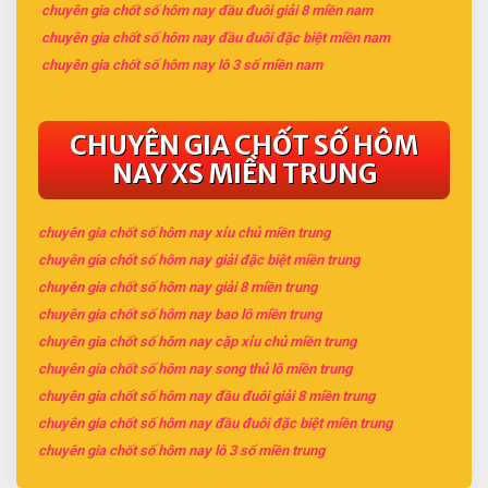
chuyên gia chốt số hôm nay đầu đuôi giải 8 miền nam
chuyên gia chốt số hôm nay đầu đuôi đặc biệt miền nam
chuyên gia chốt số hôm nay lô 3 số miền nam
CHUYÊN GIA CHỐT SỐ HÔM
NAY XS MIỀN TRUNG
chuyên gia chốt số hôm nay xỉu chủ miền trung
chuyên gia chốt số hôm nay giải đặc biệt miền trung
chuyên gia chốt số hôm nay giải 8 miền trung
chuyên gia chốt số hôm nay bao lô miền trung
chuyên gia chốt số hôm nay cặp xỉu chủ miền trung
chuyên gia chốt số hôm nay song thủ lô miền trung
chuyên gia chốt số hôm nay đầu đuôi giải 8 miền trung
chuyên gia chốt số hôm nay đầu đuôi đặc biệt miền trung
chuyên gia chốt số hôm nay lô 3 số miền trung