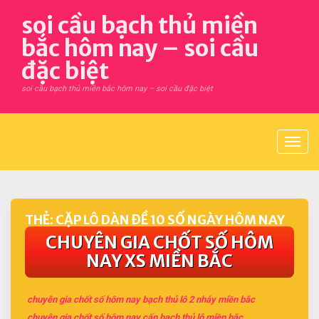
Skip
soi cầu bạch thủ miền
to
content
bắc hôm nay – soi cầu
đặc biệt
soi cầu bạch thủ miền bắc hôm nay – soi cầu đặc biệt
THẺ:
CẶP LÔ DÀN ĐỀ 10 SỐ NGÀY HÔM NAY
CHUYÊN GIA CHỐT SỐ HÔM
NAY XS MIỀN BẮC
chuyên gia chốt số hôm nay bạch thủ lô 2 nháy miền bắc
chuyên gia chốt số hôm nay cấp bạch thủ lô miền bắc