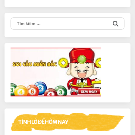
Tìm
kiếm
cho:
TÍNH LÔ ĐỀ HÔM NAY