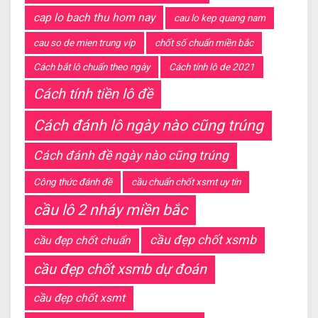
cap lo bach thu hom nay
cau lo kep quang nam
cau so de mien trung víp
chốt số chuẩn miền bắc
Cách bắt lô chuẩn theo ngày
Cách tính lô de 2021
Cách tính tiền lô đề
Cách đánh lô ngày nào cũng trúng
Cách đánh đề ngày nào cũng trúng
Công thức đánh đề
cầu chuẩn chốt xsmt uy tín
cầu lô 2 nháy miền bắc
cầu đẹp chốt xsmb
cầu đẹp chốt chuẩn
cầu đẹp chốt xsmb dự đoán
cầu đẹp chốt xsmt