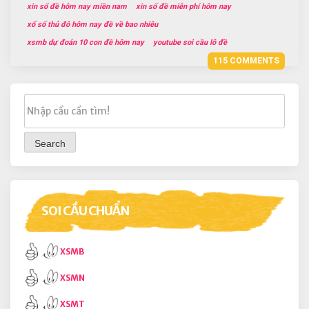
xin số đề hôm nay miền nam
xin số đề miễn phí hôm nay
xổ số thủ đô hôm nay đề về bao nhiêu
xsmb dự đoán 10 con đề hôm nay
youtube soi cầu lô đề
115 COMMENTS
Search
SOI CẦU CHUẨN
XSMB
XSMN
XSMT