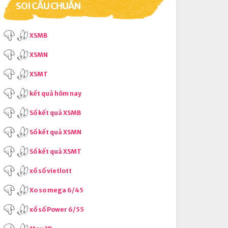
SOI CẦU CHUẨN
XSMB
XSMN
XSMT
kết quả hôm nay
Sổ kết quả XSMB
Sổ kết quả XSMN
Sổ kết quả XSMT
xổ số vietlott
Xo so mega 6/45
xổ số Power 6/55