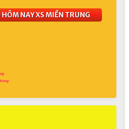
Ố HÔM NAY XS MIỀN TRUNG
ung
trung