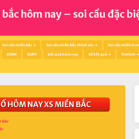
 bắc hôm nay – soi cầu đặc bi
Soi cầu miền bắc
Soi cầu miền bắc chính xác
Soi cầu miền tr
XSMN
XSMT
kết quả hôm nay
Sổ kết quả
Vietlott
SỐ HÔM NAY XS MIỀN BẮC
n bắc
ắc