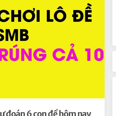
ự đoán 6 con đề hôm nay