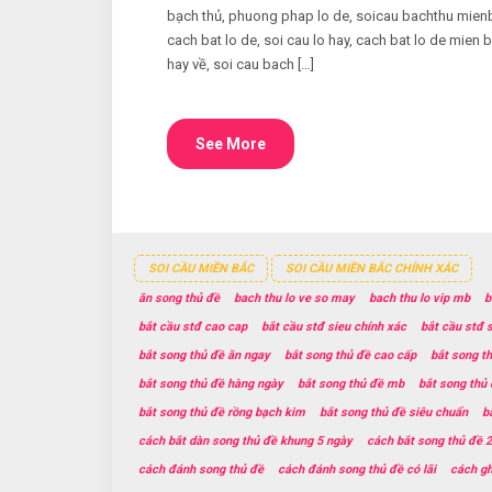
bạch thủ, phuong phap lo de, soicau bachthu mienb
cach bat lo de, soi cau lo hay, cach bat lo de mien 
hay về, soi cau bach […]
See More
SOI CẦU MIỀN BẮC
SOI CẦU MIỀN BẮC CHÍNH XÁC
ăn song thủ đề
bach thu lo ve so may
bach thu lo vip mb
b
bắt cầu stđ cao cap
bắt cầu stđ sieu chính xác
bắt cầu stđ 
bắt song thủ đề ăn ngay
bắt song thủ đề cao cấp
bắt song t
bắt song thủ đề hàng ngày
bắt song thủ đề mb
bắt song thủ
bắt song thủ đề rồng bạch kim
bắt song thủ đề siêu chuẩn
b
cách bắt dàn song thủ đề khung 5 ngày
cách bắt song thủ đề 
cách đánh song thủ đề
cách đánh song thủ đề có lãi
cách gh