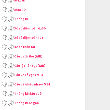
Max 3D
Max 4D
Thống kê
Xổ số điện toán 6x36
Xổ số điện toán 123
Xổ số thần tài
Cầu bạch thủ (MB)
Cầu lật liên tục (MB)
Cầu về cả cặp (MB)
Cầu về nhiều nháy (MB)
Thống kê đầu đuôi
Thống kê lô gan