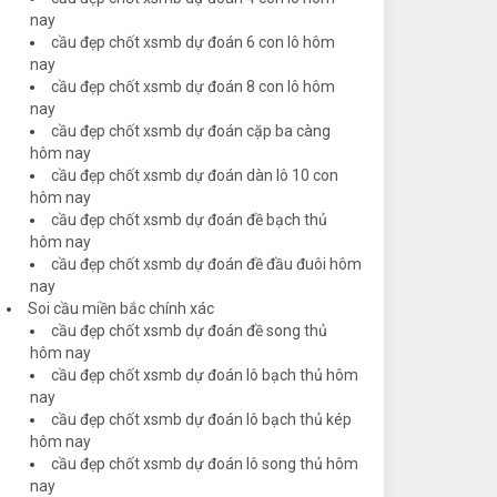
nay
cầu đẹp chốt xsmb dự đoán 6 con lô hôm
nay
cầu đẹp chốt xsmb dự đoán 8 con lô hôm
nay
cầu đẹp chốt xsmb dự đoán cặp ba càng
hôm nay
cầu đẹp chốt xsmb dự đoán dàn lô 10 con
hôm nay
cầu đẹp chốt xsmb dự đoán đề bạch thủ
hôm nay
cầu đẹp chốt xsmb dự đoán đề đầu đuôi hôm
nay
Soi cầu miền bắc chính xác
cầu đẹp chốt xsmb dự đoán đề song thủ
hôm nay
cầu đẹp chốt xsmb dự đoán lô bạch thủ hôm
nay
cầu đẹp chốt xsmb dự đoán lô bạch thủ kép
hôm nay
cầu đẹp chốt xsmb dự đoán lô song thủ hôm
nay