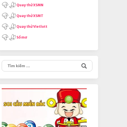
Quay thử XSMN
Quay thử XSMT
Quay thử Vietlott
Sổ mơ
Tìm
kiếm
cho: