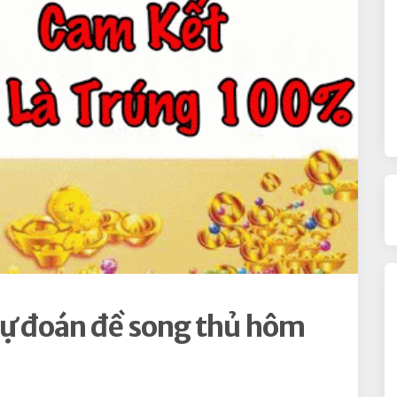
dự đoán đề song thủ hôm