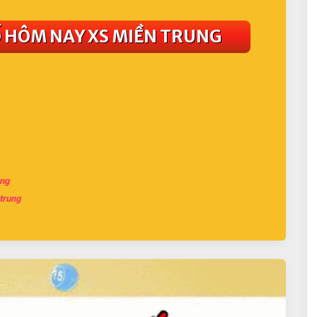
Ố HÔM NAY XS MIỀN TRUNG
ung
trung