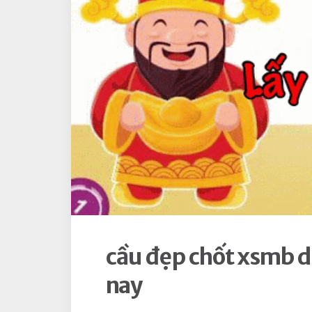
cầu đẹp chốt xsmb 
nay