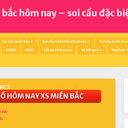
 bắc hôm nay – soi cầu đặc bi
Soi cầu miền bắc
Soi cầu miền bắc chính xác
Soi cầu miền tr
XSMN
XSMT
kết quả hôm nay
Sổ kết quả
Vietlott
NG 3
SỐ HÔM NAY XS MIỀN BẮC
n bắc
ắc