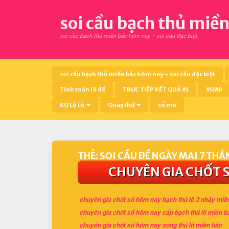
Skip
to
soi cầu bạch thủ miền
content
soi cầu bạch thủ miền bắc hôm nay – soi cầu đặc biệt
soi cầu bạch thủ miền bắc hôm nay – soi cầu đặc biệt
Tính toán lô đề
TRỰC TIẾP KẾT QUẢ XS
XSMB
KQ Lô tô
Quay thử
sổ mơ
THẺ:
SOI CẦU ĐỀ NGÀY MAI 7 THÁ
CHUYÊN GIA CHỐT 
chuyên gia chốt số hôm nay bạch thủ lô 2 nháy miề
chuyên gia chốt số hôm nay cấp bạch thủ lô miền b
chuyên gia chốt số hôm nay song thủ lô miền bắc