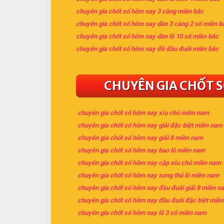
chuyên gia chốt số hôm nay 3 càng miền bắc
chuyên gia chốt số hôm nay dàn 3 càng 2 số miền b
chuyên gia chốt số hôm nay dàn lô 10 số miền bắc
chuyên gia chốt số hôm nay đề đầu đuôi miền bắc
CHUYÊN GIA CHỐT 
chuyên gia chốt số hôm nay xỉu chủ miền nam
chuyên gia chốt số hôm nay giải đặc biệt miền nam
chuyên gia chốt số hôm nay giải 8 miền nam
chuyên gia chốt số hôm nay bao lô miền nam
chuyên gia chốt số hôm nay cặp xỉu chủ miền nam
chuyên gia chốt số hôm nay song thủ lô miền nam
chuyên gia chốt số hôm nay đầu đuôi giải 8 miền n
chuyên gia chốt số hôm nay đầu đuôi đặc biệt miề
chuyên gia chốt số hôm nay lô 3 số miền nam