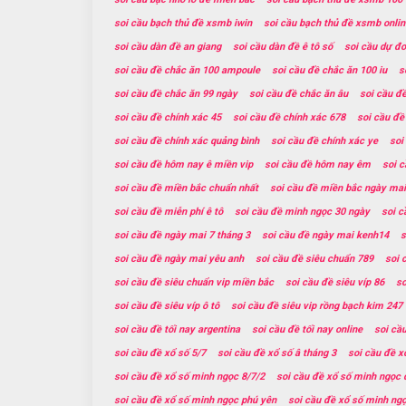
soi cầu bạch thủ đề xsmb iwin
soi cầu bạch thủ đề xsmb onlin
soi cầu dàn đề an giang
soi cầu dàn đề ê tô số
soi cầu dự đ
soi cầu đề chắc ăn 100 ampoule
soi cầu đề chắc ăn 100 iu
s
soi cầu đề chắc ăn 99 ngày
soi cầu đề chắc ăn âu
soi cầu đ
soi cầu đề chính xác 45
soi cầu đề chính xác 678
soi cầu đề
soi cầu đề chính xác quảng bình
soi cầu đề chính xác ye
soi
soi cầu đề hôm nay ê miền vip
soi cầu đề hôm nay êm
soi 
soi cầu đề miền bắc chuẩn nhất
soi cầu đề miền bắc ngày mai
soi cầu đề miễn phí ê tô
soi cầu đề minh ngọc 30 ngày
soi 
soi cầu đề ngày mai 7 tháng 3
soi cầu đề ngày mai kenh14
s
soi cầu đề ngày mai yêu anh
soi cầu đề siêu chuẩn 789
soi 
soi cầu đề siêu chuẩn vip miền bắc
soi cầu đề siêu víp 86
so
soi cầu đề siêu víp ô tô
soi cầu đề siêu vip rồng bạch kim 247
soi cầu đề tối nay argentina
soi cầu đề tối nay online
soi cầu
soi cầu đề xổ số 5/7
soi cầu đề xổ số â tháng 3
soi cầu đề x
soi cầu đề xổ số minh ngọc 8/7/2
soi cầu đề xổ số minh ngọc 
soi cầu đề xổ số minh ngọc phú yên
soi cầu đề xổ số minh ng