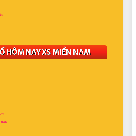
ắc
SỐ HÔM NAY XS MIỀN NAM
am
n nam