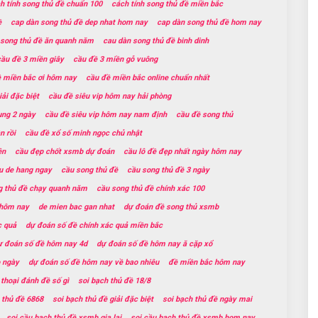
h tính song thủ đề chuẩn 100
cách tính song thủ đề miền bắc
ề
cap dàn song thủ đề dep nhat hom nay
cap dàn song thủ đề hom nay
 song thủ đề ăn quanh năm
cau dàn song thủ đề binh dinh
cầu đề 3 miền giây
cầu đề 3 miền gỗ vuông
 miền bắc ơi hôm nay
cầu đề miền bắc online chuẩn nhất
ải đặc biệt
cầu đề siêu vip hôm nay hải phòng
ung 2 ngày
cầu đề siêu vip hôm nay nam định
cầu đề song thủ
n rồi
cầu đề xổ số minh ngọc chủ nhật
ên
cầu đẹp chốt xsmb dự đoán
cầu lô đề đẹp nhất ngày hôm nay
u de hang ngay
cầu song thủ đề
cầu song thủ đề 3 ngày
g thủ đề chạy quanh năm
cầu song thủ đề chính xác 100
 hôm nay
de mien bac gan nhat
dự đoán đề song thủ xsmb
c quả
dự đoán số đề chính xác quả miền bắc
ự đoán số đề hôm nay 4d
dự đoán số đề hôm nay ă cặp xổ
 ngày
dự đoán số đề hôm nay về bao nhiêu
đề miền bắc hôm nay
thoại đánh đề số gì
soi bạch thủ đề 18/8
 thủ đề 6868
soi bạch thủ đề giải đặc biệt
soi bạch thủ đề ngày mai
soi cầu bạch thủ đề xsmb gia lai
soi cầu bạch thủ đề xsmb hom nay