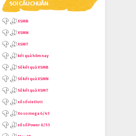
SOI CẦU CHUẨN
XSMB
XSMN
XSMT
kết quả hôm nay
Sổ kết quả XSMB
Sổ kết quả XSMN
Sổ kết quả XSMT
xổ số vietlott
Xo so mega 6/45
xổ số Power 6/55