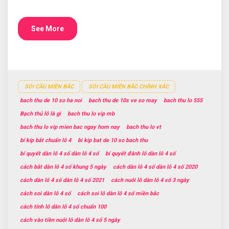
See More
SOI CẦU MIỀN BẮC
SOI CẦU MIỀN BẮC CHÍNH XÁC
bach thu de 10 so ha noi
bach thu de 10s ve so may
bach thu lo 555
Bạch thủ lô là gì
bach thu lo vip mb
bach thu lo vip mien bac ngay hom nay
bach thu lo vt
bí kíp bắt chuẩn lô 4
bi kip bat de 10 so bach thu
bí quyết dàn lô 4 số dàn lô 4 số
bí quyết đánh lô dàn lô 4 số
cách bắt dàn lô 4 số khung 5 ngày
cách dàn lô 4 số dàn lô 4 số 2020
cách dàn lô 4 số dàn lô 4 số 2021
cách nuôi lô dàn lô 4 số 3 ngày
cách soi dàn lô 4 số
cách soi lô dàn lô 4 số miền bắc
cách tính lô dàn lô 4 số chuẩn 100
cách vào tiền nuôi lô dàn lô 4 số 5 ngày