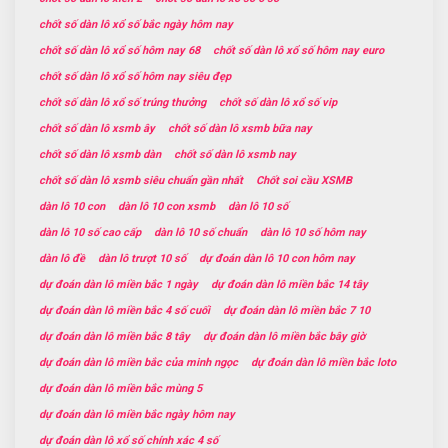
chốt số dàn lô xổ số bắc ngày hôm nay
chốt số dàn lô xổ số hôm nay 68
chốt số dàn lô xổ số hôm nay euro
chốt số dàn lô xổ số hôm nay siêu đẹp
chốt số dàn lô xổ số trúng thưởng
chốt số dàn lô xổ số vip
chốt số dàn lô xsmb ây
chốt số dàn lô xsmb bữa nay
chốt số dàn lô xsmb dàn
chốt số dàn lô xsmb nay
chốt số dàn lô xsmb siêu chuẩn gần nhất
Chốt soi cầu XSMB
dàn lô 10 con
dàn lô 10 con xsmb
dàn lô 10 số
dàn lô 10 số cao cấp
dàn lô 10 số chuẩn
dàn lô 10 số hôm nay
dàn lô đề
dàn lô trượt 10 số
dự đoán dàn lô 10 con hôm nay
dự đoán dàn lô miền bắc 1 ngày
dự đoán dàn lô miền bắc 14 tây
dự đoán dàn lô miền bắc 4 số cuối
dự đoán dàn lô miền bắc 7 10
dự đoán dàn lô miền bắc 8 tây
dự đoán dàn lô miền bắc bây giờ
dự đoán dàn lô miền bắc của minh ngọc
dự đoán dàn lô miền bắc loto
dự đoán dàn lô miền bắc mùng 5
dự đoán dàn lô miền bắc ngày hôm nay
dự đoán dàn lô xổ số chính xác 4 số