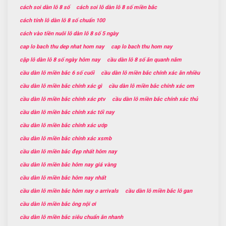
cách soi dàn lô 8 số
cách soi lô dàn lô 8 số miền bắc
cách tính lô dàn lô 8 số chuẩn 100
cách vào tiền nuôi lô dàn lô 8 số 5 ngày
cap lo bach thu dep nhat hom nay
cap lo bach thu hom nay
cặp lô dàn lô 8 số ngày hôm nay
cầu dàn lô 8 số ăn quanh năm
cầu dàn lô miền bắc 6 số cuối
cầu dàn lô miền bắc chính xác ăn nhiều
cầu dàn lô miền bắc chính xác gì
cầu dàn lô miền bắc chính xác om
cầu dàn lô miền bắc chính xác ptv
cầu dàn lô miền bắc chính xác thủ
cầu dàn lô miền bắc chính xác tối nay
cầu dàn lô miền bắc chính xác ướp
cầu dàn lô miền bắc chính xác xsmb
cầu dàn lô miền bắc đẹp nhất hôm nay
cầu dàn lô miền bắc hôm nay giá vàng
cầu dàn lô miền bắc hôm nay nhất
cầu dàn lô miền bắc hôm nay o arrivals
cầu dàn lô miền bắc lô gan
cầu dàn lô miền bắc ông nội ơi
cầu dàn lô miền bắc siêu chuẩn ăn nhanh