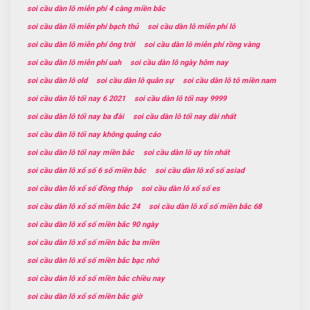
soi cầu dàn lô miễn phí 4 càng miền bắc
soi cầu dàn lô miễn phí bạch thủ
soi cầu dàn lô miễn phí lô
soi cầu dàn lô miễn phí ông trời
soi cầu dàn lô miễn phí rồng vàng
soi cầu dàn lô miễn phí uah
soi cầu dàn lô ngày hôm nay
soi cầu dàn lô old
soi cầu dàn lô quân sự
soi cầu dàn lô tô miền nam
soi cầu dàn lô tối nay 6 2021
soi cầu dàn lô tối nay 9999
soi cầu dàn lô tối nay ba đài
soi cầu dàn lô tối nay dài nhất
soi cầu dàn lô tối nay không quảng cáo
soi cầu dàn lô tối nay miền bắc
soi cầu dàn lô uy tín nhất
soi cầu dàn lô xổ số 6 số miền bắc
soi cầu dàn lô xổ số asiad
soi cầu dàn lô xổ số đồng tháp
soi cầu dàn lô xổ số es
soi cầu dàn lô xổ số miền bắc 24
soi cầu dàn lô xổ số miền bắc 68
soi cầu dàn lô xổ số miền bắc 90 ngày
soi cầu dàn lô xổ số miền bắc ba miền
soi cầu dàn lô xổ số miền bắc bạc nhớ
soi cầu dàn lô xổ số miền bắc chiều nay
soi cầu dàn lô xổ số miền bắc giờ