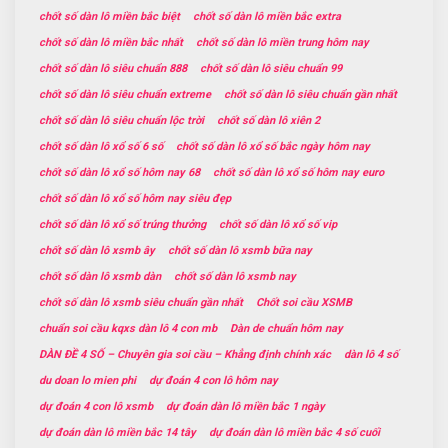
chốt số dàn lô miền bắc biệt
chốt số dàn lô miền bắc extra
chốt số dàn lô miền bắc nhất
chốt số dàn lô miền trung hôm nay
chốt số dàn lô siêu chuẩn 888
chốt số dàn lô siêu chuẩn 99
chốt số dàn lô siêu chuẩn extreme
chốt số dàn lô siêu chuẩn gần nhất
chốt số dàn lô siêu chuẩn lộc trời
chốt số dàn lô xiên 2
chốt số dàn lô xổ số 6 số
chốt số dàn lô xổ số bắc ngày hôm nay
chốt số dàn lô xổ số hôm nay 68
chốt số dàn lô xổ số hôm nay euro
chốt số dàn lô xổ số hôm nay siêu đẹp
chốt số dàn lô xổ số trúng thưởng
chốt số dàn lô xổ số vip
chốt số dàn lô xsmb ây
chốt số dàn lô xsmb bữa nay
chốt số dàn lô xsmb dàn
chốt số dàn lô xsmb nay
chốt số dàn lô xsmb siêu chuẩn gần nhất
Chốt soi cầu XSMB
chuẩn soi cầu kqxs dàn lô 4 con mb
Dàn de chuẩn hôm nay
DÀN ĐỀ 4 SỐ – Chuyên gia soi cầu – Khẳng định chính xác
dàn lô 4 số
du doan lo mien phi
dự đoán 4 con lô hôm nay
dự đoán 4 con lô xsmb
dự đoán dàn lô miền bắc 1 ngày
dự đoán dàn lô miền bắc 14 tây
dự đoán dàn lô miền bắc 4 số cuối