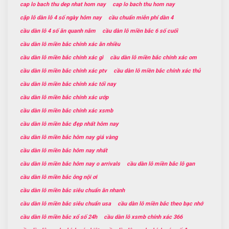
cap lo bach thu dep nhat hom nay
cap lo bach thu hom nay
cặp lô dàn lô 4 số ngày hôm nay
cầu chuẩn miễn phí dàn 4
cầu dàn lô 4 số ăn quanh năm
cầu dàn lô miền bắc 6 số cuối
cầu dàn lô miền bắc chính xác ăn nhiều
cầu dàn lô miền bắc chính xác gì
cầu dàn lô miền bắc chính xác om
cầu dàn lô miền bắc chính xác ptv
cầu dàn lô miền bắc chính xác thủ
cầu dàn lô miền bắc chính xác tối nay
cầu dàn lô miền bắc chính xác ướp
cầu dàn lô miền bắc chính xác xsmb
cầu dàn lô miền bắc đẹp nhất hôm nay
cầu dàn lô miền bắc hôm nay giá vàng
cầu dàn lô miền bắc hôm nay nhất
cầu dàn lô miền bắc hôm nay o arrivals
cầu dàn lô miền bắc lô gan
cầu dàn lô miền bắc ông nội ơi
cầu dàn lô miền bắc siêu chuẩn ăn nhanh
cầu dàn lô miền bắc siêu chuẩn usa
cầu dàn lô miền bắc theo bạc nhớ
cầu dàn lô miền bắc xổ số 24h
cầu dàn lô xsmb chính xác 366