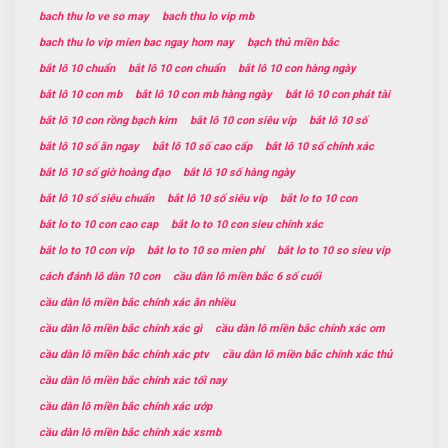
bach thu lo ve so may
bach thu lo vip mb
bach thu lo vip mien bac ngay hom nay
bạch thủ miền bắc
bắt lô 10 chuẩn
bắt lô 10 con chuẩn
bắt lô 10 con hàng ngày
bắt lô 10 con mb
bắt lô 10 con mb hàng ngày
bắt lô 10 con phát tài
bắt lô 10 con rồng bạch kim
bắt lô 10 con siêu víp
bắt lô 10 số
bắt lô 10 số ăn ngay
bắt lô 10 số cao cấp
bắt lô 10 số chính xác
bắt lô 10 số giờ hoàng đạo
bắt lô 10 số hàng ngày
bắt lô 10 số siêu chuẩn
bắt lô 10 số siêu víp
bắt lo to 10 con
bắt lo to 10 con cao cap
bắt lo to 10 con sieu chính xác
bắt lo to 10 con vip
bắt lo to 10 so mien phí
bắt lo to 10 so sieu vip
cách đánh lô dàn 10 con
cầu dàn lô miền bắc 6 số cuối
cầu dàn lô miền bắc chính xác ăn nhiều
cầu dàn lô miền bắc chính xác gì
cầu dàn lô miền bắc chính xác om
cầu dàn lô miền bắc chính xác ptv
cầu dàn lô miền bắc chính xác thủ
cầu dàn lô miền bắc chính xác tối nay
cầu dàn lô miền bắc chính xác ướp
cầu dàn lô miền bắc chính xác xsmb