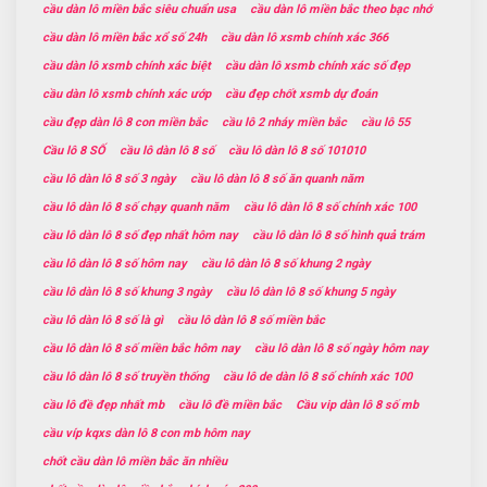
cầu dàn lô miền bắc siêu chuẩn usa
cầu dàn lô miền bắc theo bạc nhớ
cầu dàn lô miền bắc xổ số 24h
cầu dàn lô xsmb chính xác 366
cầu dàn lô xsmb chính xác biệt
cầu dàn lô xsmb chính xác số đẹp
cầu dàn lô xsmb chính xác ướp
cầu đẹp chốt xsmb dự đoán
cầu đẹp dàn lô 8 con miền bắc
cầu lô 2 nháy miền bắc
cầu lô 55
Cầu lô 8 SỐ
cầu lô dàn lô 8 số
cầu lô dàn lô 8 số 101010
cầu lô dàn lô 8 số 3 ngày
cầu lô dàn lô 8 số ăn quanh năm
cầu lô dàn lô 8 số chạy quanh năm
cầu lô dàn lô 8 số chính xác 100
cầu lô dàn lô 8 số đẹp nhất hôm nay
cầu lô dàn lô 8 số hình quả trám
cầu lô dàn lô 8 số hôm nay
cầu lô dàn lô 8 số khung 2 ngày
cầu lô dàn lô 8 số khung 3 ngày
cầu lô dàn lô 8 số khung 5 ngày
cầu lô dàn lô 8 số là gì
cầu lô dàn lô 8 số miền bắc
cầu lô dàn lô 8 số miền bắc hôm nay
cầu lô dàn lô 8 số ngày hôm nay
cầu lô dàn lô 8 số truyền thống
cầu lô de dàn lô 8 số chính xác 100
cầu lô đề đẹp nhất mb
cầu lô đề miền bắc
Cầu vip dàn lô 8 số mb
cầu víp kqxs dàn lô 8 con mb hôm nay
chốt cầu dàn lô miền bắc ăn nhiều