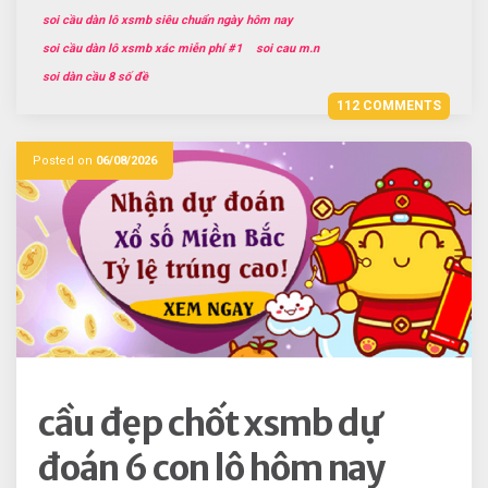
soi cầu dàn lô xsmb siêu chuẩn ngày hôm nay
soi cầu dàn lô xsmb xác miễn phí #1
soi cau m.n
soi dàn cầu 8 số đề
112 COMMENTS
Posted on
06/08/2026
cầu đẹp chốt xsmb dự
đoán 6 con lô hôm nay