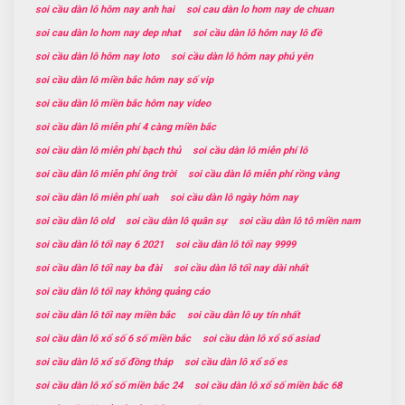
soi cầu dàn lô hôm nay anh hai
soi cau dàn lo hom nay de chuan
soi cau dàn lo hom nay dep nhat
soi cầu dàn lô hôm nay lô đề
soi cầu dàn lô hôm nay loto
soi cầu dàn lô hôm nay phú yên
soi cầu dàn lô miền bắc hôm nay số vip
soi cầu dàn lô miền bắc hôm nay video
soi cầu dàn lô miễn phí 4 càng miền bắc
soi cầu dàn lô miễn phí bạch thủ
soi cầu dàn lô miễn phí lô
soi cầu dàn lô miễn phí ông trời
soi cầu dàn lô miễn phí rồng vàng
soi cầu dàn lô miễn phí uah
soi cầu dàn lô ngày hôm nay
soi cầu dàn lô old
soi cầu dàn lô quân sự
soi cầu dàn lô tô miền nam
soi cầu dàn lô tối nay 6 2021
soi cầu dàn lô tối nay 9999
soi cầu dàn lô tối nay ba đài
soi cầu dàn lô tối nay dài nhất
soi cầu dàn lô tối nay không quảng cáo
soi cầu dàn lô tối nay miền bắc
soi cầu dàn lô uy tín nhất
soi cầu dàn lô xổ số 6 số miền bắc
soi cầu dàn lô xổ số asiad
soi cầu dàn lô xổ số đồng tháp
soi cầu dàn lô xổ số es
soi cầu dàn lô xổ số miền bắc 24
soi cầu dàn lô xổ số miền bắc 68