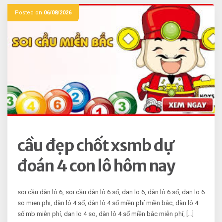
Posted on
06/08/2026
cầu đẹp chốt xsmb dự
đoán 4 con lô hôm nay
soi cầu dàn lô 6, soi cầu dàn lô 6 số, dan lo 6, dàn lô 6 số, dan lo 6
so mien phi, dàn lô 4 số, dàn lô 4 số miền phí miền bắc, dàn lô 4
số mb miễn phí, dan lo 4 so, dàn lô 4 số miền bắc miễn phí, […]