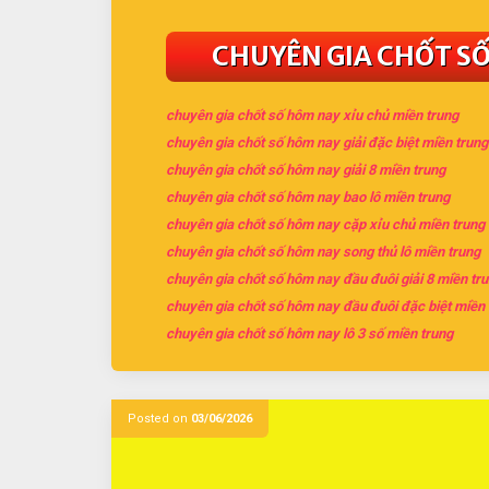
CHUYÊN GIA CHỐT S
chuyên gia chốt số hôm nay xỉu chủ miền trung
chuyên gia chốt số hôm nay giải đặc biệt miền trung
chuyên gia chốt số hôm nay giải 8 miền trung
chuyên gia chốt số hôm nay bao lô miền trung
chuyên gia chốt số hôm nay cặp xỉu chủ miền trung
chuyên gia chốt số hôm nay song thủ lô miền trung
chuyên gia chốt số hôm nay đầu đuôi giải 8 miền tr
chuyên gia chốt số hôm nay đầu đuôi đặc biệt miền 
chuyên gia chốt số hôm nay lô 3 số miền trung
Posted on
03/06/2026