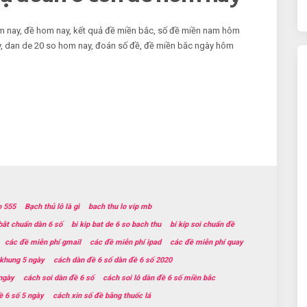
ôm nay, đề hom nay, kết quả đề miền bắc, số đề miền nam hôm
y, dan de 20 so hom nay, đoán số đề, đề miền bắc ngày hôm
o 555
Bạch thủ lô là gì
bach thu lo vip mb
 bắt chuẩn dàn 6 số
bi kip bat de 6 so bach thu
bí kíp soi chuẩn đề
các đề miễn phí gmail
các đề miễn phí ipad
các đề miễn phí quay
 khung 5 ngày
cách dàn đề 6 số dàn đề 6 số 2020
 ngày
cách soi dàn đề 6 số
cách soi lô dàn đề 6 số miền bắc
ề 6 số 5 ngày
cách xin số đề bằng thuốc lá