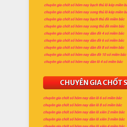
chuyên gia chốt số hôm nay bạch thủ lô kép miền b
chuyên gia chốt số hôm nay song thủ lô kép miền b
chuyên gia chốt số hôm nay bạch thủ đề miền bắc
chuyên gia chốt số hôm nay song thủ đề miền bắc
chuyên gia chốt số hôm nay dàn đề 4 số miền bắc
chuyên gia chốt số hôm nay dàn đề 6 số miền bắc
chuyên gia chốt số hôm nay dàn đề 8 số miền bắc
chuyên gia chốt số hôm nay dàn đề 10 số miền bắc
chuyên gia chốt số hôm nay dàn lô 4 số miền bắc
CHUYÊN GIA CHỐT 
chuyên gia chốt số hôm nay dàn lô 6 số miền bắc
chuyên gia chốt số hôm nay dàn lô 8 số miền bắc
chuyên gia chốt số hôm nay dàn lô xiên 2 miền bắc
chuyên gia chốt số hôm nay dàn lô xiên 3 miền bắc
chuyên gia chốt số hôm nay dàn lô xiên 4 miền bắc