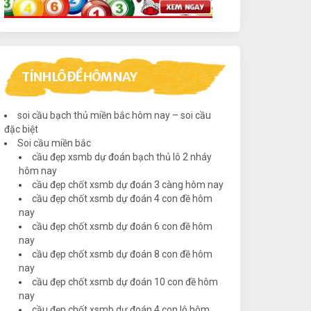
TÍNH LÔ ĐỀ HÔM NAY
soi cầu bạch thủ miền bắc hôm nay – soi cầu
đặc biệt
Soi cầu miền bắc
cầu đẹp xsmb dự đoán bạch thủ lô 2 nháy
hôm nay
cầu đẹp chốt xsmb dự đoán 3 càng hôm nay
cầu đẹp chốt xsmb dự đoán 4 con đề hôm
nay
cầu đẹp chốt xsmb dự đoán 6 con đề hôm
nay
cầu đẹp chốt xsmb dự đoán 8 con đề hôm
nay
cầu đẹp chốt xsmb dự đoán 10 con đề hôm
nay
cầu đẹp chốt xsmb dự đoán 4 con lô hôm