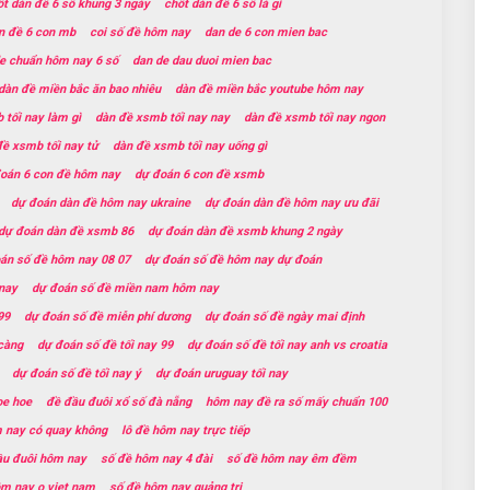
ốt dàn đề 6 số khung 3 ngày
chốt dàn đề 6 số là gì
n đề 6 con mb
coi số đề hôm nay
dan de 6 con mien bac
e chuẩn hôm nay 6 số
dan de dau duoi mien bac
dàn đề miền bắc ăn bao nhiêu
dàn đề miền bắc youtube hôm nay
 tối nay làm gì
dàn đề xsmb tối nay nay
dàn đề xsmb tối nay ngon
đề xsmb tối nay tử
dàn đề xsmb tối nay uống gì
oán 6 con đề hôm nay
dự đoán 6 con đề xsmb
dự đoán dàn đề hôm nay ukraine
dự đoán dàn đề hôm nay ưu đãi
dự đoán dàn đề xsmb 86
dự đoán dàn đề xsmb khung 2 ngày
án số đề hôm nay 08 07
dự đoán số đề hôm nay dự đoán
nay
dự đoán số đề miền nam hôm nay
99
dự đoán số đề miễn phí dương
dự đoán số đề ngày mai định
 càng
dự đoán số đề tối nay 99
dự đoán số đề tối nay anh vs croatia
dự đoán số đề tối nay ý
dự đoán uruguay tối nay
oe hoe
đề đầu đuôi xổ số đà nẵng
hôm nay đề ra số mấy chuẩn 100
m nay có quay không
lô đề hôm nay trực tiếp
ầu đuôi hôm nay
số đề hôm nay 4 đài
số đề hôm nay êm đềm
ôm nay o viet nam
số đề hôm nay quảng trị