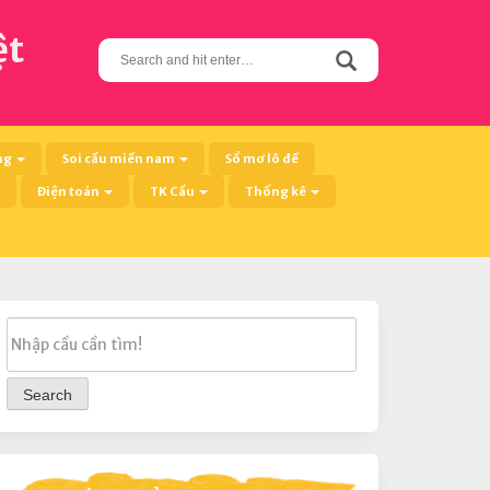
ệt
Search
for:
ung
Soi cầu miền nam
Sổ mơ lô đề
Điện toán
TK Cầu
Thống kê
Search