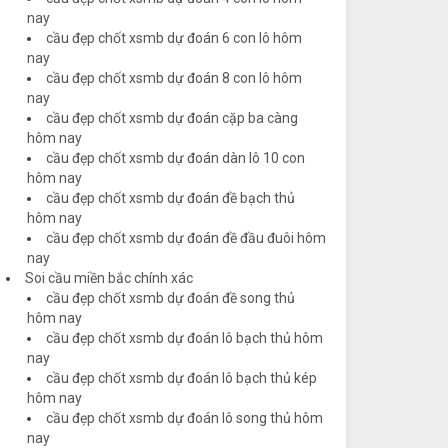
nay
cầu đẹp chốt xsmb dự đoán 6 con lô hôm
nay
cầu đẹp chốt xsmb dự đoán 8 con lô hôm
nay
cầu đẹp chốt xsmb dự đoán cặp ba càng
hôm nay
cầu đẹp chốt xsmb dự đoán dàn lô 10 con
hôm nay
cầu đẹp chốt xsmb dự đoán đề bạch thủ
hôm nay
cầu đẹp chốt xsmb dự đoán đề đầu đuôi hôm
nay
Soi cầu miền bắc chính xác
cầu đẹp chốt xsmb dự đoán đề song thủ
hôm nay
cầu đẹp chốt xsmb dự đoán lô bạch thủ hôm
nay
cầu đẹp chốt xsmb dự đoán lô bạch thủ kép
hôm nay
cầu đẹp chốt xsmb dự đoán lô song thủ hôm
nay