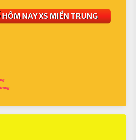
Ố HÔM NAY XS MIỀN TRUNG
ung
trung