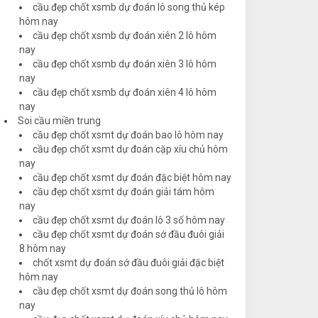
cầu đẹp chốt xsmb dự đoán lô song thủ kép
hôm nay
cầu đẹp chốt xsmb dự đoán xiên 2 lô hôm
nay
cầu đẹp chốt xsmb dự đoán xiên 3 lô hôm
nay
cầu đẹp chốt xsmb dự đoán xiên 4 lô hôm
nay
Soi cầu miền trung
cầu đẹp chốt xsmt dự đoán bao lô hôm nay
cầu đẹp chốt xsmt dự đoán cặp xíu chủ hôm
nay
cầu đẹp chốt xsmt dự đoán đặc biệt hôm nay
cầu đẹp chốt xsmt dự đoán giải tám hôm
nay
cầu đẹp chốt xsmt dự đoán lô 3 số hôm nay
cầu đẹp chốt xsmt dự đoán sớ đầu đuôi giải
8 hôm nay
chốt xsmt dự đoán sớ đầu đuôi giải đặc biệt
hôm nay
cầu đẹp chốt xsmt dự đoán song thủ lô hôm
nay