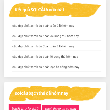
Kết quả SOI CẦU mới nhất
cầu đẹp chốt xsmb dự đoán xiên 2 lô hôm nay
cầu đẹp chốt xsmb dự đoán đề song thủ hôm nay
cầu đẹp chốt xsmb dự đoán xiên 3 lô hôm nay
cầu đẹp chốt xsmb dự đoán lô song thủ hôm nay
cầu đẹp chốt xsmb dự đoán cặp ba càng hôm nay
soi cầu bạch thủ đề hôm nay
bach thu lo 555
bach thu lo ve so may