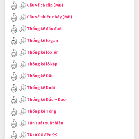
Cầu về cả cặp (MB)
Cầu về nhiều nháy (MB)
Thống kê đầu đuôi
Thống kê lô gan
Thống kê lô xiên
Thống kê lô kép
Thống kê Đầu
Thống kê Đuôi
Thống kê Đầu – Đuôi
Thống kê Tổng
Tần suất xuất hiện
TK từ 00 đến 99