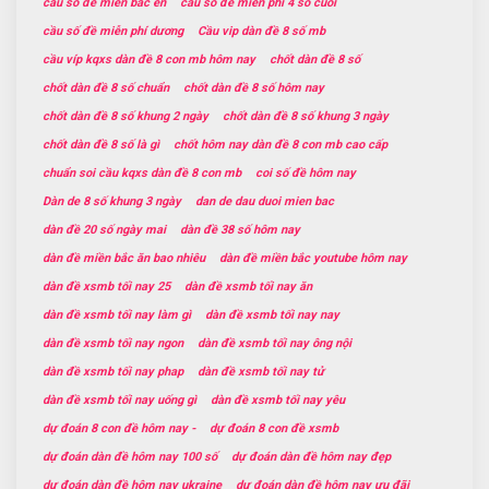
cầu số đề miền bắc en
cầu số đề miễn phí 4 số cuối
cầu số đề miễn phí dương
Cầu vip dàn đề 8 số mb
cầu víp kqxs dàn đề 8 con mb hôm nay
chốt dàn đề 8 số
chốt dàn đề 8 số chuẩn
chốt dàn đề 8 số hôm nay
chốt dàn đề 8 số khung 2 ngày
chốt dàn đề 8 số khung 3 ngày
chốt dàn đề 8 số là gì
chốt hôm nay dàn đề 8 con mb cao cấp
chuẩn soi cầu kqxs dàn đề 8 con mb
coi số đề hôm nay
Dàn de 8 số khung 3 ngày
dan de dau duoi mien bac
dàn đề 20 số ngày mai
dàn đề 38 số hôm nay
dàn đề miền bắc ăn bao nhiêu
dàn đề miền bắc youtube hôm nay
dàn đề xsmb tối nay 25
dàn đề xsmb tối nay ăn
dàn đề xsmb tối nay làm gì
dàn đề xsmb tối nay nay
dàn đề xsmb tối nay ngon
dàn đề xsmb tối nay ông nội
dàn đề xsmb tối nay phap
dàn đề xsmb tối nay tử
dàn đề xsmb tối nay uống gì
dàn đề xsmb tối nay yêu
dự đoán 8 con đề hôm nay -
dự đoán 8 con đề xsmb
dự đoán dàn đề hôm nay 100 số
dự đoán dàn đề hôm nay đẹp
dự đoán dàn đề hôm nay ukraine
dự đoán dàn đề hôm nay ưu đãi