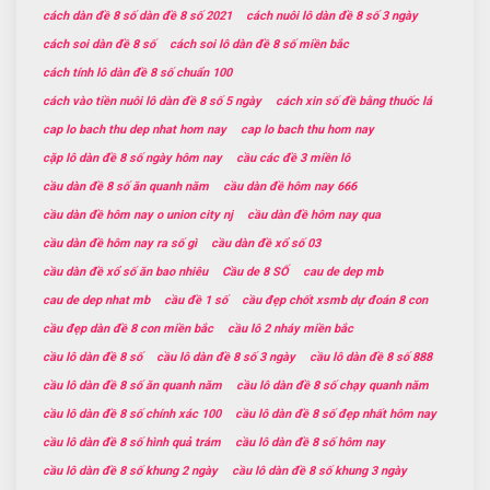
cách dàn đề 8 số dàn đề 8 số 2021
cách nuôi lô dàn đề 8 số 3 ngày
cách soi dàn đề 8 số
cách soi lô dàn đề 8 số miền bắc
cách tính lô dàn đề 8 số chuẩn 100
cách vào tiền nuôi lô dàn đề 8 số 5 ngày
cách xin số đề bằng thuốc lá
cap lo bach thu dep nhat hom nay
cap lo bach thu hom nay
cặp lô dàn đề 8 số ngày hôm nay
cầu các đề 3 miền lô
cầu dàn đề 8 số ăn quanh năm
cầu dàn đề hôm nay 666
cầu dàn đề hôm nay o union city nj
cầu dàn đề hôm nay qua
cầu dàn đề hôm nay ra số gì
cầu dàn đề xổ số 03
cầu dàn đề xổ số ăn bao nhiêu
Cầu de 8 SỐ
cau de dep mb
cau de dep nhat mb
cầu đề 1 số
cầu đẹp chốt xsmb dự đoán 8 con
cầu đẹp dàn đề 8 con miền bắc
cầu lô 2 nháy miền bắc
cầu lô dàn đề 8 số
cầu lô dàn đề 8 số 3 ngày
cầu lô dàn đề 8 số 888
cầu lô dàn đề 8 số ăn quanh năm
cầu lô dàn đề 8 số chạy quanh năm
cầu lô dàn đề 8 số chính xác 100
cầu lô dàn đề 8 số đẹp nhất hôm nay
cầu lô dàn đề 8 số hình quả trám
cầu lô dàn đề 8 số hôm nay
cầu lô dàn đề 8 số khung 2 ngày
cầu lô dàn đề 8 số khung 3 ngày