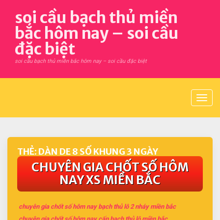
Skip
soi cầu bạch thủ miền
to
content
bắc hôm nay – soi cầu
đặc biệt
soi cầu bạch thủ miền bắc hôm nay – soi cầu đặc biệt
THẺ:
DÀN DE 8 SỐ KHUNG 3 NGÀY
CHUYÊN GIA CHỐT SỐ HÔM
NAY XS MIỀN BẮC
chuyên gia chốt số hôm nay bạch thủ lô 2 nháy miền bắc
chuyên gia chốt số hôm nay cấp bạch thủ lô miền bắc