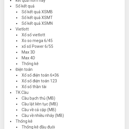
kết quả hôm nay
Sổ kết quả
Sổ kết quả XSMB
Sổ kết quả XSMT
Sổ kết quả XSMN
Vietlott
Xổ số vietlott
Xo so mega 6/45
xổ số Power 6/55
Max 3D
Max 4D
Thống kê
Điện toán
Xổ số điện toán 6×36
Xổ số điện toán 123
Xổ số thần tài
TK Cầu
Cầu bạch thủ (MB)
Cầu lật liên tục (MB)
Cầu về cả cặp (MB)
Cầu về nhiều nháy (MB)
Thống kê
Thống kê đầu đuôi