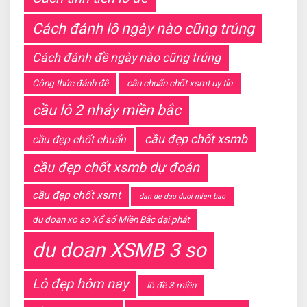
Cách đánh lô ngày nào cũng trúng
Cách đánh đề ngày nào cũng trúng
Công thức đánh đề
cầu chuẩn chốt xsmt uy tín
cầu lô 2 nháy miền bắc
cầu đẹp chốt xsmb
cầu đẹp chốt chuẩn
cầu đẹp chốt xsmb dự đoán
cầu đẹp chốt xsmt
dan de dau duoi mien bac
du doan xo so Xổ số Miền Bắc dại phát
du doan XSMB 3 so
Lô đẹp hôm nay
lô đề 3 miền