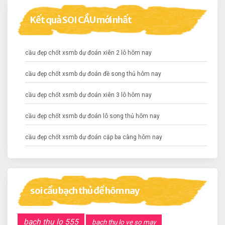
Kết quả SOI CẦU mới nhất
cầu đẹp chốt xsmb dự đoán xiên 2 lô hôm nay
cầu đẹp chốt xsmb dự đoán đề song thủ hôm nay
cầu đẹp chốt xsmb dự đoán xiên 3 lô hôm nay
cầu đẹp chốt xsmb dự đoán lô song thủ hôm nay
cầu đẹp chốt xsmb dự đoán cặp ba càng hôm nay
soi cầu bạch thủ đề hôm nay
bach thu lo 555
bach thu lo ve so may