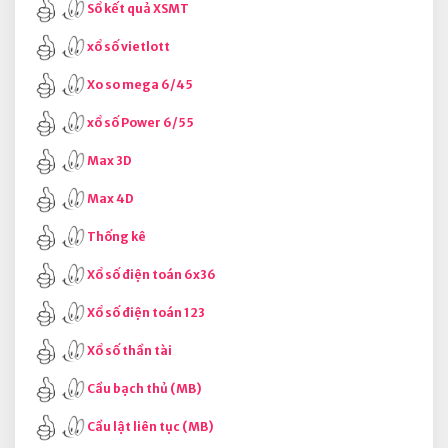
Sổ kết quả XSMT
xổ số vietlott
Xo so mega 6/45
xổ số Power 6/55
Max 3D
Max 4D
Thống kê
Xổ số điện toán 6x36
Xổ số điện toán 123
Xổ số thần tài
Cầu bạch thủ (MB)
Cầu lật liên tục (MB)