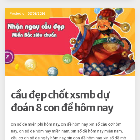
Posted on
07/08/2026
cầu đẹp chốt xsmb dự
đoán 8 con đề hôm nay
xin số de miễn phí hôm nay, xin đề hôm nay, xin số cầu cơ hôm
nay, xin số de hôm nay miền nam, xin số đề hôm nay miền nam,
cầu cơ xin số de ngày hôm nay, xin con đề hôm nay, xin số đề mb