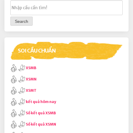
Search
SOI CẦU CHUẨN
XSMB
XSMN
XSMT
kết quả hôm nay
Sổ kết quả XSMB
Sổ kết quả XSMN