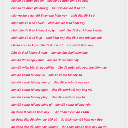
cầu số đề miền bắc en
cầu số đề miễn phí 4 số cuối
cầu số đề miễn phí dương
Cầu vip dàn đề 8 số mb
cầu víp kqxs dàn đề 8 con mb hôm nay
chốt dàn đề 8 số
chốt dàn đề 8 số chuẩn
chốt dàn đề 8 số hôm nay
chốt dàn đề 8 số khung 2 ngày
chốt dàn đề 8 số khung 3 ngày
chốt dàn đề 8 số là gì
chốt hôm nay dàn đề 8 con mb cao cấp
chuẩn soi cầu kqxs dàn đề 8 con mb
coi số đề hôm nay
Dàn de 8 số khung 3 ngày
dan de dau duoi mien bac
dàn đề 20 số ngày mai
dàn đề 38 số hôm nay
dàn đề miền bắc ăn bao nhiêu
dàn đề miền bắc youtube hôm nay
dàn đề xsmb tối nay 25
dàn đề xsmb tối nay ăn
dàn đề xsmb tối nay làm gì
dàn đề xsmb tối nay nay
dàn đề xsmb tối nay ngon
dàn đề xsmb tối nay ông nội
dàn đề xsmb tối nay phap
dàn đề xsmb tối nay tử
dàn đề xsmb tối nay uống gì
dàn đề xsmb tối nay yêu
dự đoán 8 con đề hôm nay -
dự đoán 8 con đề xsmb
dự đoán dàn đề hôm nay 100 số
dự đoán dàn đề hôm nay đẹp
dự đoán dàn đề hôm nay ukraine
dự đoán dàn đề hôm nay ưu đãi