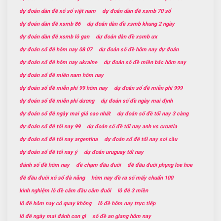
dự đoán dàn đề xổ số việt nam
dự đoán dàn đề xsmb 70 số
dự đoán dàn đề xsmb 86
dự đoán dàn đề xsmb khung 2 ngày
dự đoán dàn đề xsmb lô gan
dự đoán dàn đề xsmb ưx
dự đoán số đề hôm nay 08 07
dự đoán số đề hôm nay dự đoán
dự đoán số đề hôm nay ukraine
dự đoán số đề miền bắc hôm nay
dự đoán số đề miền nam hôm nay
dự đoán số đề miễn phí 99 hôm nay
dự đoán số đề miễn phí 999
dự đoán số đề miễn phí dương
dự đoán số đề ngày mai định
dự đoán số đề ngày mai giá cao nhất
dự đoán số đề tối nay 3 càng
dự đoán số đề tối nay 99
dự đoán số đề tối nay anh vs croatia
dự đoán số đề tối nay argentina
dự đoán số đề tối nay soi cầu
dự đoán số đề tối nay ý
dự đoán uruguay tối nay
đánh số đề hôm nay
đề chạm đầu đuôi
đề đầu đuôi phụng loe hoe
đề đầu đuôi xổ số đà nẵng
hôm nay đề ra số mấy chuẩn 100
kinh nghiệm lô đề câm đầu câm đuôi
lô đề 3 miền
lô đề hôm nay có quay không
lô đề hôm nay trực tiếp
lô đề ngày mai đánh con gì
số đề an giang hôm nay