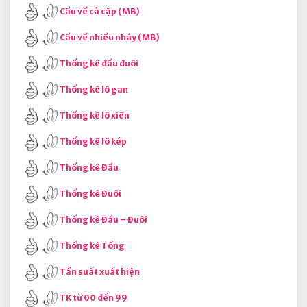
Cầu về cả cặp (MB)
Cầu về nhiều nháy (MB)
Thống kê đầu đuôi
Thống kê lô gan
Thống kê lô xiên
Thống kê lô kép
Thống kê Đầu
Thống kê Đuôi
Thống kê Đầu – Đuôi
Thống kê Tổng
Tần suất xuất hiện
TK từ 00 đến 99