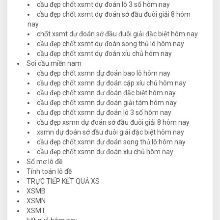
cầu đẹp chốt xsmt dự đoán lô 3 số hôm nay
cầu đẹp chốt xsmt dự đoán sớ đầu đuôi giải 8 hôm
nay
chốt xsmt dự đoán sớ đầu đuôi giải đặc biệt hôm nay
cầu đẹp chốt xsmt dự đoán song thủ lô hôm nay
cầu đẹp chốt xsmt dự đoán xíu chủ hôm nay
Soi cầu miền nam
cầu đẹp chốt xsmn dự đoán bao lô hôm nay
cầu đẹp chốt xsmn dự đoán cặp xíu chủ hôm nay
cầu đẹp chốt xsmn dự đoán đặc biệt hôm nay
cầu đẹp chốt xsmn dự đoán giải tám hôm nay
cầu đẹp chốt xsmn dự đoán lô 3 số hôm nay
cầu đẹp xsmn dự đoán sớ đầu đuôi giải 8 hôm nay
xsmn dự đoán sớ đầu đuôi giải đặc biệt hôm nay
cầu đẹp chốt xsmn dự đoán song thủ lô hôm nay
cầu đẹp chốt xsmn dự đoán xíu chủ hôm nay
Sổ mơ lô đề
Tính toán lô đề
TRỰC TIẾP KẾT QUẢ XS
XSMB
XSMN
XSMT