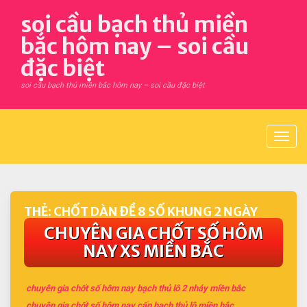
Skip
soi cầu bạch thủ miền
to
content
bắc hôm nay – soi cầu
đặc biệt
soi cầu bạch thủ miền bắc hôm nay – soi cầu đặc biệt
THẺ:
CHỐT DÀN ĐỀ 8 SỐ KHUNG 2 NGÀY
CHUYÊN GIA CHỐT SỐ HÔM
NAY XS MIỀN BẮC
chuyên gia chốt số hôm nay bạch thủ lô 2 nháy miền bắc
chuyên gia chốt số hôm nay cấp bạch thủ lô miền bắc