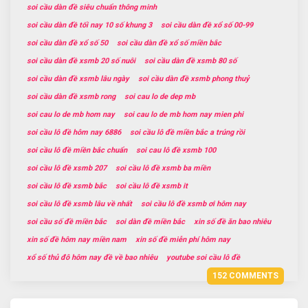
soi cầu dàn đề siêu chuẩn thông minh
soi cầu dàn đề tối nay 10 số khung 3
soi cầu dàn đề xổ số 00-99
soi cầu dàn đề xổ số 50
soi cầu dàn đề xổ số miền bắc
soi cầu dàn đề xsmb 20 số nuôi
soi cầu dàn đề xsmb 80 số
soi cầu dàn đề xsmb lâu ngày
soi cầu dàn đề xsmb phong thuỷ
soi cầu dàn đề xsmb rong
soi cau lo de dep mb
soi cau lo de mb hom nay
soi cau lo de mb hom nay mien phi
soi cầu lô đề hôm nay 6886
soi cầu lô đề miền bắc a trúng rồi
soi cầu lô đề miền bắc chuẩn
soi cau lô đề xsmb 100
soi cầu lô đề xsmb 207
soi cầu lô đề xsmb ba miền
soi cầu lô đề xsmb bắc
soi cầu lô đề xsmb it
soi cầu lô đề xsmb lâu về nhất
soi cầu lô đề xsmb ơi hôm nay
soi cầu số đề miền bắc
soi dàn đề miền bắc
xin số đề ăn bao nhiêu
xin số đề hôm nay miền nam
xin số đề miễn phí hôm nay
xổ số thủ đô hôm nay đề về bao nhiêu
youtube soi cầu lô đề
152 COMMENTS