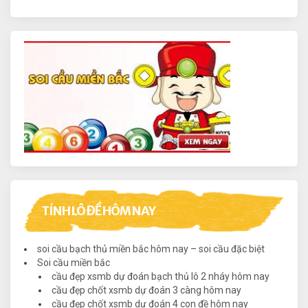
cho:
TÍNH LÔ ĐỀ HÔM NAY
soi cầu bạch thủ miền bắc hôm nay – soi cầu đặc biệt
Soi cầu miền bắc
cầu đẹp xsmb dự đoán bạch thủ lô 2 nháy hôm nay
cầu đẹp chốt xsmb dự đoán 3 càng hôm nay
cầu đẹp chốt xsmb dự đoán 4 con đề hôm nay