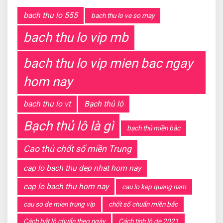
bach thu lo 555
bach thu lo ve so may
bach thu lo vip mb
bach thu lo vip mien bac ngay
hom nay
bach thu lo vt
Bạch thủ lô
Bạch thủ lô là gì
bạch thủ miền bắc
Cao thủ chốt số miền Trung
cap lo bach thu dep nhat hom nay
cap lo bach thu hom nay
cau lo kep quang nam
cau so de mien trung víp
chốt số chuẩn miền bắc
Cách bắt lô chuẩn theo ngày
Cách tính lô de 2021