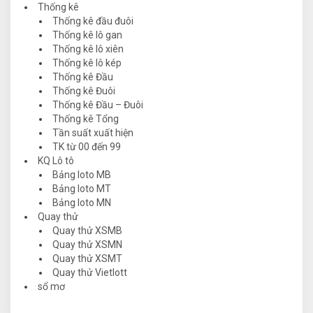
Thống kê
Thống kê đầu đuôi
Thống kê lô gan
Thống kê lô xiên
Thống kê lô kép
Thống kê Đầu
Thống kê Đuôi
Thống kê Đầu – Đuôi
Thống kê Tổng
Tần suất xuất hiện
TK từ 00 đến 99
KQ Lô tô
Bảng loto MB
Bảng loto MT
Bảng loto MN
Quay thử
Quay thử XSMB
Quay thử XSMN
Quay thử XSMT
Quay thử Vietlott
sổ mơ