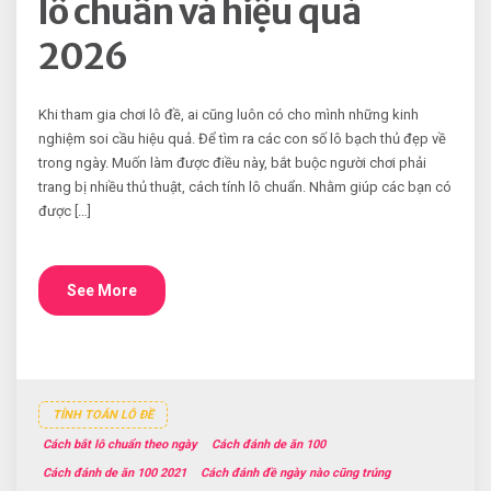
lô chuẩn và hiệu quả
2026
Khi tham gia chơi lô đề, ai cũng luôn có cho mình những kinh
nghiệm soi cầu hiệu quả. Để tìm ra các con số lô bạch thủ đẹp về
trong ngày. Muốn làm được điều này, bắt buộc người chơi phải
trang bị nhiều thủ thuật, cách tính lô chuẩn. Nhằm giúp các bạn có
được […]
See More
TÍNH TOÁN LÔ ĐỀ
Cách bắt lô chuẩn theo ngày
Cách đánh de ăn 100
Cách đánh de ăn 100 2021
Cách đánh đề ngày nào cũng trúng