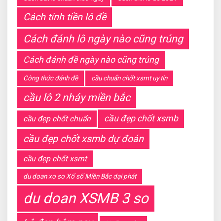
Cách tính tiền lô đề
Cách đánh lô ngày nào cũng trúng
Cách đánh đề ngày nào cũng trúng
Công thức đánh đề
cầu chuẩn chốt xsmt uy tín
cầu lô 2 nháy miền bắc
cầu đẹp chốt xsmb
cầu đẹp chốt chuẩn
cầu đẹp chốt xsmb dự đoán
cầu đẹp chốt xsmt
du doan xo so Xổ số Miền Bắc dại phát
du doan XSMB 3 so