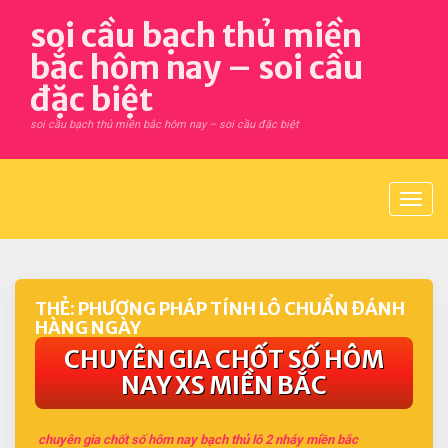
Skip
soi cầu bạch thủ miền
to
content
bắc hôm nay – soi cầu
đặc biệt
soi cầu bạch thủ miền bắc hôm nay – soi cầu đặc biệt
THẺ:
PHƯƠNG PHÁP TÍNH LÔ CHUẨN ĐÁNH
HÀNG NGÀY
CHUYÊN GIA CHỐT SỐ HÔM
NAY XS MIỀN BẮC
chuyên gia chốt số hôm nay bạch thủ lô 2 nháy miền bắc