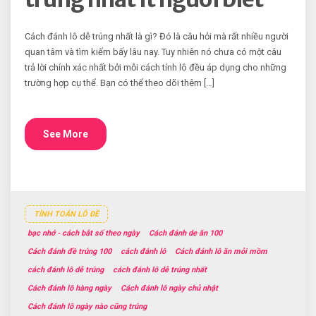
Cách đánh lô dễ trúng nhất là gì? Đó là câu hỏi mà rất nhiều người
quan tâm và tìm kiếm bấy lâu nay. Tuy nhiên nó chưa có một câu
trả lời chính xác nhất bởi mỗi cách tính lô đều áp dụng cho những
trường hợp cụ thể. Bạn có thể theo dõi thêm […]
See More
TÍNH TOÁN LÔ ĐỀ
bạc nhớ - cách bắt số theo ngày
Cách đánh de ăn 100
Cách đánh đề trúng 100
cách đánh lô
Cách đánh lô ăn mỏi mồm
cách đánh lô dễ trúng
cách đánh lô dễ trúng nhất
Cách đánh lô hàng ngày
Cách đánh lô ngày chủ nhật
Cách đánh lô ngày nào cũng trúng