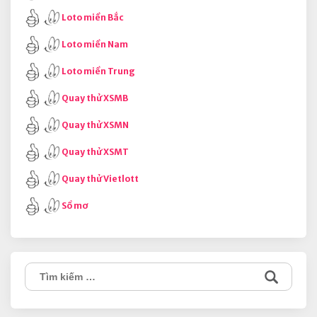
Loto miền Bắc
Loto miền Nam
Loto miền Trung
Quay thử XSMB
Quay thử XSMN
Quay thử XSMT
Quay thử Vietlott
Sổ mơ
Tìm
kiếm
cho: