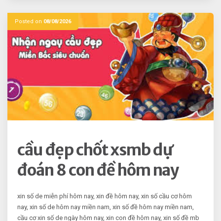
Posted on
08/08/2026
cầu đẹp chốt xsmb dự
đoán 8 con đề hôm nay
xin số de miễn phí hôm nay, xin đề hôm nay, xin số cầu cơ hôm
nay, xin số de hôm nay miền nam, xin số đề hôm nay miền nam,
cầu cơ xin số de ngày hôm nay, xin con đề hôm nay, xin số đề mb