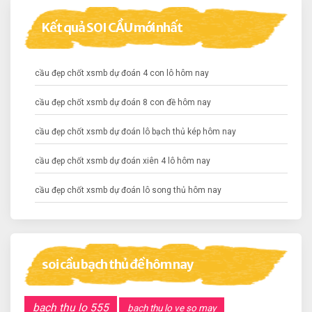
Kết quả SOI CẦU mới nhất
cầu đẹp chốt xsmb dự đoán 4 con lô hôm nay
cầu đẹp chốt xsmb dự đoán 8 con đề hôm nay
cầu đẹp chốt xsmb dự đoán lô bạch thủ kép hôm nay
cầu đẹp chốt xsmb dự đoán xiên 4 lô hôm nay
cầu đẹp chốt xsmb dự đoán lô song thủ hôm nay
soi cầu bạch thủ đề hôm nay
bach thu lo 555
bach thu lo ve so may