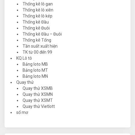
Thống kê lô gan
Thống kê lô xiên
Thống kê lô kép
Thống kê Đầu
Thống kê Đuôi
Thống kê Đầu – Đuôi
Thống kê Tổng
Tần suất xuất hiện
TK từ 00 đến 99
KQ Lô tô
Bảng loto MB
Bảng loto MT
Bảng loto MN
Quay thử
Quay thử XSMB
Quay thử XSMN
Quay thử XSMT
Quay thử Vietlott
sổ mơ