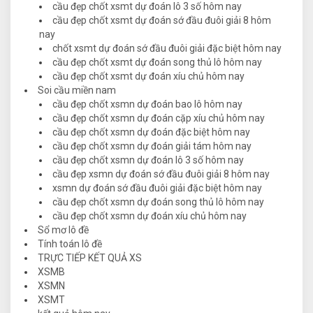
cầu đẹp chốt xsmt dự đoán lô 3 số hôm nay
cầu đẹp chốt xsmt dự đoán sớ đầu đuôi giải 8 hôm
nay
chốt xsmt dự đoán sớ đầu đuôi giải đặc biệt hôm nay
cầu đẹp chốt xsmt dự đoán song thủ lô hôm nay
cầu đẹp chốt xsmt dự đoán xíu chủ hôm nay
Soi cầu miền nam
cầu đẹp chốt xsmn dự đoán bao lô hôm nay
cầu đẹp chốt xsmn dự đoán cặp xíu chủ hôm nay
cầu đẹp chốt xsmn dự đoán đặc biệt hôm nay
cầu đẹp chốt xsmn dự đoán giải tám hôm nay
cầu đẹp chốt xsmn dự đoán lô 3 số hôm nay
cầu đẹp xsmn dự đoán sớ đầu đuôi giải 8 hôm nay
xsmn dự đoán sớ đầu đuôi giải đặc biệt hôm nay
cầu đẹp chốt xsmn dự đoán song thủ lô hôm nay
cầu đẹp chốt xsmn dự đoán xíu chủ hôm nay
Sổ mơ lô đề
Tính toán lô đề
TRỰC TIẾP KẾT QUẢ XS
XSMB
XSMN
XSMT