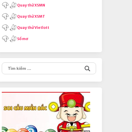
Quay thử XSMN
Quay thử XSMT
Quay thử Vietlott
Sổ mơ
Tìm
kiếm
cho: