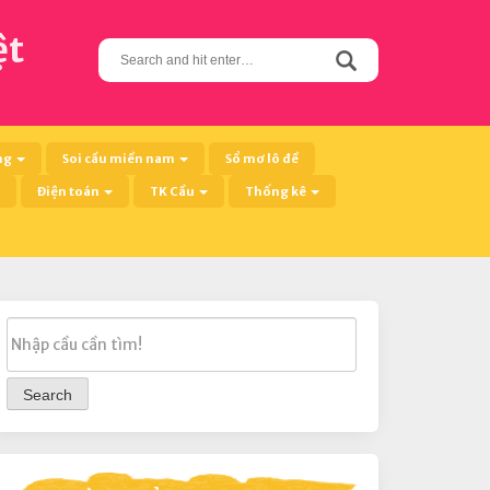
ệt
Search
for:
ung
Soi cầu miền nam
Sổ mơ lô đề
Điện toán
TK Cầu
Thống kê
Search