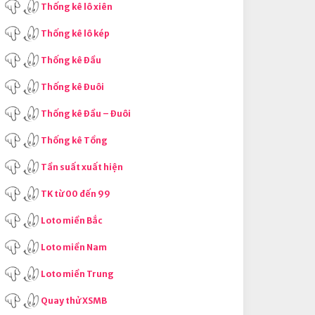
Thống kê lô xiên
Thống kê lô kép
Thống kê Đầu
Thống kê Đuôi
Thống kê Đầu – Đuôi
Thống kê Tổng
Tần suất xuất hiện
TK từ 00 đến 99
Loto miền Bắc
Loto miền Nam
Loto miền Trung
Quay thử XSMB