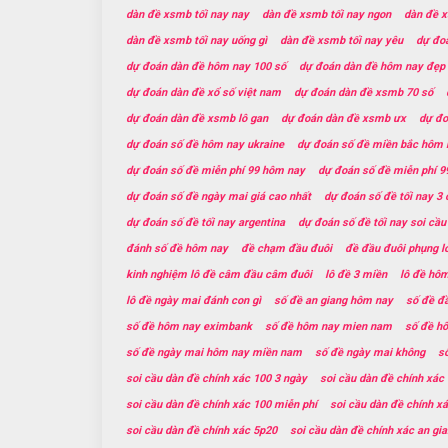
dàn đề xsmb tối nay nay
dàn đề xsmb tối nay ngon
dàn đề x
dàn đề xsmb tối nay uống gì
dàn đề xsmb tối nay yêu
dự đo
dự đoán dàn đề hôm nay 100 số
dự đoán dàn đề hôm nay đẹp
dự đoán dàn đề xổ số việt nam
dự đoán dàn đề xsmb 70 số
dự đoán dàn đề xsmb lô gan
dự đoán dàn đề xsmb ưx
dự đo
dự đoán số đề hôm nay ukraine
dự đoán số đề miền bắc hôm 
dự đoán số đề miễn phí 99 hôm nay
dự đoán số đề miễn phí 9
dự đoán số đề ngày mai giá cao nhất
dự đoán số đề tối nay 3
dự đoán số đề tối nay argentina
dự đoán số đề tối nay soi cầu
đánh số đề hôm nay
đề chạm đầu đuôi
đề đầu đuôi phụng l
kinh nghiệm lô đề câm đầu câm đuôi
lô đề 3 miền
lô đề hô
lô đề ngày mai đánh con gì
số đề an giang hôm nay
số đề đ
số đề hôm nay eximbank
số đề hôm nay mien nam
số đề h
số đề ngày mai hôm nay miền nam
số đề ngày mai không
s
soi cầu dàn đề chính xác 100 3 ngày
soi cầu dàn đề chính xác
soi cầu dàn đề chính xác 100 miễn phí
soi cầu dàn đề chính x
soi cầu dàn đề chính xác 5p20
soi cầu dàn đề chính xác an gi