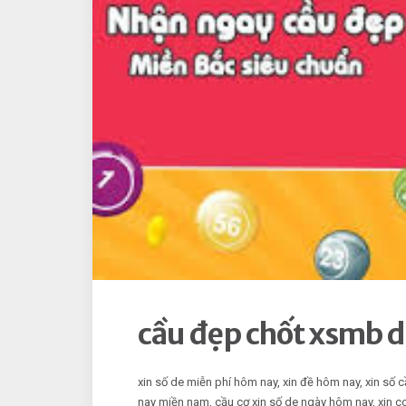
cầu đẹp chốt xsmb d
xin số de miễn phí hôm nay, xin đề hôm nay, xin số
nay miền nam, cầu cơ xin số de ngày hôm nay, xin c