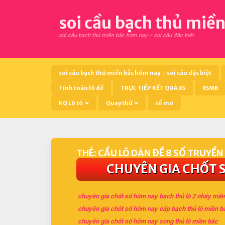
Skip
to
soi cầu bạch thủ miền
content
soi cầu bạch thủ miền bắc hôm nay – soi cầu đặc biệt
soi cầu bạch thủ miền bắc hôm nay – soi cầu đặc biệt
Tính toán lô đề
TRỰC TIẾP KẾT QUẢ XS
XSMB
KQ Lô tô
Quay thử
sổ mơ
THẺ:
CẦU LÔ DÀN ĐỀ 8 SỐ TRUYỀ
CHUYÊN GIA CHỐT 
chuyên gia chốt số hôm nay bạch thủ lô 2 nháy miề
chuyên gia chốt số hôm nay cấp bạch thủ lô miền b
chuyên gia chốt số hôm nay song thủ lô miền bắc