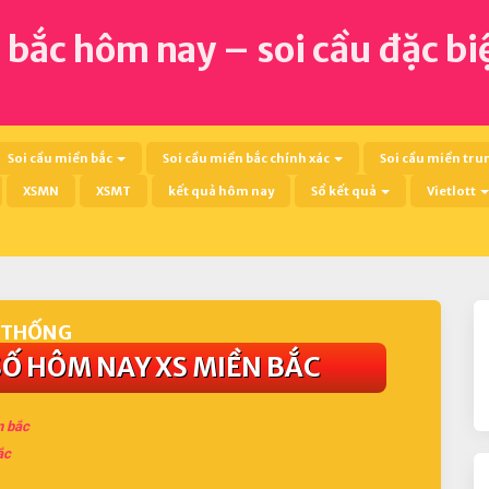
 bắc hôm nay – soi cầu đặc bi
Soi cầu miền bắc
Soi cầu miền bắc chính xác
Soi cầu miền tr
XSMN
XSMT
kết quả hôm nay
Sổ kết quả
Vietlott
N THỐNG
SỐ HÔM NAY XS MIỀN BẮC
n bắc
ắc