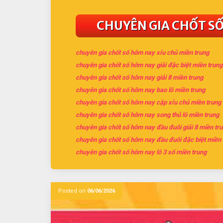
CHUYÊN GIA CHỐT S
chuyên gia chốt số hôm nay xỉu chủ miền trung
chuyên gia chốt số hôm nay giải đặc biệt miền trung
chuyên gia chốt số hôm nay giải 8 miền trung
chuyên gia chốt số hôm nay bao lô miền trung
chuyên gia chốt số hôm nay cặp xỉu chủ miền trung
chuyên gia chốt số hôm nay song thủ lô miền trung
chuyên gia chốt số hôm nay đầu đuôi giải 8 miền tr
chuyên gia chốt số hôm nay đầu đuôi đặc biệt miền 
chuyên gia chốt số hôm nay lô 3 số miền trung
Posted on
06/06/2026