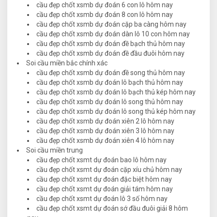
cầu đẹp chốt xsmb dự đoán 6 con lô hôm nay
cầu đẹp chốt xsmb dự đoán 8 con lô hôm nay
cầu đẹp chốt xsmb dự đoán cặp ba càng hôm nay
cầu đẹp chốt xsmb dự đoán dàn lô 10 con hôm nay
cầu đẹp chốt xsmb dự đoán đề bạch thủ hôm nay
cầu đẹp chốt xsmb dự đoán đề đầu đuôi hôm nay
Soi cầu miền bắc chính xác
cầu đẹp chốt xsmb dự đoán đề song thủ hôm nay
cầu đẹp chốt xsmb dự đoán lô bạch thủ hôm nay
cầu đẹp chốt xsmb dự đoán lô bạch thủ kép hôm nay
cầu đẹp chốt xsmb dự đoán lô song thủ hôm nay
cầu đẹp chốt xsmb dự đoán lô song thủ kép hôm nay
cầu đẹp chốt xsmb dự đoán xiên 2 lô hôm nay
cầu đẹp chốt xsmb dự đoán xiên 3 lô hôm nay
cầu đẹp chốt xsmb dự đoán xiên 4 lô hôm nay
Soi cầu miền trung
cầu đẹp chốt xsmt dự đoán bao lô hôm nay
cầu đẹp chốt xsmt dự đoán cặp xíu chủ hôm nay
cầu đẹp chốt xsmt dự đoán đặc biệt hôm nay
cầu đẹp chốt xsmt dự đoán giải tám hôm nay
cầu đẹp chốt xsmt dự đoán lô 3 số hôm nay
cầu đẹp chốt xsmt dự đoán sớ đầu đuôi giải 8 hôm