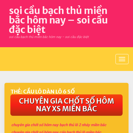
Skip
soi cầu bạch thủ miền
to
content
bắc hôm nay – soi cầu
đặc biệt
soi cầu bạch thủ miền bắc hôm nay – soi cầu đặc biệt
THẺ:
CẦU LÔ DÀN LÔ 6 SỐ
CHUYÊN GIA CHỐT SỐ HÔM
NAY XS MIỀN BẮC
chuyên gia chốt số hôm nay bạch thủ lô 2 nháy miền bắc
chuyên gia chốt số hôm nay cấp bạch thủ lô miền bắc