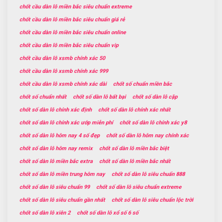
chốt cầu dàn lô miền bắc siêu chuẩn extreme
chốt cầu dàn lô miền bắc siêu chuẩn giá rẻ
chốt cầu dàn lô miền bắc siêu chuẩn online
chốt cầu dàn lô miền bắc siêu chuẩn vip
chốt cầu dàn lô xsmb chính xác 50
chốt cầu dàn lô xsmb chính xác 999
chốt cầu dàn lô xsmb chính xác dài
chốt số chuẩn miền bắc
chốt số chuẩn nhất
chốt số dàn lô bất bại
chốt số dàn lô cặp
chốt số dàn lô chính xác định
chốt số dàn lô chính xác nhất
chốt số dàn lô chính xác ướp miễn phí
chốt số dàn lô chính xác y8
chốt số dàn lô hôm nay 4 số đẹp
chốt số dàn lô hôm nay chính xác
chốt số dàn lô hôm nay remix
chốt số dàn lô miền bắc biệt
chốt số dàn lô miền bắc extra
chốt số dàn lô miền bắc nhất
chốt số dàn lô miền trung hôm nay
chốt số dàn lô siêu chuẩn 888
chốt số dàn lô siêu chuẩn 99
chốt số dàn lô siêu chuẩn extreme
chốt số dàn lô siêu chuẩn gần nhất
chốt số dàn lô siêu chuẩn lộc trời
chốt số dàn lô xiên 2
chốt số dàn lô xổ số 6 số