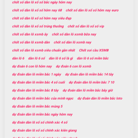
chốt số dàn lô xổ số bắc ngày hôm nay
chốt số dàn lô xổ số hôm nay 68
chốt số dàn lô xổ số hôm nay euro
chốt số dàn lô xổ số hôm nay siêu đẹp
chốt số dàn lô xổ số trúng thưởng
chốt số dàn lô xổ số vip
chốt số dàn lô xsmb ây
chốt số dàn lô xsmb bữa nay
chốt số dàn lô xsmb dàn
chốt số dàn lô xsmb nay
chốt số dàn lô xsmb siêu chuẩn gần nhất
Chốt soi cầu XSMB
dàn lô 6
dàn lô 6 số
dàn lô 6 số là gì
dàn lô 6 số miền bắc
dự đoán 6 con lô hôm nay
dự đoán 6 con lô xsmb
dự đoán dàn lô miền bắc 1 ngày
dự đoán dàn lô miền bắc 14 tây
dự đoán dàn lô miền bắc 4 số cuối
dự đoán dàn lô miền bắc 7 10
dự đoán dàn lô miền bắc 8 tây
dự đoán dàn lô miền bắc bây giờ
dự đoán dàn lô miền bắc của minh ngọc
dự đoán dàn lô miền bắc loto
dự đoán dàn lô miền bắc mùng 5
dự đoán dàn lô miền bắc ngày hôm nay
dự đoán dàn lô xổ số chính xác 4 số
dự đoán dàn lô xổ số chính xác kiên giang