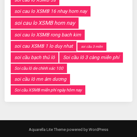
soi cau lo XSMB 16 nhay hom nay
soi cau lo XSMB hom nay
soi cau lo XSMB rong bach kim
soi cau XSMB 1 lo duy nhat
soi cầu 3 miền
soi cầu bạch thủ lô
Soi cầu lô 3 càng miễn phí
Soi cầu lô de chính xác 100
soi cầu lô mn âm dương
Soi cầu XSMB miễn phí ngày hôm nay
Aquarella Lite Theme
powered by
WordPress