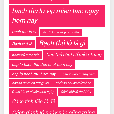
bach thu lo vip mien bac ngay
hom nay
bach thu lo vt
Bao lô 2 con trúng bao nhiêu
Bạch thủ lô là gì
Bạch thủ lô
Cao thủ chốt số miền Trung
bạch thủ miền bắc
cap lo bach thu dep nhat hom nay
cap lo bach thu hom nay
cau lo kep quang nam
cau so de mien trung víp
chốt số chuẩn miền bắc
Cách bắt lô chuẩn theo ngày
Cách tính lô de 2021
Cách tính tiền lô đề
Cách đánh lô ngày nào cũng trúng