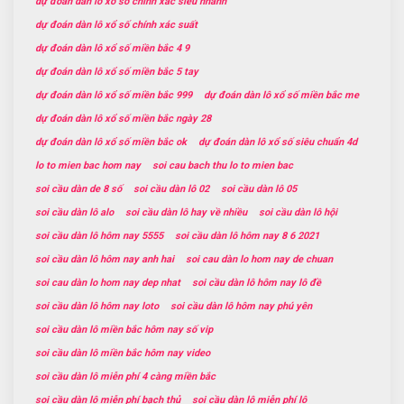
dự đoán dàn lô xổ số chính xác siêu nhanh
dự đoán dàn lô xổ số chính xác suất
dự đoán dàn lô xổ số miền bắc 4 9
dự đoán dàn lô xổ số miền bắc 5 tay
dự đoán dàn lô xổ số miền bắc 999
dự đoán dàn lô xổ số miền bắc me
dự đoán dàn lô xổ số miền bắc ngày 28
dự đoán dàn lô xổ số miền bắc ok
dự đoán dàn lô xổ số siêu chuẩn 4d
lo to mien bac hom nay
soi cau bach thu lo to mien bac
soi cầu dàn de 8 số
soi cầu dàn lô 02
soi cầu dàn lô 05
soi cầu dàn lô alo
soi cầu dàn lô hay về nhiều
soi cầu dàn lô hội
soi cầu dàn lô hôm nay 5555
soi cầu dàn lô hôm nay 8 6 2021
soi cầu dàn lô hôm nay anh hai
soi cau dàn lo hom nay de chuan
soi cau dàn lo hom nay dep nhat
soi cầu dàn lô hôm nay lô đề
soi cầu dàn lô hôm nay loto
soi cầu dàn lô hôm nay phú yên
soi cầu dàn lô miền bắc hôm nay số vip
soi cầu dàn lô miền bắc hôm nay video
soi cầu dàn lô miễn phí 4 càng miền bắc
soi cầu dàn lô miễn phí bạch thủ
soi cầu dàn lô miễn phí lô