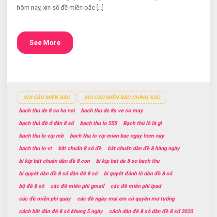
hôm nay, xin số đề miền bắc […]
See More
SOI CẦU MIỀN BẮC
SOI CẦU MIỀN BẮC CHÍNH XÁC
bach thu de 8 so ha noi
bach thu de 8s ve so may
bạch thủ đề ở dàn 8 số
bach thu lo 555
Bạch thủ lô là gì
bach thu lo vip mb
bach thu lo vip mien bac ngay hom nay
bach thu lo vt
bắt chuẩn 8 số đề
bắt chuẩn dàn đề 8 hàng ngày
bí kíp bắt chuẩn dàn đề 8 con
bi kip bat de 8 so bach thu
bí quyết dàn đề 8 số dàn đề 8 số
bí quyết đánh lô dàn đề 8 số
bộ đề 8 số
các đề miễn phí gmail
các đề miễn phí ipad
các đề miễn phí quay
các đề ngày mai em có quyền mơ tưởng
cách bắt dàn đề 8 số khung 5 ngày
cách dàn đề 8 số dàn đề 8 số 2020