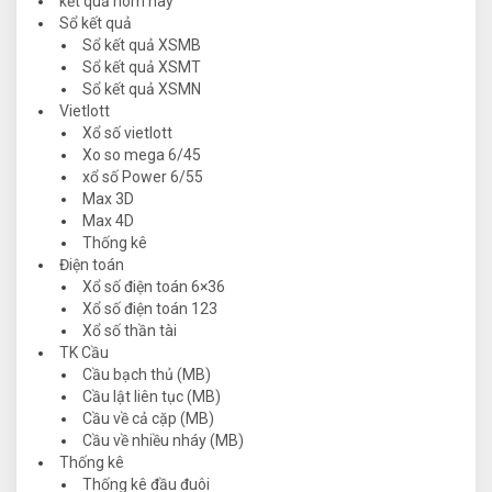
kết quả hôm nay
Sổ kết quả
Sổ kết quả XSMB
Sổ kết quả XSMT
Sổ kết quả XSMN
Vietlott
Xổ số vietlott
Xo so mega 6/45
xổ số Power 6/55
Max 3D
Max 4D
Thống kê
Điện toán
Xổ số điện toán 6×36
Xổ số điện toán 123
Xổ số thần tài
TK Cầu
Cầu bạch thủ (MB)
Cầu lật liên tục (MB)
Cầu về cả cặp (MB)
Cầu về nhiều nháy (MB)
Thống kê
Thống kê đầu đuôi