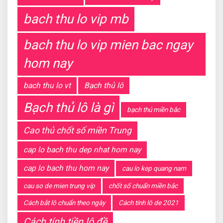
bach thu lo vip mb
bach thu lo vip mien bac ngay
hom nay
bach thu lo vt
Bạch thủ lô
Bạch thủ lô là gì
bạch thủ miền bắc
Cao thủ chốt số miền Trung
cap lo bach thu dep nhat hom nay
cap lo bach thu hom nay
cau lo kep quang nam
cau so de mien trung víp
chốt số chuẩn miền bắc
Cách bắt lô chuẩn theo ngày
Cách tính lô de 2021
Cách tính tiền lô đề