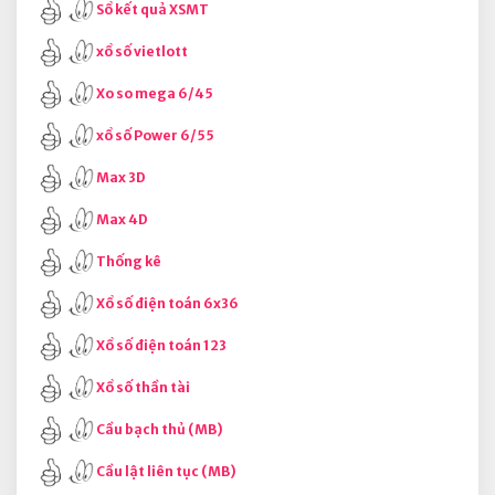
Sổ kết quả XSMT
xổ số vietlott
Xo so mega 6/45
xổ số Power 6/55
Max 3D
Max 4D
Thống kê
Xổ số điện toán 6x36
Xổ số điện toán 123
Xổ số thần tài
Cầu bạch thủ (MB)
Cầu lật liên tục (MB)