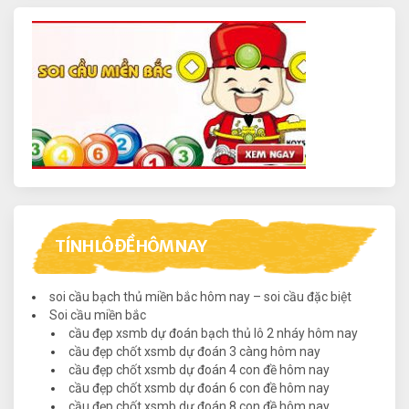
TÍNH LÔ ĐỀ HÔM NAY
soi cầu bạch thủ miền bắc hôm nay – soi cầu đặc biệt
Soi cầu miền bắc
cầu đẹp xsmb dự đoán bạch thủ lô 2 nháy hôm nay
cầu đẹp chốt xsmb dự đoán 3 càng hôm nay
cầu đẹp chốt xsmb dự đoán 4 con đề hôm nay
cầu đẹp chốt xsmb dự đoán 6 con đề hôm nay
cầu đẹp chốt xsmb dự đoán 8 con đề hôm nay