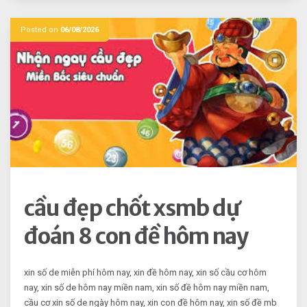
Posted on
06/08/2026
cầu đẹp chốt xsmb dự
đoán 8 con đề hôm nay
xin số de miễn phí hôm nay, xin đề hôm nay, xin số cầu cơ hôm
nay, xin số de hôm nay miền nam, xin số đề hôm nay miền nam,
cầu cơ xin số de ngày hôm nay, xin con đề hôm nay, xin số đề mb