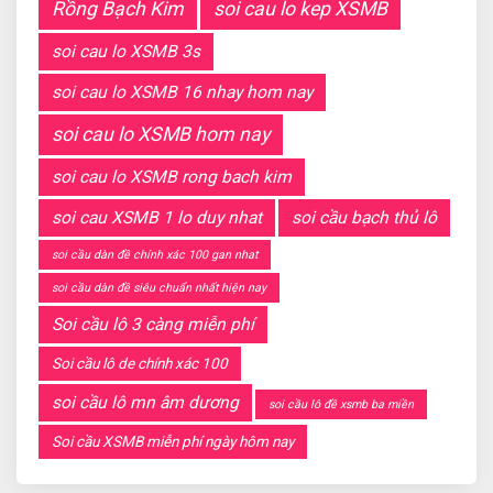
Rồng Bạch Kim
soi cau lo kep XSMB
soi cau lo XSMB 3s
soi cau lo XSMB 16 nhay hom nay
soi cau lo XSMB hom nay
soi cau lo XSMB rong bach kim
soi cau XSMB 1 lo duy nhat
soi cầu bạch thủ lô
soi cầu dàn đề chính xác 100 gan nhat
soi cầu dàn đề siêu chuẩn nhất hiện nay
Soi cầu lô 3 càng miễn phí
Soi cầu lô de chính xác 100
soi cầu lô mn âm dương
soi cầu lô đề xsmb ba miền
Soi cầu XSMB miễn phí ngày hôm nay