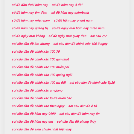
số đề đầu đuôi hôm nay
số đề hôm nay 4 đài
số đề hôm nay êm đềm
số đề hôm nay eximbank
số đề hôm nay mien nam
số đề hôm nay o viet nam
số đề hôm nay quảng trị
số đề ngày mai hôm nay miền nam
số đề ngày mai không
số đề ngày mai quay đến
soi cau 7/7
soi cầu dàn đề âm dương
soi cầu dàn đề chính xác 100 3 ngày
soi cầu dàn đề chính xác 100 70
soi cầu dàn đề chính xác 100 gan nhat
soi cầu dàn đề chính xác 100 miễn phí
soi cầu dàn đề chính xác 100 quảng ngãi
soi cầu dàn đề chính xác 100 ưu đãi
soi cầu dàn đề chính xác 5p20
soi cầu dàn đề chính xác an giang
soi cầu dàn đề chính xác lô đề miền bắc
soi cầu dàn đề chính xác theo ngày
soi cầu dàn đề ê tô
soi cầu dàn đề hôm nay 9999
soi cầu dàn đề hôm nay ăn
soi cầu dàn đề hôm nay em
soi cầu dàn đề phong thủy
soi cầu dàn đề siêu chuẩn nhất hiện nay