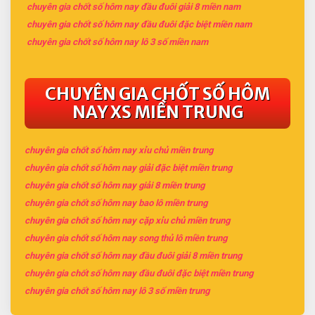
chuyên gia chốt số hôm nay đầu đuôi giải 8 miền nam
chuyên gia chốt số hôm nay đầu đuôi đặc biệt miền nam
chuyên gia chốt số hôm nay lô 3 số miền nam
CHUYÊN GIA CHỐT SỐ HÔM
NAY XS MIỀN TRUNG
chuyên gia chốt số hôm nay xỉu chủ miền trung
chuyên gia chốt số hôm nay giải đặc biệt miền trung
chuyên gia chốt số hôm nay giải 8 miền trung
chuyên gia chốt số hôm nay bao lô miền trung
chuyên gia chốt số hôm nay cặp xỉu chủ miền trung
chuyên gia chốt số hôm nay song thủ lô miền trung
chuyên gia chốt số hôm nay đầu đuôi giải 8 miền trung
chuyên gia chốt số hôm nay đầu đuôi đặc biệt miền trung
chuyên gia chốt số hôm nay lô 3 số miền trung