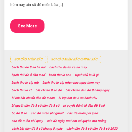
hôm nay, xin số đề miền bắc […]
See More
SOI CẦU MIỀN BẮC
SOI CẦU MIỀN BẮC CHÍNH XÁC
bach thu de 8 so ha noi
bach thu de 8s ve so may
bạch thủ đề ở dàn 8 số
bach thu lo 555
Bạch thủ lô là gì
bach thu lo vip mb
bach thu lo vip mien bac ngay hom nay
bach thu lo vt
bắt chuẩn 8 số đề
bắt chuẩn dàn đề 8 hàng ngày
bí kíp bắt chuẩn dàn đề 8 con
bi kip bat de 8 so bach thu
bí quyết dàn đề 8 số dàn đề 8 số
bí quyết đánh lô dàn đề 8 số
bộ đề 8 số
các đề miễn phí gmail
các đề miễn phí ipad
các đề miễn phí quay
các đề ngày mai em có quyền mơ tưởng
cách bắt dàn đề 8 số khung 5 ngày
cách dàn đề 8 số dàn đề 8 số 2020