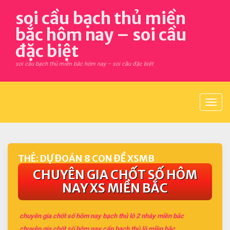
Skip
soi cầu bạch thủ miền
to
content
bắc hôm nay – soi cầu
đặc biệt
soi cầu bạch thủ miền bắc hôm nay – soi cầu đặc biệt
THẺ:
DỰ ĐOÁN 8 CON ĐỀ XSMB
CHUYÊN GIA CHỐT SỐ HÔM
NAY XS MIỀN BẮC
chuyên gia chốt số hôm nay bạch thủ lô 2 nháy miền bắc
chuyên gia chốt số hôm nay cấp bạch thủ lô miền bắc