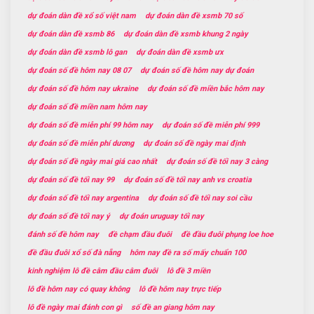
dự đoán dàn đề xổ số việt nam
dự đoán dàn đề xsmb 70 số
dự đoán dàn đề xsmb 86
dự đoán dàn đề xsmb khung 2 ngày
dự đoán dàn đề xsmb lô gan
dự đoán dàn đề xsmb ưx
dự đoán số đề hôm nay 08 07
dự đoán số đề hôm nay dự đoán
dự đoán số đề hôm nay ukraine
dự đoán số đề miền bắc hôm nay
dự đoán số đề miền nam hôm nay
dự đoán số đề miễn phí 99 hôm nay
dự đoán số đề miễn phí 999
dự đoán số đề miễn phí dương
dự đoán số đề ngày mai định
dự đoán số đề ngày mai giá cao nhất
dự đoán số đề tối nay 3 càng
dự đoán số đề tối nay 99
dự đoán số đề tối nay anh vs croatia
dự đoán số đề tối nay argentina
dự đoán số đề tối nay soi cầu
dự đoán số đề tối nay ý
dự đoán uruguay tối nay
đánh số đề hôm nay
đề chạm đầu đuôi
đề đầu đuôi phụng loe hoe
đề đầu đuôi xổ số đà nẵng
hôm nay đề ra số mấy chuẩn 100
kinh nghiệm lô đề câm đầu câm đuôi
lô đề 3 miền
lô đề hôm nay có quay không
lô đề hôm nay trực tiếp
lô đề ngày mai đánh con gì
số đề an giang hôm nay