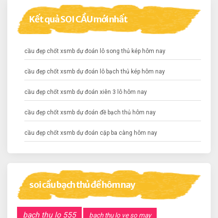
Kết quả SOI CẦU mới nhất
cầu đẹp chốt xsmb dự đoán lô song thủ kép hôm nay
cầu đẹp chốt xsmb dự đoán lô bạch thủ kép hôm nay
cầu đẹp chốt xsmb dự đoán xiên 3 lô hôm nay
cầu đẹp chốt xsmb dự đoán đề bạch thủ hôm nay
cầu đẹp chốt xsmb dự đoán cặp ba càng hôm nay
soi cầu bạch thủ đề hôm nay
bach thu lo 555
bach thu lo ve so may