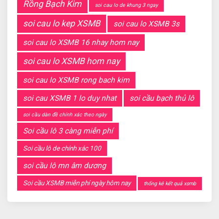
Rồng Bạch Kim
soi cau lo de khung 3 ngay
soi cau lo kep XSMB
soi cau lo XSMB 3s
soi cau lo XSMB 16 nhay hom nay
soi cau lo XSMB hom nay
soi cau lo XSMB rong bach kim
soi cau XSMB 1 lo duy nhat
soi cầu bạch thủ lô
soi cầu dàn đề chính xác theo ngày
Soi cầu lô 3 càng miễn phí
Soi cầu lô de chính xác 100
soi cầu lô mn âm dương
Soi cầu XSMB miễn phí ngày hôm nay
thống kê kết quả xsmb