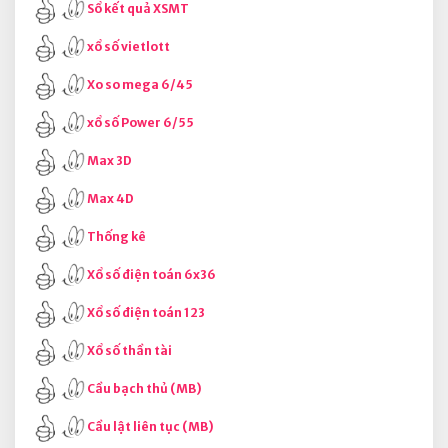
Sổ kết quả XSMT
xổ số vietlott
Xo so mega 6/45
xổ số Power 6/55
Max 3D
Max 4D
Thống kê
Xổ số điện toán 6x36
Xổ số điện toán 123
Xổ số thần tài
Cầu bạch thủ (MB)
Cầu lật liên tục (MB)