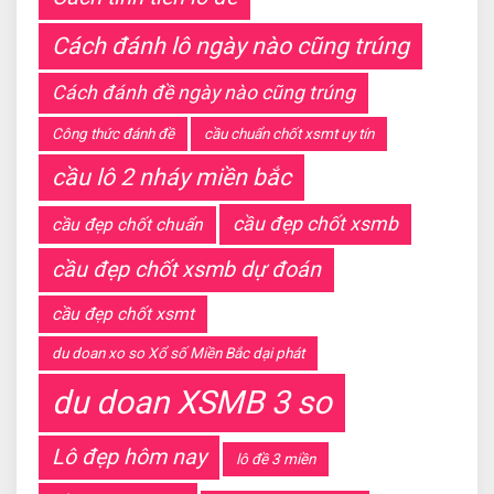
Cách đánh lô ngày nào cũng trúng
Cách đánh đề ngày nào cũng trúng
Công thức đánh đề
cầu chuẩn chốt xsmt uy tín
cầu lô 2 nháy miền bắc
cầu đẹp chốt xsmb
cầu đẹp chốt chuẩn
cầu đẹp chốt xsmb dự đoán
cầu đẹp chốt xsmt
du doan xo so Xổ số Miền Bắc dại phát
du doan XSMB 3 so
Lô đẹp hôm nay
lô đề 3 miền