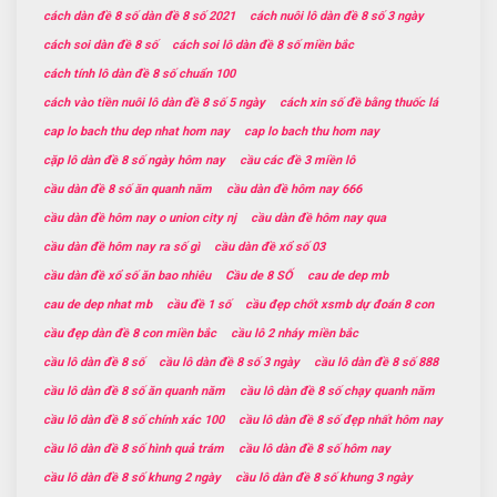
cách dàn đề 8 số dàn đề 8 số 2021
cách nuôi lô dàn đề 8 số 3 ngày
cách soi dàn đề 8 số
cách soi lô dàn đề 8 số miền bắc
cách tính lô dàn đề 8 số chuẩn 100
cách vào tiền nuôi lô dàn đề 8 số 5 ngày
cách xin số đề bằng thuốc lá
cap lo bach thu dep nhat hom nay
cap lo bach thu hom nay
cặp lô dàn đề 8 số ngày hôm nay
cầu các đề 3 miền lô
cầu dàn đề 8 số ăn quanh năm
cầu dàn đề hôm nay 666
cầu dàn đề hôm nay o union city nj
cầu dàn đề hôm nay qua
cầu dàn đề hôm nay ra số gì
cầu dàn đề xổ số 03
cầu dàn đề xổ số ăn bao nhiêu
Cầu de 8 SỐ
cau de dep mb
cau de dep nhat mb
cầu đề 1 số
cầu đẹp chốt xsmb dự đoán 8 con
cầu đẹp dàn đề 8 con miền bắc
cầu lô 2 nháy miền bắc
cầu lô dàn đề 8 số
cầu lô dàn đề 8 số 3 ngày
cầu lô dàn đề 8 số 888
cầu lô dàn đề 8 số ăn quanh năm
cầu lô dàn đề 8 số chạy quanh năm
cầu lô dàn đề 8 số chính xác 100
cầu lô dàn đề 8 số đẹp nhất hôm nay
cầu lô dàn đề 8 số hình quả trám
cầu lô dàn đề 8 số hôm nay
cầu lô dàn đề 8 số khung 2 ngày
cầu lô dàn đề 8 số khung 3 ngày