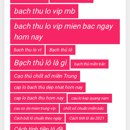
bach thu lo vip mb
bach thu lo vip mien bac ngay
hom nay
bach thu lo vt
Bạch thủ lô
Bạch thủ lô là gì
bạch thủ miền bắc
Cao thủ chốt số miền Trung
cap lo bach thu dep nhat hom nay
cap lo bach thu hom nay
cau lo kep quang nam
cau so de mien trung víp
chốt số chuẩn miền bắc
Cách bắt lô chuẩn theo ngày
Cách tính lô de 2021
Cách tính tiền lô đề