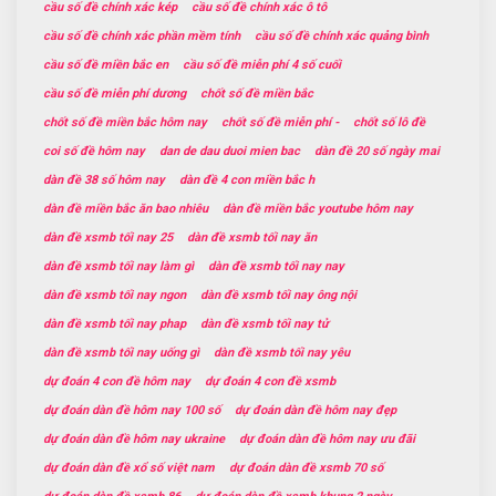
cầu số đề chính xác kép
cầu số đề chính xác ô tô
cầu số đề chính xác phần mềm tính
cầu số đề chính xác quảng bình
cầu số đề miền bắc en
cầu số đề miễn phí 4 số cuối
cầu số đề miễn phí dương
chốt số đề miền bắc
chốt số đề miền bắc hôm nay
chốt số đề miễn phí -
chốt số lô đề
coi số đề hôm nay
dan de dau duoi mien bac
dàn đề 20 số ngày mai
dàn đề 38 số hôm nay
dàn đề 4 con miền bắc h
dàn đề miền bắc ăn bao nhiêu
dàn đề miền bắc youtube hôm nay
dàn đề xsmb tối nay 25
dàn đề xsmb tối nay ăn
dàn đề xsmb tối nay làm gì
dàn đề xsmb tối nay nay
dàn đề xsmb tối nay ngon
dàn đề xsmb tối nay ông nội
dàn đề xsmb tối nay phap
dàn đề xsmb tối nay tử
dàn đề xsmb tối nay uống gì
dàn đề xsmb tối nay yêu
dự đoán 4 con đề hôm nay
dự đoán 4 con đề xsmb
dự đoán dàn đề hôm nay 100 số
dự đoán dàn đề hôm nay đẹp
dự đoán dàn đề hôm nay ukraine
dự đoán dàn đề hôm nay ưu đãi
dự đoán dàn đề xổ số việt nam
dự đoán dàn đề xsmb 70 số