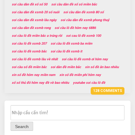
soi cầu dàn đề xổ số 50
soi cầu dàn đề xổ số miền bắc
soi cầu dàn đề xsmb 20 số nuôi
soi cầu dàn đề xsmb 80 số
soi cầu dàn đề xsmb lâu ngày
soi cầu dàn đề xsmb phong thuỷ
soi cầu dàn đề xsmb rong
soi cầu lô đề hôm nay 6886
soi cầu lô đề miền bắc a trúng rồi
soi cau lô đề xsmb 100
soi cầu lô đề xsmb 207
soi cầu lô đề xsmb ba miền
soi cầu lô đề xsmb bắc
soi cầu lô đề xsmb it
soi cầu lô đề xsmb lâu về nhất
soi cầu lô đề xsmb ơi hôm nay
soi cầu số đề miền bắc
soi dàn đề miền bắc
xin số đề ăn bao nhiêu
xin số đề hôm nay miền nam
xin số đề miễn phí hôm nay
xổ số thủ đô hôm nay đề về bao nhiêu
youtube soi cầu lô đề
128 COMMENTS
Search