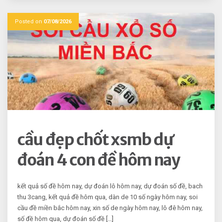
Posted on
07/08/2026
cầu đẹp chốt xsmb dự
đoán 4 con đề hôm nay
kết quả số đề hôm nay, dự đoán lô hôm nay, dự đoán số đề, bach
thu 3cang, kết quả đề hôm qua, dàn de 10 số ngày hôm nay, soi
cầu đề miền bắc hôm nay, xin số de ngày hôm nay, lô đê hôm nay,
số đề hôm qua, dự đoán số đề […]