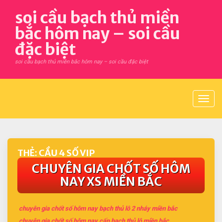
Skip
soi cầu bạch thủ miền
to
content
bắc hôm nay – soi cầu
đặc biệt
soi cầu bạch thủ miền bắc hôm nay – soi cầu đặc biệt
THẺ:
CẦU 4 SỐ VIP
CHUYÊN GIA CHỐT SỐ HÔM
NAY XS MIỀN BẮC
chuyên gia chốt số hôm nay bạch thủ lô 2 nháy miền bắc
chuyên gia chốt số hôm nay cấp bạch thủ lô miền bắc