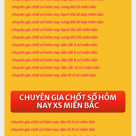
chuyên gia chốt số hôm nay song thủ lô miền bắc
chuyên gia chốt số hôm nay bạch thủ lô kép miền bắc
chuyên gia chốt số hôm nay song thủ lô kép miền bắc
chuyên gia chốt số hôm nay bạch thủ đề miền bắc
chuyên gia chốt số hôm nay song thủ đề miền bắc
chuyên gia chốt số hôm nay dàn đề 4 số miền bắc
chuyên gia chốt số hôm nay dàn đề 6 số miền bắc
chuyên gia chốt số hôm nay dàn đề 8 số miền bắc
chuyên gia chốt số hôm nay dàn đề 10 số miền bắc
chuyên gia chốt số hôm nay dàn lô 4 số miền bắc
CHUYÊN GIA CHỐT SỐ HÔM
NAY XS MIỀN BẮC
chuyên gia chốt số hôm nay dàn lô 6 số miền bắc
chuyên gia chốt số hôm nay dàn lô 8 số miền bắc