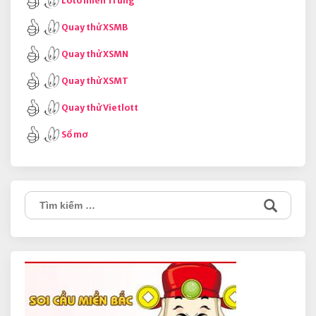
Loto miền Trung
Quay thử XSMB
Quay thử XSMN
Quay thử XSMT
Quay thử Vietlott
Sổ mơ
Tìm
kiếm
cho: