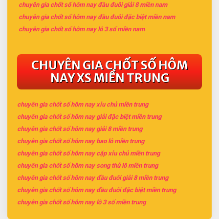
chuyên gia chốt số hôm nay đầu đuôi giải 8 miền nam
chuyên gia chốt số hôm nay đầu đuôi đặc biệt miền nam
chuyên gia chốt số hôm nay lô 3 số miền nam
CHUYÊN GIA CHỐT SỐ HÔM
NAY XS MIỀN TRUNG
chuyên gia chốt số hôm nay xỉu chủ miền trung
chuyên gia chốt số hôm nay giải đặc biệt miền trung
chuyên gia chốt số hôm nay giải 8 miền trung
chuyên gia chốt số hôm nay bao lô miền trung
chuyên gia chốt số hôm nay cặp xỉu chủ miền trung
chuyên gia chốt số hôm nay song thủ lô miền trung
chuyên gia chốt số hôm nay đầu đuôi giải 8 miền trung
chuyên gia chốt số hôm nay đầu đuôi đặc biệt miền trung
chuyên gia chốt số hôm nay lô 3 số miền trung