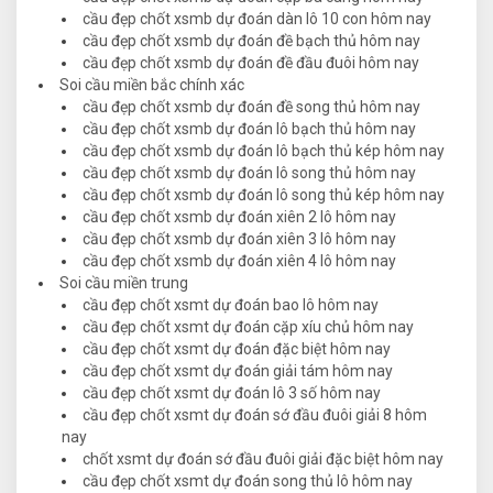
cầu đẹp chốt xsmb dự đoán dàn lô 10 con hôm nay
cầu đẹp chốt xsmb dự đoán đề bạch thủ hôm nay
cầu đẹp chốt xsmb dự đoán đề đầu đuôi hôm nay
Soi cầu miền bắc chính xác
cầu đẹp chốt xsmb dự đoán đề song thủ hôm nay
cầu đẹp chốt xsmb dự đoán lô bạch thủ hôm nay
cầu đẹp chốt xsmb dự đoán lô bạch thủ kép hôm nay
cầu đẹp chốt xsmb dự đoán lô song thủ hôm nay
cầu đẹp chốt xsmb dự đoán lô song thủ kép hôm nay
cầu đẹp chốt xsmb dự đoán xiên 2 lô hôm nay
cầu đẹp chốt xsmb dự đoán xiên 3 lô hôm nay
cầu đẹp chốt xsmb dự đoán xiên 4 lô hôm nay
Soi cầu miền trung
cầu đẹp chốt xsmt dự đoán bao lô hôm nay
cầu đẹp chốt xsmt dự đoán cặp xíu chủ hôm nay
cầu đẹp chốt xsmt dự đoán đặc biệt hôm nay
cầu đẹp chốt xsmt dự đoán giải tám hôm nay
cầu đẹp chốt xsmt dự đoán lô 3 số hôm nay
cầu đẹp chốt xsmt dự đoán sớ đầu đuôi giải 8 hôm
nay
chốt xsmt dự đoán sớ đầu đuôi giải đặc biệt hôm nay
cầu đẹp chốt xsmt dự đoán song thủ lô hôm nay