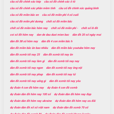
cầu số đề chính xác kép
cầu số đề chính xác ô tô
cầu số đề chính xác phần mềm tính
cầu số đề chính xác quảng bình
cầu số đề miền bắc en
cầu số đề miễn phí 4 số cuối
cầu số đề miễn phí dương
chốt số đề miền bắc
chốt số đề miền bắc hôm nay
chốt số đề miễn phí -
chốt số lô đề
coi số đề hôm nay
dan de dau duoi mien bac
dàn đề 20 số ngày mai
dàn đề 38 số hôm nay
dàn đề 4 con miền bắc h
dàn đề miền bắc ăn bao nhiêu
dàn đề miền bắc youtube hôm nay
dàn đề xsmb tối nay 25
dàn đề xsmb tối nay ăn
dàn đề xsmb tối nay làm gì
dàn đề xsmb tối nay nay
dàn đề xsmb tối nay ngon
dàn đề xsmb tối nay ông nội
dàn đề xsmb tối nay phap
dàn đề xsmb tối nay tử
dàn đề xsmb tối nay uống gì
dàn đề xsmb tối nay yêu
dự đoán 4 con đề hôm nay
dự đoán 4 con đề xsmb
dự đoán dàn đề hôm nay 100 số
dự đoán dàn đề hôm nay đẹp
dự đoán dàn đề hôm nay ukraine
dự đoán dàn đề hôm nay ưu đãi
dự đoán dàn đề xổ số việt nam
dự đoán dàn đề xsmb 70 số