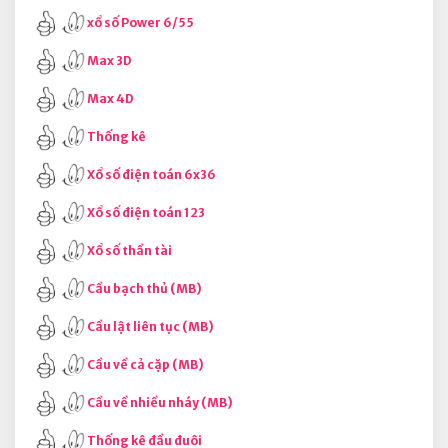
xổ số Power 6/55
Max 3D
Max 4D
Thống kê
Xổ số điện toán 6x36
Xổ số điện toán 123
Xổ số thần tài
Cầu bạch thủ (MB)
Cầu lật liên tục (MB)
Cầu về cả cặp (MB)
Cầu về nhiều nháy (MB)
Thống kê đầu đuôi