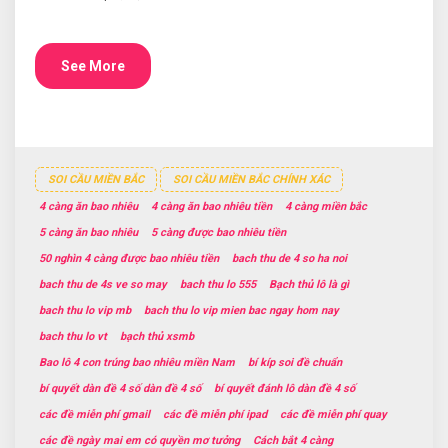
See More
SOI CẦU MIỀN BẮC
SOI CẦU MIỀN BẮC CHÍNH XÁC
4 càng ăn bao nhiêu
4 càng ăn bao nhiêu tiền
4 càng miền bắc
5 càng ăn bao nhiêu
5 càng được bao nhiêu tiền
50 nghìn 4 càng được bao nhiêu tiền
bach thu de 4 so ha noi
bach thu de 4s ve so may
bach thu lo 555
Bạch thủ lô là gì
bach thu lo vip mb
bach thu lo vip mien bac ngay hom nay
bach thu lo vt
bạch thủ xsmb
Bao lô 4 con trúng bao nhiêu miền Nam
bí kíp soi đề chuẩn
bí quyết dàn đề 4 số dàn đề 4 số
bí quyết đánh lô dàn đề 4 số
các đề miễn phí gmail
các đề miễn phí ipad
các đề miễn phí quay
các đề ngày mai em có quyền mơ tưởng
Cách bắt 4 càng