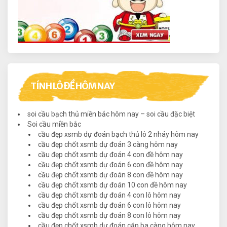
TÍNH LÔ ĐỀ HÔM NAY
soi cầu bạch thủ miền bắc hôm nay – soi cầu đặc biệt
Soi cầu miền bắc
cầu đẹp xsmb dự đoán bạch thủ lô 2 nháy hôm nay
cầu đẹp chốt xsmb dự đoán 3 càng hôm nay
cầu đẹp chốt xsmb dự đoán 4 con đề hôm nay
cầu đẹp chốt xsmb dự đoán 6 con đề hôm nay
cầu đẹp chốt xsmb dự đoán 8 con đề hôm nay
cầu đẹp chốt xsmb dự đoán 10 con đề hôm nay
cầu đẹp chốt xsmb dự đoán 4 con lô hôm nay
cầu đẹp chốt xsmb dự đoán 6 con lô hôm nay
cầu đẹp chốt xsmb dự đoán 8 con lô hôm nay
cầu đẹp chốt xsmb dự đoán cặp ba càng hôm nay