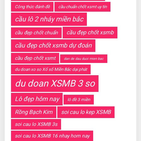
Công thức đánh đề
cầu chuẩn chốt xsmt uy tín
cầu lô 2 nháy miền bắc
cầu đẹp chốt xsmb
cầu đẹp chốt chuẩn
cầu đẹp chốt xsmb dự đoán
cầu đẹp chốt xsmt
dan de dau duoi mien bac
du doan xo so Xổ số Miền Bắc dại phát
du doan XSMB 3 so
Lô đẹp hôm nay
lô đề 3 miền
Rồng Bạch Kim
soi cau lo kep XSMB
soi cau lo XSMB 3s
soi cau lo XSMB 16 nhay hom nay