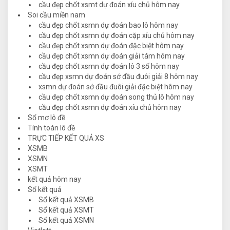
cầu đẹp chốt xsmt dự đoán xíu chủ hôm nay
Soi cầu miền nam
cầu đẹp chốt xsmn dự đoán bao lô hôm nay
cầu đẹp chốt xsmn dự đoán cặp xíu chủ hôm nay
cầu đẹp chốt xsmn dự đoán đặc biệt hôm nay
cầu đẹp chốt xsmn dự đoán giải tám hôm nay
cầu đẹp chốt xsmn dự đoán lô 3 số hôm nay
cầu đẹp xsmn dự đoán sớ đầu đuôi giải 8 hôm nay
xsmn dự đoán sớ đầu đuôi giải đặc biệt hôm nay
cầu đẹp chốt xsmn dự đoán song thủ lô hôm nay
cầu đẹp chốt xsmn dự đoán xíu chủ hôm nay
Sổ mơ lô đề
Tính toán lô đề
TRỰC TIẾP KẾT QUẢ XS
XSMB
XSMN
XSMT
kết quả hôm nay
Sổ kết quả
Sổ kết quả XSMB
Sổ kết quả XSMT
Sổ kết quả XSMN