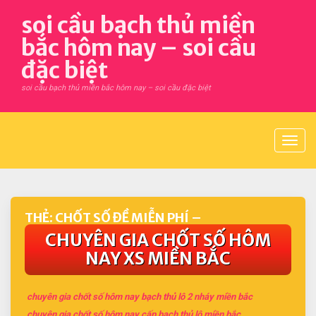
Skip
soi cầu bạch thủ miền
to
content
bắc hôm nay – soi cầu
đặc biệt
soi cầu bạch thủ miền bắc hôm nay – soi cầu đặc biệt
THẺ:
CHỐT SỐ ĐỀ MIỄN PHÍ –
CHUYÊN GIA CHỐT SỐ HÔM
NAY XS MIỀN BẮC
chuyên gia chốt số hôm nay bạch thủ lô 2 nháy miền bắc
chuyên gia chốt số hôm nay cấp bạch thủ lô miền bắc