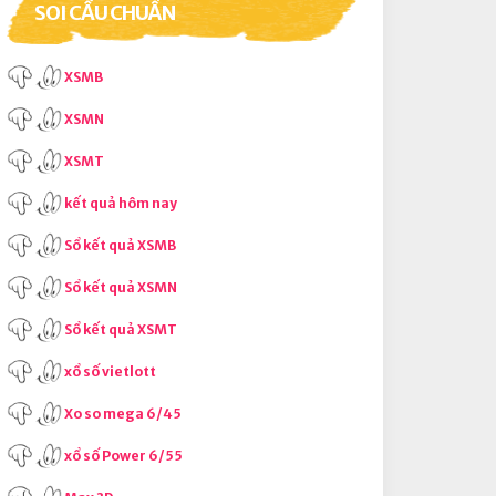
SOI CẦU CHUẨN
XSMB
XSMN
XSMT
kết quả hôm nay
Sổ kết quả XSMB
Sổ kết quả XSMN
Sổ kết quả XSMT
xổ số vietlott
Xo so mega 6/45
xổ số Power 6/55