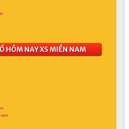
ắc
SỐ HÔM NAY XS MIỀN NAM
am
n nam