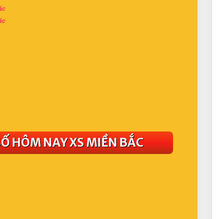
ắc
ắc
SỐ HÔM NAY XS MIỀN BẮC