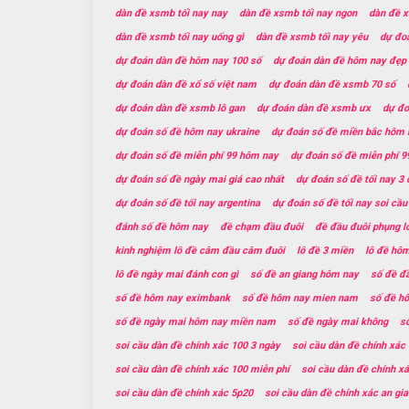
dàn đề xsmb tối nay nay
dàn đề xsmb tối nay ngon
dàn đề x
dàn đề xsmb tối nay uống gì
dàn đề xsmb tối nay yêu
dự đo
dự đoán dàn đề hôm nay 100 số
dự đoán dàn đề hôm nay đẹp
dự đoán dàn đề xổ số việt nam
dự đoán dàn đề xsmb 70 số
dự đoán dàn đề xsmb lô gan
dự đoán dàn đề xsmb ưx
dự đo
dự đoán số đề hôm nay ukraine
dự đoán số đề miền bắc hôm 
dự đoán số đề miễn phí 99 hôm nay
dự đoán số đề miễn phí 9
dự đoán số đề ngày mai giá cao nhất
dự đoán số đề tối nay 3
dự đoán số đề tối nay argentina
dự đoán số đề tối nay soi cầu
đánh số đề hôm nay
đề chạm đầu đuôi
đề đầu đuôi phụng l
kinh nghiệm lô đề câm đầu câm đuôi
lô đề 3 miền
lô đề hô
lô đề ngày mai đánh con gì
số đề an giang hôm nay
số đề đ
số đề hôm nay eximbank
số đề hôm nay mien nam
số đề h
số đề ngày mai hôm nay miền nam
số đề ngày mai không
s
soi cầu dàn đề chính xác 100 3 ngày
soi cầu dàn đề chính xác
soi cầu dàn đề chính xác 100 miễn phí
soi cầu dàn đề chính x
soi cầu dàn đề chính xác 5p20
soi cầu dàn đề chính xác an gi