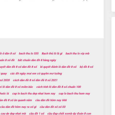
ề ở dàn 8 số
bach thu lo 555
Bạch thủ lô là gì
bach thu lo vip mb
uẩn 8 số đề
bắt chuẩn dàn đề 8 hàng ngày
quyết dàn đề 8 số dàn đề 8 số
bí quyết đánh lô dàn đề 8 số
bộ đề 8 số
 quay
các đề ngày mai em có quyền mơ tưởng
 số 2020
cách dàn đề 8 số dàn đề 8 số 2021
i lô dàn đề 8 số miền bắc
cách tính lô dàn đề 8 số chuẩn 100
huốc lá
cap lo bach thu dep nhat hom nay
cap lo bach thu hom nay
àn đề 8 số ăn quanh năm
cầu dàn đề hôm nay 666
cầu dàn đề hôm nay ra số gì
cầu dàn đề xổ số 03
cau de dep nhat mb
cầu đề 1 số
cầu đẹp chốt xsmb dự đoán 8 con