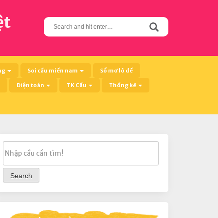
ệt
Search
for:
ung
Soi cầu miền nam
Sổ mơ lô đề
Điện toán
TK Cầu
Thống kê
Search