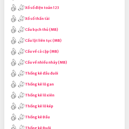
Xổ số điện toán 123
Xổ số thần tài
Cầu bạch thủ (MB)
Cầu lật liên tục (MB)
Cầu về cả cặp (MB)
Cầu về nhiều nháy (MB)
Thống kê đầu đuôi
Thống kê lô gan
Thống kê lô xiên
Thống kê lô kép
Thống kê Đầu
Thống kê Đuôi