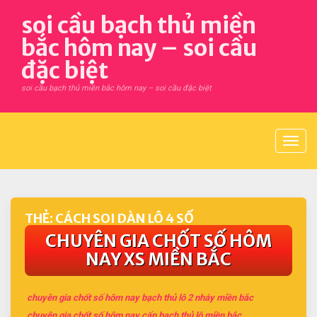
Skip
soi cầu bạch thủ miền
to
content
bắc hôm nay – soi cầu
đặc biệt
soi cầu bạch thủ miền bắc hôm nay – soi cầu đặc biệt
THẺ:
CÁCH SOI DÀN LÔ 4 SỐ
CHUYÊN GIA CHỐT SỐ HÔM
NAY XS MIỀN BẮC
chuyên gia chốt số hôm nay bạch thủ lô 2 nháy miền bắc
chuyên gia chốt số hôm nay cấp bạch thủ lô miền bắc