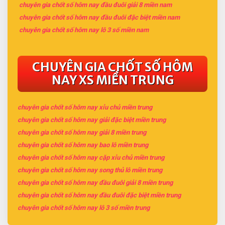
chuyên gia chốt số hôm nay đầu đuôi giải 8 miền nam
chuyên gia chốt số hôm nay đầu đuôi đặc biệt miền nam
chuyên gia chốt số hôm nay lô 3 số miền nam
CHUYÊN GIA CHỐT SỐ HÔM
NAY XS MIỀN TRUNG
chuyên gia chốt số hôm nay xỉu chủ miền trung
chuyên gia chốt số hôm nay giải đặc biệt miền trung
chuyên gia chốt số hôm nay giải 8 miền trung
chuyên gia chốt số hôm nay bao lô miền trung
chuyên gia chốt số hôm nay cặp xỉu chủ miền trung
chuyên gia chốt số hôm nay song thủ lô miền trung
chuyên gia chốt số hôm nay đầu đuôi giải 8 miền trung
chuyên gia chốt số hôm nay đầu đuôi đặc biệt miền trung
chuyên gia chốt số hôm nay lô 3 số miền trung