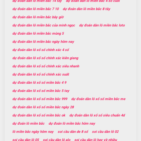
dự đoán dàn lô miền bắc 14 tây
dự đoán dàn lô miền bắc 4 số cuối
dự đoán dàn lô miền bắc 7 10
dự đoán dàn lô miền bắc 8 tây
dự đoán dàn lô miền bắc bây giờ
dự đoán dàn lô miền bắc của minh ngọc
dự đoán dàn lô miền bắc loto
dự đoán dàn lô miền bắc mùng 5
dự đoán dàn lô miền bắc ngày hôm nay
dự đoán dàn lô xổ số chính xác 4 số
dự đoán dàn lô xổ số chính xác kiên giang
dự đoán dàn lô xổ số chính xác siêu nhanh
dự đoán dàn lô xổ số chính xác suất
dự đoán dàn lô xổ số miền bắc 4 9
dự đoán dàn lô xổ số miền bắc 5 tay
dự đoán dàn lô xổ số miền bắc 999
dự đoán dàn lô xổ số miền bắc me
dự đoán dàn lô xổ số miền bắc ngày 28
dự đoán dàn lô xổ số miền bắc ok
dự đoán dàn lô xổ số siêu chuẩn 4d
dự đoán lô miền bắc
dự đoán lô miền bắc hôm nay
lô miền bắc ngày hôm nay
soi cầu dàn de 8 số
soi cầu dàn lô 02
soi cầu dàn lô 05
soi cầu dàn lô alo
soi cầu dàn lô hay về nhiều