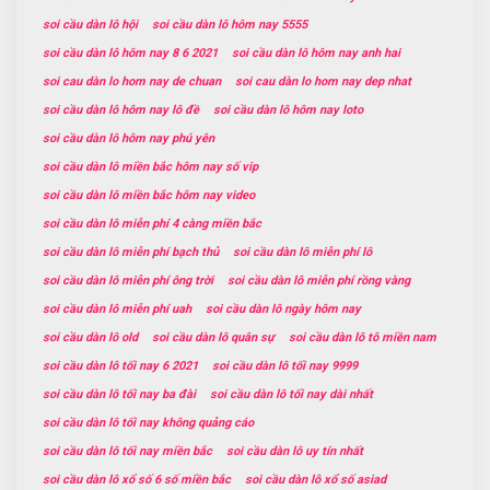
soi cầu dàn lô hội
soi cầu dàn lô hôm nay 5555
soi cầu dàn lô hôm nay 8 6 2021
soi cầu dàn lô hôm nay anh hai
soi cau dàn lo hom nay de chuan
soi cau dàn lo hom nay dep nhat
soi cầu dàn lô hôm nay lô đề
soi cầu dàn lô hôm nay loto
soi cầu dàn lô hôm nay phú yên
soi cầu dàn lô miền bắc hôm nay số vip
soi cầu dàn lô miền bắc hôm nay video
soi cầu dàn lô miễn phí 4 càng miền bắc
soi cầu dàn lô miễn phí bạch thủ
soi cầu dàn lô miễn phí lô
soi cầu dàn lô miễn phí ông trời
soi cầu dàn lô miễn phí rồng vàng
soi cầu dàn lô miễn phí uah
soi cầu dàn lô ngày hôm nay
soi cầu dàn lô old
soi cầu dàn lô quân sự
soi cầu dàn lô tô miền nam
soi cầu dàn lô tối nay 6 2021
soi cầu dàn lô tối nay 9999
soi cầu dàn lô tối nay ba đài
soi cầu dàn lô tối nay dài nhất
soi cầu dàn lô tối nay không quảng cáo
soi cầu dàn lô tối nay miền bắc
soi cầu dàn lô uy tín nhất
soi cầu dàn lô xổ số 6 số miền bắc
soi cầu dàn lô xổ số asiad