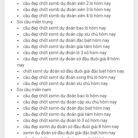
cầu đẹp chốt xsmb dự đoán xiên 2 lô hôm nay
cầu đẹp chốt xsmb dự đoán xiên 3 lô hôm nay
cầu đẹp chốt xsmb dự đoán xiên 4 lô hôm nay
Soi cầu miền trung
cầu đẹp chốt xsmt dự đoán bao lô hôm nay
cầu đẹp chốt xsmt dự đoán cặp xíu chủ hôm nay
cầu đẹp chốt xsmt dự đoán đặc biệt hôm nay
cầu đẹp chốt xsmt dự đoán giải tám hôm nay
cầu đẹp chốt xsmt dự đoán lô 3 số hôm nay
cầu đẹp chốt xsmt dự đoán sớ đầu đuôi giải 8 hôm
nay
chốt xsmt dự đoán sớ đầu đuôi giải đặc biệt hôm nay
cầu đẹp chốt xsmt dự đoán song thủ lô hôm nay
cầu đẹp chốt xsmt dự đoán xíu chủ hôm nay
Soi cầu miền nam
cầu đẹp chốt xsmn dự đoán bao lô hôm nay
cầu đẹp chốt xsmn dự đoán cặp xíu chủ hôm nay
cầu đẹp chốt xsmn dự đoán đặc biệt hôm nay
cầu đẹp chốt xsmn dự đoán giải tám hôm nay
cầu đẹp chốt xsmn dự đoán lô 3 số hôm nay
cầu đẹp xsmn dự đoán sớ đầu đuôi giải 8 hôm nay
xsmn dự đoán sớ đầu đuôi giải đặc biệt hôm nay