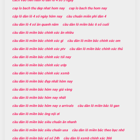
cách vào tiền nuôi lô dàn lô 4 số 5 ngày
cap lo bach thu dep nhat hom nay
cap lo bach thu hom nay
cặp lô dàn lô 4 số ngày hôm nay
cầu chuẩn miễn phí dàn 4
cầu dàn lô 4 số ăn quanh năm
cầu dàn lô miền bắc 6 số cuối
cầu dàn lô miền bắc chính xác ăn nhiều
cầu dàn lô miền bắc chính xác gì
cầu dàn lô miền bắc chính xác om
cầu dàn lô miền bắc chính xác ptv
cầu dàn lô miền bắc chính xác thủ
cầu dàn lô miền bắc chính xác tối nay
cầu dàn lô miền bắc chính xác ướp
cầu dàn lô miền bắc chính xác xsmb
cầu dàn lô miền bắc đẹp nhất hôm nay
cầu dàn lô miền bắc hôm nay giá vàng
cầu dàn lô miền bắc hôm nay nhất
cầu dàn lô miền bắc hôm nay o arrivals
cầu dàn lô miền bắc lô gan
cầu dàn lô miền bắc ông nội ơi
cầu dàn lô miền bắc siêu chuẩn ăn nhanh
cầu dàn lô miền bắc siêu chuẩn usa
cầu dàn lô miền bắc theo bạc nhớ
cầu dàn lô miền bắc xổ số 24h
cầu dàn lô xsmb chính xác 366