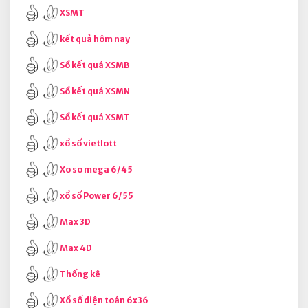
XSMT
kết quả hôm nay
Sổ kết quả XSMB
Sổ kết quả XSMN
Sổ kết quả XSMT
xổ số vietlott
Xo so mega 6/45
xổ số Power 6/55
Max 3D
Max 4D
Thống kê
Xổ số điện toán 6x36