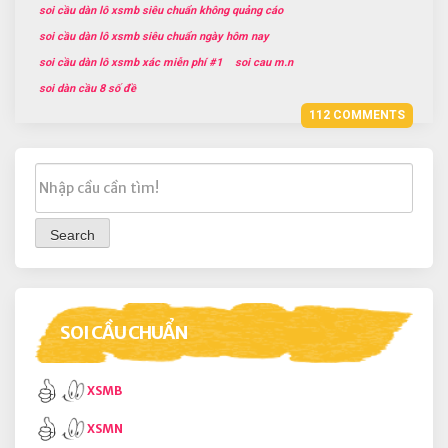
soi cầu dàn lô xsmb siêu chuẩn không quảng cáo
soi cầu dàn lô xsmb siêu chuẩn ngày hôm nay
soi cầu dàn lô xsmb xác miễn phí #1
soi cau m.n
soi dàn cầu 8 số đề
112 COMMENTS
Search
SOI CẦU CHUẨN
XSMB
XSMN