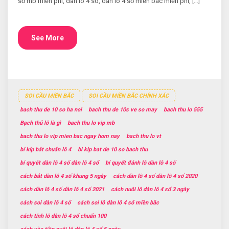
số mb miễn phí, dan lo 4 so, dàn lô 4 số miền bắc miễn phí, […]
See More
SOI CẦU MIỀN BẮC
SOI CẦU MIỀN BẮC CHÍNH XÁC
bach thu de 10 so ha noi
bach thu de 10s ve so may
bach thu lo 555
Bạch thủ lô là gì
bach thu lo vip mb
bach thu lo vip mien bac ngay hom nay
bach thu lo vt
bí kíp bắt chuẩn lô 4
bi kip bat de 10 so bach thu
bí quyết dàn lô 4 số dàn lô 4 số
bí quyết đánh lô dàn lô 4 số
cách bắt dàn lô 4 số khung 5 ngày
cách dàn lô 4 số dàn lô 4 số 2020
cách dàn lô 4 số dàn lô 4 số 2021
cách nuôi lô dàn lô 4 số 3 ngày
cách soi dàn lô 4 số
cách soi lô dàn lô 4 số miền bắc
cách tính lô dàn lô 4 số chuẩn 100