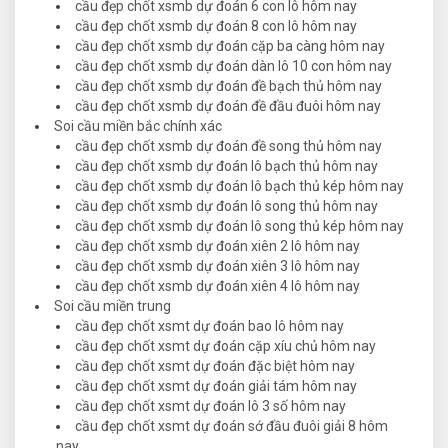
cầu đẹp chốt xsmb dự đoán 6 con lô hôm nay
cầu đẹp chốt xsmb dự đoán 8 con lô hôm nay
cầu đẹp chốt xsmb dự đoán cặp ba càng hôm nay
cầu đẹp chốt xsmb dự đoán dàn lô 10 con hôm nay
cầu đẹp chốt xsmb dự đoán đề bạch thủ hôm nay
cầu đẹp chốt xsmb dự đoán đề đầu đuôi hôm nay
Soi cầu miền bắc chính xác
cầu đẹp chốt xsmb dự đoán đề song thủ hôm nay
cầu đẹp chốt xsmb dự đoán lô bạch thủ hôm nay
cầu đẹp chốt xsmb dự đoán lô bạch thủ kép hôm nay
cầu đẹp chốt xsmb dự đoán lô song thủ hôm nay
cầu đẹp chốt xsmb dự đoán lô song thủ kép hôm nay
cầu đẹp chốt xsmb dự đoán xiên 2 lô hôm nay
cầu đẹp chốt xsmb dự đoán xiên 3 lô hôm nay
cầu đẹp chốt xsmb dự đoán xiên 4 lô hôm nay
Soi cầu miền trung
cầu đẹp chốt xsmt dự đoán bao lô hôm nay
cầu đẹp chốt xsmt dự đoán cặp xíu chủ hôm nay
cầu đẹp chốt xsmt dự đoán đặc biệt hôm nay
cầu đẹp chốt xsmt dự đoán giải tám hôm nay
cầu đẹp chốt xsmt dự đoán lô 3 số hôm nay
cầu đẹp chốt xsmt dự đoán sớ đầu đuôi giải 8 hôm
nay