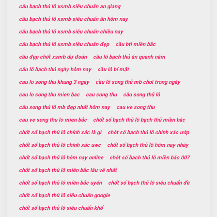
cầu bạch thủ lô xsmb siêu chuẩn an giang
cầu bạch thủ lô xsmb siêu chuẩn ăn hôm nay
cầu bạch thủ lô xsmb siêu chuẩn chiều nay
cầu bạch thủ lô xsmb siêu chuẩn đẹp
cầu btl miền bắc
cầu đẹp chốt xsmb dự đoán
cầu lô bạch thủ ăn quanh năm
cầu lô bạch thủ ngày hôm nay
cầu lô bí mật
cau lo song thu khung 3 ngay
cầu lô song thủ mb chơi trong ngày
cau lo song thu mien bac
cau song thu
cầu song thủ lô
cầu song thủ lô mb đẹp nhất hôm nay
cau ve song thu
cau ve song thu lo mien bắc
chốt số bạch thủ lô bạch thủ miền bắc
chốt số bạch thủ lô chính xác là gì
chốt số bạch thủ lô chính xác ướp
chốt số bạch thủ lô chính xác uwc
chốt số bạch thủ lô hôm nay nháy
chốt số bạch thủ lô hôm nay online
chốt số bạch thủ lô miền bắc 007
chốt số bạch thủ lô miền bắc lâu về nhất
chốt số bạch thủ lô miền bắc uyên
chốt số bạch thủ lô siêu chuẩn đề
chốt số bạch thủ lô siêu chuẩn google
chốt số bạch thủ lô siêu chuẩn khổ