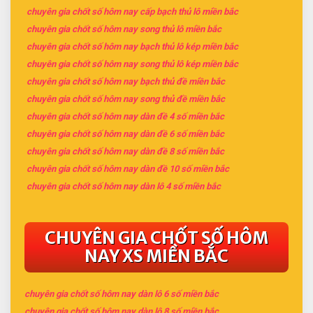
chuyên gia chốt số hôm nay cấp bạch thủ lô miền bắc
chuyên gia chốt số hôm nay song thủ lô miền bắc
chuyên gia chốt số hôm nay bạch thủ lô kép miền bắc
chuyên gia chốt số hôm nay song thủ lô kép miền bắc
chuyên gia chốt số hôm nay bạch thủ đề miền bắc
chuyên gia chốt số hôm nay song thủ đề miền bắc
chuyên gia chốt số hôm nay dàn đề 4 số miền bắc
chuyên gia chốt số hôm nay dàn đề 6 số miền bắc
chuyên gia chốt số hôm nay dàn đề 8 số miền bắc
chuyên gia chốt số hôm nay dàn đề 10 số miền bắc
chuyên gia chốt số hôm nay dàn lô 4 số miền bắc
CHUYÊN GIA CHỐT SỐ HÔM
NAY XS MIỀN BẮC
chuyên gia chốt số hôm nay dàn lô 6 số miền bắc
chuyên gia chốt số hôm nay dàn lô 8 số miền bắc