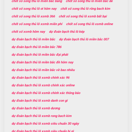
chốt số song thủ lô miền bắc bảng
chốt số song thủ lô miền bắc de
chốt số song thủ lô ơi hôm nay
chốt số song thủ lô rông bach kim
chốt số song thủ lô xsmb 366
chốt số song thủ lô xsmb bất bại
chốt số song thủ lô xsmb miễn phí
chốt số song thủ lô xsmb online
chốt số xsmb hôm nay
dự đoán bạch thủ lô kép
dự đoán bạch thủ lô miền bắc
dự đoán bạch thủ lô miền bắc 007
dự đoán bạch thủ lô miền bắc 786
dự đoán bạch thủ lô miền bắc đại phát
dự đoán bạch thủ lô miền bắc đề hôm nay
dự đoán bạch thủ lô miền bắc về bao nhiêu
dự đoán bạch thủ lô xsmb chính xác 96
dự đoán bạch thủ lô xsmb chính xác online
dự đoán bạch thủ lô xsmb chính xác thông báo
dự đoán bạch thủ lô xsmb danh con gi
dự đoán bạch thủ lô xsmb dương
dự đoán bạch thủ lô xsmb rong bach kim
dự đoán bạch thủ lô xsmb siêu chuẩn 30 ngày
dự đoán bạch thủ lô xsmb siêu chuẩn bị gì