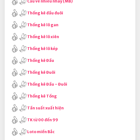
Cầu về nhiều nháy (MB)
Thống kê đầu đuôi
Thống kê lô gan
Thống kê lô xiên
Thống kê lô kép
Thống kê Đầu
Thống kê Đuôi
Thống kê Đầu – Đuôi
Thống kê Tổng
Tần suất xuất hiện
TK từ 00 đến 99
Loto miền Bắc