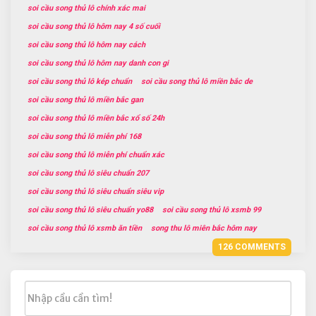
soi cầu song thủ lô chính xác mai
soi cầu song thủ lô hôm nay 4 số cuối
soi cầu song thủ lô hôm nay cách
soi cầu song thủ lô hôm nay danh con gi
soi cầu song thủ lô kép chuẩn
soi cầu song thủ lô miền bắc de
soi cầu song thủ lô miền bắc gan
soi cầu song thủ lô miền bắc xổ số 24h
soi cầu song thủ lô miễn phí 168
soi cầu song thủ lô miễn phí chuẩn xác
soi cầu song thủ lô siêu chuẩn 207
soi cầu song thủ lô siêu chuẩn siêu vip
soi cầu song thủ lô siêu chuẩn yo88
soi cầu song thủ lô xsmb 99
soi cầu song thủ lô xsmb ăn tiền
song thu lô miên bắc hôm nay
126 COMMENTS