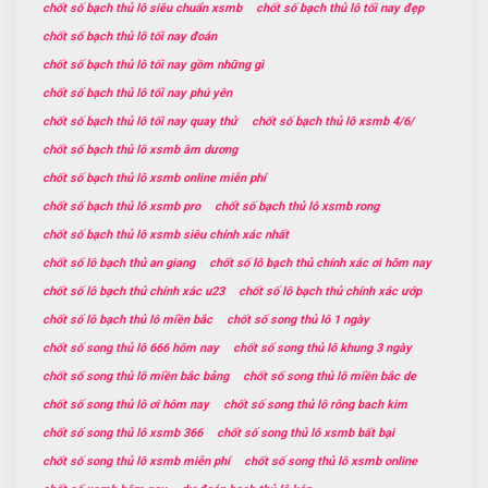
chốt số bạch thủ lô siêu chuẩn xsmb
chốt số bạch thủ lô tối nay đẹp
chốt số bạch thủ lô tối nay đoán
chốt số bạch thủ lô tối nay gồm những gì
chốt số bạch thủ lô tối nay phú yên
chốt số bạch thủ lô tối nay quay thử
chốt số bạch thủ lô xsmb 4/6/
chốt số bạch thủ lô xsmb âm dương
chốt số bạch thủ lô xsmb online miễn phí
chốt số bạch thủ lô xsmb pro
chốt số bạch thủ lô xsmb rong
chốt số bạch thủ lô xsmb siêu chính xác nhất
chốt số lô bạch thủ an giang
chốt số lô bạch thủ chính xác ơi hôm nay
chốt số lô bạch thủ chính xác u23
chốt số lô bạch thủ chính xác ướp
chốt số lô bạch thủ lô miền bắc
chốt số song thủ lô 1 ngày
chốt số song thủ lô 666 hôm nay
chốt số song thủ lô khung 3 ngày
chốt số song thủ lô miền bắc bảng
chốt số song thủ lô miền bắc de
chốt số song thủ lô ơi hôm nay
chốt số song thủ lô rông bach kim
chốt số song thủ lô xsmb 366
chốt số song thủ lô xsmb bất bại
chốt số song thủ lô xsmb miễn phí
chốt số song thủ lô xsmb online