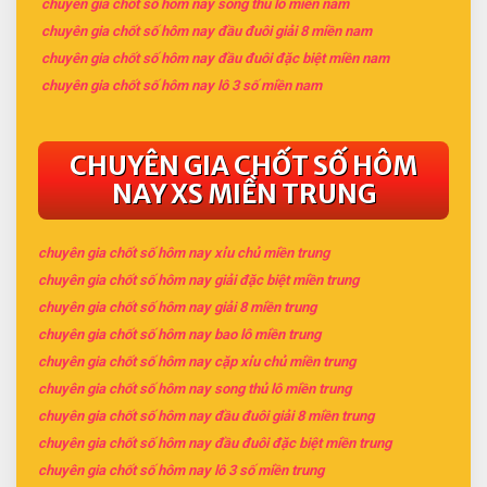
chuyên gia chốt số hôm nay song thủ lô miền nam
chuyên gia chốt số hôm nay đầu đuôi giải 8 miền nam
chuyên gia chốt số hôm nay đầu đuôi đặc biệt miền nam
chuyên gia chốt số hôm nay lô 3 số miền nam
CHUYÊN GIA CHỐT SỐ HÔM
NAY XS MIỀN TRUNG
chuyên gia chốt số hôm nay xỉu chủ miền trung
chuyên gia chốt số hôm nay giải đặc biệt miền trung
chuyên gia chốt số hôm nay giải 8 miền trung
chuyên gia chốt số hôm nay bao lô miền trung
chuyên gia chốt số hôm nay cặp xỉu chủ miền trung
chuyên gia chốt số hôm nay song thủ lô miền trung
chuyên gia chốt số hôm nay đầu đuôi giải 8 miền trung
chuyên gia chốt số hôm nay đầu đuôi đặc biệt miền trung
chuyên gia chốt số hôm nay lô 3 số miền trung