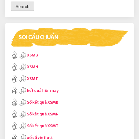
Search
SOI CẦU CHUẨN
XSMB
XSMN
XSMT
kết quả hôm nay
Sổ kết quả XSMB
Sổ kết quả XSMN
Sổ kết quả XSMT
xổ số vietlott