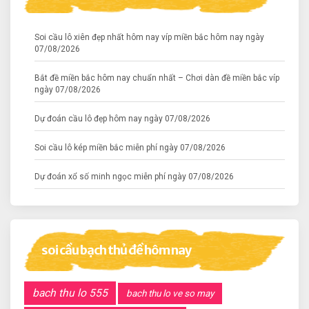
Soi cầu lô xiên đẹp nhất hôm nay víp miền bắc hôm nay ngày
07/08/2026
Bắt đề miền bắc hôm nay chuẩn nhất – Chơi dàn đề miền bắc víp
ngày 07/08/2026
Dự đoán cầu lô đẹp hôm nay ngày 07/08/2026
Soi cầu lô kép miền bắc miễn phí ngày 07/08/2026
Dự đoán xổ số minh ngọc miễn phí ngày 07/08/2026
soi cầu bạch thủ đề hôm nay
bach thu lo 555
bach thu lo ve so may