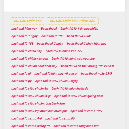
SOI CẦU MIỀN BẮC
SOI CẦU MIỀN BẮC CHÍNH XÁC
bạch thủ hôm nay
Bạch thủ lô
bạch thủ lô 1 ăn bao nhiêu
bạch thủ lô 1 ngày
bach thu lo 100
bạch thủ lô 100k
bạch thủ lô 188
bạch thủ lô 2 ngày
bạch thủ lô 2 nháy hôm nay
bạch thủ lô chiều nay
bạch thủ lô chính xác 777
bạch thủ lô chính xác gan
bạch thủ lô chính xác youtube
bạch thủ lô chuẩn nhất hôm nay
bach thu lô de thái dương 106 kenh 8
bach thu lo gl
bạch thủ lô hôm nay về con gì
bạch thủ lô ngày 23/8
bach thu lo py
bạch thủ lô siêu chuẩn 3 ngày
bạch thủ lô siêu chuẩn 3d
bạch thủ lô siêu chuẩn de
bạch thủ lô siêu chuẩn là gì
bạch thủ lô siêu chuẩn quảng nam
bạch thủ lô siêu chuẩn rồng bạch kim
bach thu lo sieu vip mien bac mien phi
bạch thủ lô xsmb 19/7
bạch thủ lô xsmb 4/6
bạch thủ lô xsmb 86
bạch thủ lô xsmb quảng trị
bach thu lo xsmb rong bach kim