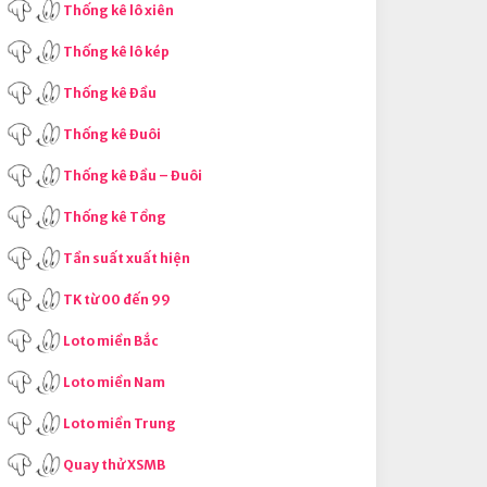
Thống kê lô xiên
Thống kê lô kép
Thống kê Đầu
Thống kê Đuôi
Thống kê Đầu – Đuôi
Thống kê Tổng
Tần suất xuất hiện
TK từ 00 đến 99
Loto miền Bắc
Loto miền Nam
Loto miền Trung
Quay thử XSMB