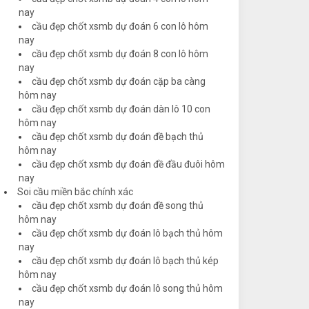
nay
cầu đẹp chốt xsmb dự đoán 6 con lô hôm
nay
cầu đẹp chốt xsmb dự đoán 8 con lô hôm
nay
cầu đẹp chốt xsmb dự đoán cặp ba càng
hôm nay
cầu đẹp chốt xsmb dự đoán dàn lô 10 con
hôm nay
cầu đẹp chốt xsmb dự đoán đề bạch thủ
hôm nay
cầu đẹp chốt xsmb dự đoán đề đầu đuôi hôm
nay
Soi cầu miền bắc chính xác
cầu đẹp chốt xsmb dự đoán đề song thủ
hôm nay
cầu đẹp chốt xsmb dự đoán lô bạch thủ hôm
nay
cầu đẹp chốt xsmb dự đoán lô bạch thủ kép
hôm nay
cầu đẹp chốt xsmb dự đoán lô song thủ hôm
nay