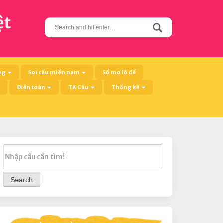
ệt
Search
for:
ung
Soi cầu miền nam
Sổ mơ lô đề
Điện toán
TK Cầu
Thống kê
Search