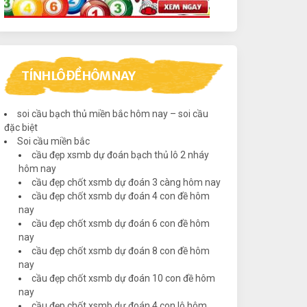
TÍNH LÔ ĐỀ HÔM NAY
soi cầu bạch thủ miền bắc hôm nay – soi cầu
đặc biệt
Soi cầu miền bắc
cầu đẹp xsmb dự đoán bạch thủ lô 2 nháy
hôm nay
cầu đẹp chốt xsmb dự đoán 3 càng hôm nay
cầu đẹp chốt xsmb dự đoán 4 con đề hôm
nay
cầu đẹp chốt xsmb dự đoán 6 con đề hôm
nay
cầu đẹp chốt xsmb dự đoán 8 con đề hôm
nay
cầu đẹp chốt xsmb dự đoán 10 con đề hôm
nay
cầu đẹp chốt xsmb dự đoán 4 con lô hôm