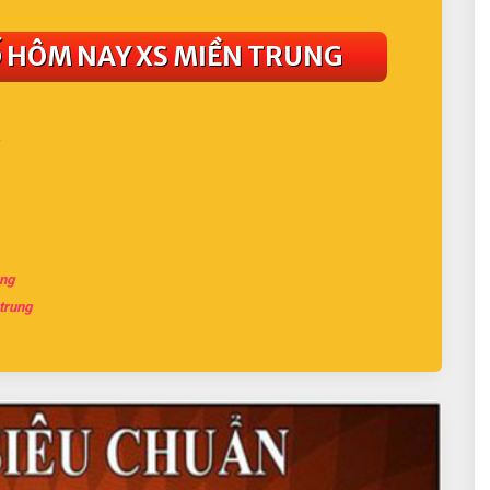
Ố HÔM NAY XS MIỀN TRUNG
ung
trung