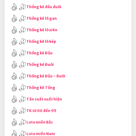
Thống kê đầu đuôi
Thống kê lô gan
Thống kê lô xiên
Thống kê lô kép
Thống kê Đầu
Thống kê Đuôi
Thống kê Đầu – Đuôi
Thống kê Tổng
Tần suất xuất hiện
TK từ 00 đến 99
Loto miền Bắc
Loto miền Nam