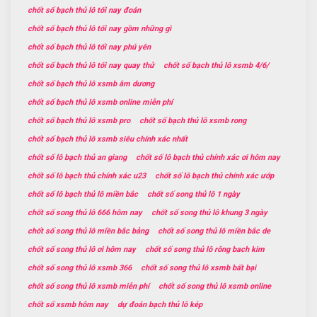
chốt số bạch thủ lô tối nay đoán
chốt số bạch thủ lô tối nay gồm những gì
chốt số bạch thủ lô tối nay phú yên
chốt số bạch thủ lô tối nay quay thử
chốt số bạch thủ lô xsmb 4/6/
chốt số bạch thủ lô xsmb âm dương
chốt số bạch thủ lô xsmb online miễn phí
chốt số bạch thủ lô xsmb pro
chốt số bạch thủ lô xsmb rong
chốt số bạch thủ lô xsmb siêu chính xác nhất
chốt số lô bạch thủ an giang
chốt số lô bạch thủ chính xác ơi hôm nay
chốt số lô bạch thủ chính xác u23
chốt số lô bạch thủ chính xác ướp
chốt số lô bạch thủ lô miền bắc
chốt số song thủ lô 1 ngày
chốt số song thủ lô 666 hôm nay
chốt số song thủ lô khung 3 ngày
chốt số song thủ lô miền bắc bảng
chốt số song thủ lô miền bắc de
chốt số song thủ lô ơi hôm nay
chốt số song thủ lô rông bach kim
chốt số song thủ lô xsmb 366
chốt số song thủ lô xsmb bất bại
chốt số song thủ lô xsmb miễn phí
chốt số song thủ lô xsmb online
chốt số xsmb hôm nay
dự đoán bạch thủ lô kép