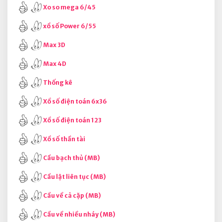
Xo so mega 6/45
xổ số Power 6/55
Max 3D
Max 4D
Thống kê
Xổ số điện toán 6x36
Xổ số điện toán 123
Xổ số thần tài
Cầu bạch thủ (MB)
Cầu lật liên tục (MB)
Cầu về cả cặp (MB)
Cầu về nhiều nháy (MB)