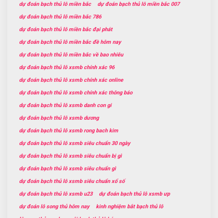
dự đoán bạch thủ lô miền bắc
dự đoán bạch thủ lô miền bắc 007
dự đoán bạch thủ lô miền bắc 786
dự đoán bạch thủ lô miền bắc đại phát
dự đoán bạch thủ lô miền bắc đề hôm nay
dự đoán bạch thủ lô miền bắc về bao nhiêu
dự đoán bạch thủ lô xsmb chính xác 96
dự đoán bạch thủ lô xsmb chính xác online
dự đoán bạch thủ lô xsmb chính xác thông báo
dự đoán bạch thủ lô xsmb danh con gi
dự đoán bạch thủ lô xsmb dương
dự đoán bạch thủ lô xsmb rong bach kim
dự đoán bạch thủ lô xsmb siêu chuẩn 30 ngày
dự đoán bạch thủ lô xsmb siêu chuẩn bị gì
dự đoán bạch thủ lô xsmb siêu chuẩn gì
dự đoán bạch thủ lô xsmb siêu chuẩn xổ số
dự đoán bạch thủ lô xsmb u23
dự đoán bạch thủ lô xsmb ưp
dự đoán lô song thủ hôm nay
kinh nghiệm bắt bạch thủ lô