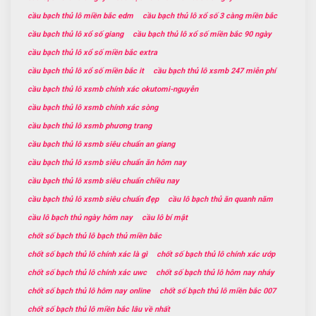
cầu bạch thủ lô miền bắc edm
cầu bạch thủ lô xổ số 3 càng miền bắc
cầu bạch thủ lô xổ số giang
cầu bạch thủ lô xổ số miền bắc 90 ngày
cầu bạch thủ lô xổ số miền bắc extra
cầu bạch thủ lô xổ số miền bắc it
cầu bạch thủ lô xsmb 247 miễn phí
cầu bạch thủ lô xsmb chính xác okutomi-nguyễn
cầu bạch thủ lô xsmb chính xác sòng
cầu bạch thủ lô xsmb phương trang
cầu bạch thủ lô xsmb siêu chuẩn an giang
cầu bạch thủ lô xsmb siêu chuẩn ăn hôm nay
cầu bạch thủ lô xsmb siêu chuẩn chiều nay
cầu bạch thủ lô xsmb siêu chuẩn đẹp
cầu lô bạch thủ ăn quanh năm
cầu lô bạch thủ ngày hôm nay
cầu lô bí mật
chốt số bạch thủ lô bạch thủ miền bắc
chốt số bạch thủ lô chính xác là gì
chốt số bạch thủ lô chính xác ướp
chốt số bạch thủ lô chính xác uwc
chốt số bạch thủ lô hôm nay nháy
chốt số bạch thủ lô hôm nay online
chốt số bạch thủ lô miền bắc 007
chốt số bạch thủ lô miền bắc lâu về nhất