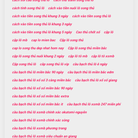
cách soi cầu song thủ lô
cách thử đánh song thủ lô
cách tính song thủ lô
cách vào tiền nuôi lô song thủ
cách vào tiền song thủ khung 3 ngày
cách vào tiền song thủ lô
cách vào tiền song thủ lô khung 3 ngày
cách vào tiền song thủ lô khung 5 ngày
Cao thủ chốt số
cặp lô
cặp lô mb
cap lo mien bac
Cặp lô song thủ
cap lo song thu dep nhat hom nay
Cặp lô song thủ miền bắc
cặp lô song thủ nuôi khung 2 ngày
cặp lô tô mb
cặp lô tô xsmb
Cặp song thủ lô
căp song thủ lô vip
cầu bạch thủ lô ê ngày
cầu bạch thủ lô miền bắc 90 ngày
cầu bạch thủ lô miền bắc edm
cầu bạch thủ lô xổ số 3 càng miền bắc
cầu bạch thủ lô xổ số giang
cầu bạch thủ lô xổ số miền bắc 90 ngày
cầu bạch thủ lô xổ số miền bắc extra
cầu bạch thủ lô xổ số miền bắc it
cầu bạch thủ lô xsmb 247 miễn phí
cầu bạch thủ lô xsmb chính xác okutomi-nguyễn
cầu bạch thủ lô xsmb chính xác sòng
cầu bạch thủ lô xsmb phương trang
cầu bạch thủ lô xsmb siêu chuẩn an giang