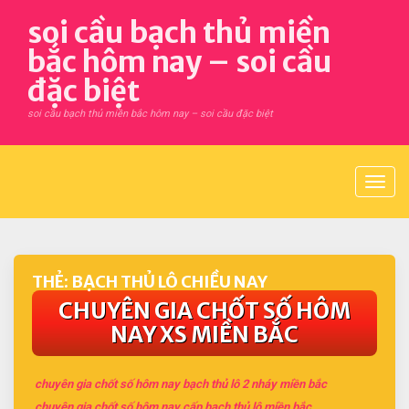
Skip
soi cầu bạch thủ miền
to
content
bắc hôm nay – soi cầu
đặc biệt
soi cầu bạch thủ miền bắc hôm nay – soi cầu đặc biệt
THẺ:
BẠCH THỦ LÔ CHIỀU NAY
CHUYÊN GIA CHỐT SỐ HÔM
NAY XS MIỀN BẮC
chuyên gia chốt số hôm nay bạch thủ lô 2 nháy miền bắc
chuyên gia chốt số hôm nay cấp bạch thủ lô miền bắc