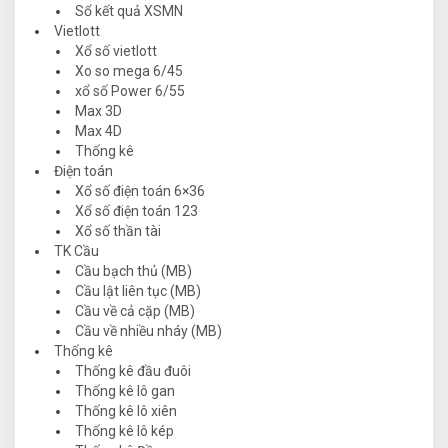
Sổ kết quả XSMN
Vietlott
Xổ số vietlott
Xo so mega 6/45
xổ số Power 6/55
Max 3D
Max 4D
Thống kê
Điện toán
Xổ số điện toán 6×36
Xổ số điện toán 123
Xổ số thần tài
TK Cầu
Cầu bạch thủ (MB)
Cầu lật liên tục (MB)
Cầu về cả cặp (MB)
Cầu về nhiều nháy (MB)
Thống kê
Thống kê đầu đuôi
Thống kê lô gan
Thống kê lô xiên
Thống kê lô kép