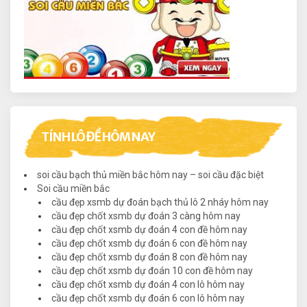
TÍNH LÔ ĐỀ HÔM NAY
soi cầu bạch thủ miền bắc hôm nay – soi cầu đặc biệt
Soi cầu miền bắc
cầu đẹp xsmb dự đoán bạch thủ lô 2 nháy hôm nay
cầu đẹp chốt xsmb dự đoán 3 càng hôm nay
cầu đẹp chốt xsmb dự đoán 4 con đề hôm nay
cầu đẹp chốt xsmb dự đoán 6 con đề hôm nay
cầu đẹp chốt xsmb dự đoán 8 con đề hôm nay
cầu đẹp chốt xsmb dự đoán 10 con đề hôm nay
cầu đẹp chốt xsmb dự đoán 4 con lô hôm nay
cầu đẹp chốt xsmb dự đoán 6 con lô hôm nay