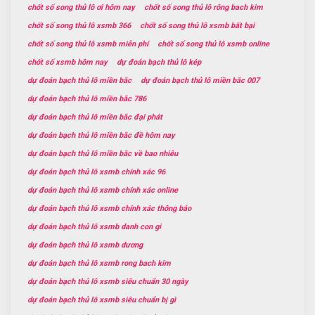
chốt số song thủ lô ơi hôm nay
chốt số song thủ lô rông bach kim
chốt số song thủ lô xsmb 366
chốt số song thủ lô xsmb bất bại
chốt số song thủ lô xsmb miễn phí
chốt số song thủ lô xsmb online
chốt số xsmb hôm nay
dự đoán bạch thủ lô kép
dự đoán bạch thủ lô miền bắc
dự đoán bạch thủ lô miền bắc 007
dự đoán bạch thủ lô miền bắc 786
dự đoán bạch thủ lô miền bắc đại phát
dự đoán bạch thủ lô miền bắc đề hôm nay
dự đoán bạch thủ lô miền bắc về bao nhiêu
dự đoán bạch thủ lô xsmb chính xác 96
dự đoán bạch thủ lô xsmb chính xác online
dự đoán bạch thủ lô xsmb chính xác thông báo
dự đoán bạch thủ lô xsmb danh con gi
dự đoán bạch thủ lô xsmb dương
dự đoán bạch thủ lô xsmb rong bach kim
dự đoán bạch thủ lô xsmb siêu chuẩn 30 ngày
dự đoán bạch thủ lô xsmb siêu chuẩn bị gì