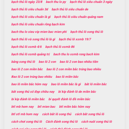
bạch thủ lô ngày 23/8
bach thu lo py
bạch thủ lô siêu chuẩn 3 ngày
bạch thủ lô siêu chuẩn 3d
bạch thủ lô siêu chuẩn de
bạch thủ lô siêu chuẩn là gì
bạch thủ lô siêu chuẩn quảng nam
bạch thủ lô siêu chuẩn rồng bạch kim
bach thu lo sieu vip mien bac mien phi
bạch thủ lô song thủ lô
bạch thủ lô và song thủ lô là gì
bạch thủ lô xsmb 19/7
bạch thủ lô xsmb 4/6
bạch thủ lô xsmb 86
bạch thủ lô xsmb quảng trị
bach thu lo xsmb rong bach kim
bảng song thủ lô
bao lô 2 con
bao lô 2 con bao nhiêu tiền
bao lô 2 con miền bắc
bao lô 2 con miền bắc trúng bao nhiêu
Bao lô 2 con trúng bao nhiêu
bao lô miền bắc
bao lô miền bắc hôm nay
bao lô miền bắc là gì
bắt lô miền bắc
bắt song thủ số đẹp chiều nay
bí kíp đánh lô de miền bắc
bí kíp đánh lô miền bắc
bí quyết đánh lô đề miền bắc
btl mb hom nay
btl mien bac
btl miền bắc hôm nay
btl stl mb hom nay
cách bắt lô song thủ
cách bắt song thủ lô
cách chơi song thủ lô
Cách đánh song thủ lô
cách nuôi song thủ lô