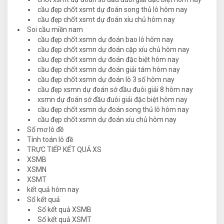
cầu đẹp chốt xsmt dự đoán song thủ lô hôm nay
cầu đẹp chốt xsmt dự đoán xíu chủ hôm nay
Soi cầu miền nam
cầu đẹp chốt xsmn dự đoán bao lô hôm nay
cầu đẹp chốt xsmn dự đoán cặp xíu chủ hôm nay
cầu đẹp chốt xsmn dự đoán đặc biệt hôm nay
cầu đẹp chốt xsmn dự đoán giải tám hôm nay
cầu đẹp chốt xsmn dự đoán lô 3 số hôm nay
cầu đẹp xsmn dự đoán sớ đầu đuôi giải 8 hôm nay
xsmn dự đoán sớ đầu đuôi giải đặc biệt hôm nay
cầu đẹp chốt xsmn dự đoán song thủ lô hôm nay
cầu đẹp chốt xsmn dự đoán xíu chủ hôm nay
Sổ mơ lô đề
Tính toán lô đề
TRỰC TIẾP KẾT QUẢ XS
XSMB
XSMN
XSMT
kết quả hôm nay
Sổ kết quả
Sổ kết quả XSMB
Sổ kết quả XSMT