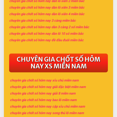
chuyên gia chốt số hôm nay dàn lô xiên 2 miền bắc
chuyên gia chốt số hôm nay dàn lô xiên 3 miền bắc
chuyên gia chốt số hôm nay dàn lô xiên 4 miền bắc
chuyên gia chốt số hôm nay 3 càng miền bắc
chuyên gia chốt số hôm nay dàn 3 càng 2 số miền bắc
chuyên gia chốt số hôm nay dàn lô 10 số miền bắc
chuyên gia chốt số hôm nay đề đầu đuôi miền bắc
CHUYÊN GIA CHỐT SỐ HÔM
NAY XS MIỀN NAM
chuyên gia chốt số hôm nay xỉu chủ miền nam
chuyên gia chốt số hôm nay giải đặc biệt miền nam
chuyên gia chốt số hôm nay giải 8 miền nam
chuyên gia chốt số hôm nay bao lô miền nam
chuyên gia chốt số hôm nay cặp xỉu chủ miền nam
chuyên gia chốt số hôm nay song thủ lô miền nam