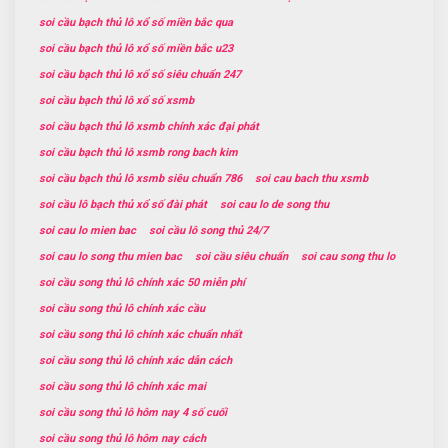
soi cầu bạch thủ lô xổ số miền bắc qua
soi cầu bạch thủ lô xổ số miền bắc u23
soi cầu bạch thủ lô xổ số siêu chuẩn 247
soi cầu bạch thủ lô xổ số xsmb
soi cầu bạch thủ lô xsmb chính xác đại phát
soi cầu bạch thủ lô xsmb rong bach kim
soi cầu bạch thủ lô xsmb siêu chuẩn 786
soi cau bach thu xsmb
soi cầu lô bạch thủ xổ số đài phát
soi cau lo de song thu
soi cau lo mien bac
soi cầu lô song thủ 24/7
soi cau lo song thu mien bac
soi cầu siêu chuẩn
soi cau song thu lo
soi cầu song thủ lô chính xác 50 miễn phí
soi cầu song thủ lô chính xác cầu
soi cầu song thủ lô chính xác chuẩn nhất
soi cầu song thủ lô chính xác dẫn cách
soi cầu song thủ lô chính xác mai
soi cầu song thủ lô hôm nay 4 số cuối
soi cầu song thủ lô hôm nay cách