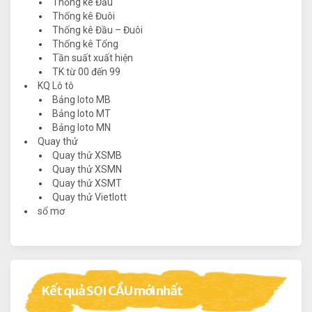
Thống kê Đầu
Thống kê Đuôi
Thống kê Đầu – Đuôi
Thống kê Tổng
Tần suất xuất hiện
TK từ 00 đến 99
KQ Lô tô
Bảng loto MB
Bảng loto MT
Bảng loto MN
Quay thử
Quay thử XSMB
Quay thử XSMN
Quay thử XSMT
Quay thử Vietlott
sổ mơ
Kết quả SOI CẦU mới nhất