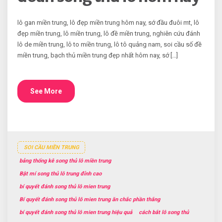
lô gan miền trung, lô đẹp miền trung hôm nay, sớ đầu đuôi mt, lô
đẹp miền trung, lô miền trung, lô đề miền trung, nghiên cứu đánh
lô de miền trung, lô to miền trung, lô tô quảng nam, soi cầu số đề
miền trung, bạch thủ miền trung đẹp nhất hôm nay, sớ […]
See More
SOI CẦU MIỀN TRUNG
bảng thống kê song thủ lô miền trung
Bật mí song thủ lô trung đỉnh cao
bí quyết đánh song thủ lô mien trung
Bí quyết đánh song thủ lô mien trung ăn chắc phần thắng
bí quyết đánh song thủ lô mien trung hiệu quả
cách bắt lô song thủ