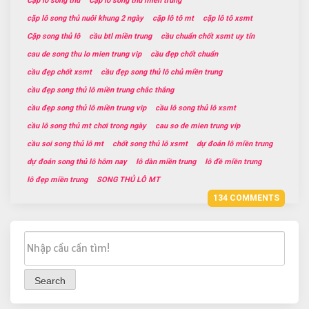
Cặp lô song thủ
Cặp lô song thủ miền trung
cặp lô song thủ nuôi khung 2 ngày
cặp lô tô mt
cặp lô tô xsmt
Cặp song thủ lô
cầu btl miền trung
cầu chuẩn chốt xsmt uy tín
cau de song thu lo mien trung vip
cầu đẹp chốt chuẩn
cầu đẹp chốt xsmt
cầu đẹp song thủ lô chủ miền trung
cầu đẹp song thủ lô miền trung chắc thắng
cầu đẹp song thủ lô miền trung vip
cầu lô song thủ lô xsmt
cầu lô song thủ mt chơi trong ngày
cau so de mien trung víp
cầu soi song thủ lô mt
chốt song thủ lô xsmt
dự đoán lô miền trung
dự đoán song thủ lô hôm nay
lô dàn miền trung
lô đề miền trung
lô đẹp miền trung
SONG THỦ LÔ MT
134 COMMENTS
Search