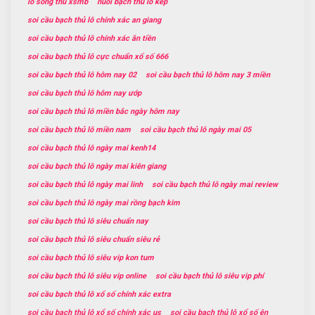
lô song thủ xsmb
nuôi bạch thủ lô kép
soi cầu bạch thủ lô chính xác an giang
soi cầu bạch thủ lô chính xác ăn tiền
soi cầu bạch thủ lô cực chuẩn xổ số 666
soi cầu bạch thủ lô hôm nay 02
soi cầu bạch thủ lô hôm nay 3 miền
soi cầu bạch thủ lô hôm nay ướp
soi cầu bạch thủ lô miền bắc ngày hôm nay
soi cầu bạch thủ lô miền nam
soi cầu bạch thủ lô ngày mai 05
soi cầu bạch thủ lô ngày mai kenh14
soi cầu bạch thủ lô ngày mai kiên giang
soi cầu bạch thủ lô ngày mai linh
soi cầu bạch thủ lô ngày mai review
soi cầu bạch thủ lô ngày mai rồng bạch kim
soi cầu bạch thủ lô siêu chuẩn nay
soi cầu bạch thủ lô siêu chuẩn siêu rẻ
soi cầu bạch thủ lô siêu vip kon tum
soi cầu bạch thủ lô siêu vip online
soi cầu bạch thủ lô siêu vip phí
soi cầu bạch thủ lô xổ số chính xác extra
soi cầu bạch thủ lô xổ số chính xác us
soi cầu bạch thủ lô xổ số ên