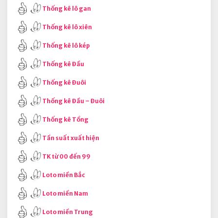
Thống kê lô gan
Thống kê lô xiên
Thống kê lô kép
Thống kê Đầu
Thống kê Đuôi
Thống kê Đầu – Đuôi
Thống kê Tổng
Tần suất xuất hiện
TK từ 00 đến 99
Loto miền Bắc
Loto miền Nam
Loto miền Trung