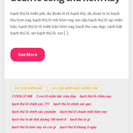
bạch thủ lô miễn phí, dự đoán lô tô bạch thủ, du doan lo to bach
thu hom nay, bạch thủ lô mb hôm nay, soi cầu bạch thủ lô vip miền
bắc, bạch thủ lô tô miền bắc hôm nay, bach thu cau dẹp, cách bắt
bạch thủ lô, xin bạch thủ lô, soi […]
See More
SOI CẦU MIỀN BẮC
SOI CẦU MIỀN BẮC CHÍNH XÁC
2 CON LÔ MB
2 con lô miền bắc siêu đẹp
bạch thủ lô chiều nay
bạch thủ lô chính xác 777
bạch thủ lô chính xác gan
bạch thủ lô chính xác youtube
bạch thủ lô chuẩn nhất hôm nay
bach thu lô de thái dương 106 kenh 8
bach thu lo gl
bạch thủ lô hôm nay về con gì
bạch thủ lô khung 3 ngày