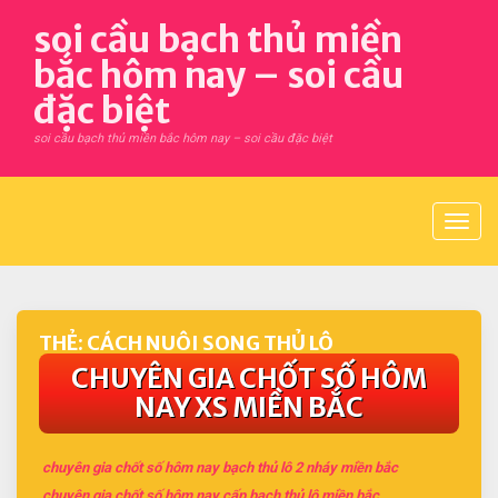
Skip
soi cầu bạch thủ miền
to
content
bắc hôm nay – soi cầu
đặc biệt
soi cầu bạch thủ miền bắc hôm nay – soi cầu đặc biệt
THẺ:
CÁCH NUÔI SONG THỦ LÔ
CHUYÊN GIA CHỐT SỐ HÔM
NAY XS MIỀN BẮC
chuyên gia chốt số hôm nay bạch thủ lô 2 nháy miền bắc
chuyên gia chốt số hôm nay cấp bạch thủ lô miền bắc