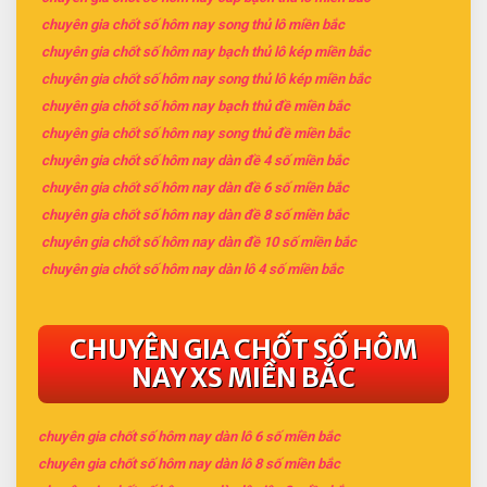
chuyên gia chốt số hôm nay song thủ lô miền bắc
chuyên gia chốt số hôm nay bạch thủ lô kép miền bắc
chuyên gia chốt số hôm nay song thủ lô kép miền bắc
chuyên gia chốt số hôm nay bạch thủ đề miền bắc
chuyên gia chốt số hôm nay song thủ đề miền bắc
chuyên gia chốt số hôm nay dàn đề 4 số miền bắc
chuyên gia chốt số hôm nay dàn đề 6 số miền bắc
chuyên gia chốt số hôm nay dàn đề 8 số miền bắc
chuyên gia chốt số hôm nay dàn đề 10 số miền bắc
chuyên gia chốt số hôm nay dàn lô 4 số miền bắc
CHUYÊN GIA CHỐT SỐ HÔM
NAY XS MIỀN BẮC
chuyên gia chốt số hôm nay dàn lô 6 số miền bắc
chuyên gia chốt số hôm nay dàn lô 8 số miền bắc