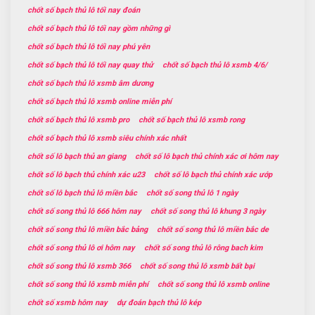
chốt số bạch thủ lô tối nay đoán
chốt số bạch thủ lô tối nay gồm những gì
chốt số bạch thủ lô tối nay phú yên
chốt số bạch thủ lô tối nay quay thử
chốt số bạch thủ lô xsmb 4/6/
chốt số bạch thủ lô xsmb âm dương
chốt số bạch thủ lô xsmb online miễn phí
chốt số bạch thủ lô xsmb pro
chốt số bạch thủ lô xsmb rong
chốt số bạch thủ lô xsmb siêu chính xác nhất
chốt số lô bạch thủ an giang
chốt số lô bạch thủ chính xác ơi hôm nay
chốt số lô bạch thủ chính xác u23
chốt số lô bạch thủ chính xác ướp
chốt số lô bạch thủ lô miền bắc
chốt số song thủ lô 1 ngày
chốt số song thủ lô 666 hôm nay
chốt số song thủ lô khung 3 ngày
chốt số song thủ lô miền bắc bảng
chốt số song thủ lô miền bắc de
chốt số song thủ lô ơi hôm nay
chốt số song thủ lô rông bach kim
chốt số song thủ lô xsmb 366
chốt số song thủ lô xsmb bất bại
chốt số song thủ lô xsmb miễn phí
chốt số song thủ lô xsmb online
chốt số xsmb hôm nay
dự đoán bạch thủ lô kép