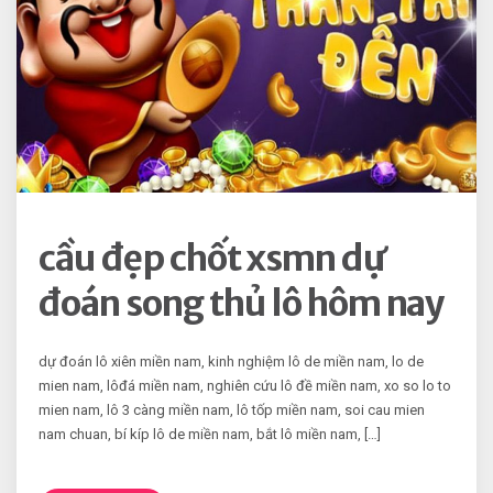
cầu đẹp chốt xsmn dự
đoán song thủ lô hôm nay
dự đoán lô xiên miền nam, kinh nghiệm lô de miền nam, lo de
mien nam, lôđá miền nam, nghiên cứu lô đề miền nam, xo so lo to
mien nam, lô 3 càng miền nam, lô tốp miền nam, soi cau mien
nam chuan, bí kíp lô de miền nam, bắt lô miền nam, […]