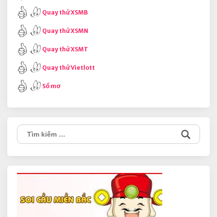
Quay thử XSMB
Quay thử XSMN
Quay thử XSMT
Quay thử Vietlott
Sổ mơ
Tìm
kiếm
cho: