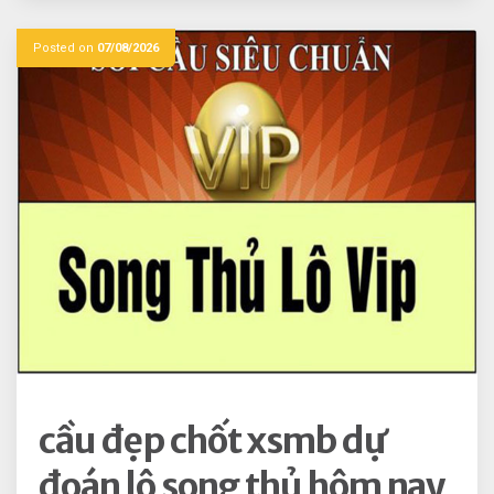
Posted on
07/08/2026
cầu đẹp chốt xsmb dự
đoán lô song thủ hôm nay