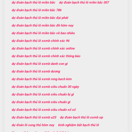
dự đoán bạch thủ lô miền bắc
dự đoán bạch thủ lô miền bắc 007
dự đoán bạch thủ lô miền bắc 786
dự đoán bạch thủ lô miền bắc đại phát
dự đoán bạch thủ lô miền bắc đề hôm nay
dự đoán bạch thủ lô miền bắc về bao nhiêu
dự đoán bạch thủ lô xsmb chính xác 96
dự đoán bạch thủ lô xsmb chính xác online
dự đoán bạch thủ lô xsmb chính xác thông báo
dự đoán bạch thủ lô xsmb danh con gi
dự đoán bạch thủ lô xsmb dương
dự đoán bạch thủ lô xsmb rong bach kim
dự đoán bạch thủ lô xsmb siêu chuẩn 30 ngày
dự đoán bạch thủ lô xsmb siêu chuẩn bị gì
dự đoán bạch thủ lô xsmb siêu chuẩn gì
dự đoán bạch thủ lô xsmb siêu chuẩn xổ số
dự đoán bạch thủ lô xsmb u23
dự đoán bạch thủ lô xsmb ưp
dự đoán lô song thủ hôm nay
kinh nghiệm bắt bạch thủ lô