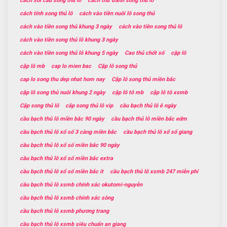
cách soi cầu song thủ lô
cách thử đánh song thủ lô
cách tính song thủ lô
cách vào tiền nuôi lô song thủ
cách vào tiền song thủ khung 3 ngày
cách vào tiền song thủ lô
cách vào tiền song thủ lô khung 3 ngày
cách vào tiền song thủ lô khung 5 ngày
Cao thủ chốt số
cặp lô
cặp lô mb
cap lo mien bac
Cặp lô song thủ
cap lo song thu dep nhat hom nay
Cặp lô song thủ miền bắc
cặp lô song thủ nuôi khung 2 ngày
cặp lô tô mb
cặp lô tô xsmb
Cặp song thủ lô
căp song thủ lô vip
cầu bạch thủ lô ê ngày
cầu bạch thủ lô miền bắc 90 ngày
cầu bạch thủ lô miền bắc edm
cầu bạch thủ lô xổ số 3 càng miền bắc
cầu bạch thủ lô xổ số giang
cầu bạch thủ lô xổ số miền bắc 90 ngày
cầu bạch thủ lô xổ số miền bắc extra
cầu bạch thủ lô xổ số miền bắc it
cầu bạch thủ lô xsmb 247 miễn phí
cầu bạch thủ lô xsmb chính xác okutomi-nguyễn
cầu bạch thủ lô xsmb chính xác sòng
cầu bạch thủ lô xsmb phương trang
cầu bạch thủ lô xsmb siêu chuẩn an giang