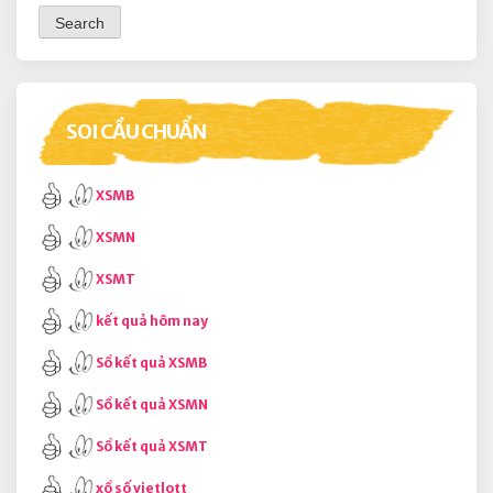
Search
SOI CẦU CHUẨN
XSMB
XSMN
XSMT
kết quả hôm nay
Sổ kết quả XSMB
Sổ kết quả XSMN
Sổ kết quả XSMT
xổ số vietlott