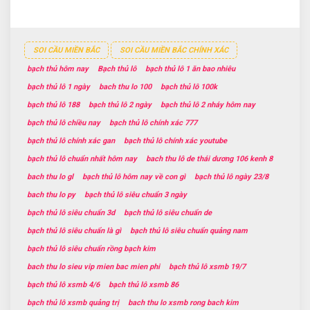
SOI CẦU MIỀN BẮC
SOI CẦU MIỀN BẮC CHÍNH XÁC
bạch thủ hôm nay
Bạch thủ lô
bạch thủ lô 1 ăn bao nhiêu
bạch thủ lô 1 ngày
bach thu lo 100
bạch thủ lô 100k
bạch thủ lô 188
bạch thủ lô 2 ngày
bạch thủ lô 2 nháy hôm nay
bạch thủ lô chiều nay
bạch thủ lô chính xác 777
bạch thủ lô chính xác gan
bạch thủ lô chính xác youtube
bạch thủ lô chuẩn nhất hôm nay
bach thu lô de thái dương 106 kenh 8
bach thu lo gl
bạch thủ lô hôm nay về con gì
bạch thủ lô ngày 23/8
bach thu lo py
bạch thủ lô siêu chuẩn 3 ngày
bạch thủ lô siêu chuẩn 3d
bạch thủ lô siêu chuẩn de
bạch thủ lô siêu chuẩn là gì
bạch thủ lô siêu chuẩn quảng nam
bạch thủ lô siêu chuẩn rồng bạch kim
bach thu lo sieu vip mien bac mien phi
bạch thủ lô xsmb 19/7
bạch thủ lô xsmb 4/6
bạch thủ lô xsmb 86
bạch thủ lô xsmb quảng trị
bach thu lo xsmb rong bach kim