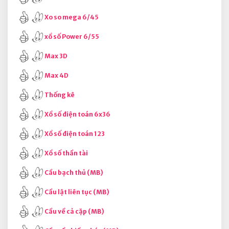
Xo so mega 6/45
xổ số Power 6/55
Max 3D
Max 4D
Thống kê
Xổ số điện toán 6x36
Xổ số điện toán 123
Xổ số thần tài
Cầu bạch thủ (MB)
Cầu lật liên tục (MB)
Cầu về cả cặp (MB)