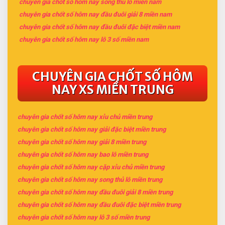
chuyên gia chốt số hôm nay song thủ lô miền nam
chuyên gia chốt số hôm nay đầu đuôi giải 8 miền nam
chuyên gia chốt số hôm nay đầu đuôi đặc biệt miền nam
chuyên gia chốt số hôm nay lô 3 số miền nam
CHUYÊN GIA CHỐT SỐ HÔM
NAY XS MIỀN TRUNG
chuyên gia chốt số hôm nay xỉu chủ miền trung
chuyên gia chốt số hôm nay giải đặc biệt miền trung
chuyên gia chốt số hôm nay giải 8 miền trung
chuyên gia chốt số hôm nay bao lô miền trung
chuyên gia chốt số hôm nay cặp xỉu chủ miền trung
chuyên gia chốt số hôm nay song thủ lô miền trung
chuyên gia chốt số hôm nay đầu đuôi giải 8 miền trung
chuyên gia chốt số hôm nay đầu đuôi đặc biệt miền trung
chuyên gia chốt số hôm nay lô 3 số miền trung