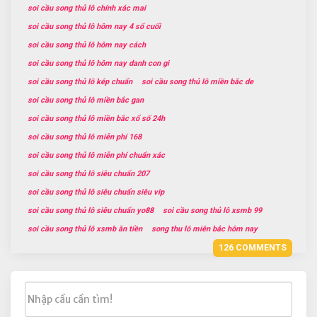
soi cầu song thủ lô chính xác mai
soi cầu song thủ lô hôm nay 4 số cuối
soi cầu song thủ lô hôm nay cách
soi cầu song thủ lô hôm nay danh con gi
soi cầu song thủ lô kép chuẩn
soi cầu song thủ lô miền bắc de
soi cầu song thủ lô miền bắc gan
soi cầu song thủ lô miền bắc xổ số 24h
soi cầu song thủ lô miễn phí 168
soi cầu song thủ lô miễn phí chuẩn xác
soi cầu song thủ lô siêu chuẩn 207
soi cầu song thủ lô siêu chuẩn siêu vip
soi cầu song thủ lô siêu chuẩn yo88
soi cầu song thủ lô xsmb 99
soi cầu song thủ lô xsmb ăn tiền
song thu lô miên bắc hôm nay
126 COMMENTS