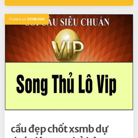
Posted on
07/08/2026
cầu đẹp chốt xsmb dự