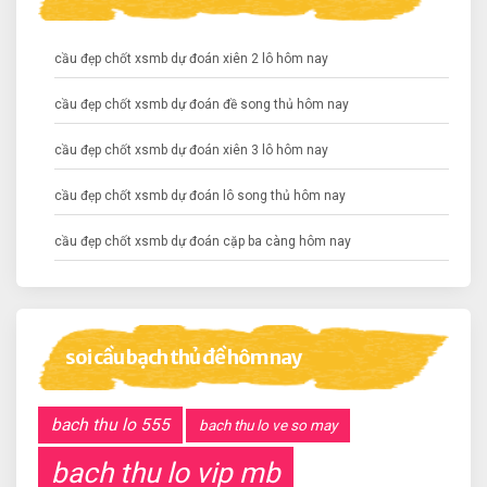
cầu đẹp chốt xsmb dự đoán xiên 2 lô hôm nay
cầu đẹp chốt xsmb dự đoán đề song thủ hôm nay
cầu đẹp chốt xsmb dự đoán xiên 3 lô hôm nay
cầu đẹp chốt xsmb dự đoán lô song thủ hôm nay
cầu đẹp chốt xsmb dự đoán cặp ba càng hôm nay
soi cầu bạch thủ đề hôm nay
bach thu lo 555
bach thu lo ve so may
bach thu lo vip mb