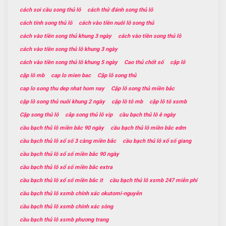
cách soi cầu song thủ lô
cách thử đánh song thủ lô
cách tính song thủ lô
cách vào tiền nuôi lô song thủ
cách vào tiền song thủ khung 3 ngày
cách vào tiền song thủ lô
cách vào tiền song thủ lô khung 3 ngày
cách vào tiền song thủ lô khung 5 ngày
Cao thủ chốt số
cặp lô
cặp lô mb
cap lo mien bac
Cặp lô song thủ
cap lo song thu dep nhat hom nay
Cặp lô song thủ miền bắc
cặp lô song thủ nuôi khung 2 ngày
cặp lô tô mb
cặp lô tô xsmb
Cặp song thủ lô
căp song thủ lô vip
cầu bạch thủ lô ê ngày
cầu bạch thủ lô miền bắc 90 ngày
cầu bạch thủ lô miền bắc edm
cầu bạch thủ lô xổ số 3 càng miền bắc
cầu bạch thủ lô xổ số giang
cầu bạch thủ lô xổ số miền bắc 90 ngày
cầu bạch thủ lô xổ số miền bắc extra
cầu bạch thủ lô xổ số miền bắc it
cầu bạch thủ lô xsmb 247 miễn phí
cầu bạch thủ lô xsmb chính xác okutomi-nguyễn
cầu bạch thủ lô xsmb chính xác sòng
cầu bạch thủ lô xsmb phương trang