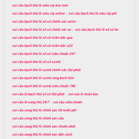
soi cầu bạch thủ lô siêu vip kon tum
soi cầu bạch thủ lô siêu vip online
soi cầu bạch thủ lô siêu vip phí
soi cầu bạch thủ lô xổ số chính xác extra
soi cầu bạch thủ lô xổ số chính xác us
soi cầu bạch thủ lô xổ số ên
soi cầu bạch thủ lô xổ số miền bắc qua
soi cầu bạch thủ lô xổ số miền bắc u23
soi cầu bạch thủ lô xổ số siêu chuẩn 247
soi cầu bạch thủ lô xổ số xsmb
soi cầu bạch thủ lô xsmb chính xác đại phát
soi cầu bạch thủ lô xsmb rong bach kim
soi cầu bạch thủ lô xsmb siêu chuẩn 786
soi cầu lô bạch thủ xổ số đài phát
soi cau lo mien bac
soi cầu lô song thủ 24/7
soi cầu siêu chuẩn
soi cầu song thủ lô chính xác 50 miễn phí
soi cầu song thủ lô chính xác cầu
soi cầu song thủ lô chính xác chuẩn nhất
soi cầu song thủ lô chính xác dẫn cách