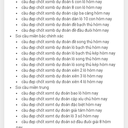
cầu đẹp chốt xsmb dự đoán 6 con lô hôm nay
cầu đẹp chốt xsmb dự đoán 8 con lô hôm nay
cầu đẹp chốt xsmb dự đoán cặp ba càng hôm nay
cầu đẹp chốt xsmb dự đoán dàn lô 10 con hôm nay
cầu đẹp chốt xsmb dự đoán đề bạch thủ hôm nay
cầu đẹp chốt xsmb dự đoán đề đầu đuôi hôm nay
Soi cầu miền bắc chính xác
cầu đẹp chốt xsmb dự đoán đề song thủ hôm nay
cầu đẹp chốt xsmb dự đoán lô bạch thủ hôm nay
cầu đẹp chốt xsmb dự đoán lô bạch thủ kép hôm nay
cầu đẹp chốt xsmb dự đoán lô song thủ hôm nay
cầu đẹp chốt xsmb dự đoán lô song thủ kép hôm nay
cầu đẹp chốt xsmb dự đoán xiên 2 lô hôm nay
cầu đẹp chốt xsmb dự đoán xiên 3 lô hôm nay
cầu đẹp chốt xsmb dự đoán xiên 4 lô hôm nay
Soi cầu miền trung
cầu đẹp chốt xsmt dự đoán bao lô hôm nay
cầu đẹp chốt xsmt dự đoán cặp xíu chủ hôm nay
cầu đẹp chốt xsmt dự đoán đặc biệt hôm nay
cầu đẹp chốt xsmt dự đoán giải tám hôm nay
cầu đẹp chốt xsmt dự đoán lô 3 số hôm nay
cầu đẹp chốt xsmt dự đoán sớ đầu đuôi giải 8 hôm
nay