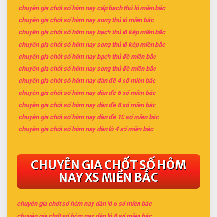
chuyên gia chốt số hôm nay cấp bạch thủ lô miền bắc
chuyên gia chốt số hôm nay song thủ lô miền bắc
chuyên gia chốt số hôm nay bạch thủ lô kép miền bắc
chuyên gia chốt số hôm nay song thủ lô kép miền bắc
chuyên gia chốt số hôm nay bạch thủ đề miền bắc
chuyên gia chốt số hôm nay song thủ đề miền bắc
chuyên gia chốt số hôm nay dàn đề 4 số miền bắc
chuyên gia chốt số hôm nay dàn đề 6 số miền bắc
chuyên gia chốt số hôm nay dàn đề 8 số miền bắc
chuyên gia chốt số hôm nay dàn đề 10 số miền bắc
chuyên gia chốt số hôm nay dàn lô 4 số miền bắc
CHUYÊN GIA CHỐT SỐ HÔM
NAY XS MIỀN BẮC
chuyên gia chốt số hôm nay dàn lô 6 số miền bắc
chuyên gia chốt số hôm nay dàn lô 8 số miền bắc