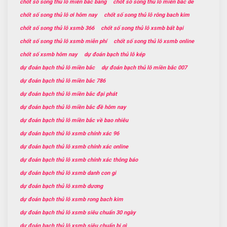
chốt số song thủ lô miền bắc bảng
chốt số song thủ lô miền bắc de
chốt số song thủ lô ơi hôm nay
chốt số song thủ lô rông bach kim
chốt số song thủ lô xsmb 366
chốt số song thủ lô xsmb bất bại
chốt số song thủ lô xsmb miễn phí
chốt số song thủ lô xsmb online
chốt số xsmb hôm nay
dự đoán bạch thủ lô kép
dự đoán bạch thủ lô miền bắc
dự đoán bạch thủ lô miền bắc 007
dự đoán bạch thủ lô miền bắc 786
dự đoán bạch thủ lô miền bắc đại phát
dự đoán bạch thủ lô miền bắc đề hôm nay
dự đoán bạch thủ lô miền bắc về bao nhiêu
dự đoán bạch thủ lô xsmb chính xác 96
dự đoán bạch thủ lô xsmb chính xác online
dự đoán bạch thủ lô xsmb chính xác thông báo
dự đoán bạch thủ lô xsmb danh con gi
dự đoán bạch thủ lô xsmb dương
dự đoán bạch thủ lô xsmb rong bach kim
dự đoán bạch thủ lô xsmb siêu chuẩn 30 ngày
dự đoán bạch thủ lô xsmb siêu chuẩn bị gì