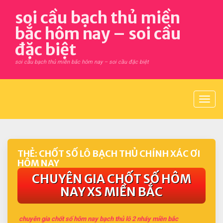
Skip
soi cầu bạch thủ miền
to
content
bắc hôm nay – soi cầu
đặc biệt
soi cầu bạch thủ miền bắc hôm nay – soi cầu đặc biệt
THẺ:
CHỐT SỐ LÔ BẠCH THỦ CHÍNH XÁC ƠI
HÔM NAY
CHUYÊN GIA CHỐT SỐ HÔM
NAY XS MIỀN BẮC
chuyên gia chốt số hôm nay bạch thủ lô 2 nháy miền bắc