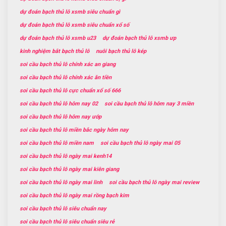
dự đoán bạch thủ lô xsmb siêu chuẩn gì
dự đoán bạch thủ lô xsmb siêu chuẩn xổ số
dự đoán bạch thủ lô xsmb u23
dự đoán bạch thủ lô xsmb ưp
kinh nghiệm bắt bạch thủ lô
nuôi bạch thủ lô kép
soi cầu bạch thủ lô chính xác an giang
soi cầu bạch thủ lô chính xác ăn tiền
soi cầu bạch thủ lô cực chuẩn xổ số 666
soi cầu bạch thủ lô hôm nay 02
soi cầu bạch thủ lô hôm nay 3 miền
soi cầu bạch thủ lô hôm nay ướp
soi cầu bạch thủ lô miền bắc ngày hôm nay
soi cầu bạch thủ lô miền nam
soi cầu bạch thủ lô ngày mai 05
soi cầu bạch thủ lô ngày mai kenh14
soi cầu bạch thủ lô ngày mai kiên giang
soi cầu bạch thủ lô ngày mai linh
soi cầu bạch thủ lô ngày mai review
soi cầu bạch thủ lô ngày mai rồng bạch kim
soi cầu bạch thủ lô siêu chuẩn nay
soi cầu bạch thủ lô siêu chuẩn siêu rẻ