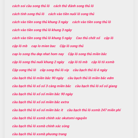
cách soi cầu song thủ lô
cách thử đánh song thủ lô
cách tính song thủ lô
cách vào tiền nuôi lô song thủ
cách vào tiền song thủ khung 3 ngày
cách vào tiền song thủ lô
cách vào tiền song thủ lô khung 3 ngày
cách vào tiền song thủ lô khung 5 ngày
Cao thủ chốt số
cặp lô
cặp lô mb
cap lo mien bac
Cặp lô song thủ
cap lo song thu dep nhat hom nay
Cặp lô song thủ miền bắc
cặp lô song thủ nuôi khung 2 ngày
cặp lô tô mb
cặp lô tô xsmb
Cặp song thủ lô
căp song thủ lô vip
cầu bạch thủ lô ê ngày
cầu bạch thủ lô miền bắc 90 ngày
cầu bạch thủ lô miền bắc edm
cầu bạch thủ lô xổ số 3 càng miền bắc
cầu bạch thủ lô xổ số giang
cầu bạch thủ lô xổ số miền bắc 90 ngày
cầu bạch thủ lô xổ số miền bắc extra
cầu bạch thủ lô xổ số miền bắc it
cầu bạch thủ lô xsmb 247 miễn phí
cầu bạch thủ lô xsmb chính xác okutomi-nguyễn
cầu bạch thủ lô xsmb chính xác sòng
cầu bạch thủ lô xsmb phương trang