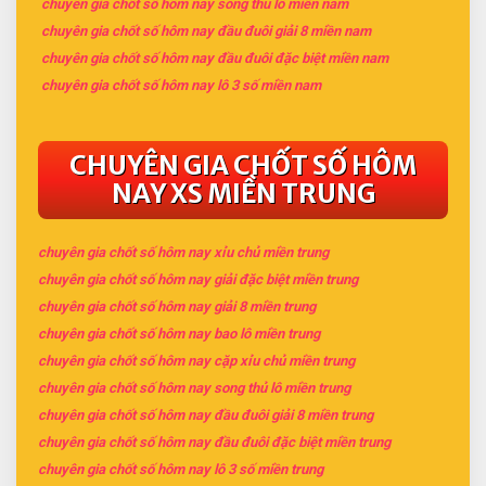
chuyên gia chốt số hôm nay song thủ lô miền nam
chuyên gia chốt số hôm nay đầu đuôi giải 8 miền nam
chuyên gia chốt số hôm nay đầu đuôi đặc biệt miền nam
chuyên gia chốt số hôm nay lô 3 số miền nam
CHUYÊN GIA CHỐT SỐ HÔM
NAY XS MIỀN TRUNG
chuyên gia chốt số hôm nay xỉu chủ miền trung
chuyên gia chốt số hôm nay giải đặc biệt miền trung
chuyên gia chốt số hôm nay giải 8 miền trung
chuyên gia chốt số hôm nay bao lô miền trung
chuyên gia chốt số hôm nay cặp xỉu chủ miền trung
chuyên gia chốt số hôm nay song thủ lô miền trung
chuyên gia chốt số hôm nay đầu đuôi giải 8 miền trung
chuyên gia chốt số hôm nay đầu đuôi đặc biệt miền trung
chuyên gia chốt số hôm nay lô 3 số miền trung