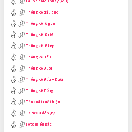
Cầu về nhiều nháy (MB)
Thống kê đầu đuôi
Thống kê lô gan
Thống kê lô xiên
Thống kê lô kép
Thống kê Đầu
Thống kê Đuôi
Thống kê Đầu – Đuôi
Thống kê Tổng
Tần suất xuất hiện
TK từ 00 đến 99
Loto miền Bắc