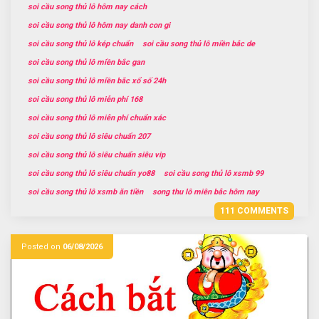
soi cầu song thủ lô hôm nay cách
soi cầu song thủ lô hôm nay danh con gi
soi cầu song thủ lô kép chuẩn
soi cầu song thủ lô miền bắc de
soi cầu song thủ lô miền bắc gan
soi cầu song thủ lô miền bắc xổ số 24h
soi cầu song thủ lô miễn phí 168
soi cầu song thủ lô miễn phí chuẩn xác
soi cầu song thủ lô siêu chuẩn 207
soi cầu song thủ lô siêu chuẩn siêu vip
soi cầu song thủ lô siêu chuẩn yo88
soi cầu song thủ lô xsmb 99
soi cầu song thủ lô xsmb ăn tiền
song thu lô miên bắc hôm nay
111 COMMENTS
Posted on
06/08/2026