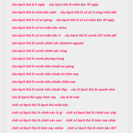
cầu bạch thủ lô ê ngày
cầu bạch thủ lô miền bắc 90 ngày
cầu bạch thủ lô miền bắc edm
cầu bạch thủ lô xổ số 3 càng miền bắc
cầu bạch thủ lô xổ số giang
cầu bạch thủ lô xổ số miền bắc 90 ngày
cầu bạch thủ lô xổ số miền bắc extra
cầu bạch thủ lô xổ số miền bắc it
cầu bạch thủ lô xsmb 247 miễn phí
cầu bạch thủ lô xsmb chính xác okutomi-nguyễn
cầu bạch thủ lô xsmb chính xác sòng
cầu bạch thủ lô xsmb phương trang
cầu bạch thủ lô xsmb siêu chuẩn an giang
cầu bạch thủ lô xsmb siêu chuẩn ăn hôm nay
cầu bạch thủ lô xsmb siêu chuẩn chiều nay
cầu bạch thủ lô xsmb siêu chuẩn đẹp
cầu lô bạch thủ ăn quanh năm
cầu lô bạch thủ ngày hôm nay
cầu lô bí mật
chốt số bạch thủ lô bạch thủ miền bắc
chốt số bạch thủ lô chính xác là gì
chốt số bạch thủ lô chính xác ướp
chốt số bạch thủ lô chính xác uwc
chốt số bạch thủ lô hôm nay nháy
chốt số bạch thủ lô hôm nay online
chốt số bạch thủ lô miền bắc 007