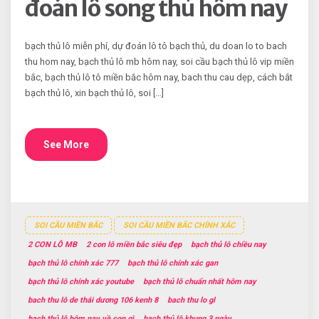
đoán lô song thủ hôm nay
bạch thủ lô miễn phí, dự đoán lô tô bạch thủ, du doan lo to bach
thu hom nay, bạch thủ lô mb hôm nay, soi cầu bạch thủ lô vip miền
bắc, bạch thủ lô tô miền bắc hôm nay, bach thu cau dẹp, cách bắt
bạch thủ lô, xin bạch thủ lô, soi […]
See More
SOI CẦU MIỀN BẮC
SOI CẦU MIỀN BẮC CHÍNH XÁC
2 CON LÔ MB
2 con lô miền bắc siêu đẹp
bạch thủ lô chiều nay
bạch thủ lô chính xác 777
bạch thủ lô chính xác gan
bạch thủ lô chính xác youtube
bạch thủ lô chuẩn nhất hôm nay
bach thu lô de thái dương 106 kenh 8
bach thu lo gl
bạch thủ lô hôm nay về con gì
bạch thủ lô khung 3 ngày