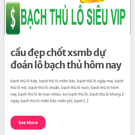
cầu đẹp chốt xsmb dự
đoán lô bạch thủ hôm nay
bạch thủ lô kép, bạch thủ lô miền bắc, bạch thủ lô ngày mai, bạch
thủ lô mb, bạch thủ lô chuẩn, bạch thủ lô nuôi, bạch thủ lô hôm
nay, bạch thủ lô ăn bao nhiêu, soi bạch thủ lô, bạch thủ lô khung 2
ngày, bạch thủ lô miền bắc miễn phí, bạch […]
See More