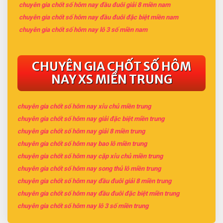
chuyên gia chốt số hôm nay đầu đuôi giải 8 miền nam
chuyên gia chốt số hôm nay đầu đuôi đặc biệt miền nam
chuyên gia chốt số hôm nay lô 3 số miền nam
CHUYÊN GIA CHỐT SỐ HÔM
NAY XS MIỀN TRUNG
chuyên gia chốt số hôm nay xỉu chủ miền trung
chuyên gia chốt số hôm nay giải đặc biệt miền trung
chuyên gia chốt số hôm nay giải 8 miền trung
chuyên gia chốt số hôm nay bao lô miền trung
chuyên gia chốt số hôm nay cặp xỉu chủ miền trung
chuyên gia chốt số hôm nay song thủ lô miền trung
chuyên gia chốt số hôm nay đầu đuôi giải 8 miền trung
chuyên gia chốt số hôm nay đầu đuôi đặc biệt miền trung
chuyên gia chốt số hôm nay lô 3 số miền trung