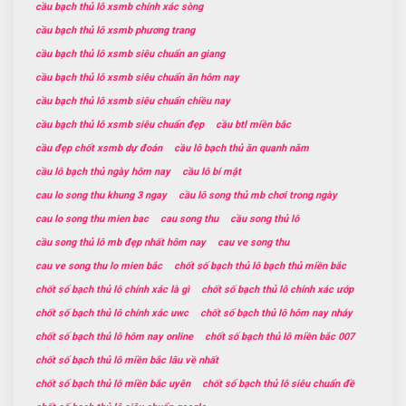
cầu bạch thủ lô xsmb chính xác sòng
cầu bạch thủ lô xsmb phương trang
cầu bạch thủ lô xsmb siêu chuẩn an giang
cầu bạch thủ lô xsmb siêu chuẩn ăn hôm nay
cầu bạch thủ lô xsmb siêu chuẩn chiều nay
cầu bạch thủ lô xsmb siêu chuẩn đẹp
cầu btl miền bắc
cầu đẹp chốt xsmb dự đoán
cầu lô bạch thủ ăn quanh năm
cầu lô bạch thủ ngày hôm nay
cầu lô bí mật
cau lo song thu khung 3 ngay
cầu lô song thủ mb chơi trong ngày
cau lo song thu mien bac
cau song thu
cầu song thủ lô
cầu song thủ lô mb đẹp nhất hôm nay
cau ve song thu
cau ve song thu lo mien bắc
chốt số bạch thủ lô bạch thủ miền bắc
chốt số bạch thủ lô chính xác là gì
chốt số bạch thủ lô chính xác ướp
chốt số bạch thủ lô chính xác uwc
chốt số bạch thủ lô hôm nay nháy
chốt số bạch thủ lô hôm nay online
chốt số bạch thủ lô miền bắc 007
chốt số bạch thủ lô miền bắc lâu về nhất
chốt số bạch thủ lô miền bắc uyên
chốt số bạch thủ lô siêu chuẩn đề