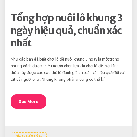
Tổng hợp nuôi lô khung 3
ngày hiệu quả, chuẩn xác
nhất
Như các bạn đã biết chơi lô đề nuôi khung 3 ngày là một trong
những cách được nhiều người chọn lựa khi chơi lô đề. Với hình
thức này được các cao thủ lô đánh giá an toàn và hiệu quả đối với
tất cả người chơi. Nhưng không phải ai cũng có thể […]
See More
TÍNH TOÁN LÔ ĐỀ