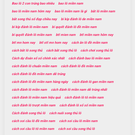
Bao lô 2 con trúng bao nhiêu
bao lô miền nam
bao lô miền nam hôm nay
bao lô miền nam là gì
bắt lô miền nam
bắt song thủ số đẹp chiều nay
bí kíp đánh lô de miền nam
bí kíp đánh lô miền nam
bí quyết đánh lô đề miền nam
bí quyết đánh lô miền nam
btl mien nam
btl miền nam hôm nay
btl mn hom nay
btl stl mn hom nay
cách ăn lô đề miền nam
cách bắt lô song thủ
cách bắt song thủ lô
cách chơi song thủ lô
Cách dự đoán xổ số chính xác nhất
cách đánh bao lô miền nam
cách đánh lô chuẩn miền nam
cách đánh lô đề miền nam
cách đánh lô đề miền nam dễ trúng
cách đánh lô đề miền nam hàng ngày
cách đánh lô gan miền nam
cách đánh lô miền nam
cách đánh lô miền nam dễ trúng nhất
cách đánh lô miền nam hiệu quả
cách đánh lô tô miền nam
cách đánh lô trượt miền nam
cách đánh lô xổ số miền nam
Cách đánh song thủ lô
cách nuôi song thủ lô
cách soi cầu lô đề miền nam
cách soi cầu lô miền nam
cách soi cầu lô tô miền nam
cách soi cầu song thủ lô