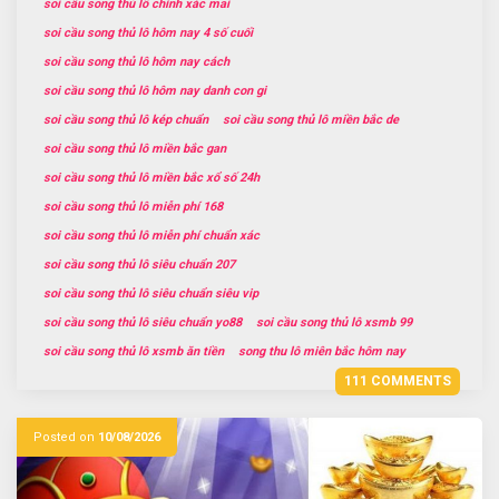
soi cầu song thủ lô chính xác mai
soi cầu song thủ lô hôm nay 4 số cuối
soi cầu song thủ lô hôm nay cách
soi cầu song thủ lô hôm nay danh con gi
soi cầu song thủ lô kép chuẩn
soi cầu song thủ lô miền bắc de
soi cầu song thủ lô miền bắc gan
soi cầu song thủ lô miền bắc xổ số 24h
soi cầu song thủ lô miễn phí 168
soi cầu song thủ lô miễn phí chuẩn xác
soi cầu song thủ lô siêu chuẩn 207
soi cầu song thủ lô siêu chuẩn siêu vip
soi cầu song thủ lô siêu chuẩn yo88
soi cầu song thủ lô xsmb 99
soi cầu song thủ lô xsmb ăn tiền
song thu lô miên bắc hôm nay
111 COMMENTS
Posted on
10/08/2026