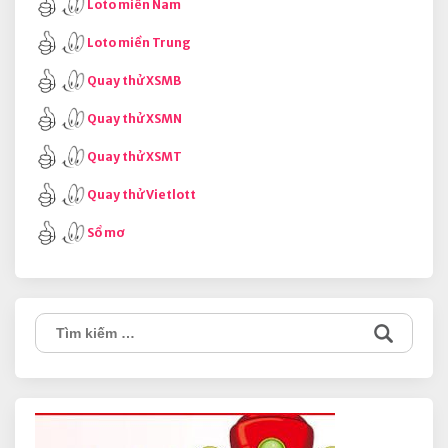
Loto miền Nam
Loto miền Trung
Quay thử XSMB
Quay thử XSMN
Quay thử XSMT
Quay thử Vietlott
Sổ mơ
Tìm
kiếm
cho: