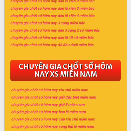
chuyên gia chốt số hôm nay dàn lô xiên 2 miền bắc
chuyên gia chốt số hôm nay dàn lô xiên 3 miền bắc
chuyên gia chốt số hôm nay dàn lô xiên 4 miền bắc
chuyên gia chốt số hôm nay 3 càng miền bắc
chuyên gia chốt số hôm nay dàn 3 càng 2 số miền bắc
chuyên gia chốt số hôm nay dàn lô 10 số miền bắc
chuyên gia chốt số hôm nay đề đầu đuôi miền bắc
CHUYÊN GIA CHỐT SỐ HÔM
NAY XS MIỀN NAM
chuyên gia chốt số hôm nay xỉu chủ miền nam
chuyên gia chốt số hôm nay giải đặc biệt miền nam
chuyên gia chốt số hôm nay giải 8 miền nam
chuyên gia chốt số hôm nay bao lô miền nam
chuyên gia chốt số hôm nay cặp xỉu chủ miền nam
chuyên gia chốt số hôm nay song thủ lô miền nam