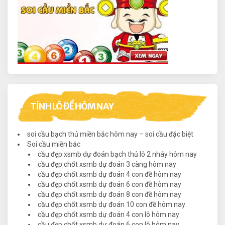
TÍNH LÔ ĐỀ HÔM NAY
soi cầu bạch thủ miền bắc hôm nay – soi cầu đặc biệt
Soi cầu miền bắc
cầu đẹp xsmb dự đoán bạch thủ lô 2 nháy hôm nay
cầu đẹp chốt xsmb dự đoán 3 càng hôm nay
cầu đẹp chốt xsmb dự đoán 4 con đề hôm nay
cầu đẹp chốt xsmb dự đoán 6 con đề hôm nay
cầu đẹp chốt xsmb dự đoán 8 con đề hôm nay
cầu đẹp chốt xsmb dự đoán 10 con đề hôm nay
cầu đẹp chốt xsmb dự đoán 4 con lô hôm nay
cầu đẹp chốt xsmb dự đoán 6 con lô hôm nay