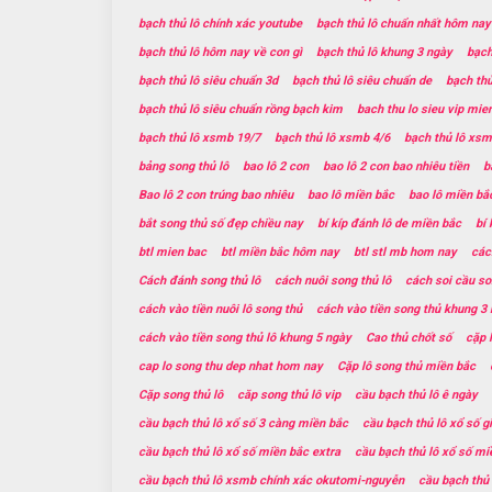
bạch thủ lô chính xác youtube
bạch thủ lô chuẩn nhất hôm nay
bạch thủ lô hôm nay về con gì
bạch thủ lô khung 3 ngày
bạch
bạch thủ lô siêu chuẩn 3d
bạch thủ lô siêu chuẩn de
bạch thủ
bạch thủ lô siêu chuẩn rồng bạch kim
bach thu lo sieu vip mie
bạch thủ lô xsmb 19/7
bạch thủ lô xsmb 4/6
bạch thủ lô xsm
bảng song thủ lô
bao lô 2 con
bao lô 2 con bao nhiêu tiền
b
Bao lô 2 con trúng bao nhiêu
bao lô miền bắc
bao lô miền b
bắt song thủ số đẹp chiều nay
bí kíp đánh lô de miền bắc
bí
btl mien bac
btl miền bắc hôm nay
btl stl mb hom nay
các
Cách đánh song thủ lô
cách nuôi song thủ lô
cách soi cầu so
cách vào tiền nuôi lô song thủ
cách vào tiền song thủ khung 3
cách vào tiền song thủ lô khung 5 ngày
Cao thủ chốt số
cặp 
cap lo song thu dep nhat hom nay
Cặp lô song thủ miền bắc
Cặp song thủ lô
căp song thủ lô vip
cầu bạch thủ lô ê ngày
cầu bạch thủ lô xổ số 3 càng miền bắc
cầu bạch thủ lô xổ số g
cầu bạch thủ lô xổ số miền bắc extra
cầu bạch thủ lô xổ số miề
cầu bạch thủ lô xsmb chính xác okutomi-nguyễn
cầu bạch thủ