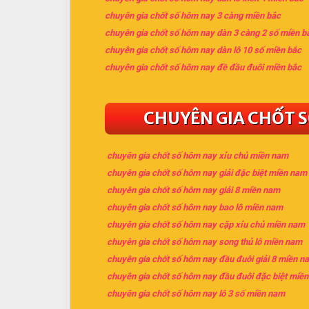
chuyên gia chốt số hôm nay 3 càng miền bắc
chuyên gia chốt số hôm nay dàn 3 càng 2 số miền b
chuyên gia chốt số hôm nay dàn lô 10 số miền bắc
chuyên gia chốt số hôm nay đề đầu đuôi miền bắc
CHUYÊN GIA CHỐT 
chuyên gia chốt số hôm nay xỉu chủ miền nam
chuyên gia chốt số hôm nay giải đặc biệt miền nam
chuyên gia chốt số hôm nay giải 8 miền nam
chuyên gia chốt số hôm nay bao lô miền nam
chuyên gia chốt số hôm nay cặp xỉu chủ miền nam
chuyên gia chốt số hôm nay song thủ lô miền nam
chuyên gia chốt số hôm nay đầu đuôi giải 8 miền n
chuyên gia chốt số hôm nay đầu đuôi đặc biệt miề
chuyên gia chốt số hôm nay lô 3 số miền nam