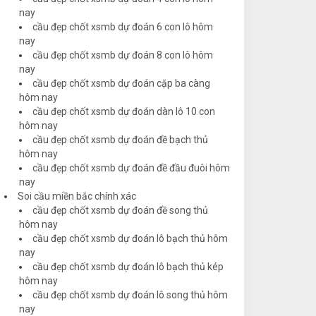
nay
cầu đẹp chốt xsmb dự đoán 6 con lô hôm
nay
cầu đẹp chốt xsmb dự đoán 8 con lô hôm
nay
cầu đẹp chốt xsmb dự đoán cặp ba càng
hôm nay
cầu đẹp chốt xsmb dự đoán dàn lô 10 con
hôm nay
cầu đẹp chốt xsmb dự đoán đề bạch thủ
hôm nay
cầu đẹp chốt xsmb dự đoán đề đầu đuôi hôm
nay
Soi cầu miền bắc chính xác
cầu đẹp chốt xsmb dự đoán đề song thủ
hôm nay
cầu đẹp chốt xsmb dự đoán lô bạch thủ hôm
nay
cầu đẹp chốt xsmb dự đoán lô bạch thủ kép
hôm nay
cầu đẹp chốt xsmb dự đoán lô song thủ hôm
nay