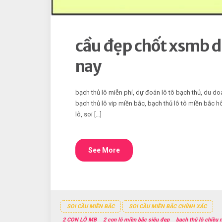
cầu đẹp chốt xsmb d
nay
bạch thủ lô miễn phí, dự đoán lô tô bạch thủ, du do
bạch thủ lô vip miền bắc, bạch thủ lô tô miền bắc h
lô, soi […]
See More
SOI CẦU MIỀN BẮC
SOI CẦU MIỀN BẮC CHÍNH XÁC
2 CON LÔ MB
2 con lô miền bắc siêu đẹp
bạch thủ lô chiều 