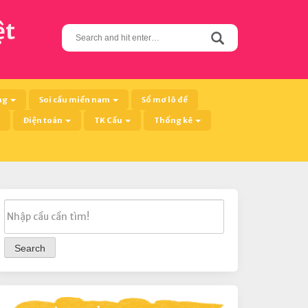
ệt
Search
for:
ung
Soi cầu miền nam
Sổ mơ lô đề
Điện toán
TK Cầu
Thống kê
Search