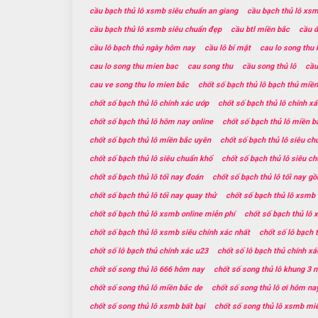
cầu bạch thủ lô xsmb siêu chuẩn an giang
cầu bạch thủ lô xs
cầu bạch thủ lô xsmb siêu chuẩn đẹp
cầu btl miền bắc
cầu 
cầu lô bạch thủ ngày hôm nay
cầu lô bí mật
cau lo song thu
cau lo song thu mien bac
cau song thu
cầu song thủ lô
cầu
cau ve song thu lo mien bắc
chốt số bạch thủ lô bạch thủ miề
chốt số bạch thủ lô chính xác ướp
chốt số bạch thủ lô chính x
chốt số bạch thủ lô hôm nay online
chốt số bạch thủ lô miền b
chốt số bạch thủ lô miền bắc uyên
chốt số bạch thủ lô siêu ch
chốt số bạch thủ lô siêu chuẩn khổ
chốt số bạch thủ lô siêu c
chốt số bạch thủ lô tối nay đoán
chốt số bạch thủ lô tối nay g
chốt số bạch thủ lô tối nay quay thử
chốt số bạch thủ lô xsmb 
chốt số bạch thủ lô xsmb online miễn phí
chốt số bạch thủ lô 
chốt số bạch thủ lô xsmb siêu chính xác nhất
chốt số lô bạch 
chốt số lô bạch thủ chính xác u23
chốt số lô bạch thủ chính x
chốt số song thủ lô 666 hôm nay
chốt số song thủ lô khung 3 
chốt số song thủ lô miền bắc de
chốt số song thủ lô ơi hôm na
chốt số song thủ lô xsmb bất bại
chốt số song thủ lô xsmb miễ