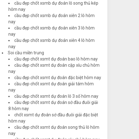
cầu đẹp chốt xsmb dự đoán lô song thủ kép
hôm nay
cầu đẹp chốt xsmb dự đoán xiên 2 lô hôm
nay
cầu đẹp chốt xsmb dự đoán xiên 3 lô hôm
nay
cầu đẹp chốt xsmb dự đoán xiên 4 lô hôm
nay
Soi cầu miền trung
cầu đẹp chốt xsmt dự đoán bao lô hôm nay
cầu đẹp chốt xsmt dự đoán cặp xíu chủ hôm
nay
cầu đẹp chốt xsmt dự đoán đặc biệt hôm nay
cầu đẹp chốt xsmt dự đoán giải tám hôm
nay
cầu đẹp chốt xsmt dự đoán lô 3 số hôm nay
cầu đẹp chốt xsmt dự đoán sớ đầu đuôi giải
8 hôm nay
chốt xsmt dự đoán sớ đầu đuôi giải đặc biệt
hôm nay
cầu đẹp chốt xsmt dự đoán song thủ lô hôm
nay