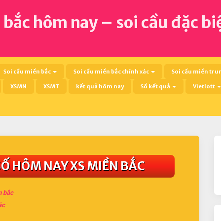
 bắc hôm nay – soi cầu đặc bi
Soi cầu miền bắc
Soi cầu miền bắc chính xác
Soi cầu miền tr
XSMN
XSMT
kết quả hôm nay
Sổ kết quả
Vietlott
SỐ HÔM NAY XS MIỀN BẮC
n bắc
ắc