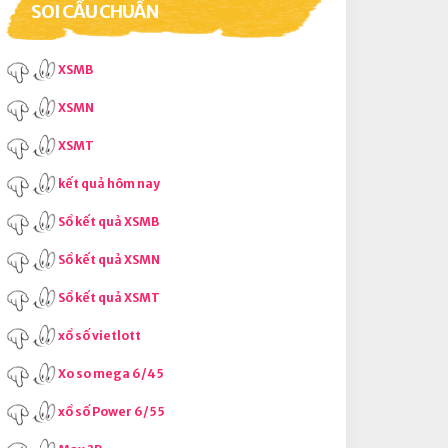
SOI CẦU CHUẨN
XSMB
XSMN
XSMT
kết quả hôm nay
Sổ kết quả XSMB
Sổ kết quả XSMN
Sổ kết quả XSMT
xổ số vietlott
Xo so mega 6/45
xổ số Power 6/55