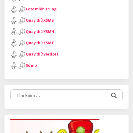
Loto miền Trung
Quay thử XSMB
Quay thử XSMN
Quay thử XSMT
Quay thử Vietlott
Sổ mơ
Tìm
kiếm
cho: