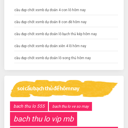
cầu đẹp chốt xsmb dự đoán 4 con lô hôm nay
cầu đẹp chốt xsmb dự đoán 8 con đề hôm nay
cầu đẹp chốt xsmb dự đoán lô bạch thủ kép hôm nay
cầu đẹp chốt xsmb dự đoán xiên 4 lô hôm nay
cầu đẹp chốt xsmb dự đoán lô song thủ hôm nay
soi cầu bạch thủ đề hôm nay
bach thu lo 555
bach thu lo ve so may
bach thu lo vip mb