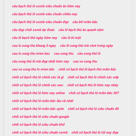
cầu bạch thủ lô xsmb siêu chuẩn ăn hôm nay
cầu bạch thủ lô xsmb siêu chuẩn chiều nay
cầu bạch thủ lô xsmb siêu chuẩn đẹp
cầu btl miền bắc
cầu đẹp chốt xsmb dự đoán
cầu lô bạch thủ ăn quanh năm
cầu lô bạch thủ ngày hôm nay
cầu lô bí mật
cau lo song thu khung 3 ngay
cầu lô song thủ mb chơi trong ngày
cau lo song thu mien bac
cau song thu
cầu song thủ lô
cầu song thủ lô mb đẹp nhất hôm nay
cau ve song thu
cau ve song thu lo mien bắc
chốt số bạch thủ lô bạch thủ miền bắc
chốt số bạch thủ lô chính xác là gì
chốt số bạch thủ lô chính xác ướp
chốt số bạch thủ lô chính xác uwc
chốt số bạch thủ lô hôm nay nháy
chốt số bạch thủ lô hôm nay online
chốt số bạch thủ lô miền bắc 007
chốt số bạch thủ lô miền bắc lâu về nhất
chốt số bạch thủ lô miền bắc uyên
chốt số bạch thủ lô siêu chuẩn đề
chốt số bạch thủ lô siêu chuẩn google
chốt số bạch thủ lô siêu chuẩn khổ
chốt số bạch thủ lô siêu chuẩn xsmb
chốt số bạch thủ lô tối nay đẹp