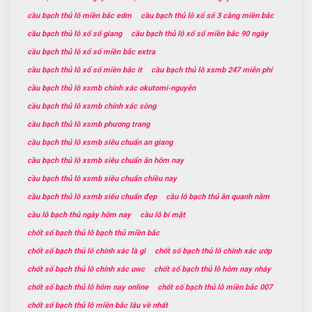
cầu bạch thủ lô miền bắc edm
cầu bạch thủ lô xổ số 3 càng miền bắc
cầu bạch thủ lô xổ số giang
cầu bạch thủ lô xổ số miền bắc 90 ngày
cầu bạch thủ lô xổ số miền bắc extra
cầu bạch thủ lô xổ số miền bắc it
cầu bạch thủ lô xsmb 247 miễn phí
cầu bạch thủ lô xsmb chính xác okutomi-nguyễn
cầu bạch thủ lô xsmb chính xác sòng
cầu bạch thủ lô xsmb phương trang
cầu bạch thủ lô xsmb siêu chuẩn an giang
cầu bạch thủ lô xsmb siêu chuẩn ăn hôm nay
cầu bạch thủ lô xsmb siêu chuẩn chiều nay
cầu bạch thủ lô xsmb siêu chuẩn đẹp
cầu lô bạch thủ ăn quanh năm
cầu lô bạch thủ ngày hôm nay
cầu lô bí mật
chốt số bạch thủ lô bạch thủ miền bắc
chốt số bạch thủ lô chính xác là gì
chốt số bạch thủ lô chính xác ướp
chốt số bạch thủ lô chính xác uwc
chốt số bạch thủ lô hôm nay nháy
chốt số bạch thủ lô hôm nay online
chốt số bạch thủ lô miền bắc 007
chốt số bạch thủ lô miền bắc lâu về nhất