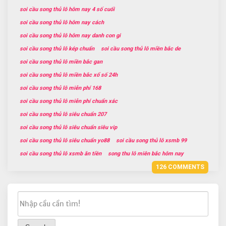
soi cầu song thủ lô hôm nay 4 số cuối
soi cầu song thủ lô hôm nay cách
soi cầu song thủ lô hôm nay danh con gi
soi cầu song thủ lô kép chuẩn
soi cầu song thủ lô miền bắc de
soi cầu song thủ lô miền bắc gan
soi cầu song thủ lô miền bắc xổ số 24h
soi cầu song thủ lô miễn phí 168
soi cầu song thủ lô miễn phí chuẩn xác
soi cầu song thủ lô siêu chuẩn 207
soi cầu song thủ lô siêu chuẩn siêu vip
soi cầu song thủ lô siêu chuẩn yo88
soi cầu song thủ lô xsmb 99
soi cầu song thủ lô xsmb ăn tiền
song thu lô miên bắc hôm nay
126 COMMENTS