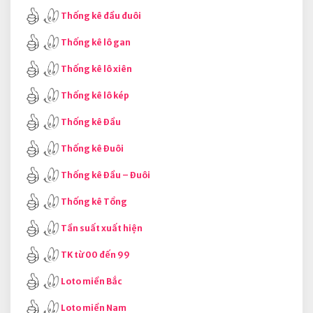
Thống kê đầu đuôi
Thống kê lô gan
Thống kê lô xiên
Thống kê lô kép
Thống kê Đầu
Thống kê Đuôi
Thống kê Đầu – Đuôi
Thống kê Tổng
Tần suất xuất hiện
TK từ 00 đến 99
Loto miền Bắc
Loto miền Nam