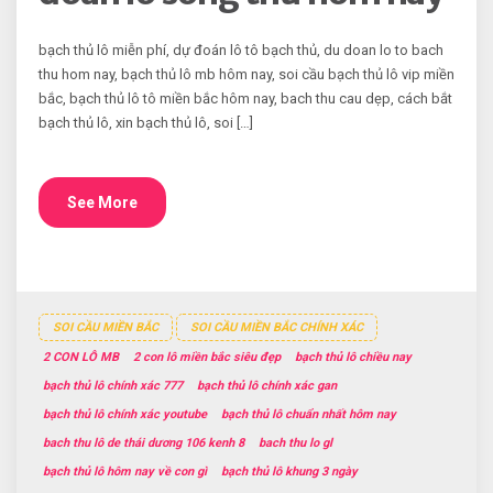
bạch thủ lô miễn phí, dự đoán lô tô bạch thủ, du doan lo to bach
thu hom nay, bạch thủ lô mb hôm nay, soi cầu bạch thủ lô vip miền
bắc, bạch thủ lô tô miền bắc hôm nay, bach thu cau dẹp, cách bắt
bạch thủ lô, xin bạch thủ lô, soi […]
See More
SOI CẦU MIỀN BẮC
SOI CẦU MIỀN BẮC CHÍNH XÁC
2 CON LÔ MB
2 con lô miền bắc siêu đẹp
bạch thủ lô chiều nay
bạch thủ lô chính xác 777
bạch thủ lô chính xác gan
bạch thủ lô chính xác youtube
bạch thủ lô chuẩn nhất hôm nay
bach thu lô de thái dương 106 kenh 8
bach thu lo gl
bạch thủ lô hôm nay về con gì
bạch thủ lô khung 3 ngày