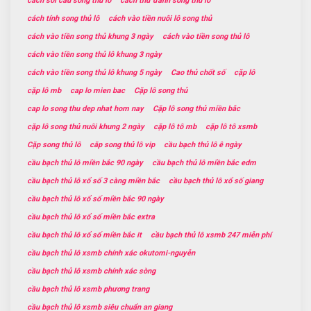
cách soi cầu song thủ lô
cách thử đánh song thủ lô
cách tính song thủ lô
cách vào tiền nuôi lô song thủ
cách vào tiền song thủ khung 3 ngày
cách vào tiền song thủ lô
cách vào tiền song thủ lô khung 3 ngày
cách vào tiền song thủ lô khung 5 ngày
Cao thủ chốt số
cặp lô
cặp lô mb
cap lo mien bac
Cặp lô song thủ
cap lo song thu dep nhat hom nay
Cặp lô song thủ miền bắc
cặp lô song thủ nuôi khung 2 ngày
cặp lô tô mb
cặp lô tô xsmb
Cặp song thủ lô
căp song thủ lô vip
cầu bạch thủ lô ê ngày
cầu bạch thủ lô miền bắc 90 ngày
cầu bạch thủ lô miền bắc edm
cầu bạch thủ lô xổ số 3 càng miền bắc
cầu bạch thủ lô xổ số giang
cầu bạch thủ lô xổ số miền bắc 90 ngày
cầu bạch thủ lô xổ số miền bắc extra
cầu bạch thủ lô xổ số miền bắc it
cầu bạch thủ lô xsmb 247 miễn phí
cầu bạch thủ lô xsmb chính xác okutomi-nguyễn
cầu bạch thủ lô xsmb chính xác sòng
cầu bạch thủ lô xsmb phương trang
cầu bạch thủ lô xsmb siêu chuẩn an giang