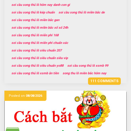
soi cầu song thủ lô hôm nay danh con gi
soi cầu song thủ lô kép chuẩn
soi cầu song thủ lô miền bắc de
soi cầu song thủ lô miền bắc gan
soi cầu song thủ lô miền bắc xổ số 24h
soi cầu song thủ lô miễn phí 168
soi cầu song thủ lô miễn phí chuẩn xác
soi cầu song thủ lô siêu chuẩn 207
soi cầu song thủ lô siêu chuẩn siêu vip
soi cầu song thủ lô siêu chuẩn yo88
soi cầu song thủ lô xsmb 99
soi cầu song thủ lô xsmb ăn tiền
song thu lô miên bắc hôm nay
111 COMMENTS
Posted on
08/08/2026