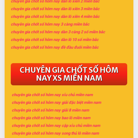
chuyên gia chốt số hôm nay dàn lô xiên 2 miền bắc
chuyên gia chốt số hôm nay dàn lô xiên 3 miền bắc
chuyên gia chốt số hôm nay dàn lô xiên 4 miền bắc
chuyên gia chốt số hôm nay 3 càng miền bắc
chuyên gia chốt số hôm nay dàn 3 càng 2 số miền bắc
chuyên gia chốt số hôm nay dàn lô 10 số miền bắc
chuyên gia chốt số hôm nay đề đầu đuôi miền bắc
CHUYÊN GIA CHỐT SỐ HÔM
NAY XS MIỀN NAM
chuyên gia chốt số hôm nay xỉu chủ miền nam
chuyên gia chốt số hôm nay giải đặc biệt miền nam
chuyên gia chốt số hôm nay giải 8 miền nam
chuyên gia chốt số hôm nay bao lô miền nam
chuyên gia chốt số hôm nay cặp xỉu chủ miền nam
chuyên gia chốt số hôm nay song thủ lô miền nam