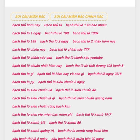
SOI CẦU MIỀN BẮC
SOI CẦU MIỀN BẮC CHÍNH XÁC
bạch thủ hôm nay
Bạch thủ lô
bạch thủ lô 1 ăn bao nhiêu
bạch thủ lô 1 ngày
bach thu lo 100
bạch thủ lô 100k
bạch thủ lô 188
bạch thủ lô 2 ngày
bạch thủ lô 2 nháy hôm nay
bạch thủ lô chiều nay
bạch thủ lô chính xác 777
bạch thủ lô chính xác gan
bạch thủ lô chính xác youtube
bạch thủ lô chuẩn nhất hôm nay
bach thu lô de thái dương 106 kenh 8
bach thu lo gl
bạch thủ lô hôm nay về con gì
bạch thủ lô ngày 23/8
bach thu lo py
bạch thủ lô siêu chuẩn 3 ngày
bạch thủ lô siêu chuẩn 3d
bạch thủ lô siêu chuẩn de
bạch thủ lô siêu chuẩn là gì
bạch thủ lô siêu chuẩn quảng nam
bạch thủ lô siêu chuẩn rồng bạch kim
bach thu lo sieu vip mien bac mien phi
bạch thủ lô xsmb 19/7
bạch thủ lô xsmb 4/6
bạch thủ lô xsmb 86
bạch thủ lô xsmb quảng trị
bach thu lo xsmb rong bach kim
cầu bạch thủ lô ê ngày
cầu bạch thủ lô miền bắc 90 ngày