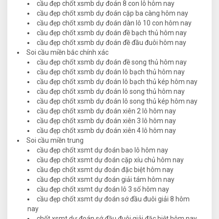
cầu đẹp chốt xsmb dự đoán 8 con lô hôm nay
cầu đẹp chốt xsmb dự đoán cặp ba càng hôm nay
cầu đẹp chốt xsmb dự đoán dàn lô 10 con hôm nay
cầu đẹp chốt xsmb dự đoán đề bạch thủ hôm nay
cầu đẹp chốt xsmb dự đoán đề đầu đuôi hôm nay
Soi cầu miền bắc chính xác
cầu đẹp chốt xsmb dự đoán đề song thủ hôm nay
cầu đẹp chốt xsmb dự đoán lô bạch thủ hôm nay
cầu đẹp chốt xsmb dự đoán lô bạch thủ kép hôm nay
cầu đẹp chốt xsmb dự đoán lô song thủ hôm nay
cầu đẹp chốt xsmb dự đoán lô song thủ kép hôm nay
cầu đẹp chốt xsmb dự đoán xiên 2 lô hôm nay
cầu đẹp chốt xsmb dự đoán xiên 3 lô hôm nay
cầu đẹp chốt xsmb dự đoán xiên 4 lô hôm nay
Soi cầu miền trung
cầu đẹp chốt xsmt dự đoán bao lô hôm nay
cầu đẹp chốt xsmt dự đoán cặp xíu chủ hôm nay
cầu đẹp chốt xsmt dự đoán đặc biệt hôm nay
cầu đẹp chốt xsmt dự đoán giải tám hôm nay
cầu đẹp chốt xsmt dự đoán lô 3 số hôm nay
cầu đẹp chốt xsmt dự đoán sớ đầu đuôi giải 8 hôm
nay
chốt xsmt dự đoán sớ đầu đuôi giải đặc biệt hôm nay