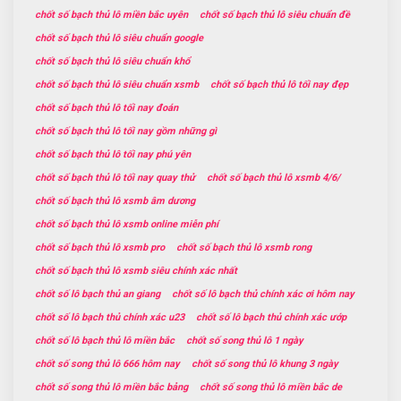
chốt số bạch thủ lô miền bắc uyên
chốt số bạch thủ lô siêu chuẩn đề
chốt số bạch thủ lô siêu chuẩn google
chốt số bạch thủ lô siêu chuẩn khổ
chốt số bạch thủ lô siêu chuẩn xsmb
chốt số bạch thủ lô tối nay đẹp
chốt số bạch thủ lô tối nay đoán
chốt số bạch thủ lô tối nay gồm những gì
chốt số bạch thủ lô tối nay phú yên
chốt số bạch thủ lô tối nay quay thử
chốt số bạch thủ lô xsmb 4/6/
chốt số bạch thủ lô xsmb âm dương
chốt số bạch thủ lô xsmb online miễn phí
chốt số bạch thủ lô xsmb pro
chốt số bạch thủ lô xsmb rong
chốt số bạch thủ lô xsmb siêu chính xác nhất
chốt số lô bạch thủ an giang
chốt số lô bạch thủ chính xác ơi hôm nay
chốt số lô bạch thủ chính xác u23
chốt số lô bạch thủ chính xác ướp
chốt số lô bạch thủ lô miền bắc
chốt số song thủ lô 1 ngày
chốt số song thủ lô 666 hôm nay
chốt số song thủ lô khung 3 ngày
chốt số song thủ lô miền bắc bảng
chốt số song thủ lô miền bắc de