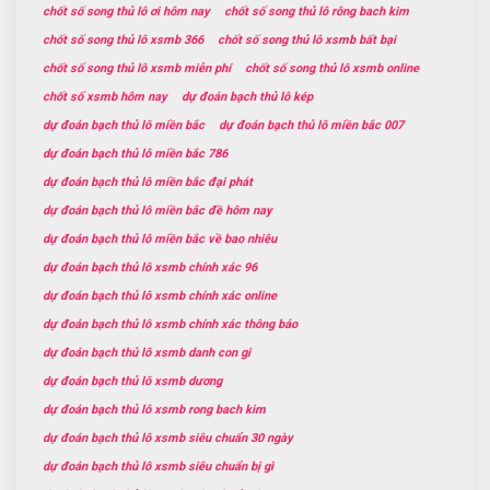
chốt số song thủ lô ơi hôm nay
chốt số song thủ lô rông bach kim
chốt số song thủ lô xsmb 366
chốt số song thủ lô xsmb bất bại
chốt số song thủ lô xsmb miễn phí
chốt số song thủ lô xsmb online
chốt số xsmb hôm nay
dự đoán bạch thủ lô kép
dự đoán bạch thủ lô miền bắc
dự đoán bạch thủ lô miền bắc 007
dự đoán bạch thủ lô miền bắc 786
dự đoán bạch thủ lô miền bắc đại phát
dự đoán bạch thủ lô miền bắc đề hôm nay
dự đoán bạch thủ lô miền bắc về bao nhiêu
dự đoán bạch thủ lô xsmb chính xác 96
dự đoán bạch thủ lô xsmb chính xác online
dự đoán bạch thủ lô xsmb chính xác thông báo
dự đoán bạch thủ lô xsmb danh con gi
dự đoán bạch thủ lô xsmb dương
dự đoán bạch thủ lô xsmb rong bach kim
dự đoán bạch thủ lô xsmb siêu chuẩn 30 ngày
dự đoán bạch thủ lô xsmb siêu chuẩn bị gì