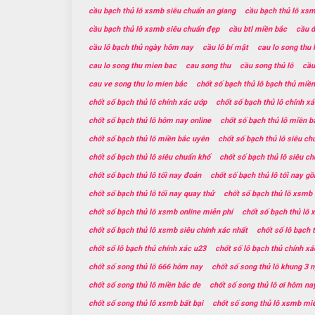
cầu bạch thủ lô xsmb siêu chuẩn an giang
cầu bạch thủ lô xs
cầu bạch thủ lô xsmb siêu chuẩn đẹp
cầu btl miền bắc
cầu 
cầu lô bạch thủ ngày hôm nay
cầu lô bí mật
cau lo song thu
cau lo song thu mien bac
cau song thu
cầu song thủ lô
cầu
cau ve song thu lo mien bắc
chốt số bạch thủ lô bạch thủ miề
chốt số bạch thủ lô chính xác ướp
chốt số bạch thủ lô chính x
chốt số bạch thủ lô hôm nay online
chốt số bạch thủ lô miền b
chốt số bạch thủ lô miền bắc uyên
chốt số bạch thủ lô siêu ch
chốt số bạch thủ lô siêu chuẩn khổ
chốt số bạch thủ lô siêu c
chốt số bạch thủ lô tối nay đoán
chốt số bạch thủ lô tối nay g
chốt số bạch thủ lô tối nay quay thử
chốt số bạch thủ lô xsmb 
chốt số bạch thủ lô xsmb online miễn phí
chốt số bạch thủ lô 
chốt số bạch thủ lô xsmb siêu chính xác nhất
chốt số lô bạch 
chốt số lô bạch thủ chính xác u23
chốt số lô bạch thủ chính x
chốt số song thủ lô 666 hôm nay
chốt số song thủ lô khung 3 
chốt số song thủ lô miền bắc de
chốt số song thủ lô ơi hôm na
chốt số song thủ lô xsmb bất bại
chốt số song thủ lô xsmb miễ