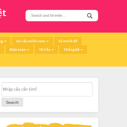
ệt
Search
for:
ung
Soi cầu miền nam
Sổ mơ lô đề
Điện toán
TK Cầu
Thống kê
Search