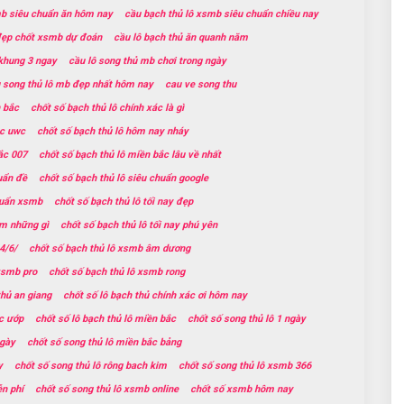
mb siêu chuẩn ăn hôm nay
cầu bạch thủ lô xsmb siêu chuẩn chiều nay
đẹp chốt xsmb dự đoán
cầu lô bạch thủ ăn quanh năm
 khung 3 ngay
cầu lô song thủ mb chơi trong ngày
 song thủ lô mb đẹp nhất hôm nay
cau ve song thu
n bắc
chốt số bạch thủ lô chính xác là gì
ác uwc
chốt số bạch thủ lô hôm nay nháy
ắc 007
chốt số bạch thủ lô miền bắc lâu về nhất
uẩn đề
chốt số bạch thủ lô siêu chuẩn google
huẩn xsmb
chốt số bạch thủ lô tối nay đẹp
ồm những gì
chốt số bạch thủ lô tối nay phú yên
4/6/
chốt số bạch thủ lô xsmb âm dương
xsmb pro
chốt số bạch thủ lô xsmb rong
thủ an giang
chốt số lô bạch thủ chính xác ơi hôm nay
ác ướp
chốt số lô bạch thủ lô miền bắc
chốt số song thủ lô 1 ngày
ngày
chốt số song thủ lô miền bắc bảng
y
chốt số song thủ lô rông bach kim
chốt số song thủ lô xsmb 366
n phí
chốt số song thủ lô xsmb online
chốt số xsmb hôm nay