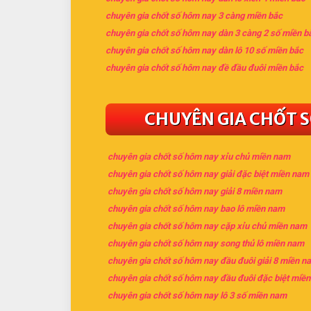
chuyên gia chốt số hôm nay 3 càng miền bắc
chuyên gia chốt số hôm nay dàn 3 càng 2 số miền b
chuyên gia chốt số hôm nay dàn lô 10 số miền bắc
chuyên gia chốt số hôm nay đề đầu đuôi miền bắc
CHUYÊN GIA CHỐT 
chuyên gia chốt số hôm nay xỉu chủ miền nam
chuyên gia chốt số hôm nay giải đặc biệt miền nam
chuyên gia chốt số hôm nay giải 8 miền nam
chuyên gia chốt số hôm nay bao lô miền nam
chuyên gia chốt số hôm nay cặp xỉu chủ miền nam
chuyên gia chốt số hôm nay song thủ lô miền nam
chuyên gia chốt số hôm nay đầu đuôi giải 8 miền n
chuyên gia chốt số hôm nay đầu đuôi đặc biệt miề
chuyên gia chốt số hôm nay lô 3 số miền nam