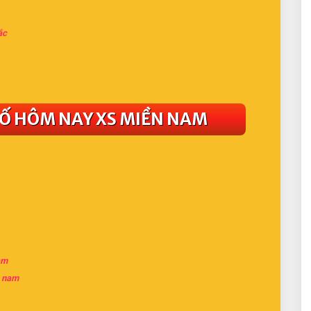
ắc
SỐ HÔM NAY XS MIỀN NAM
am
n nam