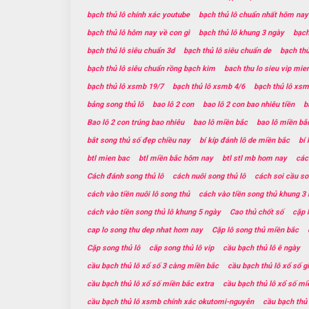
bạch thủ lô chính xác youtube
bạch thủ lô chuẩn nhất hôm nay
bạch thủ lô hôm nay về con gì
bạch thủ lô khung 3 ngày
bạch
bạch thủ lô siêu chuẩn 3d
bạch thủ lô siêu chuẩn de
bạch thủ
bạch thủ lô siêu chuẩn rồng bạch kim
bach thu lo sieu vip mie
bạch thủ lô xsmb 19/7
bạch thủ lô xsmb 4/6
bạch thủ lô xsm
bảng song thủ lô
bao lô 2 con
bao lô 2 con bao nhiêu tiền
b
Bao lô 2 con trúng bao nhiêu
bao lô miền bắc
bao lô miền b
bắt song thủ số đẹp chiều nay
bí kíp đánh lô de miền bắc
bí
btl mien bac
btl miền bắc hôm nay
btl stl mb hom nay
các
Cách đánh song thủ lô
cách nuôi song thủ lô
cách soi cầu so
cách vào tiền nuôi lô song thủ
cách vào tiền song thủ khung 3
cách vào tiền song thủ lô khung 5 ngày
Cao thủ chốt số
cặp 
cap lo song thu dep nhat hom nay
Cặp lô song thủ miền bắc
Cặp song thủ lô
căp song thủ lô vip
cầu bạch thủ lô ê ngày
cầu bạch thủ lô xổ số 3 càng miền bắc
cầu bạch thủ lô xổ số g
cầu bạch thủ lô xổ số miền bắc extra
cầu bạch thủ lô xổ số miề
cầu bạch thủ lô xsmb chính xác okutomi-nguyễn
cầu bạch thủ