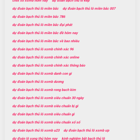
chốt số xsmb hôm nay
dự đoán bạch thủ lô kép
dự đoán bạch thủ lô miền bắc
dự đoán bạch thủ lô miền bắc 007
dự đoán bạch thủ lô miền bắc 786
dự đoán bạch thủ lô miền bắc đại phát
dự đoán bạch thủ lô miền bắc đề hôm nay
dự đoán bạch thủ lô miền bắc về bao nhiêu
dự đoán bạch thủ lô xsmb chính xác 96
dự đoán bạch thủ lô xsmb chính xác online
dự đoán bạch thủ lô xsmb chính xác thông báo
dự đoán bạch thủ lô xsmb danh con gi
dự đoán bạch thủ lô xsmb dương
dự đoán bạch thủ lô xsmb rong bach kim
dự đoán bạch thủ lô xsmb siêu chuẩn 30 ngày
dự đoán bạch thủ lô xsmb siêu chuẩn bị gì
dự đoán bạch thủ lô xsmb siêu chuẩn gì
dự đoán bạch thủ lô xsmb siêu chuẩn xổ số
dự đoán bạch thủ lô xsmb u23
dự đoán bạch thủ lô xsmb ưp
dự đoán lô song thủ hôm nay
kinh nghiệm bắt bạch thủ lô