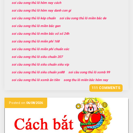
soi cầu song thủ lô hôm nay cách
soi cầu song thủ lô hôm nay danh con gi
soi cầu song thủ lô kép chuẩn
soi cầu song thủ lô miền bắc de
soi cầu song thủ lô miền bắc gan
soi cầu song thủ lô miền bắc xổ số 24h
soi cầu song thủ lô miễn phí 168
soi cầu song thủ lô miễn phí chuẩn xác
soi cầu song thủ lô siêu chuẩn 207
soi cầu song thủ lô siêu chuẩn siêu vip
soi cầu song thủ lô siêu chuẩn yo88
soi cầu song thủ lô xsmb 99
soi cầu song thủ lô xsmb ăn tiền
song thu lô miên bắc hôm nay
111 COMMENTS
Posted on
06/08/2026