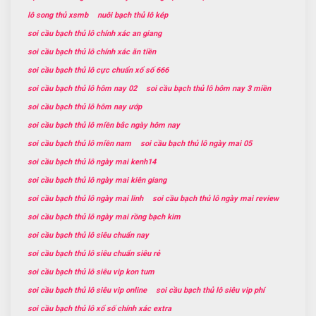
lô song thủ xsmb
nuôi bạch thủ lô kép
soi cầu bạch thủ lô chính xác an giang
soi cầu bạch thủ lô chính xác ăn tiền
soi cầu bạch thủ lô cực chuẩn xổ số 666
soi cầu bạch thủ lô hôm nay 02
soi cầu bạch thủ lô hôm nay 3 miền
soi cầu bạch thủ lô hôm nay ướp
soi cầu bạch thủ lô miền bắc ngày hôm nay
soi cầu bạch thủ lô miền nam
soi cầu bạch thủ lô ngày mai 05
soi cầu bạch thủ lô ngày mai kenh14
soi cầu bạch thủ lô ngày mai kiên giang
soi cầu bạch thủ lô ngày mai linh
soi cầu bạch thủ lô ngày mai review
soi cầu bạch thủ lô ngày mai rồng bạch kim
soi cầu bạch thủ lô siêu chuẩn nay
soi cầu bạch thủ lô siêu chuẩn siêu rẻ
soi cầu bạch thủ lô siêu vip kon tum
soi cầu bạch thủ lô siêu vip online
soi cầu bạch thủ lô siêu vip phí
soi cầu bạch thủ lô xổ số chính xác extra