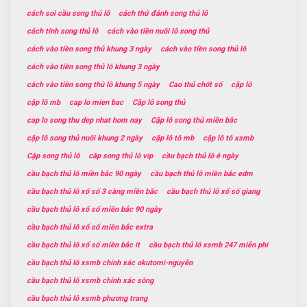
cách soi cầu song thủ lô
cách thử đánh song thủ lô
cách tính song thủ lô
cách vào tiền nuôi lô song thủ
cách vào tiền song thủ khung 3 ngày
cách vào tiền song thủ lô
cách vào tiền song thủ lô khung 3 ngày
cách vào tiền song thủ lô khung 5 ngày
Cao thủ chốt số
cặp lô
cặp lô mb
cap lo mien bac
Cặp lô song thủ
cap lo song thu dep nhat hom nay
Cặp lô song thủ miền bắc
cặp lô song thủ nuôi khung 2 ngày
cặp lô tô mb
cặp lô tô xsmb
Cặp song thủ lô
căp song thủ lô vip
cầu bạch thủ lô ê ngày
cầu bạch thủ lô miền bắc 90 ngày
cầu bạch thủ lô miền bắc edm
cầu bạch thủ lô xổ số 3 càng miền bắc
cầu bạch thủ lô xổ số giang
cầu bạch thủ lô xổ số miền bắc 90 ngày
cầu bạch thủ lô xổ số miền bắc extra
cầu bạch thủ lô xổ số miền bắc it
cầu bạch thủ lô xsmb 247 miễn phí
cầu bạch thủ lô xsmb chính xác okutomi-nguyễn
cầu bạch thủ lô xsmb chính xác sòng
cầu bạch thủ lô xsmb phương trang