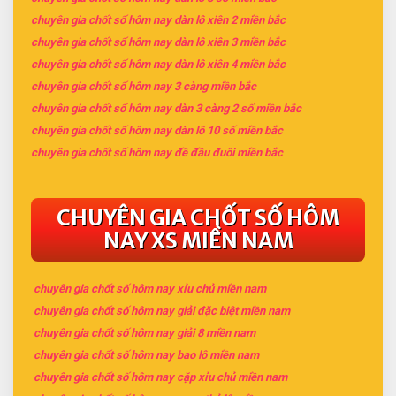
chuyên gia chốt số hôm nay dàn lô xiên 2 miền bắc
chuyên gia chốt số hôm nay dàn lô xiên 3 miền bắc
chuyên gia chốt số hôm nay dàn lô xiên 4 miền bắc
chuyên gia chốt số hôm nay 3 càng miền bắc
chuyên gia chốt số hôm nay dàn 3 càng 2 số miền bắc
chuyên gia chốt số hôm nay dàn lô 10 số miền bắc
chuyên gia chốt số hôm nay đề đầu đuôi miền bắc
CHUYÊN GIA CHỐT SỐ HÔM
NAY XS MIỀN NAM
chuyên gia chốt số hôm nay xỉu chủ miền nam
chuyên gia chốt số hôm nay giải đặc biệt miền nam
chuyên gia chốt số hôm nay giải 8 miền nam
chuyên gia chốt số hôm nay bao lô miền nam
chuyên gia chốt số hôm nay cặp xỉu chủ miền nam