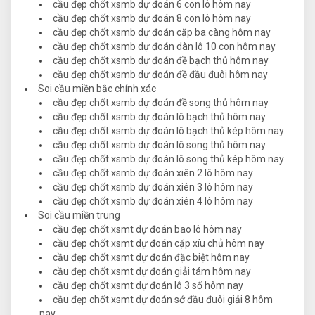
cầu đẹp chốt xsmb dự đoán 6 con lô hôm nay
cầu đẹp chốt xsmb dự đoán 8 con lô hôm nay
cầu đẹp chốt xsmb dự đoán cặp ba càng hôm nay
cầu đẹp chốt xsmb dự đoán dàn lô 10 con hôm nay
cầu đẹp chốt xsmb dự đoán đề bạch thủ hôm nay
cầu đẹp chốt xsmb dự đoán đề đầu đuôi hôm nay
Soi cầu miền bắc chính xác
cầu đẹp chốt xsmb dự đoán đề song thủ hôm nay
cầu đẹp chốt xsmb dự đoán lô bạch thủ hôm nay
cầu đẹp chốt xsmb dự đoán lô bạch thủ kép hôm nay
cầu đẹp chốt xsmb dự đoán lô song thủ hôm nay
cầu đẹp chốt xsmb dự đoán lô song thủ kép hôm nay
cầu đẹp chốt xsmb dự đoán xiên 2 lô hôm nay
cầu đẹp chốt xsmb dự đoán xiên 3 lô hôm nay
cầu đẹp chốt xsmb dự đoán xiên 4 lô hôm nay
Soi cầu miền trung
cầu đẹp chốt xsmt dự đoán bao lô hôm nay
cầu đẹp chốt xsmt dự đoán cặp xíu chủ hôm nay
cầu đẹp chốt xsmt dự đoán đặc biệt hôm nay
cầu đẹp chốt xsmt dự đoán giải tám hôm nay
cầu đẹp chốt xsmt dự đoán lô 3 số hôm nay
cầu đẹp chốt xsmt dự đoán sớ đầu đuôi giải 8 hôm
nay